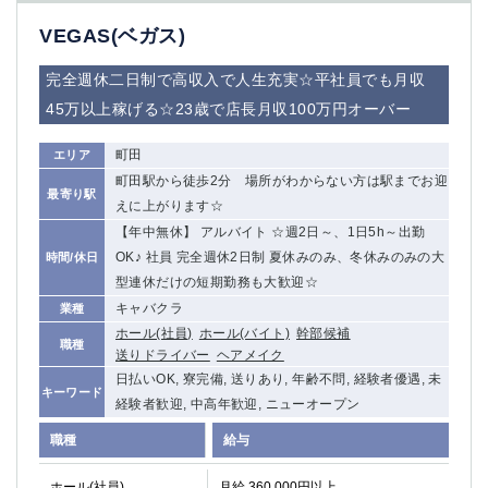
船橋
津田沼
VEGAS(ベガス)
成田
千葉
西船橋
佐倉
完全週休二日制で高収入で人生充実☆平社員でも月収
柏（西口）
木更津
45万以上稼げる☆23歳で店長月収100万円オーバー
柏（東口）
下総中山
茂原
松戸
町田
エリア
八千代台
本八幡
町田駅から徒歩2分 場所がわからない方は駅までお迎
最寄り駅
東金
浦安
えに上がります☆
【年中無休】 アルバイト ☆週2日～、1日5h～出勤
栃木県
OK♪ 社員 完全週休2日制 夏休みのみ、冬休みのみの大
時間/休日
型連休だけの短期勤務も大歓迎☆
宇都宮
小山
キャバクラ
業種
東武宇都宮（宇都宮西口）
ホール(社員)
ホール(バイト)
幹部候補
職種
送りドライバー
ヘアメイク
茨城県
日払いOK, 寮完備, 送りあり, 年齢不問, 経験者優遇, 未
キーワード
経験者歓迎, 中高年歓迎, ニューオープン
土浦
ひたち野うしく
職種
給与
群馬県
ホール(社員)
月給 360,000円以上