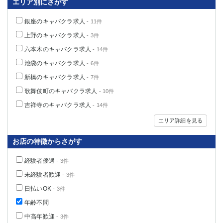
エリア別にさがす
銀座のキャバクラ求人
- 11件
上野のキャバクラ求人
- 3件
六本木のキャバクラ求人
- 14件
池袋のキャバクラ求人
- 6件
新橋のキャバクラ求人
- 7件
歌舞伎町のキャバクラ求人
- 10件
吉祥寺のキャバクラ求人
- 14件
エリア詳細を見る
お店の特徴からさがす
経験者優遇
- 3件
未経験者歓迎
- 3件
日払いOK
- 3件
年齢不問
中高年歓迎
- 3件