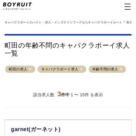
MENU
エリアから探す
関西版
>
業種から探す
キャバクラボーイのバイト・求人・メンズナイトワークならキャバクラボーイルート
東京都
職種から探す
東京都
特徴から探す
運営者情報
銀座
上野
キャバクラボーイルートとは？
町田の年齢不問のキャバクラボーイ求人
サイトマップ
六本木
池袋
一覧
新橋
歌舞伎町
吉祥寺
練馬
町田の求人
渋谷
キャバクラボーイ求人
大和
年齢不問の求人
錦糸町
秋葉原
八王子
恵比寿
神田
立川
3
該当求人数
件中
1 〜 15件 を表示
千葉中央
門前仲町
町田
五反田
横須賀中央
調布
蒲田
北千住
garnet(ガーネット)
①六本木 ②西麻布
大山