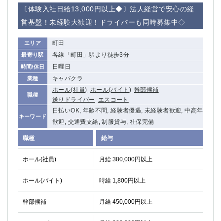
赤坂
高円寺
〔体験入社日給13,000円以上◆〕法人経営で安心の経
赤羽
品川
営基盤！未経験大歓迎！ドライバーも同時募集中◇
蒲田東口
多摩センター
立川（南口）
新宿
町田
エリア
浜松町
西葛西
各線「町田」駅より徒歩3分
最寄り駅
中野
葛西
日曜日
時間/休日
府中
中目黒
キャバクラ
業種
ひばりヶ丘（北口）
学芸大学
ホール(社員)
ホール(バイト)
幹部候補
職種
送りドライバー
エスコート
吉祥寺（南口／公園口）
小作・羽村・福生エリア
日払いOK, 年齢不問, 経験者優遇, 未経験者歓迎, 中高年
自由が丘
吉祥寺（北口／東口）
キーワード
歓迎, 交通費支給, 制服貸与, 社保完備
四谷
錦糸町南口
職種
下北沢・経堂
金町（北口）
給与
成増駅徒歩3分の好立地！
①JR埼京線「赤羽駅」から徒歩2分 ②
ホール(社員)
月給 380,000円以上
三軒茶屋（南口）
①歌舞伎町 ②新宿 ③新宿三丁目 ④
①歌舞伎町 ②新宿 ③西部新宿 ③東新宿
①歌舞伎町 ②新宿
ホール(バイト)
時給 1,800円以上
①銀座 ②新橋
錦糸町(南口)
蒲田(西口)
清瀬（南口）
幹部候補
月給 450,000円以上
①東武練馬 ②成増・板橋 ③大山 ②池袋
池袋東口