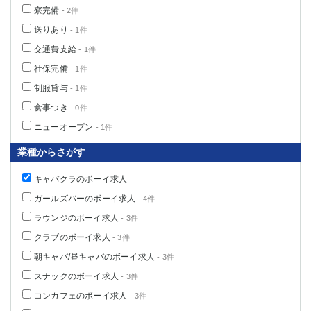
寮完備
- 2件
送りあり
- 1件
交通費支給
- 1件
社保完備
- 1件
制服貸与
- 1件
食事つき
- 0件
ニューオープン
- 1件
業種からさがす
キャバクラのボーイ求人
ガールズバーのボーイ求人
- 4件
ラウンジのボーイ求人
- 3件
クラブのボーイ求人
- 3件
朝キャバ/昼キャバのボーイ求人
- 3件
スナックのボーイ求人
- 3件
コンカフェのボーイ求人
- 3件