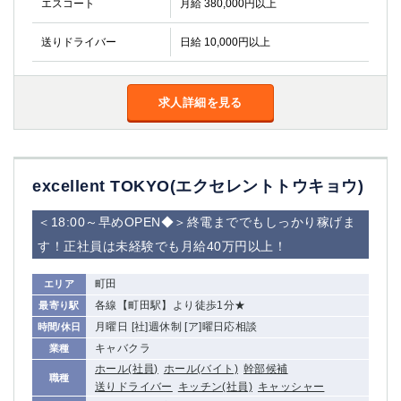
エスコート
月給 380,000円以上
金町
大井町
大泉学園
下赤塚
送りドライバー
日給 10,000円以上
竹ノ塚
三鷹
亀戸
水道橋
荻窪
浅草
求人詳細を見る
新小岩
幡ヶ谷
祖師ヶ谷大蔵
小岩
湯島
久米川
excellent TOKYO(エクセレントトウキョウ)
市川
西麻布
五井
＜18:00～早めOPEN◆＞終電まででもしっかり稼げま
す！正社員は未経験でも月給40万円以上！
神奈川県
関内
横浜
町田
エリア
川崎
各線【町田駅】より徒歩1分★
溝の口
最寄り駅
月曜日 [社]週休制 [ア]曜日応相談
時間/休日
本厚木
新横浜
キャバクラ
業種
藤沢
平塚
ホール(社員)
ホール(バイト)
幹部候補
武蔵小杉
橋本
職種
送りドライバー
キッチン(社員)
キャッシャー
小田原
横浜・桜木町