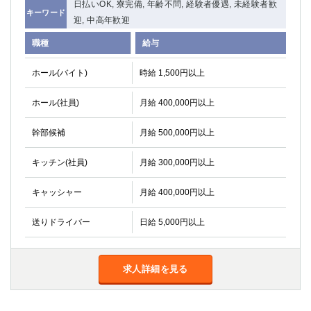
日払いOK, 寮完備, 年齢不問, 経験者優遇, 未経験者歓
関内・馬車道・日ノ出町
武蔵新城
キーワード
迎, 中高年歓迎
元住吉
茅ヶ崎
職種
給与
戸塚
たまプラーザ
大船
相模原
ホール(バイト)
時給 1,500円以上
厚木
横須賀
桜木町
ホール(社員)
月給 400,000円以上
埼玉県
幹部候補
月給 500,000円以上
大宮
南越谷
キッチン(社員)
月給 300,000円以上
志木
川越
キャッシャー
草加
月給 400,000円以上
南浦和
所沢
熊谷
送りドライバー
日給 5,000円以上
獨協大学前＜草加松原＞
北浦和（西口）
春日部
川口
蕨
求人詳細を見る
千葉県