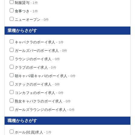
制服貸与
- 1件
船橋
津田沼
食事つき
成田
- 1件
千葉
西船橋
佐倉
ニューオープン
- 0件
柏（西口）
木更津
業種からさがす
柏（東口）
下総中山
茂原
松戸
キャバクラのボーイ求人
- 1件
八千代台
本八幡
ガールズバーのボーイ求人
- 0件
東金
浦安
ラウンジのボーイ求人
- 0件
クラブのボーイ求人
- 0件
栃木県
朝キャバ/昼キャバのボーイ求人
- 0件
宇都宮
小山
スナックのボーイ求人
- 0件
東武宇都宮（宇都宮西口）
コンカフェのボーイ求人
- 0件
熟女キャバクラのボーイ求人
- 0件
茨城県
ガールズラウンジのボーイ求人
- 0件
土浦
ひたち野うしく
職種からさがす
群馬県
ホール(社員)求人
- 1件