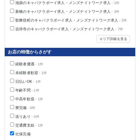
池袋のキャバクラボーイ求人・メンズナイトワーク求人
- 1件
関内・馬車道・日ノ出町
武蔵新城
新橋のキャバクラボーイ求人・メンズナイトワーク求人
- 3件
元住吉
茅ヶ崎
歌舞伎町のキャバクラボーイ求人・メンズナイトワーク求人
- 2件
戸塚
たまプラーザ
吉祥寺のキャバクラボーイ求人・メンズナイトワーク求人
大船
相模原
- 7件
厚木
横須賀
エリア詳細を見る
桜木町
お店の特徴からさがす
埼玉県
経験者優遇
- 1件
大宮
南越谷
未経験者歓迎
- 1件
志木
川越
日払いOK
- 1件
草加
南浦和
年齢不問
- 1件
所沢
熊谷
中高年歓迎
- 1件
獨協大学前＜草加松原＞
北浦和（西口）
寮完備
- 0件
春日部
川口
送りあり
- 0件
蕨
交通費支給
- 1件
千葉県
社保完備