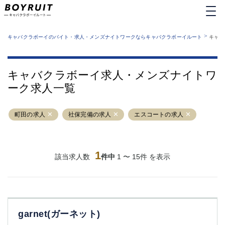
MENU
エリアから探す
関西版
>
業種から探す
キャバクラボーイのバイト・求人・メンズナイトワークならキャバクラボーイルート
キャバ
職種から探す
東京都
特徴から探す
運営者情報
銀座
上野
キャバクラボーイルートとは？
キャバクラボーイ求人・メンズナイトワ
サイトマップ
六本木
池袋
ーク求人一覧
新橋
歌舞伎町
吉祥寺
練馬
町田の求人
渋谷
社保完備の求人
大和
エスコートの求人
錦糸町
秋葉原
八王子
恵比寿
神田
立川
1
該当求人数
件中
1 〜 15件 を表示
千葉中央
門前仲町
町田
五反田
横須賀中央
調布
蒲田
北千住
garnet(ガーネット)
①六本木 ②西麻布
大山