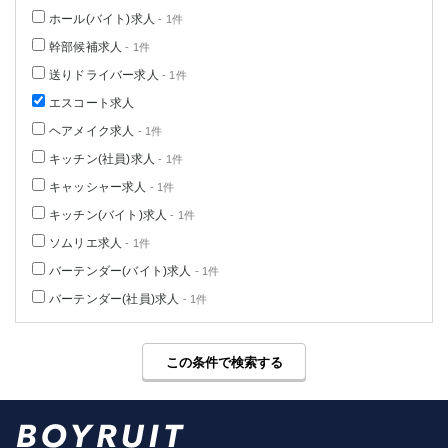
高崎
館林
ホール(バイト)求人
- 1件
幹部候補求人
- 1件
送りドライバー求人
- 1件
0
選択した内容で設定
該当求人
件
エスコート求人
ヘアメイク求人
- 1件
キッチン(社員)求人
- 1件
キャッシャー求人
- 1件
キッチン(バイト)求人
- 1件
ソムリエ求人
- 1件
バーテンダー(バイト)求人
- 1件
バーテンダー(社員)求人
- 1件
この条件で検索する