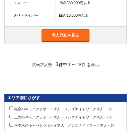
金町
大井町
エスコート
月給 380,000円以上
大泉学園
下赤塚
送りドライバー
日給 10,000円以上
竹ノ塚
三鷹
亀戸
水道橋
荻窪
浅草
求人詳細を見る
新小岩
幡ヶ谷
祖師ヶ谷大蔵
小岩
湯島
久米川
市川
西麻布
1
該当求人数
件中
1 〜 15件 を表示
五井
神奈川県
関内
横浜
エリア別にさがす
川崎
溝の口
本厚木
新横浜
銀座のキャバクラボーイ求人・メンズナイトワーク求人
- 6件
藤沢
平塚
上野のキャバクラボーイ求人・メンズナイトワーク求人
- 1件
武蔵小杉
橋本
六本木のキャバクラボーイ求人・メンズナイトワーク求人
- 2件
小田原
横浜・桜木町