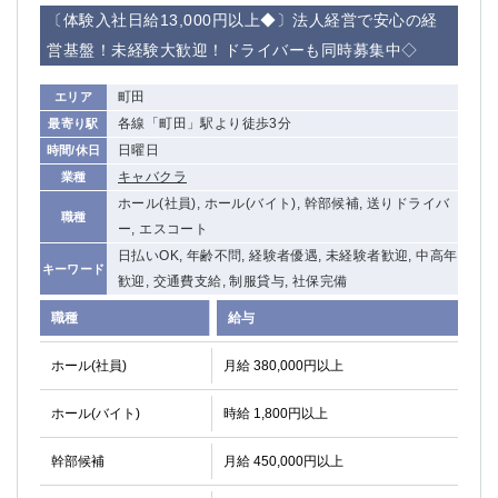
赤坂
高円寺
〔体験入社日給13,000円以上◆〕法人経営で安心の経
赤羽
品川
営基盤！未経験大歓迎！ドライバーも同時募集中◇
蒲田東口
多摩センター
立川（南口）
新宿
町田
エリア
浜松町
西葛西
各線「町田」駅より徒歩3分
最寄り駅
中野
葛西
日曜日
時間/休日
府中
中目黒
キャバクラ
業種
ひばりヶ丘（北口）
学芸大学
ホール(社員), ホール(バイト), 幹部候補, 送りドライバ
職種
吉祥寺（南口／公園口）
小作・羽村・福生エリア
ー, エスコート
自由が丘
日払いOK, 年齢不問, 経験者優遇, 未経験者歓迎, 中高年
吉祥寺（北口／東口）
キーワード
歓迎, 交通費支給, 制服貸与, 社保完備
四谷
錦糸町南口
下北沢・経堂
金町（北口）
職種
給与
成増駅徒歩3分の好立地！
①JR埼京線「赤羽駅」から徒歩2分 ②
ホール(社員)
月給 380,000円以上
三軒茶屋（南口）
①歌舞伎町 ②新宿 ③新宿三丁目 ④
①歌舞伎町 ②新宿 ③西部新宿 ③東新宿
①歌舞伎町 ②新宿
ホール(バイト)
時給 1,800円以上
①銀座 ②新橋
錦糸町(南口)
蒲田(西口)
清瀬（南口）
幹部候補
月給 450,000円以上
①東武練馬 ②成増・板橋 ③大山 ②池袋
池袋東口