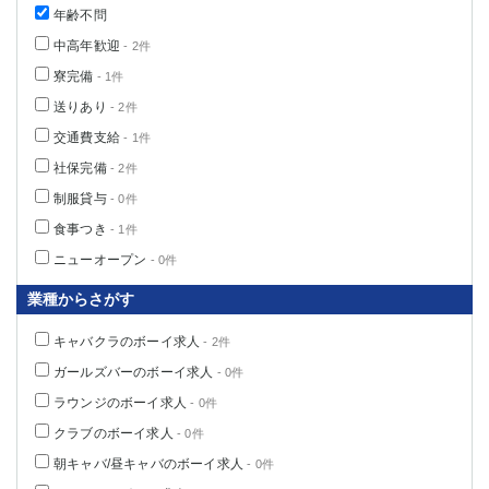
年齢不問
高崎
館林
中高年歓迎
- 2件
寮完備
- 1件
0
選択した内容で設定
該当求人
件
送りあり
- 2件
交通費支給
- 1件
社保完備
- 2件
制服貸与
- 0件
食事つき
- 1件
ニューオープン
- 0件
業種からさがす
キャバクラのボーイ求人
- 2件
ガールズバーのボーイ求人
- 0件
ラウンジのボーイ求人
- 0件
クラブのボーイ求人
- 0件
朝キャバ/昼キャバのボーイ求人
- 0件