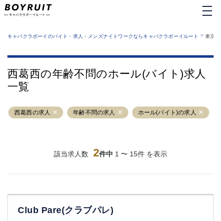
MENU
エリアから探す
関西版
>
業種から探す
キャバクラボーイのバイト・求人・メンズナイトワークならキャバクラボーイルート
東京都
職種から探す
東京都
特徴から探す
運営者情報
銀座
上野
キャバクラボーイルートとは？
西葛西の年齢不問のホール(バイト)求人
サイトマップ
六本木
池袋
一覧
新橋
歌舞伎町
吉祥寺
練馬
西葛西の求人
渋谷
年齢不問の求人
大和
ホール(バイト)の求人
錦糸町
秋葉原
八王子
恵比寿
神田
立川
2
該当求人数
件中
1 〜 15件 を表示
千葉中央
門前仲町
町田
五反田
横須賀中央
調布
蒲田
北千住
Club Pare(クラブパレ)
①六本木 ②西麻布
大山