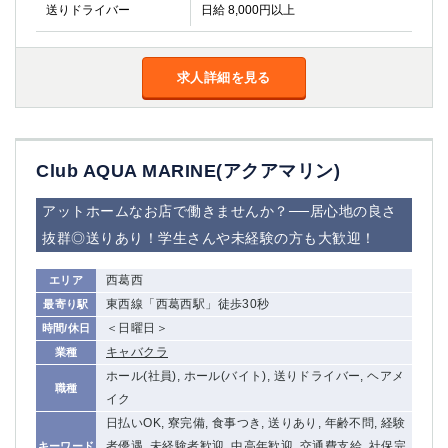
金町
大井町
送りドライバー
日給 8,000円以上
大泉学園
下赤塚
竹ノ塚
三鷹
求人詳細を見る
亀戸
水道橋
荻窪
浅草
新小岩
幡ヶ谷
祖師ヶ谷大蔵
小岩
Club AQUA MARINE(アクアマリン)
湯島
久米川
市川
西麻布
アットホームなお店で働きませんか？──居心地の良さ
五井
抜群◎送りあり！学生さんや未経験の方も大歓迎！
神奈川県
西葛西
エリア
東西線「西葛西駅」徒歩30秒
最寄り駅
関内
横浜
＜日曜日＞
時間/休日
川崎
溝の口
キャバクラ
業種
本厚木
新横浜
ホール(社員), ホール(バイト), 送りドライバー, ヘアメ
職種
藤沢
平塚
イク
武蔵小杉
橋本
日払いOK, 寮完備, 食事つき, 送りあり, 年齢不問, 経験
小田原
横浜・桜木町
者優遇, 未経験者歓迎, 中高年歓迎, 交通費支給, 社保完
キーワード