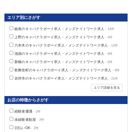
船橋
津田沼
成田
千葉
エリア別にさがす
西船橋
佐倉
柏（西口）
木更津
銀座のキャバクラボーイ求人・メンズナイトワーク求人
- 14件
柏（東口）
下総中山
上野のキャバクラボーイ求人・メンズナイトワーク求人
- 4件
茂原
松戸
六本木のキャバクラボーイ求人・メンズナイトワーク求人
- 12件
八千代台
本八幡
池袋のキャバクラボーイ求人・メンズナイトワーク求人
- 8件
東金
浦安
新橋のキャバクラボーイ求人・メンズナイトワーク求人
- 6件
栃木県
歌舞伎町のキャバクラボーイ求人・メンズナイトワーク求人
- 9件
吉祥寺のキャバクラボーイ求人・メンズナイトワーク求人
- 21件
宇都宮
小山
東武宇都宮（宇都宮西口）
エリア詳細を見る
お店の特徴からさがす
茨城県
経験者優遇
- 2件
土浦
ひたち野うしく
未経験者歓迎
- 2件
群馬県
日払いOK
- 2件