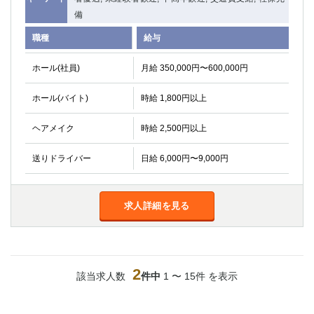
関内・馬車道・日ノ出町
武蔵新城
備
元住吉
茅ヶ崎
職種
給与
戸塚
たまプラーザ
大船
相模原
ホール(社員)
月給 350,000円〜600,000円
厚木
横須賀
ホール(バイト)
時給 1,800円以上
桜木町
ヘアメイク
時給 2,500円以上
埼玉県
送りドライバー
日給 6,000円〜9,000円
大宮
南越谷
志木
川越
草加
南浦和
求人詳細を見る
所沢
熊谷
獨協大学前＜草加松原＞
北浦和（西口）
春日部
川口
蕨
2
該当求人数
件中
1 〜 15件 を表示
千葉県