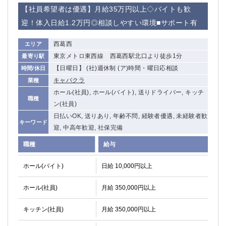
赤坂
高円寺
【社員希望者は優遇】月給35万円以上◇バイトも歓
赤羽
品川
迎！体入日給1.2万円◎相談しやすい環境■サポート有
蒲田東口
多摩センター
立川（南口）
新宿
西葛西
エリア
浜松町
西葛西
東京メトロ東西線 西葛西駅北口より徒歩1分
最寄り駅
中野
葛西
【日曜日】 (社)週休制 (ア)時間・曜日応相談
時間/休日
府中
中目黒
キャバクラ
業種
ひばりヶ丘（北口）
学芸大学
ホール(社員), ホール(バイト), 送りドライバー, キッチ
職種
吉祥寺（南口／公園口）
小作・羽村・福生エリア
ン(社員)
自由が丘
日払いOK, 送りあり, 年齢不問, 経験者優遇, 未経験者歓
吉祥寺（北口／東口）
キーワード
迎, 中高年歓迎, 社保完備
四谷
錦糸町南口
下北沢・経堂
金町（北口）
職種
給与
成増駅徒歩3分の好立地！
①JR埼京線「赤羽駅」から徒歩2分 ②
ホール(バイト)
日給 10,000円以上
三軒茶屋（南口）
①歌舞伎町 ②新宿 ③新宿三丁目 ④
①歌舞伎町 ②新宿 ③西部新宿 ③東新宿
①歌舞伎町 ②新宿
ホール(社員)
月給 350,000円以上
①銀座 ②新橋
錦糸町(南口)
蒲田(西口)
清瀬（南口）
キッチン(社員)
月給 350,000円以上
①東武練馬 ②成増・板橋 ③大山 ②池袋
池袋東口