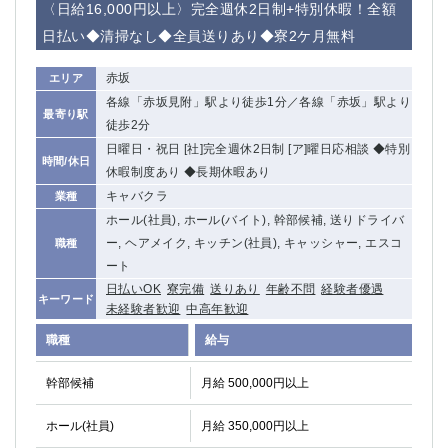
〈日給16,000円以上〉完全週休2日制+特別休暇！全額
関内・馬車道・日ノ出町
武蔵新城
日払い◆清掃なし◆全員送りあり◆寮2ケ月無料
元住吉
茅ヶ崎
戸塚
たまプラーザ
赤坂
エリア
大船
相模原
各線「赤坂見附」駅より徒歩1分／各線「赤坂」駅より
最寄り駅
厚木
横須賀
徒歩2分
桜木町
日曜日・祝日 [社]完全週休2日制 [ア]曜日応相談 ◆特別
時間/休日
休暇制度あり ◆長期休暇あり
埼玉県
キャバクラ
業種
ホール(社員), ホール(バイト), 幹部候補, 送りドライバ
大宮
南越谷
ー, ヘアメイク, キッチン(社員), キャッシャー, エスコ
職種
志木
川越
ート
草加
南浦和
日払いOK
寮完備
送りあり
年齢不問
経験者優遇
キーワード
所沢
熊谷
未経験者歓迎
中高年歓迎
獨協大学前＜草加松原＞
北浦和（西口）
職種
給与
春日部
川口
蕨
幹部候補
月給 500,000円以上
千葉県
ホール(社員)
月給 350,000円以上