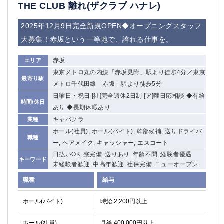
赤坂
高円寺
THE CLUB 離れ(ザクラブ ハナレ)
赤羽
品川
2025年12月9日完全新規OPEN◆オープニングスタッフ
蒲田東口
多摩センター
大募集！赤坂という一等地で、誇れる仕事を。
立川（南口）
新宿
浜松町
西葛西
赤坂
エリア
中野
葛西
東京メトロ丸の内線「赤坂見附」駅より徒歩4分／東京
府中
中目黒
最寄り駅
メトロ千代田線「赤坂」駅より徒歩5分
ひばりヶ丘（北口）
学芸大学
日曜日・祝日 [社]完全週休2日制 [ア]曜日応相談 ◆有給
時間/休日
吉祥寺（南口／公園口）
小作・羽村・福生エリア
あり ◆長期休暇あり
自由が丘
吉祥寺（北口／東口）
キャバクラ
業種
四谷
錦糸町南口
ホール(社員), ホール(バイト), 幹部候補, 送りドライバ
職種
下北沢・経堂
金町（北口）
ー, ヘアメイク, キャッシャー, エスコート
成増駅徒歩3分の好立地！
①JR埼京線「赤羽駅」から徒歩2分 ②
日払いOK
寮完備
送りあり
年齢不問
経験者優遇
キーワード
未経験者歓迎
中高年歓迎
社保完備
ニューオープン
三軒茶屋（南口）
①歌舞伎町 ②新宿 ③新宿三丁目 ④
①歌舞伎町 ②新宿 ③西部新宿 ③東新宿
①歌舞伎町 ②新宿
職種
給与
①銀座 ②新橋
錦糸町(南口)
ホール(バイト)
時給 2,200円以上
蒲田(西口)
清瀬（南口）
①東武練馬 ②成増・板橋 ③大山 ②池袋
池袋東口
ホール(社員)
月給 400,000円以上