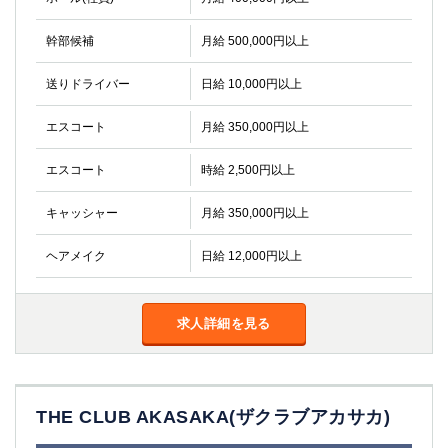
金町
大井町
大泉学園
下赤塚
幹部候補
月給 500,000円以上
竹ノ塚
三鷹
亀戸
水道橋
送りドライバー
日給 10,000円以上
荻窪
浅草
エスコート
月給 350,000円以上
新小岩
幡ヶ谷
祖師ヶ谷大蔵
小岩
エスコート
時給 2,500円以上
湯島
久米川
市川
西麻布
キャッシャー
月給 350,000円以上
五井
ヘアメイク
日給 12,000円以上
神奈川県
関内
横浜
求人詳細を見る
川崎
溝の口
本厚木
新横浜
藤沢
平塚
THE CLUB AKASAKA(ザクラブアカサカ)
武蔵小杉
橋本
小田原
横浜・桜木町