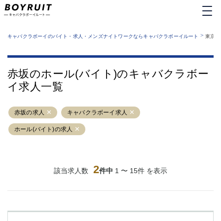
MENU
エリアから探す
関西版
>
業種から探す
キャバクラボーイのバイト・求人・メンズナイトワークならキャバクラボーイルート
東京都
職種から探す
東京都
特徴から探す
運営者情報
銀座
上野
キャバクラボーイルートとは？
赤坂のホール(バイト)のキャバクラボー
サイトマップ
六本木
池袋
イ求人一覧
新橋
歌舞伎町
吉祥寺
練馬
赤坂の求人
渋谷
キャバクラボーイ求人
大和
錦糸町
秋葉原
ホール(バイト)の求人
八王子
恵比寿
神田
立川
千葉中央
門前仲町
2
該当求人数
件中
1 〜 15件 を表示
町田
五反田
横須賀中央
調布
蒲田
北千住
①六本木 ②西麻布
大山