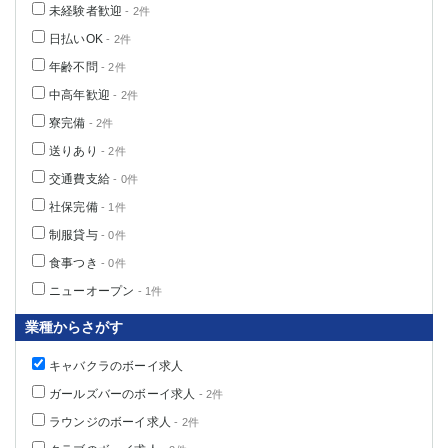
未経験者歓迎
- 2件
日払いOK
- 2件
年齢不問
- 2件
中高年歓迎
- 2件
寮完備
- 2件
送りあり
- 2件
交通費支給
- 0件
社保完備
- 1件
制服貸与
- 0件
食事つき
- 0件
ニューオープン
- 1件
業種からさがす
キャバクラのボーイ求人
ガールズバーのボーイ求人
- 2件
ラウンジのボーイ求人
- 2件