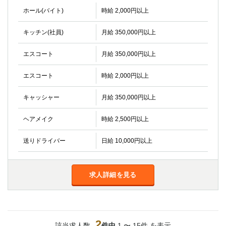
船橋
津田沼
ホール(バイト)
時給 2,000円以上
成田
千葉
西船橋
佐倉
キッチン(社員)
月給 350,000円以上
柏（西口）
木更津
エスコート
月給 350,000円以上
柏（東口）
下総中山
茂原
松戸
エスコート
時給 2,000円以上
八千代台
本八幡
東金
浦安
キャッシャー
月給 350,000円以上
栃木県
ヘアメイク
時給 2,500円以上
宇都宮
小山
送りドライバー
日給 10,000円以上
東武宇都宮（宇都宮西口）
茨城県
求人詳細を見る
土浦
ひたち野うしく
群馬県
2
該当求人数
件中
1 〜 15件 を表示