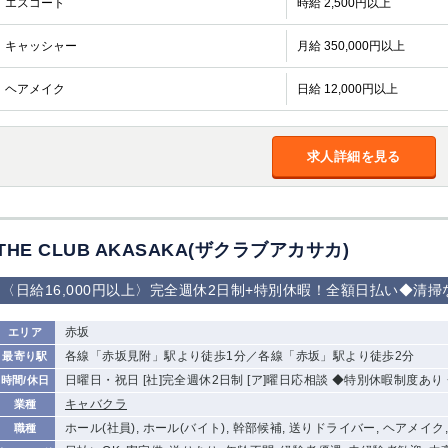
エスコート
時給 2,500円以上
加松原＞
春日部
川口
蕨
キャッシャー
月給 350,000円以上
船橋
津田沼
成田
千葉
ヘアメイク
日給 12,000円以上
佐倉
柏（西口）
木更津
柏（東口）
茂原
松戸
八千代台
本八幡
浦安
求人詳細を見る
宇都宮
小山
東武宇都宮（宇
都宮西口）
THE CLUB AKASAKA(ザクラブアカサカ)
土浦
ひたち野うしく
〈日給16,000円以上〉完全週休2日制+特別休暇！全額日払い◆清
高崎
館林
赤坂
エリア
各線「赤坂見附」駅より徒歩1分／各線「赤坂」駅より徒歩2分
最寄り駅
0
日曜日・祝日 [社]完全週休2日制 [ア]曜日応相談 ◆特別休暇制度あ
時間/休日
選択した内容で設定
該当求人
件
キャバクラ
業種
ホール(社員), ホール(バイト), 幹部候補, 送りドライバー, ヘアメイク
職種