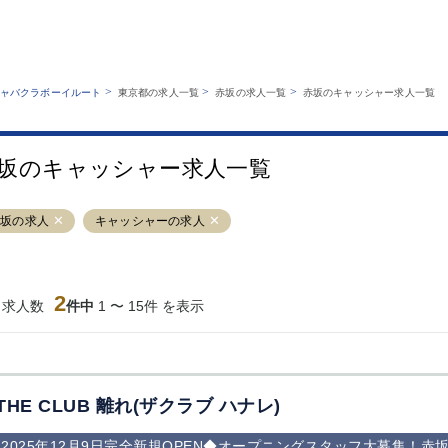
MENU
エリアから探す
関西版
業種から探す
銀座
上野
六本木
池袋
>
>
>
ャバクラボーイルート
東京都の求人一覧
赤坂の求人一覧
赤坂のキャッシャー求人一覧
職種から探す
特徴から探す
歌舞伎町
吉祥寺
練馬
渋谷
運営者情報
キャバクラボーイルートとは？
錦糸町
秋葉原
八王子
恵比寿
サイトマップ
坂のキャッシャー求人一覧
立川
千葉中央
門前仲町
町田
横須賀中央
調布
蒲田
北千住
赤坂の求人
キャッシャーの求人
大山
赤坂
高円寺
赤羽
蒲田東口
多摩センター
立川（南口）
新宿
西葛西
中野
葛西
府中
2
当求人数
件中
1 〜 15件 を表示
ひばりヶ丘（北
学芸大学
吉祥寺（南口／
小作・羽村・
口）
公園口）
生エリア
吉祥寺（北口／
四谷
錦糸町南口
下北沢・経堂
東口）
成増駅徒歩3分
①JR埼京線
三軒茶屋（南
①歌舞伎町 
の好立地！
「赤羽駅」から
口）
新宿 ③新宿
THE CLUB 離れ(ザクラブ ハナレ)
徒歩2分 ②東
丁目 ④西武
京メトロ南北線
宿
2025年12月9日完全新規OPEN◆オープニングスタッフ大募集！
「赤羽岩淵駅」