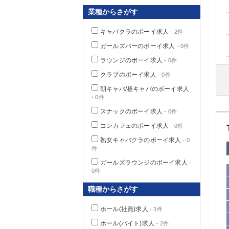
業種からさがす
キャバクラのボーイ求人
- 2件
千葉県
ガールズバーのボーイ求人
- 0件
ラウンジのボーイ求人
- 0件
クラブのボーイ求人
- 0件
朝キャバ/昼キャバのボーイ求人
- 0件
栃木県
スナックのボーイ求人
- 0件
コンカフェのボーイ求人
- 0件
茨城県
熟女キャバクラのボーイ求人
- 0
件
群馬県
ガールズラウンジのボーイ求人
-
0件
職種からさがす
ホール(社員)求人
- 3件
ホール(バイト)求人
- 2件