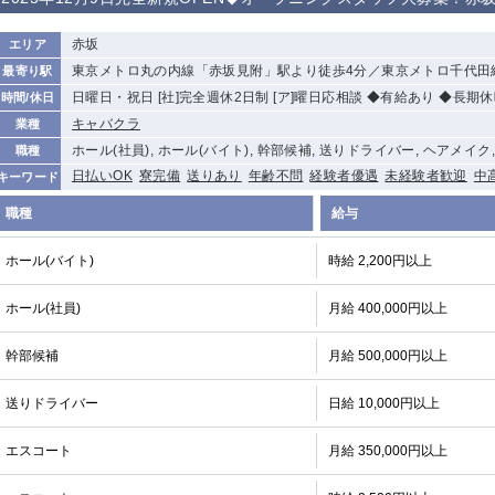
から徒歩10分
①歌舞伎町 ②
①銀座 ②新橋
錦糸町(南口)
蒲田(西口)
赤坂
エリア
新宿
東京メトロ丸の内線「赤坂見附」駅より徒歩4分／東京メトロ千代田
最寄り駅
①東武練馬 ②
池袋東口
金町
大井町
日曜日・祝日 [社]完全週休2日制 [ア]曜日応相談 ◆有給あり ◆長期
時間/休日
成増・板橋 ③
大山 ②池袋
キャバクラ
業種
下赤塚
竹ノ塚
三鷹
亀戸
ホール(社員), ホール(バイト), 幹部候補, 送りドライバー, ヘアメイク
職種
荻窪
浅草
新小岩
幡ヶ谷
日払いOK
寮完備
送りあり
年齢不問
経験者優遇
未経験者歓迎
中
キーワード
小岩
湯島
久米川
市川
職種
給与
五井
ホール(バイト)
時給 2,200円以上
関内
横浜
川崎
溝の口
ホール(社員)
月給 400,000円以上
新横浜
藤沢
平塚
武蔵小杉
小田原
横浜・桜木町
関内・馬車道・
武蔵新城
日ノ出町
幹部候補
月給 500,000円以上
茅ヶ崎
戸塚
たまプラーザ
大船
送りドライバー
日給 10,000円以上
厚木
横須賀
桜木町
エスコート
月給 350,000円以上
大宮
南越谷
志木
川越
南浦和
所沢
熊谷
獨協大学前＜