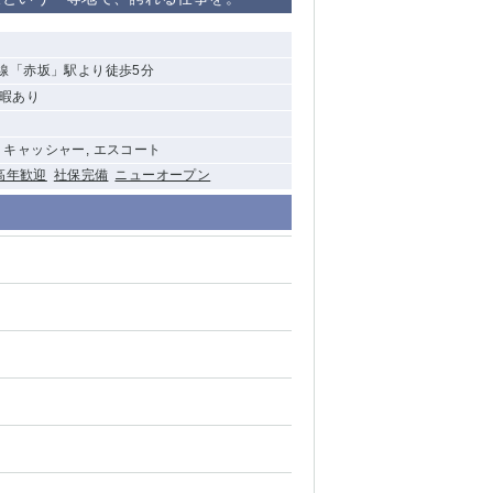
清瀬（南口）
線「赤坂」駅より徒歩5分
大泉学園
休暇あり
水道橋
, キャッシャー, エスコート
祖師ヶ谷大蔵
高年歓迎
社保完備
ニューオープン
西麻布
本厚木
橋本
元住吉
相模原
草加
草
北浦和（西口）