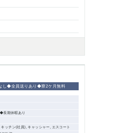
西船橋
下総中山
東金
掃なし◆全員送りあり◆寮2ケ月無料
り ◆長期休暇あり
, キッチン(社員), キャッシャー, エスコート