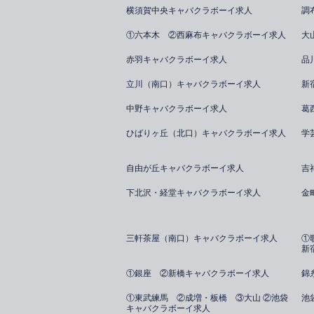
横須賀中央キャバクラボーイ求人
調
①六本木 ②西麻布キャバクラボーイ求人
大
赤羽キャバクラボーイ求人
品
立川（南口）キャバクラボーイ求人
新
中野キャバクラボーイ求人
葛
ひばりヶ丘（北口）キャバクラボーイ求人
学
自由が丘キャバクラボーイ求人
吉
下北沢・経堂キャバクラボーイ求人
金
三軒茶屋（南口）キャバクラボーイ求人
①
新
①銀座 ②新橋キャバクラボーイ求人
錦
①東武練馬 ②成増・板橋 ③大山 ②池袋
池
キャバクラボーイ求人