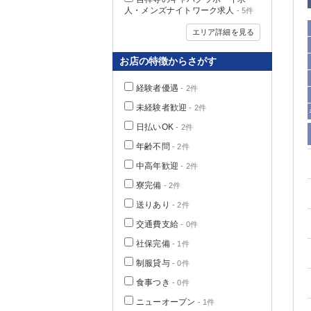
人・メンズナイトワーク求人
- 5件
エリア詳細を見る
お店の特徴からさがす
経験者優遇
- 2件
未経験者歓迎
- 2件
日払いOK
- 2件
年齢不問
- 2件
中高年歓迎
- 2件
神奈川県
寮完備
- 2件
送りあり
- 2件
交通費支給
- 0件
社保完備
- 1件
制服貸与
- 0件
食事つき
- 0件
埼玉県
ニューオープン
- 1件