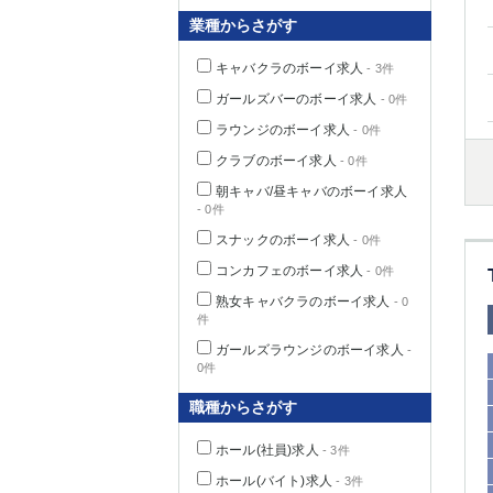
業種からさがす
キャバクラのボーイ求人
- 3件
千葉県
ガールズバーのボーイ求人
- 0件
ラウンジのボーイ求人
- 0件
クラブのボーイ求人
- 0件
朝キャバ/昼キャバのボーイ求人
- 0件
栃木県
スナックのボーイ求人
- 0件
コンカフェのボーイ求人
- 0件
茨城県
熟女キャバクラのボーイ求人
- 0
件
群馬県
ガールズラウンジのボーイ求人
-
0件
職種からさがす
ホール(社員)求人
- 3件
ホール(バイト)求人
- 3件