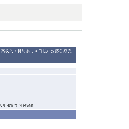
・高収入！賞与あり＆日払い対応◎寮完
, 制服貸与, 社保完備
円