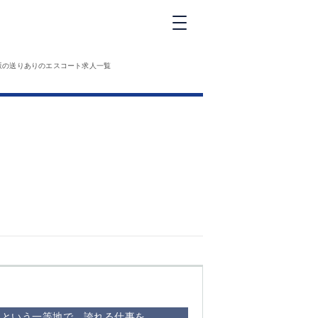
新橋
坂の送りありのエスコート求人一覧
大和
神田
五反田
①六本木 ②西
麻布
品川
浜松町
中目黒
福
自由が丘
金町（北口）
②
①歌舞伎町 ②
三
新宿 ③西部新
新
宿 ③東新宿
赤坂という一等地で、誇れる仕事を。