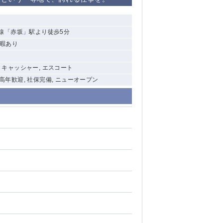
清瀬（南口）
線「赤坂」駅より徒歩5分
大泉学園
休暇あり
水道橋
, キャッシャー, エスコート
祖師ヶ谷大蔵
 中高年歓迎, 社保完備, ニューオープン
西麻布
本厚木
橋本
元住吉
相模原
草加
草
北浦和（西口）