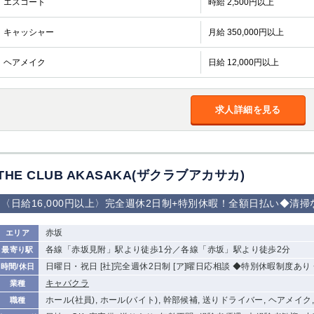
エスコート
時給 2,500円以上
加松原＞
春日部
川口
蕨
キャッシャー
月給 350,000円以上
船橋
津田沼
成田
千葉
ヘアメイク
日給 12,000円以上
佐倉
柏（西口）
木更津
柏（東口）
茂原
松戸
八千代台
本八幡
浦安
求人詳細を見る
宇都宮
小山
東武宇都宮（宇
都宮西口）
THE CLUB AKASAKA(ザクラブアカサカ)
土浦
ひたち野うしく
〈日給16,000円以上〉完全週休2日制+特別休暇！全額日払い◆清
高崎
館林
赤坂
エリア
各線「赤坂見附」駅より徒歩1分／各線「赤坂」駅より徒歩2分
最寄り駅
0
日曜日・祝日 [社]完全週休2日制 [ア]曜日応相談 ◆特別休暇制度あ
時間/休日
選択した内容で設定
該当求人
件
キャバクラ
業種
ホール(社員), ホール(バイト), 幹部候補, 送りドライバー, ヘアメイク
職種