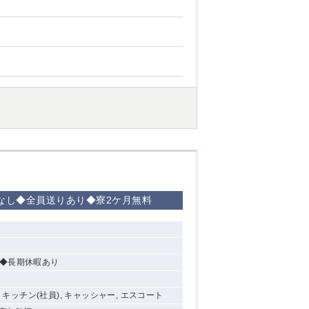
西船橋
下総中山
東金
掃なし◆全員送りあり◆寮2ケ月無料
り ◆長期休暇あり
, キッチン(社員), キャッシャー, エスコート