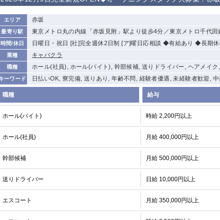
から徒歩10分
①歌舞伎町 ②
①銀座 ②新橋
錦糸町(南口)
蒲田(西口)
赤坂
エリア
新宿
東京メトロ丸の内線「赤坂見附」駅より徒歩4分／東京メトロ千代田
最寄り駅
①東武練馬 ②
池袋東口
金町
大井町
日曜日・祝日 [社]完全週休2日制 [ア]曜日応相談 ◆有給あり ◆長期
時間/休日
成増・板橋 ③
大山 ②池袋
キャバクラ
業種
下赤塚
竹ノ塚
三鷹
亀戸
ホール(社員), ホール(バイト), 幹部候補, 送りドライバー, ヘアメイク
職種
荻窪
浅草
新小岩
幡ヶ谷
日払いOK, 寮完備, 送りあり, 年齢不問, 経験者優遇, 未経験者歓迎,
キーワード
小岩
湯島
久米川
市川
職種
給与
五井
ホール(バイト)
時給 2,200円以上
関内
横浜
川崎
溝の口
ホール(社員)
月給 400,000円以上
新横浜
藤沢
平塚
武蔵小杉
小田原
横浜・桜木町
関内・馬車道・
武蔵新城
日ノ出町
幹部候補
月給 500,000円以上
茅ヶ崎
戸塚
たまプラーザ
大船
送りドライバー
日給 10,000円以上
厚木
横須賀
桜木町
エスコート
月給 350,000円以上
大宮
南越谷
志木
川越
南浦和
所沢
熊谷
獨協大学前＜