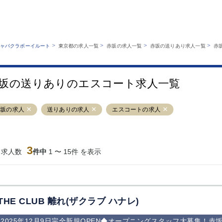
MENU
エリアから探す
関西版
業種から探す
銀座
上野
六本木
池袋
>
>
>
>
ャバクラボーイルート
東京都の求人一覧
赤坂の求人一覧
赤坂の送りあり求人一覧
赤
職種から探す
特徴から探す
歌舞伎町
吉祥寺
練馬
渋谷
運営者情報
キャバクラボーイルートとは？
錦糸町
秋葉原
八王子
恵比寿
サイトマップ
坂の送りありのエスコート求人一覧
立川
千葉中央
門前仲町
町田
横須賀中央
調布
蒲田
北千住
赤坂の求人
送りありの求人
エスコートの求人
大山
赤坂
高円寺
赤羽
蒲田東口
多摩センター
立川（南口）
新宿
西葛西
中野
葛西
府中
3
当求人数
件中
1 〜 15件 を表示
ひばりヶ丘（北
学芸大学
吉祥寺（南口／
小作・羽村・
口）
公園口）
生エリア
吉祥寺（北口／
四谷
錦糸町南口
下北沢・経堂
東口）
成増駅徒歩3分
①JR埼京線
三軒茶屋（南
①歌舞伎町 
の好立地！
「赤羽駅」から
口）
新宿 ③新宿
THE CLUB 離れ(ザクラブ ハナレ)
徒歩2分 ②東
丁目 ④西武
京メトロ南北線
宿
2025年12月9日完全新規OPEN◆オープニングスタッフ大募集！
「赤羽岩淵駅」