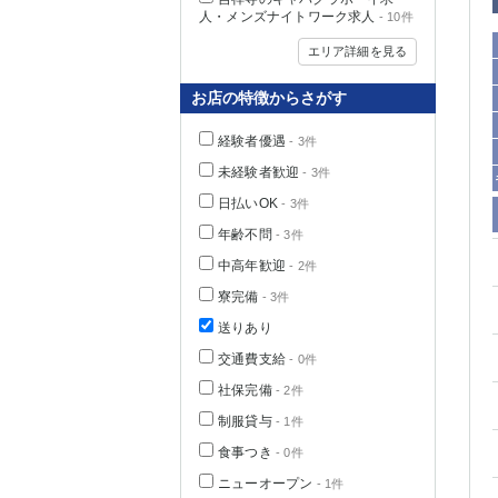
人・メンズナイトワーク求人
- 10件
エリア詳細を見る
お店の特徴からさがす
経験者優遇
- 3件
未経験者歓迎
- 3件
日払いOK
- 3件
年齢不問
- 3件
中高年歓迎
- 2件
神奈川県
寮完備
- 3件
送りあり
交通費支給
- 0件
社保完備
- 2件
制服貸与
- 1件
食事つき
- 0件
埼玉県
ニューオープン
- 1件