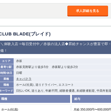
求人詳細を見る
CLUB BLADE(ブレイド)
＼体験入店⇒毎日受付中／赤坂の法人店◆昇給チャンスが豊富で即
備！
赤坂
エリア
赤坂見附駅より徒歩5分 赤坂駅より徒歩2分
最寄り駅
日曜
時間/休日
キャバクラ
業種
ホール(社員), 送りドライバー, エスコート
職種
日払いOK, 送りあり, 年齢不問, 経験者優遇, 未経験者歓迎, 中高年歓迎
キーワード
職種
給与
ホール(社員)
月給 350,000円〜600,000