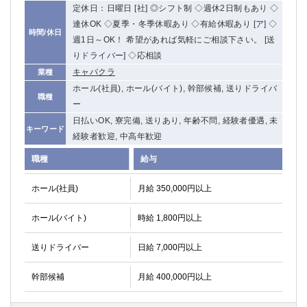
定休日：日曜日 [社] ◎シフト制 ◇週休2日制もあり ◇
高崎
館林
連休OK ◇夏季・冬季休暇あり ◇有給休暇あり [ア] ◇
時間/休日
週1日～OK！ 希望があれば気軽にご相談下さい。 [送
りドライバー] ◇応相談
0
選択した内容で設定
該当求人
件
キャバクラ
業種
ホール(社員), ホール(バイト), 幹部候補, 送りドライバ
職種
ー
日払いOK, 寮完備, 送りあり, 年齢不問, 経験者優遇, 未
キーワード
経験者歓迎, 中高年歓迎
職種
給与
ホール(社員)
月給 350,000円以上
ホール(バイト)
時給 1,800円以上
送りドライバー
日給 7,000円以上
幹部候補
月給 400,000円以上