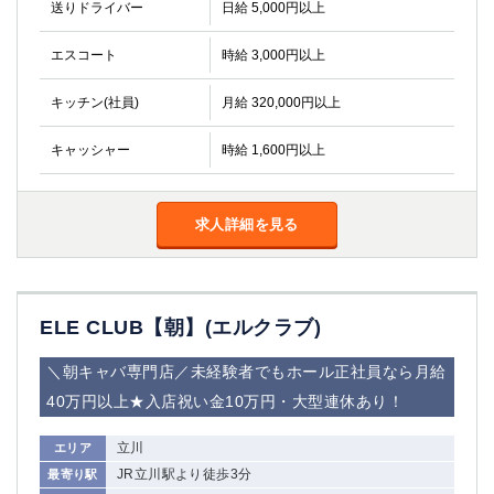
送りドライバー
金町
日給 5,000円以上
大井町
大泉学園
下赤塚
エスコート
時給 3,000円以上
竹ノ塚
三鷹
亀戸
水道橋
キッチン(社員)
月給 320,000円以上
荻窪
浅草
新小岩
幡ヶ谷
キャッシャー
時給 1,600円以上
祖師ヶ谷大蔵
小岩
湯島
久米川
求人詳細を見る
市川
西麻布
五井
神奈川県
ELE CLUB【朝】(エルクラブ)
関内
横浜
＼朝キャバ専門店／未経験者でもホール正社員なら月給
川崎
溝の口
40万円以上★入店祝い金10万円・大型連休あり！
本厚木
新横浜
藤沢
平塚
立川
エリア
武蔵小杉
橋本
JR立川駅より徒歩3分
最寄り駅
小田原
横浜・桜木町