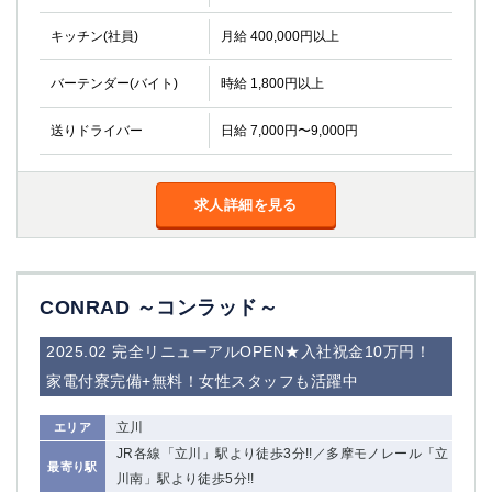
船橋
津田沼
キッチン(社員)
月給 400,000円以上
成田
千葉
西船橋
佐倉
バーテンダー(バイト)
時給 1,800円以上
柏（西口）
木更津
柏（東口）
下総中山
送りドライバー
日給 7,000円〜9,000円
茂原
松戸
八千代台
本八幡
求人詳細を見る
東金
浦安
栃木県
宇都宮
小山
CONRAD ～コンラッド～
東武宇都宮（宇都宮西口）
2025.02 完全リニューアルOPEN★入社祝金10万円！
茨城県
家電付寮完備+無料！女性スタッフも活躍中
土浦
ひたち野うしく
立川
エリア
JR各線「立川」駅より徒歩3分!!／多摩モノレール「立
最寄り駅
群馬県
川南」駅より徒歩5分!!