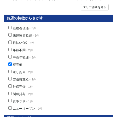
エリア詳細を見る
お店の特徴からさがす
経験者優遇
- 3件
未経験者歓迎
- 3件
日払いOK
- 3件
年齢不問
- 2件
中高年歓迎
- 3件
寮完備
送りあり
- 2件
交通費支給
- 1件
社保完備
- 1件
制服貸与
- 2件
食事つき
- 1件
ニューオープン
- 0件