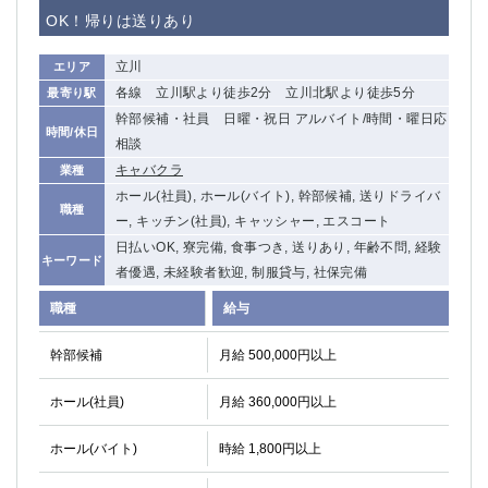
赤坂
高円寺
OK！帰りは送りあり
赤羽
品川
蒲田東口
多摩センター
立川
エリア
立川（南口）
新宿
各線 立川駅より徒歩2分 立川北駅より徒歩5分
最寄り駅
浜松町
西葛西
幹部候補・社員 日曜・祝日 アルバイト/時間・曜日応
時間/休日
中野
葛西
相談
府中
中目黒
キャバクラ
業種
ひばりヶ丘（北口）
ホール(社員), ホール(バイト), 幹部候補, 送りドライバ
学芸大学
職種
ー, キッチン(社員), キャッシャー, エスコート
吉祥寺（南口／公園口）
小作・羽村・福生エリア
日払いOK, 寮完備, 食事つき, 送りあり, 年齢不問, 経験
自由が丘
吉祥寺（北口／東口）
キーワード
者優遇, 未経験者歓迎, 制服貸与, 社保完備
四谷
錦糸町南口
下北沢・経堂
金町（北口）
職種
給与
成増駅徒歩3分の好立地！
①JR埼京線「赤羽駅」から徒歩2分 ②
幹部候補
月給 500,000円以上
三軒茶屋（南口）
①歌舞伎町 ②新宿 ③新宿三丁目 ④
①歌舞伎町 ②新宿 ③西部新宿 ③東新宿
①歌舞伎町 ②新宿
ホール(社員)
月給 360,000円以上
①銀座 ②新橋
錦糸町(南口)
蒲田(西口)
清瀬（南口）
ホール(バイト)
時給 1,800円以上
①東武練馬 ②成増・板橋 ③大山 ②池袋
池袋東口