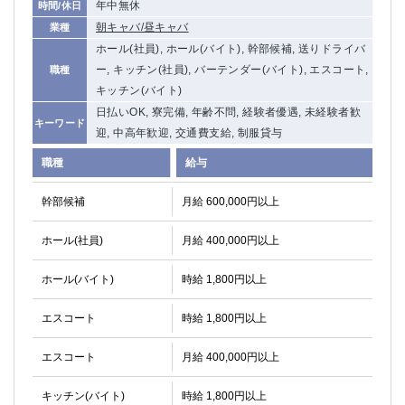
年中無休
時間/休日
関内・馬車道・日ノ出町
武蔵新城
朝キャバ/昼キャバ
業種
元住吉
茅ヶ崎
ホール(社員), ホール(バイト), 幹部候補, 送りドライバ
戸塚
たまプラーザ
ー, キッチン(社員), バーテンダー(バイト), エスコート,
職種
大船
相模原
キッチン(バイト)
厚木
横須賀
日払いOK, 寮完備, 年齢不問, 経験者優遇, 未経験者歓
キーワード
桜木町
迎, 中高年歓迎, 交通費支給, 制服貸与
職種
給与
埼玉県
幹部候補
月給 600,000円以上
大宮
南越谷
志木
川越
ホール(社員)
月給 400,000円以上
草加
南浦和
所沢
熊谷
ホール(バイト)
時給 1,800円以上
獨協大学前＜草加松原＞
北浦和（西口）
エスコート
春日部
時給 1,800円以上
川口
蕨
エスコート
月給 400,000円以上
千葉県
キッチン(バイト)
時給 1,800円以上