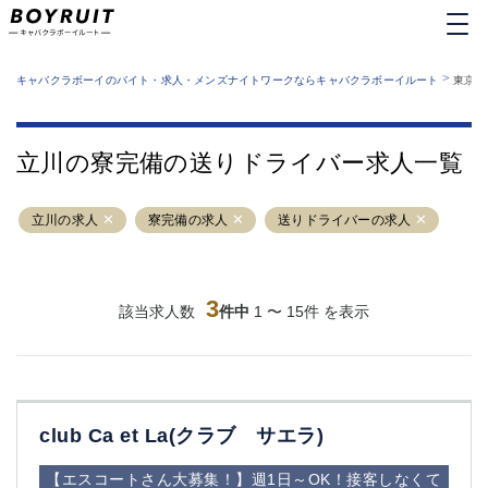
MENU
エリアから探す
関西版
>
業種から探す
キャバクラボーイのバイト・求人・メンズナイトワークならキャバクラボーイルート
東京都
職種から探す
東京都
特徴から探す
運営者情報
銀座
上野
キャバクラボーイルートとは？
立川の寮完備の送りドライバー求人一覧
サイトマップ
六本木
池袋
新橋
歌舞伎町
立川の求人
寮完備の求人
送りドライバーの求人
吉祥寺
練馬
渋谷
大和
錦糸町
秋葉原
八王子
3
恵比寿
該当求人数
件中
1 〜 15件 を表示
神田
立川
千葉中央
門前仲町
町田
五反田
横須賀中央
調布
club Ca et La(クラブ サエラ)
蒲田
北千住
①六本木 ②西麻布
大山
【エスコートさん大募集！】週1日～OK！接客しなくて