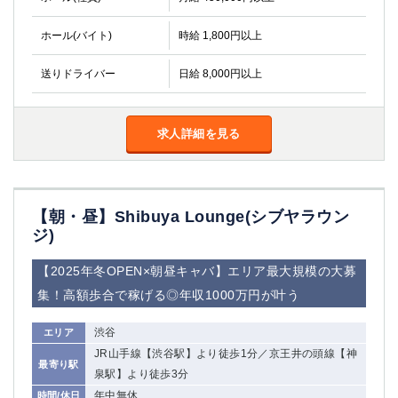
高崎
館林
ホール(バイト)
時給 1,800円以上
送りドライバー
日給 8,000円以上
0
選択した内容で設定
該当求人
件
求人詳細を見る
【朝・昼】Shibuya Lounge(シブヤラウン
ジ)
【2025年冬OPEN×朝昼キャバ】エリア最大規模の大募
集！高額歩合で稼げる◎年収1000万円が叶う
渋谷
エリア
JR山手線【渋谷駅】より徒歩1分／京王井の頭線【神
最寄り駅
泉駅】より徒歩3分
年中無休
時間/休日