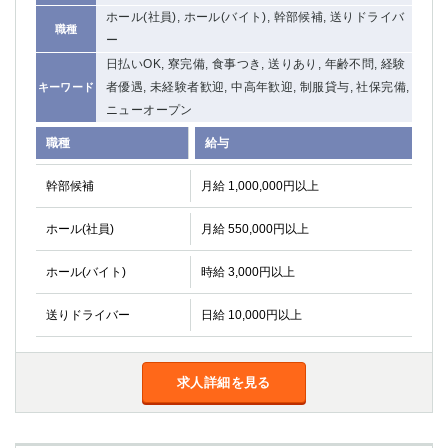
ホール(社員), ホール(バイト), 幹部候補, 送りドライバ
関内・馬車道・日ノ出町
武蔵新城
職種
ー
元住吉
茅ヶ崎
日払いOK, 寮完備, 食事つき, 送りあり, 年齢不問, 経験
戸塚
たまプラーザ
者優遇, 未経験者歓迎, 中高年歓迎, 制服貸与, 社保完備,
キーワード
大船
相模原
ニューオープン
厚木
横須賀
職種
桜木町
給与
幹部候補
月給 1,000,000円以上
埼玉県
大宮
南越谷
ホール(社員)
月給 550,000円以上
志木
川越
ホール(バイト)
時給 3,000円以上
草加
南浦和
所沢
熊谷
送りドライバー
日給 10,000円以上
獨協大学前＜草加松原＞
北浦和（西口）
春日部
川口
蕨
求人詳細を見る
千葉県