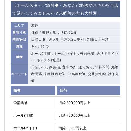
赤坂
高円寺
〈ホールスタッフ急募◆〉あなたの経験やスキルを当店
赤羽
品川
で活かしてみませんか？未経験の方も大歓迎！
蒲田東口
多摩センター
立川（南口）
新宿
渋谷
エリア
浜松町
西葛西
各線「渋谷」駅より徒歩1分
最寄り駅
中野
葛西
日曜日 [社]週休制 ※週休2日制可 [ア]曜日応相談
時間/休日
府中
中目黒
キャバクラ
業種
ひばりヶ丘（北口）
学芸大学
ホール(社員), ホール(バイト), 幹部候補, 送りドライバ
職種
吉祥寺（南口／公園口）
小作・羽村・福生エリア
ー, キッチン(社員)
自由が丘
日払いOK, 寮完備, 食事つき, 送りあり, 年齢不問, 経験
吉祥寺（北口／東口）
者優遇, 未経験者歓迎, 中高年歓迎, 交通費支給, 社保完
キーワード
四谷
錦糸町南口
備
下北沢・経堂
金町（北口）
成増駅徒歩3分の好立地！
①JR埼京線「赤羽駅」から徒歩2分 ②
職種
給与
三軒茶屋（南口）
①歌舞伎町 ②新宿 ③新宿三丁目 ④
幹部候補
月給 800,000円以上
①歌舞伎町 ②新宿 ③西部新宿 ③東新宿
①歌舞伎町 ②新宿
①銀座 ②新橋
錦糸町(南口)
ホール(社員)
月給 450,000円以上
蒲田(西口)
清瀬（南口）
①東武練馬 ②成増・板橋 ③大山 ②池袋
池袋東口
ホール(バイト)
時給 1,800円以上