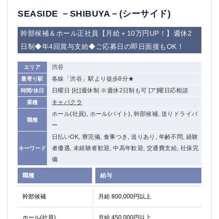
船橋
津田沼
SEASIDE －SHIBUYA－(シーサイド)
成田
千葉
西船橋
佐倉
幹部候補＆ホール正社員【月給＋10万円UP！】週休2
柏（西口）
木更津
日制◆年4回賞与支給◆ご応募日の即日面接もOK！
柏（東口）
下総中山
渋谷
エリア
茂原
松戸
各線「渋谷」駅より徒歩8分★
最寄り駅
八千代台
本八幡
日曜日 [社]週休制 ※週休2日制も可 [ア]曜日応相談
時間/休日
東金
浦安
キャバクラ
業種
ホール(社員), ホール(バイト), 幹部候補, 送りドライバ
栃木県
職種
ー
宇都宮
小山
日払いOK, 寮完備, 食事つき, 送りあり, 年齢不問, 経験
東武宇都宮（宇都宮西口）
者優遇, 未経験者歓迎, 中高年歓迎, 交通費支給, 社保完
キーワード
備
茨城県
職種
給与
土浦
ひたち野うしく
幹部候補
月給 800,000円以上
群馬県
ホール(社員)
月給 450,000円以上