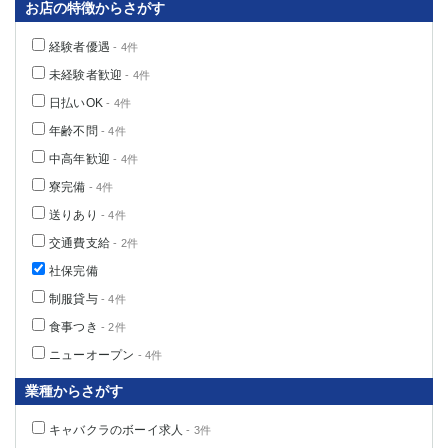
お店の特徴からさがす
経験者優遇
- 4件
未経験者歓迎
- 4件
日払いOK
- 4件
年齢不問
- 4件
中高年歓迎
- 4件
寮完備
- 4件
送りあり
- 4件
交通費支給
- 2件
社保完備
制服貸与
- 4件
食事つき
- 2件
ニューオープン
- 4件
業種からさがす
キャバクラのボーイ求人
- 3件