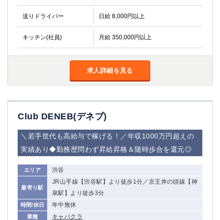
金町
大井町
大泉学園
下赤塚
送りドライバー
日給 8,000円以上
竹ノ塚
三鷹
キッチン(社員)
月給 350,000円以上
亀戸
水道橋
荻窪
浅草
新小岩
幡ヶ谷
求人詳細を見る
祖師ヶ谷大蔵
小岩
湯島
久米川
市川
西麻布
五井
Club DENEB(デネブ)
＼若手世代も高給与で稼げる！／年収1000万円超えの
神奈川県
実績あり◆勤務歴問わず昇給昇格＆随時歩合を還元◎
関内
横浜
川崎
溝の口
渋谷
エリア
本厚木
新横浜
JR山手線【渋谷駅】より徒歩1分／京王井の頭線【神
最寄り駅
藤沢
平塚
泉駅】より徒歩3分
武蔵小杉
橋本
年中無休
時間/休日
小田原
キャバクラ
横浜・桜木町
業種