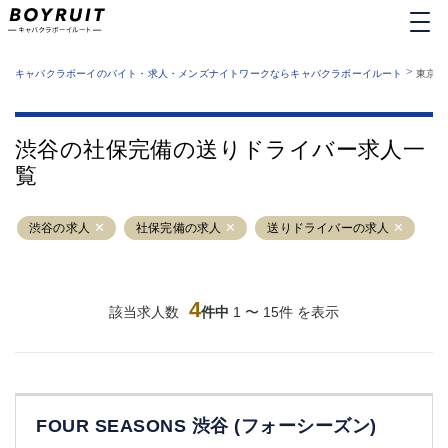
MENU
エリアから探す
関西版
>
業種から探す
キャバクラボーイのバイト・求人・メンズナイトワークならキャバクラボーイルート
東京都
職種から探す
東京都
特徴から探す
運営者情報
銀座
上野
キャバクラボーイルートとは？
渋谷の社保完備の送りドライバー求人一
サイトマップ
六本木
池袋
覧
新橋
歌舞伎町
吉祥寺
練馬
渋谷の求人
渋谷
社保完備の求人
大和
送りドライバーの求人
錦糸町
秋葉原
八王子
恵比寿
神田
立川
4
該当求人数
件中
1 〜 15件 を表示
千葉中央
門前仲町
町田
五反田
横須賀中央
調布
蒲田
北千住
FOUR SEASONS 渋谷 (フォーシーズン)
①六本木 ②西麻布
大山