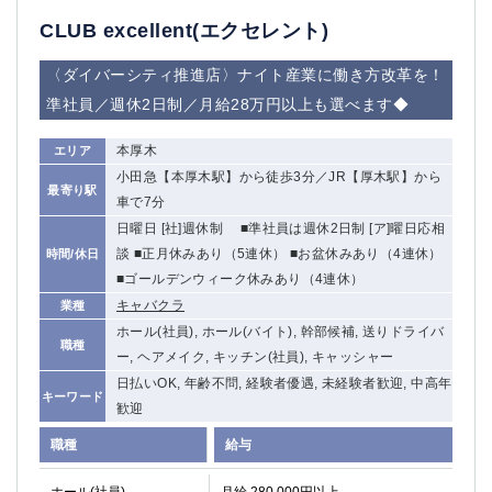
船橋
津田沼
CLUB excellent(エクセレント)
成田
千葉
西船橋
佐倉
〈ダイバーシティ推進店〉ナイト産業に働き方改革を！
柏（西口）
木更津
準社員／週休2日制／月給28万円以上も選べます◆
柏（東口）
下総中山
本厚木
エリア
茂原
松戸
小田急【本厚木駅】から徒歩3分／JR【厚木駅】から
八千代台
本八幡
最寄り駅
車で7分
東金
浦安
日曜日 [社]週休制 ■準社員は週休2日制 [ア]曜日応相
談 ■正月休みあり（5連休） ■お盆休みあり（4連休）
時間/休日
栃木県
■ゴールデンウィーク休みあり（4連休）
宇都宮
小山
キャバクラ
業種
東武宇都宮（宇都宮西口）
ホール(社員), ホール(バイト), 幹部候補, 送りドライバ
職種
ー, ヘアメイク, キッチン(社員), キャッシャー
茨城県
日払いOK, 年齢不問, 経験者優遇, 未経験者歓迎, 中高年
キーワード
歓迎
土浦
ひたち野うしく
職種
給与
群馬県