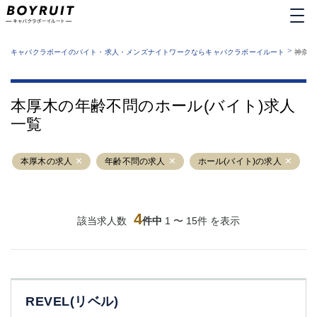
MENU
エリアから探す
関西版
>
業種から探す
キャバクラボーイのバイト・求人・メンズナイトワークならキャバクラボーイルート
神奈川
職種から探す
東京都
特徴から探す
運営者情報
銀座
上野
キャバクラボーイルートとは？
本厚木の年齢不問のホール(バイト)求人
サイトマップ
六本木
池袋
一覧
新橋
歌舞伎町
吉祥寺
練馬
本厚木の求人
渋谷
年齢不問の求人
大和
ホール(バイト)の求人
錦糸町
秋葉原
八王子
恵比寿
神田
立川
4
該当求人数
件中
1 〜 15件 を表示
千葉中央
門前仲町
町田
五反田
横須賀中央
調布
蒲田
北千住
REVEL(リベル)
①六本木 ②西麻布
大山