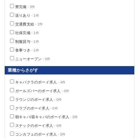
寮完備
- 3件
送りあり
- 1件
交通費支給
- 2件
社保完備
- 1件
制服貸与
- 1件
食事つき
- 1件
ニューオープン
- 0件
業種からさがす
キャバクラのボーイ求人
- 4件
ガールズバーのボーイ求人
- 0件
ラウンジのボーイ求人
- 0件
クラブのボーイ求人
- 0件
朝キャバ/昼キャバのボーイ求人
- 0件
スナックのボーイ求人
- 0件
コンカフェのボーイ求人
- 0件