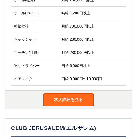
ホール(社員)
月給 280,000円以上
高崎
館林
ホール(バイト)
時給 1,200円以上
0
幹部候補
月給 700,000円以上
選択した内容で設定
該当求人
件
キャッシャー
月給 280,000円以上
キッチン(社員)
月給 280,000円以上
送りドライバー
日給 6,000円以上
ヘアメイク
日給 9,000円〜10,000円
求人詳細を見る
CLUB JERUSALEM(エルサレム)