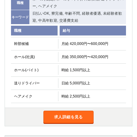
職種
関内・馬車道・日ノ出町
武蔵新城
ー, ヘアメイク
元住吉
茅ヶ崎
日払いOK, 寮完備, 年齢不問, 経験者優遇, 未経験者歓
キーワード
迎, 中高年歓迎, 交通費支給
戸塚
たまプラーザ
大船
相模原
職種
給与
厚木
横須賀
幹部候補
桜木町
月給 420,000円〜600,000円
ホール(社員)
月給 350,000円〜420,000円
埼玉県
大宮
南越谷
ホール(バイト)
時給 1,500円以上
志木
川越
送りドライバー
日給 5,000円以上
草加
南浦和
所沢
熊谷
ヘアメイク
時給 2,500円以上
獨協大学前＜草加松原＞
北浦和（西口）
春日部
川口
蕨
求人詳細を見る
千葉県