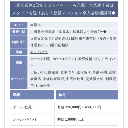
赤坂
高円寺
〈完全週休2日制でプライベートも充実〉営業終了後は
赤羽
品川
スタッフも送りあり！新築マンション寮入居応相談可◆
蒲田東口
多摩センター
立川（南口）
新宿
本厚木
エリア
浜松町
西葛西
小田急小田原線「本厚木」駅北口より徒歩2分◆
最寄り駅
中野
葛西
火曜日定休 [社]完全週休2日制 ※年末年始・GW・夏期
時間/休日
府中
中目黒
休暇あり [ア]曜日応相談
ひばりヶ丘（北口）
学芸大学
キャバクラ
業種
吉祥寺（南口／公園口）
小作・羽村・福生エリア
ホール(社員), ホール(バイト), 幹部候補, 送りドライバ
職種
ー
自由が丘
吉祥寺（北口／東口）
日払いOK, 寮完備, 食事つき, 送りあり, 年齢不問, 経験
四谷
錦糸町南口
者優遇, 未経験者歓迎, 中高年歓迎, 交通費支給, 制服貸
キーワード
下北沢・経堂
金町（北口）
与, 社保完備
成増駅徒歩3分の好立地！
①JR埼京線「赤羽駅」から徒歩2分 ②
三軒茶屋（南口）
①歌舞伎町 ②新宿 ③新宿三丁目 ④
職種
給与
①歌舞伎町 ②新宿 ③西部新宿 ③東新宿
①歌舞伎町 ②新宿
ホール(社員)
月給 350,000円〜450,000円
①銀座 ②新橋
錦糸町(南口)
蒲田(西口)
清瀬（南口）
ホール(バイト)
時給 1,600円以上
①東武練馬 ②成増・板橋 ③大山 ②池袋
池袋東口