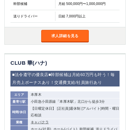
金町
大井町
幹部候補
月給 500,000円〜1,000,000円
大泉学園
下赤塚
送りドライバー
日給 7,000円以上
竹ノ塚
三鷹
亀戸
水道橋
荻窪
浅草
求人詳細を見る
新小岩
幡ヶ谷
祖師ヶ谷大蔵
小岩
湯島
久米川
市川
西麻布
CLUB 華(ハナ)
五井
■法令遵守の優良店■幹部候補は月給60万円も叶う！毎
神奈川県
月売上ボーナスあり！交通費支給/社員旅行あり
関内
横浜
本厚木
エリア
川崎
溝の口
小田急小田原線「本厚木駅」北口から徒歩3分
最寄り駅
本厚木
新横浜
【日曜定休日】 [正社員]週休制 [アルバイト]時間・曜日
時間/休日
藤沢
平塚
応相談
武蔵小杉
橋本
キャバクラ
業種
小田原
横浜・桜木町
ホール(社員), ホール(バイト), 幹部候補, 送りドライバ