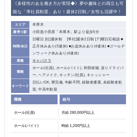
《多様性のある働き方が実現◆》夢や趣味との両立も可
能な「準社員制度」あり！週休2日制／女性も活躍中！
本厚木
エリア
小田急小田原「本厚木」駅より徒歩5分
最寄り駅
日曜日 [社]週休制 [準社]週休2日制 [ア]曜日応相談 ■
正月休みあり(5連休) ■お盆休みあり(4連休) ■ゴールデ
時間/休日
ンウィーク休みあり(4連休)
キャバクラ
業種
ホール(社員), ホール(バイト), 幹部候補, 送りドライバ
職種
ー, ヘアメイク, キッチン(社員), キャッシャー
日払いOK, 寮完備, 年齢不問, 経験者優遇, 未経験者歓
キーワード
迎, 中高年歓迎
職種
給与
ホール(社員)
月給 280,000円以上
ホール(バイト)
時給 1,200円以上