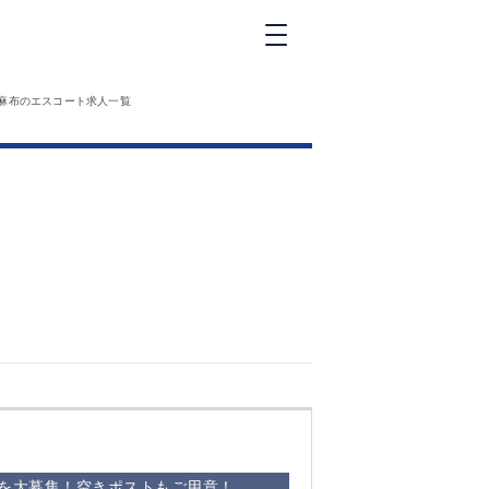
新橋
麻布のエスコート求人一覧
大和
神田
五反田
①六本木 ②西
麻布
品川
浜松町
中目黒
福
自由が丘
金町（北口）
②
①歌舞伎町 ②
三
新宿 ③西部新
新
宿 ③東新宿
方を大募集！空きポストもご用意！