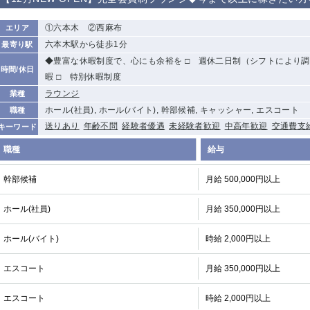
から徒歩10分
①歌舞伎町 ②
①銀座 ②新橋
錦糸町(南口)
蒲田(西口)
①六本木 ②西麻布
エリア
新宿
六本木駅から徒歩1分
最寄り駅
①東武練馬 ②
池袋東口
金町
大井町
◆豊富な休暇制度で、心にも余裕を □ 週休二日制（シフトにより調
成増・板橋 ③
時間/休日
大山 ②池袋
暇 □ 特別休暇制度
下赤塚
竹ノ塚
三鷹
亀戸
ラウンジ
業種
荻窪
浅草
新小岩
幡ヶ谷
ホール(社員), ホール(バイト), 幹部候補, キャッシャー, エスコート
職種
送りあり
年齢不問
経験者優遇
未経験者歓迎
中高年歓迎
交通費支
小岩
湯島
久米川
市川
キーワード
五井
職種
給与
関内
横浜
川崎
溝の口
幹部候補
月給 500,000円以上
新横浜
藤沢
平塚
武蔵小杉
ホール(社員)
月給 350,000円以上
小田原
横浜・桜木町
関内・馬車道・
武蔵新城
日ノ出町
ホール(バイト)
茅ヶ崎
戸塚
たまプラーザ
時給 2,000円以上
大船
厚木
横須賀
桜木町
エスコート
月給 350,000円以上
大宮
南越谷
志木
川越
エスコート
時給 2,000円以上
南浦和
所沢
熊谷
獨協大学前＜