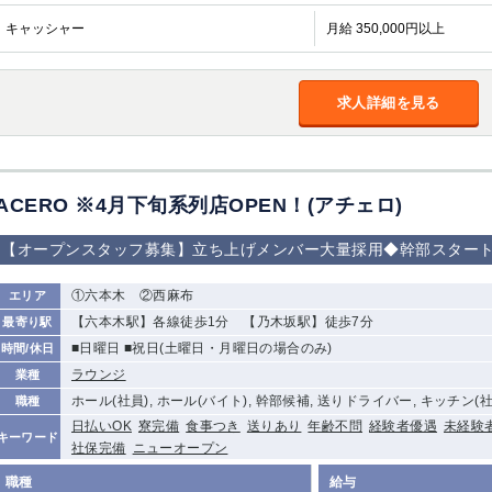
加松原＞
キャッシャー
月給 350,000円以上
春日部
川口
蕨
船橋
津田沼
成田
千葉
求人詳細を見る
佐倉
柏（西口）
木更津
柏（東口）
茂原
松戸
八千代台
本八幡
浦安
ACERO ※4月下旬系列店OPEN！(アチェロ)
宇都宮
小山
東武宇都宮（宇
都宮西口）
【オープンスタッフ募集】立ち上げメンバー大量採用◆幹部スター
土浦
ひたち野うしく
①六本木 ②西麻布
エリア
【六本木駅】各線徒歩1分 【乃木坂駅】徒歩7分
最寄り駅
高崎
館林
■日曜日 ■祝日(土曜日・月曜日の場合のみ)
時間/休日
ラウンジ
業種
ホール(社員), ホール(バイト), 幹部候補, 送りドライバー, キッチン(
職種
0
選択した内容で設定
該当求人
日払いOK
件
寮完備
食事つき
送りあり
年齢不問
経験者優遇
未経験
キーワード
社保完備
ニューオープン
職種
給与