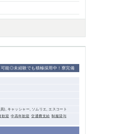
西船橋
下総中山
東金
ト可能◎未経験でも積極採用中！寮完備
社員), キャッシャー, ソムリエ, エスコート
者歓迎
中高年歓迎
交通費支給
制服貸与