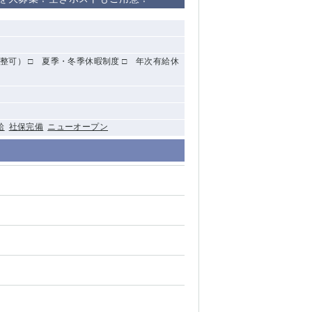
清瀬（南口）
大泉学園
整可） □ 夏季・冬季休暇制度 □ 年次有給休
水道橋
祖師ヶ谷大蔵
給
社保完備
ニューオープン
西麻布
本厚木
橋本
元住吉
相模原
草加
草
北浦和（西口）