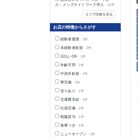
人・メンズナイトワーク求人
- 11件
エリア詳細を見る
お店の特徴からさがす
経験者優遇
- 2件
未経験者歓迎
- 2件
日払いOK
- 1件
年齢不問
- 2件
中高年歓迎
- 2件
神奈川県
寮完備
- 1件
送りあり
- 2件
交通費支給
- 2件
社保完備
- 2件
制服貸与
- 1件
食事つき
- 1件
埼玉県
ニューオープン
- 2件