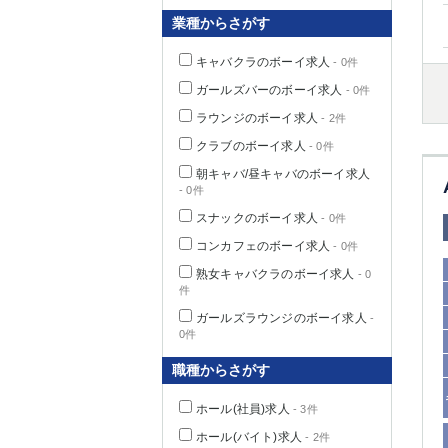
業種からさがす
キャバクラのボーイ求人
- 0件
千葉県
ガールズバーのボーイ求人
- 0件
ラウンジのボーイ求人
- 2件
クラブのボーイ求人
- 0件
朝キャバ/昼キャバのボーイ求人
- 0件
栃木県
スナックのボーイ求人
- 0件
コンカフェのボーイ求人
- 0件
茨城県
熟女キャバクラのボーイ求人
- 0
件
群馬県
ガールズラウンジのボーイ求人
-
0件
職種からさがす
ホール(社員)求人
- 3件
ホール(バイト)求人
- 2件