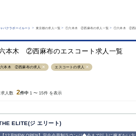
MENU
エリアから探す
関西版
業種から探す
銀座
上野
六本木
池袋
>
>
>
ャバクラボーイルート
東京都の求人一覧
①六本木 ②西麻布の求人一覧
①六本木 ②西
職種から探す
特徴から探す
歌舞伎町
吉祥寺
練馬
渋谷
運営者情報
キャバクラボーイルートとは？
錦糸町
秋葉原
八王子
恵比寿
サイトマップ
六本木 ②西麻布のエスコート求人一覧
立川
千葉中央
門前仲町
町田
横須賀中央
調布
蒲田
北千住
①六本木 ②西麻布の求人
エスコートの求人
大山
赤坂
高円寺
赤羽
蒲田東口
多摩センター
立川（南口）
新宿
西葛西
中野
葛西
府中
2
当求人数
件中
1 〜 15件 を表示
ひばりヶ丘（北
学芸大学
吉祥寺（南口／
小作・羽村・
口）
公園口）
生エリア
吉祥寺（北口／
四谷
錦糸町南口
下北沢・経堂
東口）
成増駅徒歩3分
①JR埼京線
三軒茶屋（南
①歌舞伎町 
の好立地！
「赤羽駅」から
口）
新宿 ③新宿
THE ELITE(ジ エリート)
徒歩2分 ②東
丁目 ④西武
京メトロ南北線
宿
【12月NEW OPEN】完全会員制ラウンジ◆今まで以上に稼ぎたい
「赤羽岩淵駅」