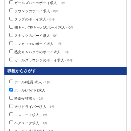
ガールズバーのボーイ求人
- 1件
船橋
津田沼
ラウンジのボーイ求人
成田
千葉
- 0件
西船橋
佐倉
クラブのボーイ求人
- 0件
柏（西口）
木更津
朝キャバ/昼キャバのボーイ求人
- 0件
柏（東口）
下総中山
スナックのボーイ求人
- 0件
茂原
松戸
コンカフェのボーイ求人
- 0件
八千代台
本八幡
熟女キャバクラのボーイ求人
- 0件
東金
浦安
ガールズラウンジのボーイ求人
- 0件
栃木県
職種からさがす
宇都宮
小山
ホール(社員)求人
- 1件
東武宇都宮（宇都宮西口）
ホール(バイト)求人
幹部候補求人
- 1件
茨城県
送りドライバー求人
- 1件
土浦
ひたち野うしく
エスコート求人
- 1件
ヘアメイク求人
- 1件
群馬県