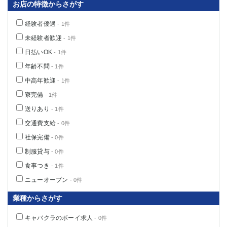
お店の特徴からさがす
関内・馬車道・日ノ出町
武蔵新城
元住吉
茅ヶ崎
経験者優遇
- 1件
戸塚
たまプラーザ
未経験者歓迎
- 1件
大船
相模原
日払いOK
- 1件
厚木
横須賀
年齢不問
- 1件
桜木町
中高年歓迎
- 1件
寮完備
- 1件
埼玉県
送りあり
- 1件
大宮
南越谷
交通費支給
- 0件
志木
川越
社保完備
- 0件
草加
南浦和
制服貸与
- 0件
所沢
熊谷
食事つき
獨協大学前＜草加松原＞
北浦和（西口）
- 1件
春日部
川口
ニューオープン
- 0件
蕨
業種からさがす
千葉県
キャバクラのボーイ求人
- 0件