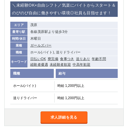
赤坂
高円寺
＼未経験OK×自由シフト／気楽にバイトからスタート＆
赤羽
品川
のびのび自由に働きやすい環境◎社員も目指せます！
蒲田東口
多摩センター
立川（南口）
新宿
茂原
エリア
浜松町
西葛西
各線茂原駅より徒歩3分
最寄り駅
中野
葛西
木曜日
時間/休日
府中
中目黒
ガールズバー
業種
ひばりヶ丘（北口）
学芸大学
ホール(バイト), 送りドライバー
職種
吉祥寺（南口／公園口）
小作・羽村・福生エリア
日払いOK
寮完備
食事つき
送りあり
年齢不問
キーワード
経験者優遇
未経験者歓迎
中高年歓迎
自由が丘
吉祥寺（北口／東口）
四谷
錦糸町南口
職種
給与
下北沢・経堂
金町（北口）
ホール(バイト)
時給 1,200円以上
成増駅徒歩3分の好立地！
①JR埼京線「赤羽駅」から徒歩2分 ②
三軒茶屋（南口）
①歌舞伎町 ②新宿 ③新宿三丁目 ④
送りドライバー
時給 1,200円以上
①歌舞伎町 ②新宿 ③西部新宿 ③東新宿
①歌舞伎町 ②新宿
①銀座 ②新橋
錦糸町(南口)
蒲田(西口)
清瀬（南口）
求人詳細を見る
①東武練馬 ②成増・板橋 ③大山 ②池袋
池袋東口