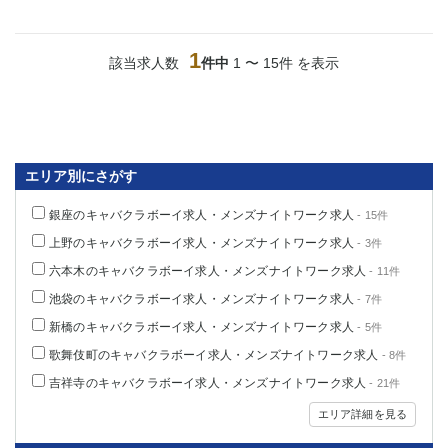
金町
大井町
大泉学園
下赤塚
1
竹ノ塚
三鷹
該当求人数
件中
1 〜 15件 を表示
亀戸
水道橋
荻窪
浅草
新小岩
幡ヶ谷
祖師ヶ谷大蔵
小岩
エリア別にさがす
湯島
久米川
市川
西麻布
銀座のキャバクラボーイ求人・メンズナイトワーク求人
- 15件
五井
上野のキャバクラボーイ求人・メンズナイトワーク求人
- 3件
六本木のキャバクラボーイ求人・メンズナイトワーク求人
- 11件
神奈川県
池袋のキャバクラボーイ求人・メンズナイトワーク求人
- 7件
関内
横浜
新橋のキャバクラボーイ求人・メンズナイトワーク求人
- 5件
川崎
溝の口
歌舞伎町のキャバクラボーイ求人・メンズナイトワーク求人
- 8件
本厚木
新横浜
吉祥寺のキャバクラボーイ求人・メンズナイトワーク求人
- 21件
藤沢
平塚
エリア詳細を見る
武蔵小杉
橋本
小田原
横浜・桜木町