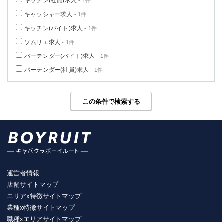
キッチン(社員)求人
- 1件
高崎
館林
キャッシャー求人
- 1件
キッチン(バイト)求人
- 1件
0
ソムリエ求人
- 1件
選択した内容で設定
該当求人
件
バーテンダー(バイト)求人
- 1件
バーテンダー(社員)求人
- 1件
この条件で検索する
運営者情報
店舗サイトマップ
エリアx特徴サイトマップ
業種x特徴サイトマップ
職種xエリアサイトマップ