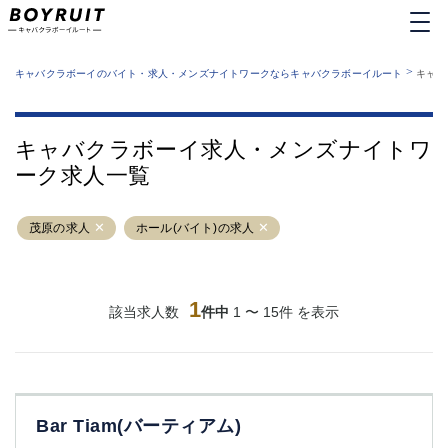
MENU
エリアから探す
関西版
>
業種から探す
キャバクラボーイのバイト・求人・メンズナイトワークならキャバクラボーイルート
キャバ
職種から探す
東京都
特徴から探す
運営者情報
銀座
上野
キャバクラボーイルートとは？
キャバクラボーイ求人・メンズナイトワ
サイトマップ
六本木
池袋
ーク求人一覧
新橋
歌舞伎町
吉祥寺
練馬
茂原の求人
渋谷
ホール(バイト)の求人
大和
錦糸町
秋葉原
八王子
恵比寿
神田
立川
1
該当求人数
件中
1 〜 15件 を表示
千葉中央
門前仲町
町田
五反田
横須賀中央
調布
蒲田
北千住
Bar Tiam(バーティアム)
①六本木 ②西麻布
大山