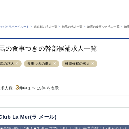
MENU
エリアから探す
関西版
業種から探す
銀座
上野
六本木
池袋
>
>
>
>
ャバクラボーイルート
東京都の求人一覧
練馬の求人一覧
練馬の食事つき求人一覧
練
職種から探す
特徴から探す
歌舞伎町
吉祥寺
練馬
渋谷
運営者情報
キャバクラボーイルートとは？
錦糸町
秋葉原
八王子
恵比寿
サイトマップ
馬の食事つきの幹部候補求人一覧
立川
千葉中央
門前仲町
町田
横須賀中央
調布
蒲田
北千住
練馬の求人
食事つきの求人
幹部候補の求人
大山
赤坂
高円寺
赤羽
蒲田東口
多摩センター
立川（南口）
新宿
西葛西
中野
葛西
府中
3
当求人数
件中
1 〜 15件 を表示
ひばりヶ丘（北
学芸大学
吉祥寺（南口／
小作・羽村・
口）
公園口）
生エリア
吉祥寺（北口／
四谷
錦糸町南口
下北沢・経堂
東口）
成増駅徒歩3分
①JR埼京線
三軒茶屋（南
①歌舞伎町 
の好立地！
「赤羽駅」から
口）
新宿 ③新宿
Club La Mer(ラ メール)
徒歩2分 ②東
丁目 ④西武
京メトロ南北線
宿
■全額日払いOK！■スタッフでは珍しい送り完備◎嬉しいまかない
「赤羽岩淵駅」