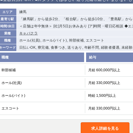
から徒歩10分
①歌舞伎町 ②
①銀座 ②新橋
錦糸町(南口)
蒲田(西口)
練馬
エリア
新宿
「練馬駅」から徒歩2分、「桜台駅」から徒歩10分、「豊島駅」から
最寄り駅
①東武練馬 ②
池袋東口
金町
大井町
＜店舗は年中無休＞ [社]月5日お休みあり [ア]時間・曜日応相談 ◆
時間/休日
成増・板橋 ③
大山 ②池袋
キャバクラ
業種
下赤塚
竹ノ塚
三鷹
亀戸
ホール(社員), ホール(バイト), 幹部候補, エスコート
職種
荻窪
浅草
新小岩
幡ヶ谷
日払いOK, 寮完備, 食事つき, 送りあり, 年齢不問, 経験者優遇, 未経
キーワード
小岩
湯島
久米川
市川
職種
給与
五井
幹部候補
月給 600,000円以上
関内
横浜
川崎
溝の口
ホール(社員)
月給 330,000円以上
新横浜
藤沢
平塚
武蔵小杉
小田原
横浜・桜木町
関内・馬車道・
武蔵新城
日ノ出町
ホール(バイト)
時給 1,500円以上
茅ヶ崎
戸塚
たまプラーザ
大船
エスコート
月給 330,000円以上
厚木
横須賀
桜木町
大宮
南越谷
志木
川越
求人詳細を見る
南浦和
所沢
熊谷
獨協大学前＜