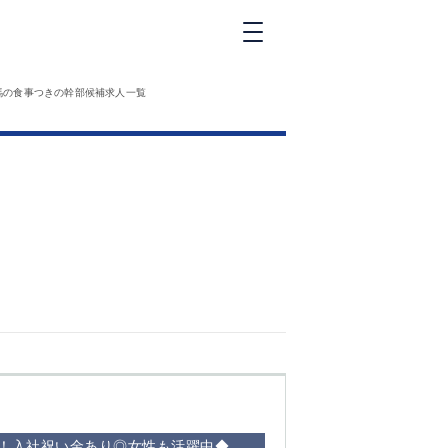
新橋
馬の食事つきの幹部候補求人一覧
大和
神田
五反田
①六本木 ②西
麻布
品川
浜松町
中目黒
福
自由が丘
金町（北口）
②
①歌舞伎町 ②
三
新宿 ③西部新
新
宿 ③東新宿
も！入社祝い金あり◎女性も活躍中◆