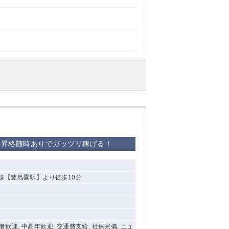
昇給昇格随時ありでガッツリ稼げる！
線【豊島園駅】より徒歩10分
験者歓迎, 中高年歓迎, 交通費支給, 社保完備, ニュ