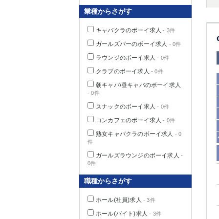
業種からさがす
キャバクラのボーイ求人
- 3件
千葉県
ガールズバーのボーイ求人
- 0件
ラウンジのボーイ求人
- 0件
クラブのボーイ求人
- 0件
朝キャバ/昼キャバのボーイ求人
- 0件
栃木県
スナックのボーイ求人
- 0件
コンカフェのボーイ求人
- 0件
茨城県
熟女キャバクラのボーイ求人
- 0
件
群馬県
ガールズラウンジのボーイ求人
-
0件
職種からさがす
ホール(社員)求人
- 3件
ホール(バイト)求人
- 3件