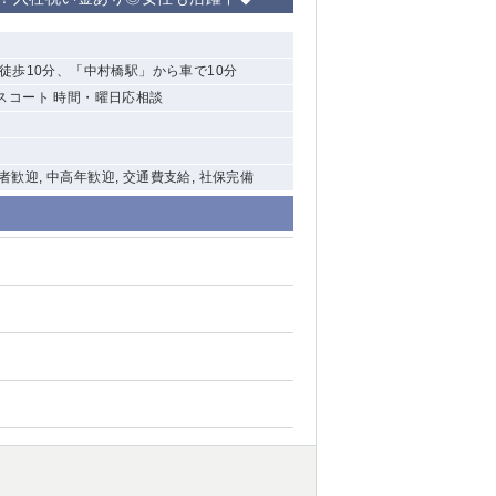
清瀬（南口）
徒歩10分、「中村橋駅」から車で10分
大泉学園
エスコート 時間・曜日応相談
水道橋
祖師ヶ谷大蔵
験者歓迎, 中高年歓迎, 交通費支給, 社保完備
西麻布
本厚木
橋本
元住吉
相模原
草加
草
北浦和（西口）