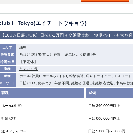
加松原＞
春日部
川口
蕨
club H Tokyo(エイチ トウキョウ)
船橋
津田沼
成田
千葉
佐倉
柏（西口）
木更津
柏（東口）
【100％日雇いOK】日払い1万円＋交通費支給！短期バイトも大歓
茂原
松戸
八千代台
本八幡
浦安
練馬
エリア
西武池袋線/都営大江戸線 練馬駅より徒歩1分
最寄り駅
宇都宮
小山
東武宇都宮（宇
【不定休】
時間/休日
都宮西口）
キャバクラ
業種
ホール(社員), ホール(バイト), 幹部候補, 送りドライバー, エスコート
職種
土浦
ひたち野うしく
日払いOK, 食事つき, 年齢不問, 経験者優遇, 未経験者歓迎, 中高年歓
キーワード
高崎
館林
職種
給与
ホール(社員)
月給 360,000円以上
0
選択した内容で設定
該当求人
件
幹部候補
月給 600,000円以上
送りドライバー
日給 5,000円〜8,000円