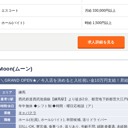
エスコート
月給 330,000円以上
ホール(バイト)
時給 1,500円以上
求人詳細を見る
Moon(ムーン)
＼GRAND OPEN★／今入店を決めると入社祝い金10万円支給！
練馬
エリア
西武鉄道西武池袋線【練馬駅】より徒歩2分、都営地下鉄都営大江戸
最寄り駅
年中無休 ◆シフト制 ◆時間・曜日応相談［ア］
時間/休日
キャバクラ
業種
ホール(社員), ホール(バイト), 幹部候補, 送りドライバー
職種
日払いOK, 寮完備, 食事つき, 送りあり, 年齢不問, 経験者優遇, 未経