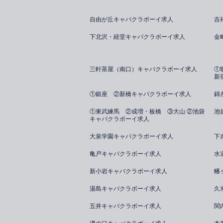
自由が丘キャバクラボーイ求人
吉
下北沢・経堂キャバクラボーイ求人
金
三軒茶屋（南口）キャバクラボーイ求人
①
新
①銀座 ②新橋キャバクラボーイ求人
錦
①東武練馬 ②成増・板橋 ③大山 ②池袋
池
キャバクラボーイ求人
大泉学園キャバクラボーイ求人
下
亀戸キャバクラボーイ求人
水
新小岩キャバクラボーイ求人
幡
湯島キャバクラボーイ求人
久
五井キャバクラボーイ求人
関