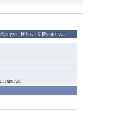
西船橋
下総中山
迎◎スキル・性別も一切問いません！
東金
迎, 交通費支給