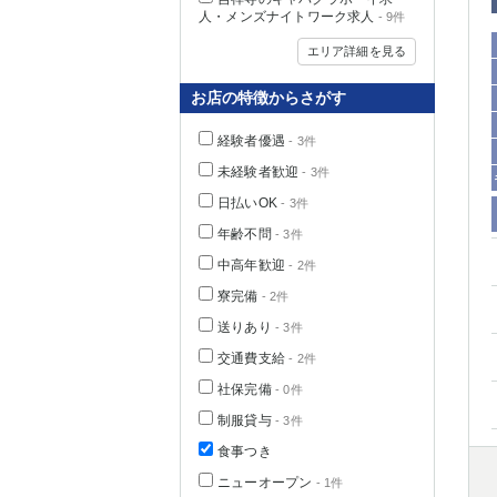
人・メンズナイトワーク求人
- 9件
エリア詳細を見る
お店の特徴からさがす
経験者優遇
- 3件
未経験者歓迎
- 3件
日払いOK
- 3件
年齢不問
- 3件
中高年歓迎
- 2件
神奈川県
寮完備
- 2件
送りあり
- 3件
交通費支給
- 2件
社保完備
- 0件
制服貸与
- 3件
食事つき
埼玉県
ニューオープン
- 1件