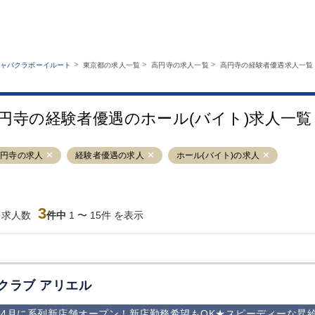
MENU
エリアから探す
関西版
業種から探す
銀座
上野
六本木
池袋
>
>
>
ャバクラボーイルート
東京都の求人一覧
高円寺の求人一覧
高円寺の経験者優遇求人一覧
職種から探す
特徴から探す
歌舞伎町
吉祥寺
練馬
渋谷
運営者情報
キャバクラボーイルートとは？
錦糸町
秋葉原
八王子
恵比寿
サイトマップ
円寺の経験者優遇のホール(バイト)求人一覧
立川
千葉中央
門前仲町
町田
横須賀中央
調布
蒲田
北千住
高円寺の求人
経験者優遇の求人
ホール(バイト)の求人
大山
赤坂
高円寺
赤羽
蒲田東口
多摩センター
立川（南口）
新宿
西葛西
中野
葛西
府中
3
当求人数
件中
1 〜 15件 を表示
ひばりヶ丘（北
学芸大学
吉祥寺（南口／
小作・羽村・
口）
公園口）
生エリア
吉祥寺（北口／
四谷
錦糸町南口
下北沢・経堂
東口）
成増駅徒歩3分
①JR埼京線
三軒茶屋（南
①歌舞伎町 
の好立地！
「赤羽駅」から
口）
新宿 ③新宿
クラブ アリエル
徒歩2分 ②東
丁目 ④西武
京メトロ南北線
宿
4月に系列新店舗オープン！新店勤務希望もOK★スピーディーな昇
「赤羽岩淵駅」