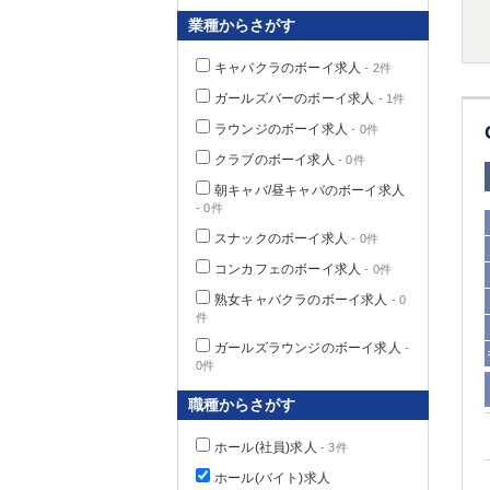
業種からさがす
キャバクラのボーイ求人
- 2件
千葉県
ガールズバーのボーイ求人
- 1件
ラウンジのボーイ求人
- 0件
クラブのボーイ求人
- 0件
朝キャバ/昼キャバのボーイ求人
- 0件
栃木県
スナックのボーイ求人
- 0件
コンカフェのボーイ求人
- 0件
茨城県
熟女キャバクラのボーイ求人
- 0
件
群馬県
ガールズラウンジのボーイ求人
-
0件
職種からさがす
ホール(社員)求人
- 3件
ホール(バイト)求人