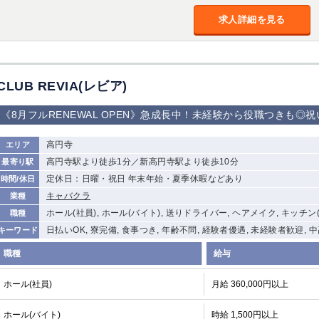
加松原＞
求人詳細を見る
春日部
川口
蕨
船橋
津田沼
成田
千葉
佐倉
柏（西口）
木更津
柏（東口）
CLUB REVIA(レビア)
茂原
松戸
八千代台
本八幡
浦安
《8月フルRENEWAL OPEN》急成長中！未経験から役職つきも◎
宇都宮
高円寺
小山
東武宇都宮（宇
エリア
都宮西口）
高円寺駅より徒歩1分／新高円寺駅より徒歩10分
最寄り駅
定休日：日曜・祝日 年末年始・夏季休暇などあり
時間/休日
土浦
ひたち野うしく
キャバクラ
業種
ホール(社員), ホール(バイト), 送りドライバー, ヘアメイク, キッチン
職種
高崎
館林
日払いOK, 寮完備, 食事つき, 年齢不問, 経験者優遇, 未経験者歓迎, 
キーワード
職種
給与
0
選択した内容で設定
該当求人
件
ホール(社員)
月給 360,000円以上
ホール(バイト)
時給 1,500円以上