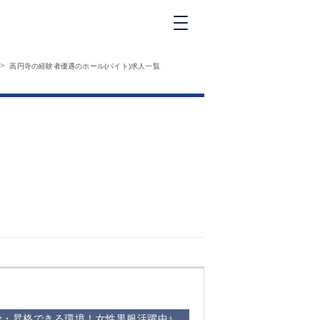
新橋
>
高円寺の経験者優遇のホール(バイト)求人一覧
大和
神田
五反田
①六本木 ②西
麻布
品川
浜松町
中目黒
福
自由が丘
金町（北口）
②
①歌舞伎町 ②
三
新宿 ③西部新
新
宿 ③東新宿
給・昇格できる環境！女性黒服活躍中♪