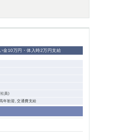
西船橋
下総中山
東金
祝い金10万円・体入時2万円支給
(社員)
中高年歓迎, 交通費支給