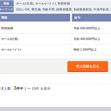
ホール(社員), ホール(バイト), 幹部候補
職種
日払いOK, 寮完備, 年齢不問, 経験者優遇, 未経験者歓迎, 中高年歓迎
キーワード
職種
給与
幹部候補
月給 600,000円以上
ホール(社員)
月給 400,000円以上
ホール(バイト)
時給 1,500円以上
求人詳細を見る
3
当求人数
件中
1 〜 15件 を表示