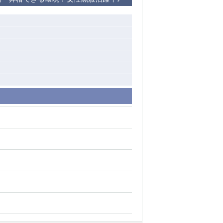
清瀬（南口）
大泉学園
水道橋
祖師ヶ谷大蔵
西麻布
本厚木
橋本
元住吉
相模原
草加
草
北浦和（西口）