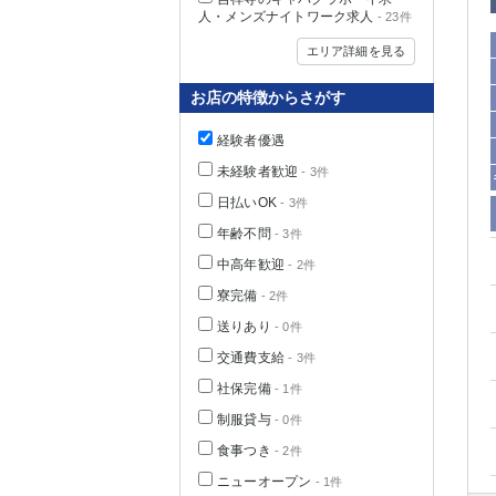
人・メンズナイトワーク求人
- 23件
エリア詳細を見る
お店の特徴からさがす
経験者優遇
未経験者歓迎
- 3件
日払いOK
- 3件
年齢不問
- 3件
中高年歓迎
- 2件
神奈川県
寮完備
- 2件
送りあり
- 0件
交通費支給
- 3件
社保完備
- 1件
制服貸与
- 0件
食事つき
- 2件
埼玉県
ニューオープン
- 1件