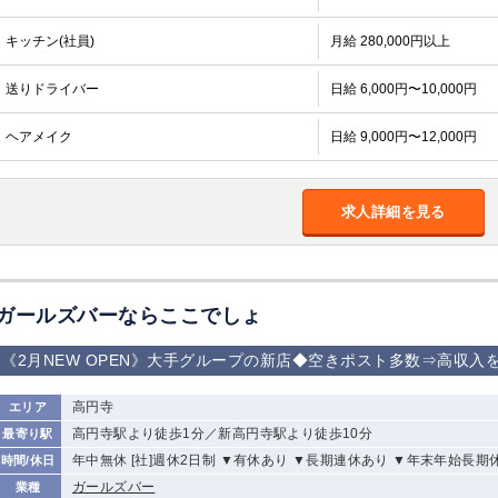
キッチン(社員)
月給 280,000円以上
送りドライバー
日給 6,000円〜10,000円
ヘアメイク
日給 9,000円〜12,000円
求人詳細を見る
ガールズバーならここでしょ
《2月NEW OPEN》大手グループの新店◆空きポスト多数⇒高収入
高円寺
エリア
高円寺駅より徒歩1分／新高円寺駅より徒歩10分
最寄り駅
年中無休 [社]週休2日制 ▼有休あり ▼長期連休あり ▼年末年始長期
時間/休日
ガールズバー
業種