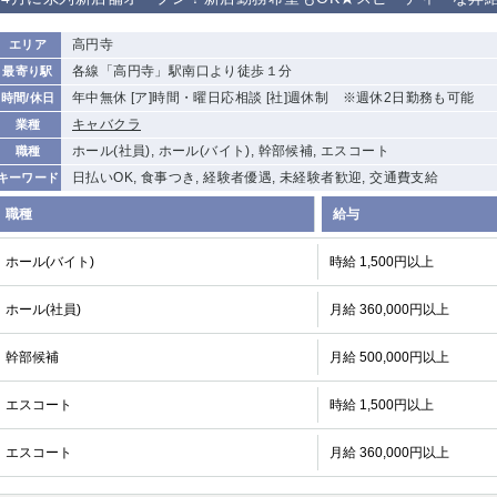
から徒歩10分
①歌舞伎町 ②
①銀座 ②新橋
錦糸町(南口)
蒲田(西口)
高円寺
エリア
新宿
各線「高円寺」駅南口より徒歩１分
最寄り駅
①東武練馬 ②
池袋東口
金町
大井町
年中無休 [ア]時間・曜日応相談 [社]週休制 ※週休2日勤務も可能
時間/休日
成増・板橋 ③
大山 ②池袋
キャバクラ
業種
下赤塚
竹ノ塚
三鷹
亀戸
ホール(社員), ホール(バイト), 幹部候補, エスコート
職種
荻窪
浅草
新小岩
幡ヶ谷
日払いOK, 食事つき, 経験者優遇, 未経験者歓迎, 交通費支給
キーワード
小岩
湯島
久米川
市川
職種
給与
五井
ホール(バイト)
時給 1,500円以上
関内
横浜
川崎
溝の口
ホール(社員)
月給 360,000円以上
新横浜
藤沢
平塚
武蔵小杉
小田原
横浜・桜木町
関内・馬車道・
武蔵新城
日ノ出町
幹部候補
月給 500,000円以上
茅ヶ崎
戸塚
たまプラーザ
大船
エスコート
時給 1,500円以上
厚木
横須賀
桜木町
エスコート
月給 360,000円以上
大宮
南越谷
志木
川越
南浦和
所沢
熊谷
獨協大学前＜