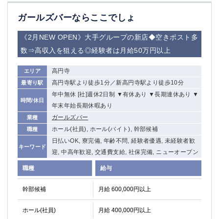
船橋
津田沼
ガールズバーならここでしょ
成田
千葉
西船橋
佐倉
《2月NEW OPEN》大手グループの新店◆空きポスト多
柏（西口）
木更津
数⇒高収入を狙える◎経験者は月給50万円以上
柏（東口）
下総中山
茂原
松戸
高円寺
エリア
八千代台
本八幡
高円寺駅より徒歩1分／新高円寺駅より徒歩10分
最寄り駅
東金
浦安
年中無休 [社]週休2日制 ▼有休あり ▼長期連休あり ▼
時間/休日
年末年始長期休暇あり
栃木県
ガールズバー
業種
ホール(社員), ホール(バイト), 幹部候補
職種
宇都宮
小山
日払いOK, 寮完備, 年齢不問, 経験者優遇, 未経験者歓
東武宇都宮（宇都宮西口）
キーワード
迎, 中高年歓迎, 交通費支給, 社保完備, ニューオープン
職種
茨城県
給与
土浦
ひたち野うしく
幹部候補
月給 600,000円以上
群馬県
ホール(社員)
月給 400,000円以上