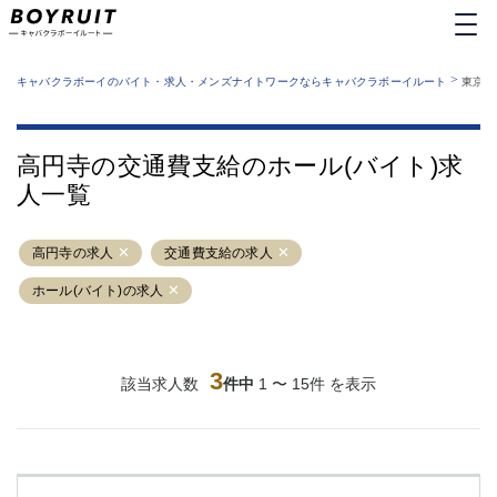
MENU
エリアから探す
関西版
>
業種から探す
キャバクラボーイのバイト・求人・メンズナイトワークならキャバクラボーイルート
東京都
職種から探す
東京都
特徴から探す
運営者情報
銀座
上野
キャバクラボーイルートとは？
高円寺の交通費支給のホール(バイト)求
サイトマップ
六本木
池袋
人一覧
新橋
歌舞伎町
吉祥寺
練馬
高円寺の求人
渋谷
交通費支給の求人
大和
錦糸町
秋葉原
ホール(バイト)の求人
八王子
恵比寿
神田
立川
千葉中央
門前仲町
3
該当求人数
件中
1 〜 15件 を表示
町田
五反田
横須賀中央
調布
蒲田
北千住
①六本木 ②西麻布
大山