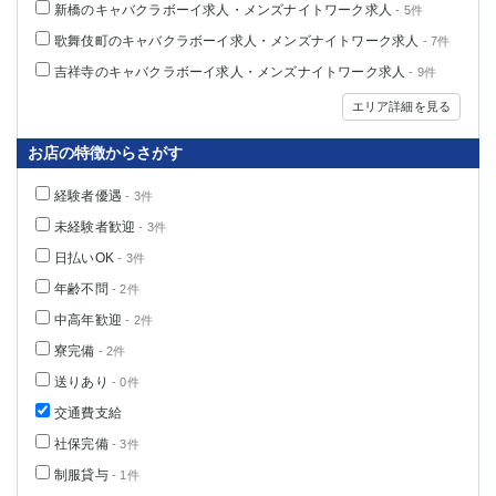
新橋のキャバクラボーイ求人・メンズナイトワーク求人
- 5件
歌舞伎町のキャバクラボーイ求人・メンズナイトワーク求人
- 7件
吉祥寺のキャバクラボーイ求人・メンズナイトワーク求人
- 9件
エリア詳細を見る
お店の特徴からさがす
経験者優遇
- 3件
未経験者歓迎
- 3件
日払いOK
- 3件
年齢不問
- 2件
中高年歓迎
- 2件
寮完備
- 2件
送りあり
- 0件
交通費支給
社保完備
- 3件
制服貸与
- 1件