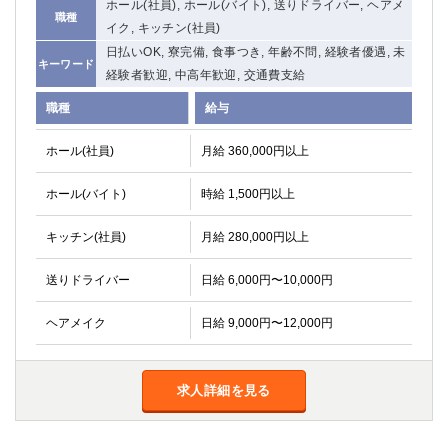
ホール(社員), ホール(バイト), 送りドライバー, ヘアメ
職種
関内・馬車道・日ノ出町
武蔵新城
イク, キッチン(社員)
元住吉
茅ヶ崎
日払いOK, 寮完備, 食事つき, 年齢不問, 経験者優遇, 未
キーワード
戸塚
たまプラーザ
経験者歓迎, 中高年歓迎, 交通費支給
大船
相模原
職種
給与
厚木
横須賀
桜木町
ホール(社員)
月給 360,000円以上
埼玉県
ホール(バイト)
時給 1,500円以上
大宮
南越谷
キッチン(社員)
月給 280,000円以上
志木
川越
草加
南浦和
送りドライバー
日給 6,000円〜10,000円
所沢
熊谷
ヘアメイク
日給 9,000円〜12,000円
獨協大学前＜草加松原＞
北浦和（西口）
春日部
川口
蕨
求人詳細を見る
千葉県