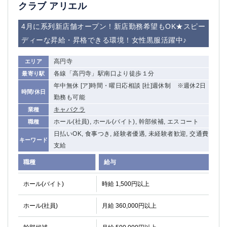
赤坂
高円寺
クラブ アリエル
赤羽
品川
4月に系列新店舗オープン！新店勤務希望もOK★スピー
蒲田東口
多摩センター
ディーな昇給・昇格できる環境！女性黒服活躍中♪
立川（南口）
新宿
浜松町
西葛西
高円寺
エリア
中野
葛西
各線「高円寺」駅南口より徒歩１分
最寄り駅
府中
中目黒
年中無休 [ア]時間・曜日応相談 [社]週休制 ※週休2日
ひばりヶ丘（北口）
学芸大学
時間/休日
勤務も可能
吉祥寺（南口／公園口）
小作・羽村・福生エリア
キャバクラ
業種
自由が丘
吉祥寺（北口／東口）
ホール(社員), ホール(バイト), 幹部候補, エスコート
職種
四谷
錦糸町南口
日払いOK, 食事つき, 経験者優遇, 未経験者歓迎, 交通費
キーワード
下北沢・経堂
金町（北口）
支給
成増駅徒歩3分の好立地！
①JR埼京線「赤羽駅」から徒歩2分 ②
職種
給与
三軒茶屋（南口）
①歌舞伎町 ②新宿 ③新宿三丁目 ④
①歌舞伎町 ②新宿 ③西部新宿 ③東新宿
①歌舞伎町 ②新宿
ホール(バイト)
時給 1,500円以上
①銀座 ②新橋
錦糸町(南口)
蒲田(西口)
清瀬（南口）
ホール(社員)
月給 360,000円以上
①東武練馬 ②成増・板橋 ③大山 ②池袋
池袋東口