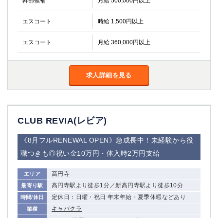
幹部候補
月給 500,000円以上
金町
大井町
大泉学園
下赤塚
エスコート
時給 1,500円以上
竹ノ塚
三鷹
亀戸
水道橋
エスコート
月給 360,000円以上
荻窪
浅草
新小岩
幡ヶ谷
求人詳細を見る
祖師ヶ谷大蔵
小岩
湯島
久米川
市川
西麻布
五井
CLUB REVIA(レビア)
神奈川県
《8月フルRENEWAL OPEN》急成長中！未経験から役
職つきも◎祝い金10万円・体入時2万円支給
関内
横浜
川崎
溝の口
高円寺
エリア
本厚木
新横浜
高円寺駅より徒歩1分／新高円寺駅より徒歩10分
最寄り駅
藤沢
平塚
定休日：日曜・祝日 年末年始・夏季休暇などあり
時間/休日
武蔵小杉
橋本
キャバクラ
業種
小田原
横浜・桜木町