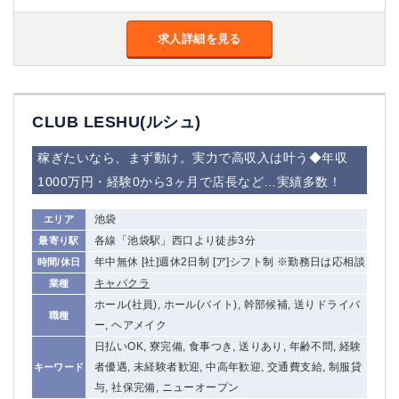
船橋
津田沼
成田
千葉
求人詳細を見る
西船橋
佐倉
柏（西口）
木更津
柏（東口）
下総中山
CLUB LESHU(ルシュ)
茂原
松戸
八千代台
本八幡
稼ぎたいなら、まず動け。実力で高収入は叶う◆年収
東金
浦安
1000万円・経験0から3ヶ月で店長など…実績多数！
栃木県
池袋
エリア
各線「池袋駅」西口より徒歩3分
最寄り駅
宇都宮
小山
年中無休 [社]週休2日制 [ア]シフト制 ※勤務日は応相談
時間/休日
東武宇都宮（宇都宮西口）
キャバクラ
業種
ホール(社員), ホール(バイト), 幹部候補, 送りドライバ
茨城県
職種
ー, ヘアメイク
土浦
ひたち野うしく
日払いOK, 寮完備, 食事つき, 送りあり, 年齢不問, 経験
者優遇, 未経験者歓迎, 中高年歓迎, 交通費支給, 制服貸
キーワード
群馬県
与, 社保完備, ニューオープン