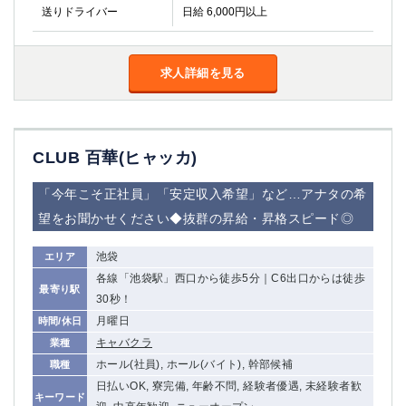
送りドライバー
日給 6,000円以上
求人詳細を見る
CLUB 百華(ヒャッカ)
「今年こそ正社員」「安定収入希望」など…アナタの希
望をお聞かせください◆抜群の昇給・昇格スピード◎
池袋
エリア
各線「池袋駅」西口から徒歩5分｜C6出口からは徒歩
最寄り駅
30秒！
月曜日
時間/休日
キャバクラ
業種
ホール(社員), ホール(バイト), 幹部候補
職種
日払いOK, 寮完備, 年齢不問, 経験者優遇, 未経験者歓
キーワード