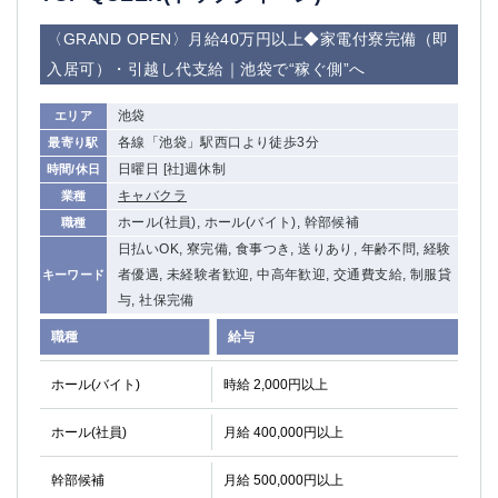
〈GRAND OPEN〉月給40万円以上◆家電付寮完備（即
入居可）・引越し代支給｜池袋で“稼ぐ側”へ
池袋
エリア
各線「池袋」駅西口より徒歩3分
最寄り駅
日曜日 [社]週休制
時間/休日
キャバクラ
業種
ホール(社員), ホール(バイト), 幹部候補
職種
日払いOK, 寮完備, 食事つき, 送りあり, 年齢不問, 経験
者優遇, 未経験者歓迎, 中高年歓迎, 交通費支給, 制服貸
キーワード
与, 社保完備
職種
給与
ホール(バイト)
時給 2,000円以上
ホール(社員)
月給 400,000円以上
幹部候補
月給 500,000円以上