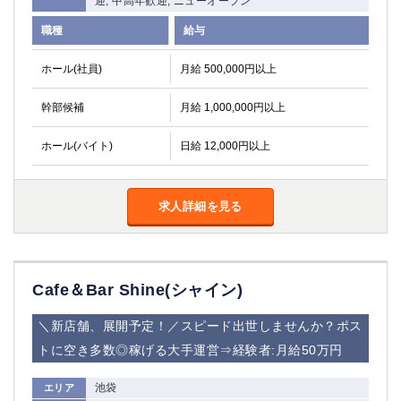
迎, 中高年歓迎, ニューオープン
職種
給与
ホール(社員)
月給 500,000円以上
幹部候補
月給 1,000,000円以上
ホール(バイト)
日給 12,000円以上
求人詳細を見る
Cafe＆Bar Shine(シャイン)
＼新店舗、展開予定！／スピード出世しませんか？ポス
トに空き多数◎稼げる大手運営⇒経験者:月給50万円
池袋
エリア