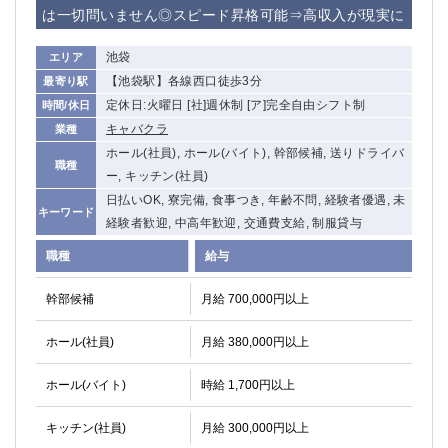
は一切問いません◎スピード昇格可能⇒高収入が現実に
池袋
エリア
【池袋駅】各線西口徒歩3分
最寄り駅
定休日:火曜日 [社]週休制 [ア]完全自由シフト制
時間/休日
キャバクラ
業種
ホール(社員), ホール(バイト), 幹部候補, 送りドライバ
職種
ー, キッチン(社員)
日払いOK, 寮完備, 食事つき, 年齢不問, 経験者優遇, 未
キーワード
経験者歓迎, 中高年歓迎, 交通費支給, 制服貸与
職種
給与
幹部候補
月給 700,000円以上
ホール(社員)
月給 380,000円以上
ホール(バイト)
時給 1,700円以上
キッチン(社員)
月給 300,000円以上