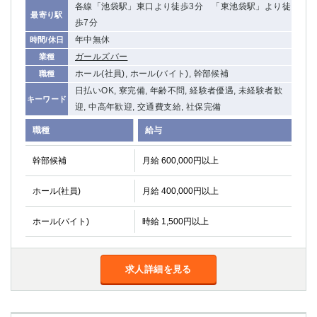
各線「池袋駅」東口より徒歩3分 「東池袋駅」より徒
最寄り駅
歩7分
年中無休
時間/休日
ガールズバー
業種
ホール(社員), ホール(バイト), 幹部候補
職種
日払いOK, 寮完備, 年齢不問, 経験者優遇, 未経験者歓
キーワード
迎, 中高年歓迎, 交通費支給, 社保完備
職種
給与
幹部候補
月給 600,000円以上
ホール(社員)
月給 400,000円以上
ホール(バイト)
時給 1,500円以上
求人詳細を見る