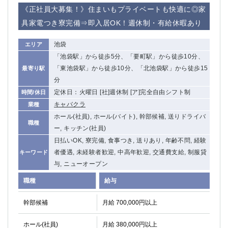
赤坂
高円寺
《正社員大募集！》住まいもプライベートも快適に◎家
赤羽
品川
具家電つき寮完備⇒即入居OK！週休制・有給休暇あり
蒲田東口
多摩センター
立川（南口）
新宿
池袋
エリア
浜松町
西葛西
「池袋駅」から徒歩5分、「要町駅」から徒歩10分、
中野
葛西
「東池袋駅」から徒歩10分、「北池袋駅」から徒歩15
最寄り駅
府中
中目黒
分
ひばりヶ丘（北口）
学芸大学
定休日：火曜日 [社]週休制 [ア]完全自由シフト制
時間/休日
吉祥寺（南口／公園口）
キャバクラ
小作・羽村・福生エリア
業種
ホール(社員), ホール(バイト), 幹部候補, 送りドライバ
自由が丘
吉祥寺（北口／東口）
職種
ー, キッチン(社員)
四谷
錦糸町南口
日払いOK, 寮完備, 食事つき, 送りあり, 年齢不問, 経験
下北沢・経堂
金町（北口）
者優遇, 未経験者歓迎, 中高年歓迎, 交通費支給, 制服貸
キーワード
成増駅徒歩3分の好立地！
①JR埼京線「赤羽駅」から徒歩2分 ②
与, ニューオープン
三軒茶屋（南口）
①歌舞伎町 ②新宿 ③新宿三丁目 ④
職種
①歌舞伎町 ②新宿 ③西部新宿 ③東新宿
①歌舞伎町 ②新宿
給与
①銀座 ②新橋
錦糸町(南口)
幹部候補
月給 700,000円以上
蒲田(西口)
清瀬（南口）
①東武練馬 ②成増・板橋 ③大山 ②池袋
池袋東口
ホール(社員)
月給 380,000円以上