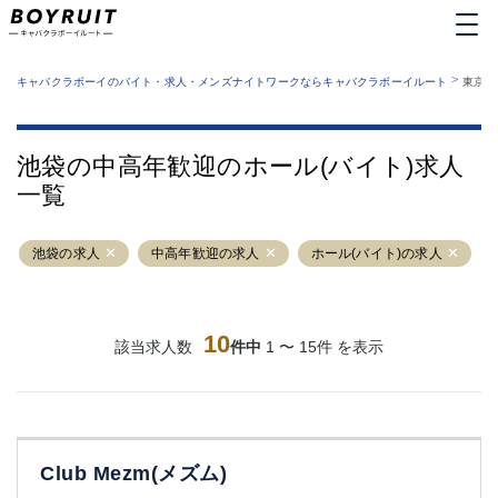
MENU
エリアから探す
関西版
>
業種から探す
キャバクラボーイのバイト・求人・メンズナイトワークならキャバクラボーイルート
東京都
職種から探す
東京都
特徴から探す
運営者情報
銀座
上野
キャバクラボーイルートとは？
池袋の中高年歓迎のホール(バイト)求人
サイトマップ
六本木
池袋
一覧
新橋
歌舞伎町
吉祥寺
練馬
池袋の求人
渋谷
中高年歓迎の求人
大和
ホール(バイト)の求人
錦糸町
秋葉原
八王子
恵比寿
神田
立川
10
該当求人数
件中
1 〜 15件 を表示
千葉中央
門前仲町
町田
五反田
横須賀中央
調布
蒲田
北千住
Club Mezm(メズム)
①六本木 ②西麻布
大山