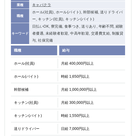
キャバクラ
業種
関内・馬車道・日ノ出町
武蔵新城
ホール(社員), ホール(バイト), 幹部候補, 送りドライバ
元住吉
茅ヶ崎
職種
ー, キッチン(社員), キッチン(バイト)
戸塚
たまプラーザ
日払いOK, 寮完備, 食事つき, 送りあり, 年齢不問, 経験
大船
相模原
者優遇, 未経験者歓迎, 中高年歓迎, 交通費支給, 制服貸
キーワード
厚木
横須賀
与, 社保完備
桜木町
職種
給与
埼玉県
ホール(社員)
月給 400,000円以上
大宮
南越谷
ホール(バイト)
志木
時給 1,650円以上
川越
草加
南浦和
幹部候補
月給 1,000,000円以上
所沢
熊谷
獨協大学前＜草加松原＞
北浦和（西口）
キッチン(社員)
月給 300,000円以上
春日部
川口
蕨
キッチン(バイト)
時給 1,550円以上
送りドライバー
千葉県
日給 7,000円以上