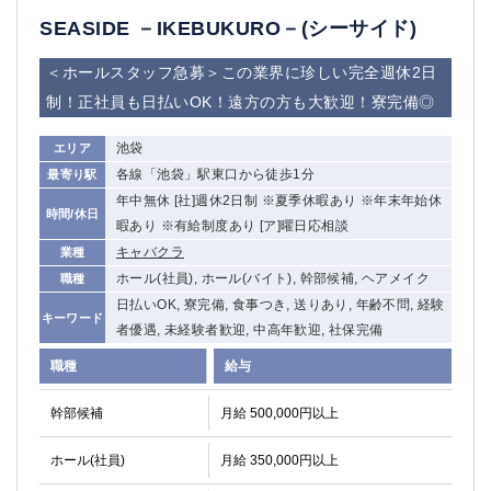
SEASIDE －IKEBUKURO－(シーサイド)
＜ホールスタッフ急募＞この業界に珍しい完全週休2日
制！正社員も日払いOK！遠方の方も大歓迎！寮完備◎
池袋
エリア
各線「池袋」駅東口から徒歩1分
最寄り駅
年中無休 [社]週休2日制 ※夏季休暇あり ※年末年始休
時間/休日
暇あり ※有給制度あり [ア]曜日応相談
キャバクラ
業種
ホール(社員), ホール(バイト), 幹部候補, ヘアメイク
職種
日払いOK, 寮完備, 食事つき, 送りあり, 年齢不問, 経験
キーワード
者優遇, 未経験者歓迎, 中高年歓迎, 社保完備
職種
給与
幹部候補
月給 500,000円以上
ホール(社員)
月給 350,000円以上