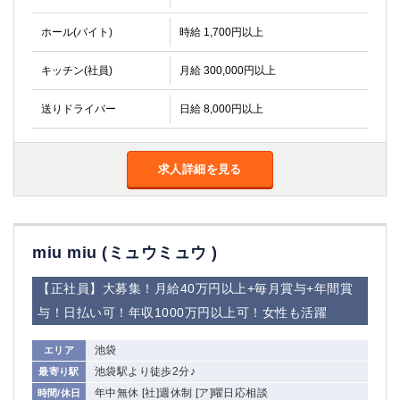
金町
大井町
大泉学園
下赤塚
ホール(バイト)
時給 1,700円以上
竹ノ塚
三鷹
キッチン(社員)
月給 300,000円以上
亀戸
水道橋
荻窪
浅草
送りドライバー
日給 8,000円以上
新小岩
幡ヶ谷
祖師ヶ谷大蔵
小岩
湯島
久米川
求人詳細を見る
市川
西麻布
五井
神奈川県
miu miu (ミュウミュウ )
関内
横浜
【正社員】大募集！月給40万円以上+毎月賞与+年間賞
川崎
溝の口
与！日払い可！年収1000万円以上可！女性も活躍
本厚木
新横浜
藤沢
平塚
池袋
エリア
武蔵小杉
池袋駅より徒歩2分♪
橋本
最寄り駅
年中無休 [社]週休制 [ア]曜日応相談
時間/休日
小田原
横浜・桜木町