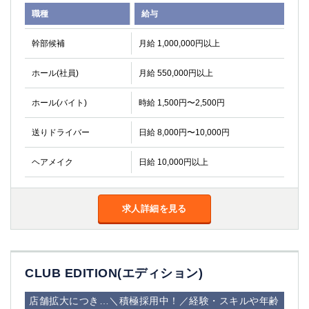
高崎
館林
職種
給与
幹部候補
月給 1,000,000円以上
0
選択した内容で設定
該当求人
件
ホール(社員)
月給 550,000円以上
ホール(バイト)
時給 1,500円〜2,500円
送りドライバー
日給 8,000円〜10,000円
ヘアメイク
日給 10,000円以上
求人詳細を見る
CLUB EDITION(エディション)
店舗拡大につき…＼積極採用中！／経験・スキルや年齢