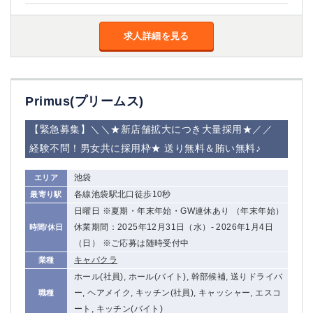
求人詳細を見る
Primus(プリームス)
【緊急募集】＼＼★新店舗拡大につき大量採用★／／
経験不問！男女共に採用枠★ 送り無料＆賄い無料♪
池袋
エリア
各線池袋駅北口徒歩10秒
最寄り駅
日曜日 ※夏期・年末年始・GW連休あり （年末年始）
休業期間：2025年12月31日（水）‐ 2026年1月4日
時間/休日
（日） ※ご応募は随時受付中
キャバクラ
業種
ホール(社員), ホール(バイト), 幹部候補, 送りドライバ
ー, ヘアメイク, キッチン(社員), キャッシャー, エスコ
職種
ート, キッチン(バイト)