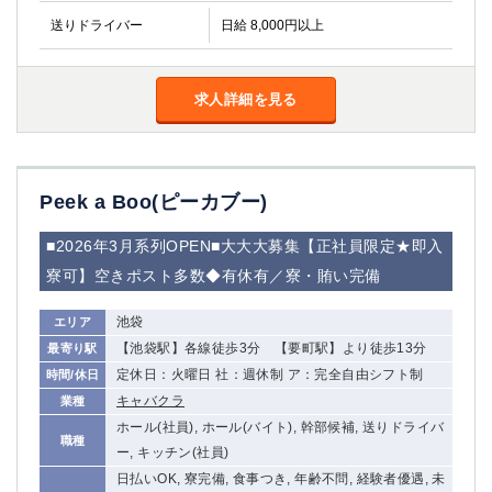
送りドライバー
日給 8,000円以上
求人詳細を見る
Peek a Boo(ピーカブー)
■2026年3月系列OPEN■大大大募集【正社員限定★即入
寮可】空きポスト多数◆有休有／寮・賄い完備
池袋
エリア
【池袋駅】各線徒歩3分 【要町駅】より徒歩13分
最寄り駅
定休日：火曜日 社：週休制 ア：完全自由シフト制
時間/休日
キャバクラ
業種
ホール(社員), ホール(バイト), 幹部候補, 送りドライバ
職種
ー, キッチン(社員)
日払いOK, 寮完備, 食事つき, 年齢不問, 経験者優遇, 未