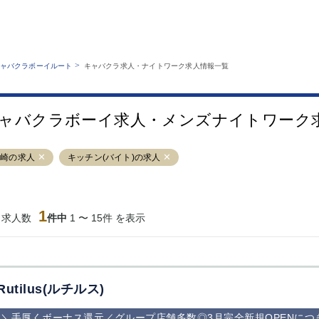
MENU
エリアから探す
関西版
業種から探す
銀座
上野
六本木
池袋
>
ャバクラボーイルート
キャバクラ求人・ナイトワーク求人情報一覧
職種から探す
特徴から探す
歌舞伎町
吉祥寺
練馬
渋谷
運営者情報
キャバクラボーイルートとは？
錦糸町
秋葉原
八王子
恵比寿
サイトマップ
ャバクラボーイ求人・メンズナイトワーク
立川
千葉中央
門前仲町
町田
横須賀中央
調布
蒲田
北千住
川崎の求人
キッチン(バイト)の求人
大山
赤坂
高円寺
赤羽
蒲田東口
多摩センター
立川（南口）
新宿
西葛西
中野
葛西
府中
1
当求人数
件中
1 〜 15件 を表示
ひばりヶ丘（北
学芸大学
吉祥寺（南口／
小作・羽村・
口）
公園口）
生エリア
吉祥寺（北口／
四谷
錦糸町南口
下北沢・経堂
東口）
成増駅徒歩3分
①JR埼京線
三軒茶屋（南
①歌舞伎町 
の好立地！
「赤羽駅」から
口）
新宿 ③新宿
Rutilus(ルチルス)
徒歩2分 ②東
丁目 ④西武
京メトロ南北線
宿
＼手厚くボーナス還元／グループ店舗多数◎3月完全新規OPENにつ
「赤羽岩淵駅」