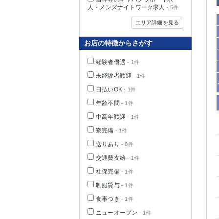
人・メンズナイトワーク求人
- 5件
エリア詳細を見る
お店の特徴からさがす
経験者優遇
- 1件
未経験者歓迎
- 1件
日払いOK
- 1件
年齢不問
- 1件
中高年歓迎
- 1件
神奈川県
寮完備
- 1件
送りあり
- 0件
交通費支給
- 1件
社保完備
- 1件
制服貸与
- 1件
食事つき
- 1件
埼玉県
ニューオープン
- 1件