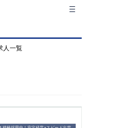
新橋
大和
神田
求人一覧
五反田
①六本木 ②西
麻布
品川
浜松町
中目黒
福
自由が丘
金町（北口）
②
①歌舞伎町 ②
三
新宿 ③西部新
新
宿 ③東新宿
き積極採用中！安定経営×スピード出世