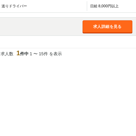
加松原＞
送りドライバー
日給 8,000円以上
春日部
川口
蕨
船橋
津田沼
成田
千葉
求人詳細を見る
佐倉
柏（西口）
木更津
柏（東口）
茂原
松戸
八千代台
本八幡
浦安
1
当求人数
件中
1 〜 15件 を表示
宇都宮
小山
東武宇都宮（宇
都宮西口）
土浦
ひたち野うしく
高崎
館林
0
選択した内容で設定
該当求人
件