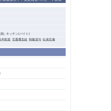
清瀬（南口）
大泉学園
水道橋
員), キッチン(バイト)
祖師ヶ谷大蔵
高年歓迎
交通費支給
制服貸与
社保完備
西麻布
本厚木
橋本
円
元住吉
相模原
草加
草
北浦和（西口）