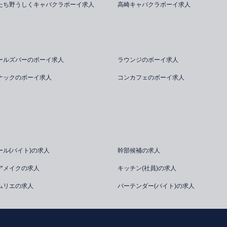
たち野うしくキャバクラボーイ求人
高崎キャバクラボーイ求人
ールズバーのボーイ求人
ラウンジのボーイ求人
ナックのボーイ求人
コンカフェのボーイ求人
ール(バイト)の求人
幹部候補の求人
アメイクの求人
キッチン(社員)の求人
ムリエの求人
バーテンダー(バイト)の求人