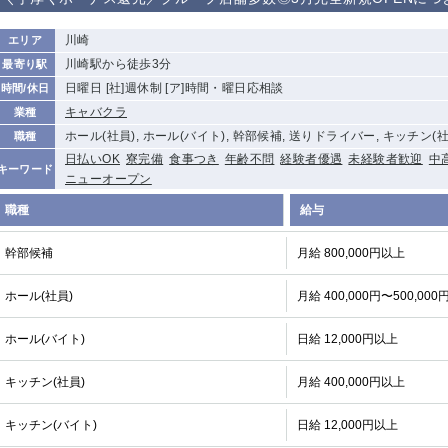
から徒歩10分
①歌舞伎町 ②
①銀座 ②新橋
錦糸町(南口)
蒲田(西口)
川崎
エリア
新宿
川崎駅から徒歩3分
最寄り駅
①東武練馬 ②
池袋東口
金町
大井町
日曜日 [社]週休制 [ア]時間・曜日応相談
時間/休日
成増・板橋 ③
大山 ②池袋
キャバクラ
業種
下赤塚
竹ノ塚
三鷹
亀戸
ホール(社員), ホール(バイト), 幹部候補, 送りドライバー, キッチン(社
職種
荻窪
浅草
新小岩
幡ヶ谷
日払いOK
寮完備
食事つき
年齢不問
経験者優遇
未経験者歓迎
中
キーワード
ニューオープン
小岩
湯島
久米川
市川
五井
職種
給与
幹部候補
月給 800,000円以上
関内
横浜
川崎
溝の口
新横浜
藤沢
平塚
武蔵小杉
ホール(社員)
月給 400,000円〜500,000
小田原
横浜・桜木町
関内・馬車道・
武蔵新城
日ノ出町
ホール(バイト)
日給 12,000円以上
茅ヶ崎
戸塚
たまプラーザ
大船
厚木
横須賀
桜木町
キッチン(社員)
月給 400,000円以上
大宮
南越谷
志木
川越
キッチン(バイト)
日給 12,000円以上
南浦和
所沢
熊谷
獨協大学前＜