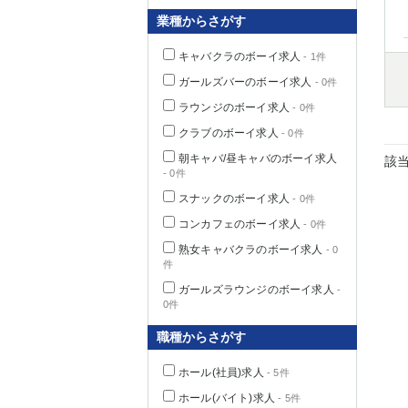
業種からさがす
キャバクラのボーイ求人
- 1件
千葉県
ガールズバーのボーイ求人
- 0件
ラウンジのボーイ求人
- 0件
クラブのボーイ求人
- 0件
朝キャバ/昼キャバのボーイ求人
該
- 0件
栃木県
スナックのボーイ求人
- 0件
コンカフェのボーイ求人
- 0件
茨城県
熟女キャバクラのボーイ求人
- 0
件
群馬県
ガールズラウンジのボーイ求人
-
0件
職種からさがす
ホール(社員)求人
- 5件
ホール(バイト)求人
- 5件