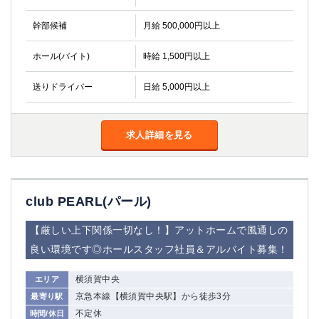
関内・馬車道・日ノ出町
武蔵新城
幹部候補
月給 500,000円以上
元住吉
茅ヶ崎
戸塚
たまプラーザ
ホール(バイト)
時給 1,500円以上
大船
相模原
厚木
横須賀
送りドライバー
日給 5,000円以上
桜木町
求人詳細を見る
埼玉県
大宮
南越谷
志木
川越
草加
南浦和
club PEARL(パール)
所沢
熊谷
【厳しい上下関係一切なし！】アットホームで風通しの
獨協大学前＜草加松原＞
北浦和（西口）
良い環境です◎ホールスタッフ社員＆アルバイト募集！
春日部
川口
蕨
横須賀中央
エリア
京急本線【横須賀中央駅】から徒歩3分
最寄り駅
千葉県
不定休
時間/休日