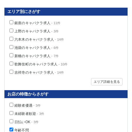
高崎
館林
エリア別にさがす
銀座のキャバクラ求人
- 11件
0
選択した内容で設定
該当求人
件
上野のキャバクラ求人
- 3件
六本木のキャバクラ求人
- 14件
池袋のキャバクラ求人
- 6件
新橋のキャバクラ求人
- 7件
歌舞伎町のキャバクラ求人
- 10件
吉祥寺のキャバクラ求人
- 14件
エリア詳細を見る
お店の特徴からさがす
経験者優遇
- 3件
未経験者歓迎
- 3件
日払いOK
- 3件
年齢不問