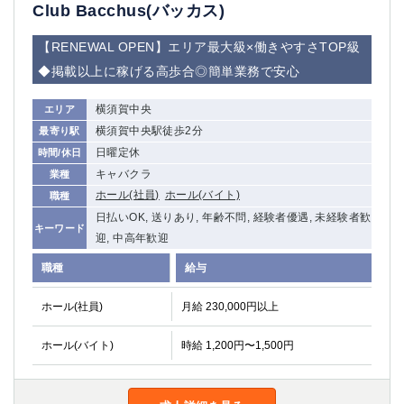
赤坂
高円寺
Club Bacchus(バッカス)
赤羽
品川
【RENEWAL OPEN】エリア最大級×働きやすさTOP級
蒲田東口
多摩センター
◆掲載以上に稼げる高歩合◎簡単業務で安心
立川（南口）
新宿
浜松町
西葛西
横須賀中央
エリア
中野
葛西
横須賀中央駅徒歩2分
最寄り駅
府中
中目黒
日曜定休
時間/休日
ひばりヶ丘（北口）
学芸大学
キャバクラ
業種
吉祥寺（南口／公園口）
小作・羽村・福生エリア
ホール(社員)
ホール(バイト)
職種
自由が丘
吉祥寺（北口／東口）
日払いOK, 送りあり, 年齢不問, 経験者優遇, 未経験者歓
キーワード
四谷
錦糸町南口
迎, 中高年歓迎
下北沢・経堂
金町（北口）
職種
給与
成増駅徒歩3分の好立地！
①JR埼京線「赤羽駅」から徒歩2分 ②
三軒茶屋（南口）
①歌舞伎町 ②新宿 ③新宿三丁目 ④
ホール(社員)
月給 230,000円以上
①歌舞伎町 ②新宿 ③西部新宿 ③東新宿
①歌舞伎町 ②新宿
①銀座 ②新橋
錦糸町(南口)
ホール(バイト)
時給 1,200円〜1,500円
蒲田(西口)
清瀬（南口）
①東武練馬 ②成増・板橋 ③大山 ②池袋
池袋東口