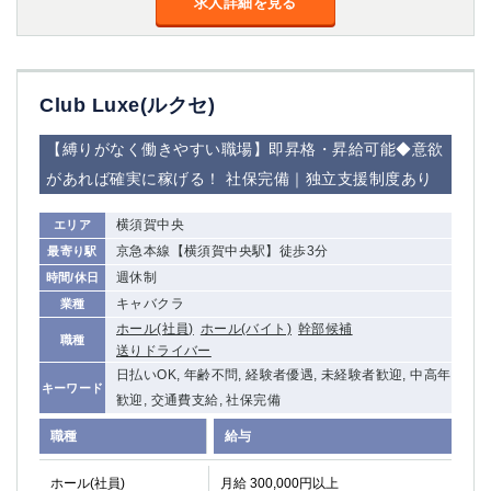
求人詳細を見る
金町
大井町
大泉学園
下赤塚
竹ノ塚
三鷹
亀戸
水道橋
Club Luxe(ルクセ)
荻窪
浅草
新小岩
幡ヶ谷
【縛りがなく働きやすい職場】即昇格・昇給可能◆意欲
祖師ヶ谷大蔵
小岩
があれば確実に稼げる！ 社保完備｜独立支援制度あり
湯島
久米川
横須賀中央
エリア
市川
西麻布
京急本線【横須賀中央駅】徒歩3分
最寄り駅
五井
週休制
時間/休日
キャバクラ
業種
神奈川県
ホール(社員)
ホール(バイト)
幹部候補
職種
関内
横浜
送りドライバー
川崎
溝の口
日払いOK, 年齢不問, 経験者優遇, 未経験者歓迎, 中高年
キーワード
歓迎, 交通費支給, 社保完備
本厚木
新横浜
藤沢
平塚
職種
給与
武蔵小杉
橋本
ホール(社員)
小田原
月給 300,000円以上
横浜・桜木町