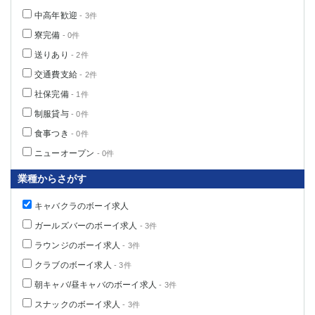
中高年歓迎
- 3件
寮完備
- 0件
送りあり
- 2件
交通費支給
- 2件
社保完備
- 1件
制服貸与
- 0件
食事つき
- 0件
ニューオープン
- 0件
業種からさがす
キャバクラのボーイ求人
ガールズバーのボーイ求人
- 3件
ラウンジのボーイ求人
- 3件
クラブのボーイ求人
- 3件
朝キャバ/昼キャバのボーイ求人
- 3件
スナックのボーイ求人
- 3件