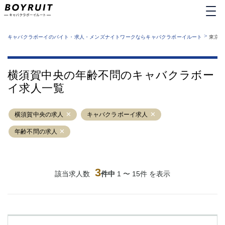
MENU
エリアから探す
関西版
>
業種から探す
キャバクラボーイのバイト・求人・メンズナイトワークならキャバクラボーイルート
東京都
職種から探す
東京都
特徴から探す
運営者情報
銀座
上野
キャバクラボーイルートとは？
横須賀中央の年齢不問のキャバクラボー
サイトマップ
六本木
池袋
イ求人一覧
新橋
歌舞伎町
吉祥寺
練馬
横須賀中央の求人
渋谷
キャバクラボーイ求人
大和
錦糸町
秋葉原
年齢不問の求人
八王子
恵比寿
神田
立川
千葉中央
門前仲町
3
該当求人数
件中
1 〜 15件 を表示
町田
五反田
横須賀中央
調布
蒲田
北千住
①六本木 ②西麻布
大山