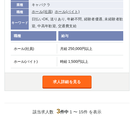
船橋
津田沼
キャバクラ
業種
成田
千葉
ホール(社員)
ホール(バイト)
職種
西船橋
佐倉
日払いOK, 送りあり, 年齢不問, 経験者優遇, 未経験者歓
キーワード
迎, 中高年歓迎, 交通費支給
柏（西口）
木更津
柏（東口）
下総中山
職種
給与
茂原
松戸
ホール(社員)
八千代台
月給 250,000円以上
本八幡
東金
浦安
ホール(バイト)
時給 1,500円以上
栃木県
宇都宮
小山
求人詳細を見る
東武宇都宮（宇都宮西口）
茨城県
3
該当求人数
件中
1 〜 15件 を表示
土浦
ひたち野うしく
群馬県