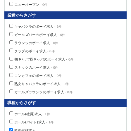
船橋
津田沼
ニューオープン
- 0件
成田
千葉
業種からさがす
西船橋
佐倉
柏（西口）
木更津
キャバクラのボーイ求人
- 1件
柏（東口）
下総中山
ガールズバーのボーイ求人
- 0件
茂原
松戸
ラウンジのボーイ求人
- 0件
八千代台
本八幡
クラブのボーイ求人
- 0件
東金
浦安
朝キャバ/昼キャバのボーイ求人
- 0件
スナックのボーイ求人
- 0件
栃木県
コンカフェのボーイ求人
- 0件
宇都宮
小山
熟女キャバクラのボーイ求人
- 0件
東武宇都宮（宇都宮西口）
ガールズラウンジのボーイ求人
- 0件
茨城県
職種からさがす
土浦
ひたち野うしく
ホール(社員)求人
- 1件
ホール(バイト)求人
- 1件
群馬県
幹部候補求人