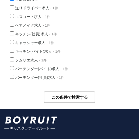
高崎
館林
送りドライバー求人
- 1件
エスコート求人
- 1件
ヘアメイク求人
- 1件
0
選択した内容で設定
該当求人
件
キッチン(社員)求人
- 1件
キャッシャー求人
- 1件
キッチン(バイト)求人
- 1件
ソムリエ求人
- 1件
バーテンダー(バイト)求人
- 1件
バーテンダー(社員)求人
- 1件
この条件で検索する