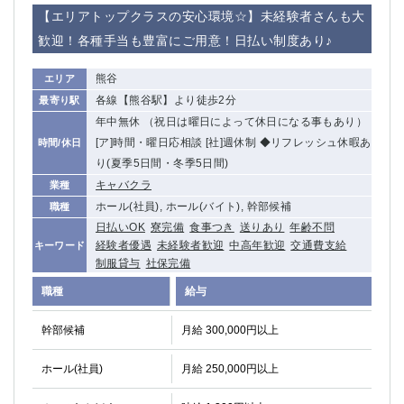
赤坂
高円寺
【エリアトップクラスの安心環境☆】未経験者さんも大
赤羽
品川
歓迎！各種手当も豊富にご用意！日払い制度あり♪
蒲田東口
多摩センター
立川（南口）
新宿
熊谷
エリア
浜松町
西葛西
各線【熊谷駅】より徒歩2分
最寄り駅
中野
葛西
年中無休 （祝日は曜日によって休日になる事もあり）
府中
中目黒
[ア]時間・曜日応相談 [社]週休制 ◆リフレッシュ休暇あ
時間/休日
ひばりヶ丘（北口）
学芸大学
り(夏季5日間・冬季5日間)
吉祥寺（南口／公園口）
キャバクラ
小作・羽村・福生エリア
業種
ホール(社員), ホール(バイト), 幹部候補
職種
自由が丘
吉祥寺（北口／東口）
日払いOK
寮完備
食事つき
送りあり
年齢不問
四谷
錦糸町南口
経験者優遇
未経験者歓迎
中高年歓迎
交通費支給
キーワード
下北沢・経堂
金町（北口）
制服貸与
社保完備
成増駅徒歩3分の好立地！
①JR埼京線「赤羽駅」から徒歩2分 ②
職種
給与
三軒茶屋（南口）
①歌舞伎町 ②新宿 ③新宿三丁目 ④
①歌舞伎町 ②新宿 ③西部新宿 ③東新宿
①歌舞伎町 ②新宿
幹部候補
月給 300,000円以上
①銀座 ②新橋
錦糸町(南口)
蒲田(西口)
清瀬（南口）
ホール(社員)
月給 250,000円以上
①東武練馬 ②成増・板橋 ③大山 ②池袋
池袋東口