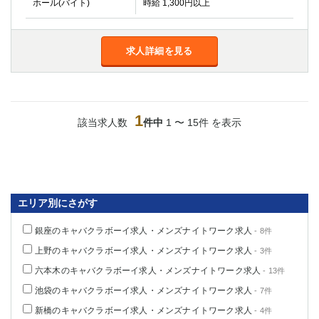
ホール(バイト)
時給 1,300円以上
金町
大井町
大泉学園
下赤塚
竹ノ塚
三鷹
求人詳細を見る
亀戸
水道橋
荻窪
浅草
新小岩
幡ヶ谷
祖師ヶ谷大蔵
小岩
1
該当求人数
件中
1 〜 15件 を表示
湯島
久米川
市川
西麻布
五井
神奈川県
エリア別にさがす
関内
横浜
銀座のキャバクラボーイ求人・メンズナイトワーク求人
- 8件
川崎
溝の口
上野のキャバクラボーイ求人・メンズナイトワーク求人
- 3件
本厚木
新横浜
六本木のキャバクラボーイ求人・メンズナイトワーク求人
- 13件
藤沢
平塚
池袋のキャバクラボーイ求人・メンズナイトワーク求人
- 7件
武蔵小杉
橋本
新橋のキャバクラボーイ求人・メンズナイトワーク求人
- 4件
小田原
横浜・桜木町