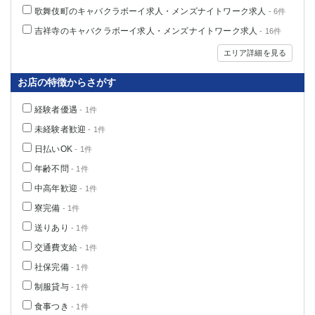
歌舞伎町のキャバクラボーイ求人・メンズナイトワーク求人
- 6件
関内・馬車道・日ノ出町
武蔵新城
元住吉
茅ヶ崎
吉祥寺のキャバクラボーイ求人・メンズナイトワーク求人
- 16件
戸塚
たまプラーザ
エリア詳細を見る
大船
相模原
お店の特徴からさがす
厚木
横須賀
桜木町
経験者優遇
- 1件
未経験者歓迎
- 1件
埼玉県
日払いOK
- 1件
大宮
南越谷
年齢不問
- 1件
志木
川越
中高年歓迎
- 1件
草加
南浦和
寮完備
- 1件
所沢
熊谷
送りあり
- 1件
獨協大学前＜草加松原＞
北浦和（西口）
交通費支給
春日部
川口
- 1件
蕨
社保完備
- 1件
制服貸与
- 1件
千葉県
食事つき
- 1件