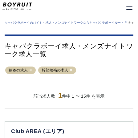
MENU
エリアから探す
関西版
>
業種から探す
キャバクラボーイのバイト・求人・メンズナイトワークならキャバクラボーイルート
キャバ
職種から探す
東京都
特徴から探す
運営者情報
銀座
上野
キャバクラボーイルートとは？
キャバクラボーイ求人・メンズナイトワ
サイトマップ
六本木
池袋
ーク求人一覧
新橋
歌舞伎町
吉祥寺
練馬
熊谷の求人
渋谷
幹部候補の求人
大和
錦糸町
秋葉原
八王子
恵比寿
神田
立川
1
該当求人数
件中
1 〜 15件 を表示
千葉中央
門前仲町
町田
五反田
横須賀中央
調布
蒲田
北千住
Club AREA (エリア)
①六本木 ②西麻布
大山