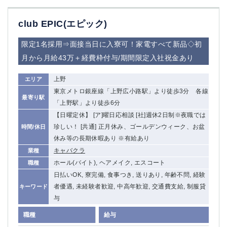
関内・馬車道・日ノ出町
武蔵新城
元住吉
茅ヶ崎
club EPIC(エピック)
戸塚
たまプラーザ
限定1名採用⇒面接当日に入寮可！家電すべて新品◇初
大船
相模原
月から月給43万＋経費枠付与/期間限定入社祝金あり
厚木
横須賀
桜木町
上野
エリア
東京メトロ銀座線「上野広小路駅」より徒歩3分 各線
埼玉県
最寄り駅
「上野駅」より徒歩6分
大宮
【日曜定休】 [ア]曜日応相談 [社]週休2日制※夜職では
南越谷
珍しい！ [共通] 正月休み、ゴールデンウィーク、お盆
時間/休日
志木
川越
休み等の長期休暇あり ※有給あり
草加
南浦和
キャバクラ
業種
所沢
熊谷
ホール(バイト), ヘアメイク, エスコート
職種
獨協大学前＜草加松原＞
北浦和（西口）
日払いOK, 寮完備, 食事つき, 送りあり, 年齢不問, 経験
春日部
川口
者優遇, 未経験者歓迎, 中高年歓迎, 交通費支給, 制服貸
キーワード
蕨
与
職種
千葉県
給与