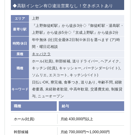
赤坂
高円寺
◆高額インセン有◎違法営業なし！空きポストあり
赤羽
品川
蒲田東口
多摩センター
上野
エリア
立川（南口）
新宿
『上野御徒町駅』から徒歩3分◇『御徒町駅・湯島駅・
最寄り駅
浜松町
西葛西
上野駅』から徒歩5分◇『京成上野駅』から徒歩2分
中野
葛西
年中無休 (社)完全週休2日制※休日を選べます (ア)時
時間/休日
府中
間・曜日応相談
中目黒
キャバクラ
業種
ひばりヶ丘（北口）
学芸大学
ホール(社員), 幹部候補, 送りドライバー, ヘアメイク,
吉祥寺（南口／公園口）
小作・羽村・福生エリア
キッチン(社員), キャッシャー, バーテンダー(バイト),
職種
自由が丘
吉祥寺（北口／東口）
ソムリエ, エスコート, キッチン(バイト)
四谷
錦糸町南口
日払いOK, 寮完備, 食事つき, 送りあり, 年齢不問, 経験
下北沢・経堂
金町（北口）
者優遇, 未経験者歓迎, 中高年歓迎, 交通費支給, 制服貸
キーワード
成増駅徒歩3分の好立地！
①JR埼京線「赤羽駅」から徒歩2分 ②
与, ニューオープン
三軒茶屋（南口）
①歌舞伎町 ②新宿 ③新宿三丁目 ④
職種
給与
①歌舞伎町 ②新宿 ③西部新宿 ③東新宿
①歌舞伎町 ②新宿
①銀座 ②新橋
錦糸町(南口)
ホール(社員)
月給 430,000円以上
蒲田(西口)
清瀬（南口）
①東武練馬 ②成増・板橋 ③大山 ②池袋
池袋東口
幹部候補
月給 700,000円〜1,000,000円