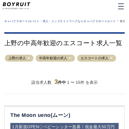
MENU
エリアから探す
関西版
>
業種から探す
キャバクラボーイのバイト・求人・メンズナイトワークならキャバクラボーイルート
東京都
職種から探す
東京都
特徴から探す
運営者情報
銀座
上野
キャバクラボーイルートとは？
上野の中高年歓迎のエスコート求人一覧
サイトマップ
六本木
池袋
新橋
歌舞伎町
上野の求人
中高年歓迎の求人
エスコートの求人
吉祥寺
練馬
渋谷
大和
錦糸町
秋葉原
八王子
3
恵比寿
該当求人数
件中
1 〜 15件 を表示
神田
立川
千葉中央
門前仲町
町田
五反田
横須賀中央
調布
The Moon ueno(ムーン)
蒲田
北千住
①六本木 ②西麻布
大山
1月新規OPEN◇ベビーシッター急募！祝金最大50万円