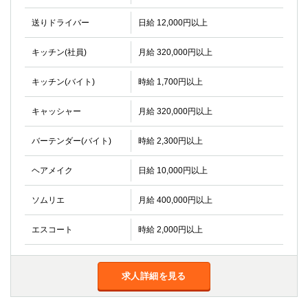
金町
大井町
大泉学園
下赤塚
送りドライバー
日給 12,000円以上
竹ノ塚
三鷹
キッチン(社員)
月給 320,000円以上
亀戸
水道橋
荻窪
浅草
キッチン(バイト)
時給 1,700円以上
新小岩
幡ヶ谷
祖師ヶ谷大蔵
小岩
キャッシャー
月給 320,000円以上
湯島
久米川
バーテンダー(バイト)
時給 2,300円以上
市川
西麻布
五井
ヘアメイク
日給 10,000円以上
神奈川県
ソムリエ
月給 400,000円以上
関内
横浜
エスコート
時給 2,000円以上
川崎
溝の口
本厚木
新横浜
藤沢
平塚
求人詳細を見る
武蔵小杉
橋本
小田原
横浜・桜木町