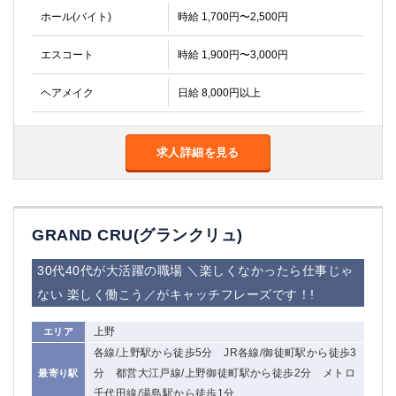
船橋
津田沼
ホール(バイト)
時給 1,700円〜2,500円
成田
千葉
エスコート
時給 1,900円〜3,000円
西船橋
佐倉
柏（西口）
木更津
ヘアメイク
日給 8,000円以上
柏（東口）
下総中山
茂原
松戸
八千代台
本八幡
求人詳細を見る
東金
浦安
栃木県
GRAND CRU(グランクリュ)
宇都宮
小山
東武宇都宮（宇都宮西口）
30代40代が大活躍の職場 ＼楽しくなかったら仕事じゃ
ない 楽しく働こう／がキャッチフレーズです！!
茨城県
上野
エリア
土浦
ひたち野うしく
各線/上野駅から徒歩5分 JR各線/御徒町駅から徒歩3
分 都営大江戸線/上野御徒町駅から徒歩2分 メトロ
最寄り駅
群馬県
千代田線/湯島駅から徒歩1分