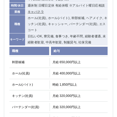
高崎
館林
週休制 日曜日定休 有給休暇 ※アルバイト曜日応相談
時間/休日
キャバクラ
業種
ホール(社員), ホール(バイト), 幹部候補, ヘアメイク, キ
0
選択した内容で設定
ッチン(社員), キャッシャー, バーテンダー(社員), エス
該当求人
職種
件
コート
日払いOK, 寮完備, 食事つき, 年齢不問, 経験者優遇, 未
キーワード
経験者歓迎, 中高年歓迎, 制服貸与, 社保完備
職種
給与
幹部候補
月給 650,000円以上
ホール(社員)
月給 400,000円以上
ホール(バイト)
時給 1,850円以上
キッチン(社員)
月給 320,000円以上
バーテンダー(社員)
月給 320,000円以上