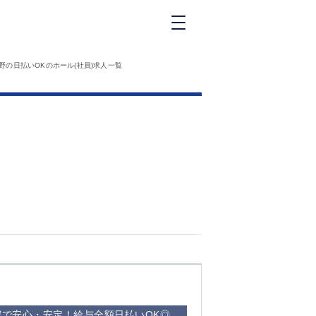
新橋
野の日払いOKのホール(社員)求人一覧
大和
神田
五反田
①六本木 ②西
麻布
品川
浜松町
中目黒
福
自由が丘
金町（北口）
②
①歌舞伎町 ②
三
新宿 ③西部新
新
宿 ③東新宿
で安心・安定！給与全額日払いOK◎