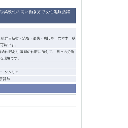
備◎柔軟性の高い働き方で女性黒服活躍
ス抜群☆新宿・渋谷・池袋・恵比寿・六本木・秋
も可能です。
・有給休暇あり 毎週の休暇に加えて、 日々の労働
きる環境です。
ー, ソムリエ
制服貸与