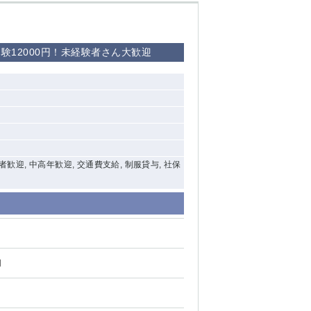
験12000円！未経験者さん大歓迎
西船橋
下総中山
東金
験者歓迎, 中高年歓迎, 交通費支給, 制服貸与, 社保
円