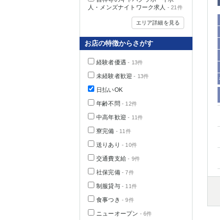
人・メンズナイトワーク求人
- 21件
エリア詳細を見る
お店の特徴からさがす
経験者優遇
- 13件
未経験者歓迎
- 13件
日払いOK
年齢不問
- 12件
中高年歓迎
- 11件
神奈川県
寮完備
- 11件
送りあり
- 10件
交通費支給
- 9件
社保完備
- 7件
制服貸与
- 11件
食事つき
- 9件
埼玉県
ニューオープン
- 6件