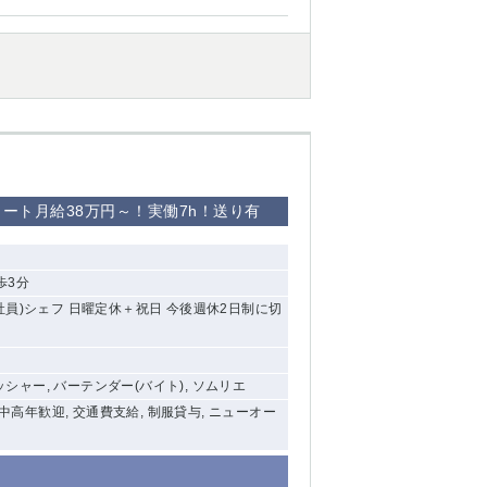
ート月給38万円～！実働7h！送り有
歩3分
(社員)シェフ 日曜定休＋祝日 今後週休2日制に切
ャッシャー, バーテンダー(バイト), ソムリエ
 中高年歓迎, 交通費支給, 制服貸与, ニューオー