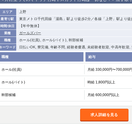
から徒歩10分
①歌舞伎町 ②
①銀座 ②新橋
錦糸町(南口)
蒲田(西口)
上野
エリア
新宿
東京メトロ千代田線「湯島」駅より徒歩2分／各線「上野」駅より徒
最寄り駅
①東武練馬 ②
池袋東口
金町
大井町
【年中無休】
時間/休日
成増・板橋 ③
大山 ②池袋
ガールズバー
業種
下赤塚
竹ノ塚
三鷹
亀戸
ホール(社員), ホール(バイト), 幹部候補
職種
荻窪
浅草
新小岩
幡ヶ谷
日払いOK, 寮完備, 年齢不問, 経験者優遇, 未経験者歓迎, 中高年歓迎
キーワード
小岩
湯島
久米川
市川
職種
給与
五井
ホール(社員)
月給 330,000円〜700,000
関内
横浜
川崎
溝の口
ホール(バイト)
時給 1,800円以上
新横浜
藤沢
平塚
武蔵小杉
小田原
横浜・桜木町
関内・馬車道・
武蔵新城
日ノ出町
幹部候補
月給 600,000円以上
茅ヶ崎
戸塚
たまプラーザ
大船
厚木
横須賀
桜木町
求人詳細を見る
大宮
南越谷
志木
川越
南浦和
所沢
熊谷
獨協大学前＜