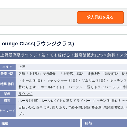
求人詳細を見る
Lounge Class(ラウンジクラス)
上野最高級ラウンジ！若くても稼げる！新店舗拡大につき急募！スタ
上野
エリア
各線「上野駅」徒歩5分 「上野広小路駅」徒歩3分 「御徒町駅」徒
最寄り駅
・ホール(社員) ・キャッシャー(社員) ・ソムリエ(社員) ・キッチン
時間/休日
替わります ・ホール(バイト) ・バーテン ・送りドライバー シフト制
ラウンジ
業種
ホール(社員), ホール(バイト), 送りドライバー, キッチン(社員), キ
職種
日払いOK, 食事つき, 送りあり, 年齢不問, 経験者優遇, 未経験者歓迎,
キーワード
プン
職種
給与