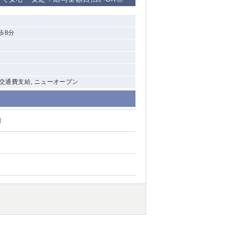
清瀬（南口）
歩8分
大泉学園
水道橋
祖師ヶ谷大蔵
, 交通費支給, ニューオープン
西麻布
円
本厚木
橋本
元住吉
相模原
草加
草
北浦和（西口）