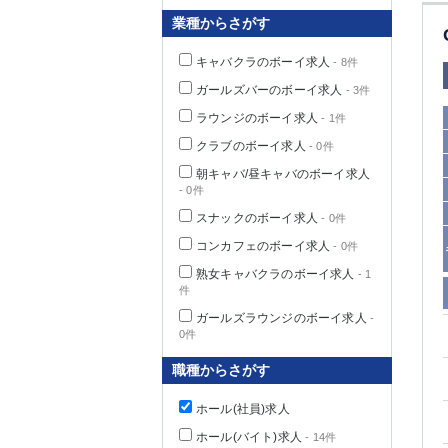
業種からさがす
キャバクラのボーイ求人
- 8件
千葉県
ガールズバーのボーイ求人
- 3件
ラウンジのボーイ求人
- 1件
クラブのボーイ求人
- 0件
朝キャバ/昼キャバのボーイ求人
- 0件
栃木県
スナックのボーイ求人
- 0件
コンカフェのボーイ求人
- 0件
茨城県
熟女キャバクラのボーイ求人
- 1
件
群馬県
ガールズラウンジのボーイ求人
-
0件
職種からさがす
ホール(社員)求人
ホール(バイト)求人
- 14件