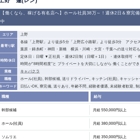
上野 蓮(レン)
【働くなら、稼げる有名店へ】ホール社員38万～！週休2日＆寮完
中
上野
エリア
各線「上野駅」より徒歩5分「上野広小路駅」より徒歩3分 アクセ
最寄り駅
葉原・錦糸町・神田・新橋 横浜・川崎・大宮・千葉への送り対応
定休日：日曜 ▼正社員 ・週休2日制（日曜＋1日） ・連休取得可 
時間/休日
時間が”8時間程度”と プライベートを大切にしながら 働くことがで
キャバクラ
業種
ホール(社員), 幹部候補, 送りドライバー, キッチン(社員), キャッシャ
職種
日払いOK, 寮完備, 送りあり, 年齢不問, 経験者優遇, 未経験者歓迎, 
キーワード
職種
給与
幹部候補
月給 550,000円以上
ホール(社員)
月給 380,000円以上
ソムリエ
月給 350,000円以上