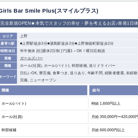
加松原＞
Girls Bar Smile Plus(スマイルプラス)
春日部
川口
蕨
完全新規OPEN★本気でスタッフの幸せ・夢を考えるお店♪単発1日体
船橋
津田沼
成田
千葉
佐倉
柏（西口）
木更津
柏（東口）
上野
エリア
茂原
松戸
八千代台
本八幡
■上野駅徒歩3分■湯島駅徒歩2分■上野御徒町駅徒歩2分
最寄り駅
浦安
年中無休 [社]週休2日制 [ア]週1～OK！曜日応相談
時間/休日
ガールズバー
業種
宇都宮
小山
東武宇都宮（宇
ホール(社員), ホール(バイト), 幹部候補, 送りドライバー
職種
都宮西口）
日払いOK, 寮完備, 食事つき, 送りあり, 年齢不問, 経験者優遇, 未経
キーワード
完備, ニューオープン
土浦
ひたち野うしく
職種
給与
高崎
館林
ホール(バイト)
時給 1,600円以上
ホール(社員)
0
月給 350,000円〜420,000
選択した内容で設定
該当求人
件
幹部候補
月給 600,000円以上