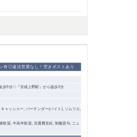
セン有◎違法営業なし！空きポストあり
徒歩5分◇『京成上野駅』から徒歩2分
, キャッシャー, バーテンダー(バイト), ソムリエ,
験者歓迎, 中高年歓迎, 交通費支給, 制服貸与, ニュ