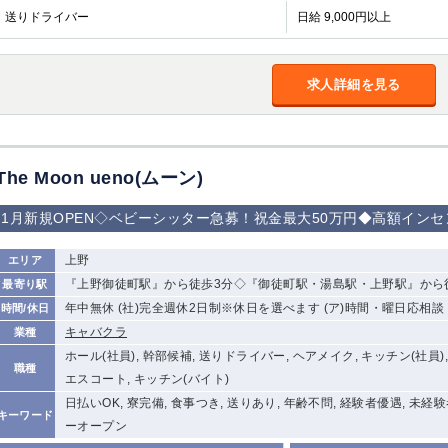
送りドライバー
日給 9,000円以上
求人詳細を見る
The Moon ueno(ムーン)
1月新規OPEN◇ベビーシッター急募！祝金最大50万円◆高額イン
上野
エリア
『上野御徒町駅』から徒歩3分◇『御徒町駅・湯島駅・上野駅』から
最寄り駅
年中無休 (社)完全週休2日制※休日を選べます (ア)時間・曜日応相談
時間/休日
キャバクラ
業種
ホール(社員), 幹部候補, 送りドライバー, ヘアメイク, キッチン(社員)
職種
エスコート, キッチン(バイト)
日払いOK, 寮完備, 食事つき, 送りあり, 年齢不問, 経験者優遇, 未経
キーワード
ーオープン