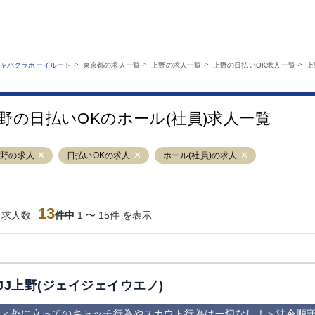
MENU
エリアから探す
関西版
業種から探す
銀座
上野
六本木
池袋
>
>
>
>
ャバクラボーイルート
東京都の求人一覧
上野の求人一覧
上野の日払いOK求人一覧
上
職種から探す
特徴から探す
歌舞伎町
吉祥寺
練馬
渋谷
運営者情報
キャバクラボーイルートとは？
錦糸町
秋葉原
八王子
恵比寿
サイトマップ
野の日払いOKのホール(社員)求人一覧
立川
千葉中央
門前仲町
町田
横須賀中央
調布
蒲田
北千住
上野の求人
日払いOKの求人
ホール(社員)の求人
大山
赤坂
高円寺
赤羽
蒲田東口
多摩センター
立川（南口）
新宿
西葛西
中野
葛西
府中
13
当求人数
件中
1 〜 15件 を表示
ひばりヶ丘（北
学芸大学
吉祥寺（南口／
小作・羽村・
口）
公園口）
生エリア
吉祥寺（北口／
四谷
錦糸町南口
下北沢・経堂
東口）
成増駅徒歩3分
①JR埼京線
三軒茶屋（南
①歌舞伎町 
の好立地！
「赤羽駅」から
口）
新宿 ③新宿
JJ上野(ジェイジェイウエノ)
徒歩2分 ②東
丁目 ④西武
京メトロ南北線
宿
＜外に立ってのキャッチ行為やスカウト行為は一切なし！＞法令順守
「赤羽岩淵駅」