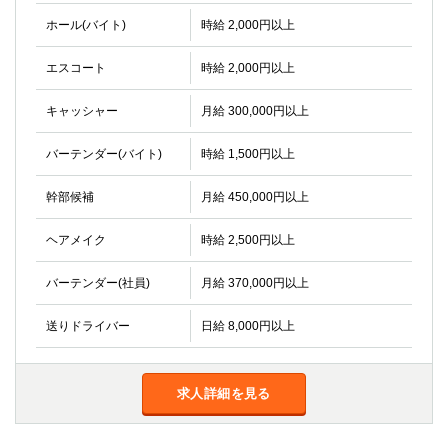
金町
大井町
ホール(バイト)
時給 2,000円以上
大泉学園
下赤塚
竹ノ塚
三鷹
エスコート
時給 2,000円以上
亀戸
水道橋
荻窪
浅草
キャッシャー
月給 300,000円以上
新小岩
幡ヶ谷
バーテンダー(バイト)
時給 1,500円以上
祖師ヶ谷大蔵
小岩
湯島
久米川
幹部候補
月給 450,000円以上
市川
西麻布
五井
ヘアメイク
時給 2,500円以上
神奈川県
バーテンダー(社員)
月給 370,000円以上
関内
横浜
送りドライバー
日給 8,000円以上
川崎
溝の口
本厚木
新横浜
藤沢
平塚
求人詳細を見る
武蔵小杉
橋本
小田原
横浜・桜木町