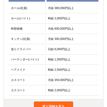
船橋
津田沼
ホール(社員)
月給 380,000円以上
成田
千葉
西船橋
佐倉
ホール(バイト)
時給 2,000円以上
柏（西口）
木更津
柏（東口）
下総中山
幹部候補
月給 600,000円以上
茂原
松戸
キッチン(社員)
八千代台
月給 300,000円以上
本八幡
東金
浦安
送りドライバー
日給 6,000円以上
栃木県
バーテンダー(バイト)
時給 1,500円以上
宇都宮
小山
ヘアメイク
時給 2,500円以上
東武宇都宮（宇都宮西口）
エスコート
月給 350,000円以上
茨城県
エスコート
時給 2,000円以上
土浦
ひたち野うしく
群馬県
求人詳細を見る