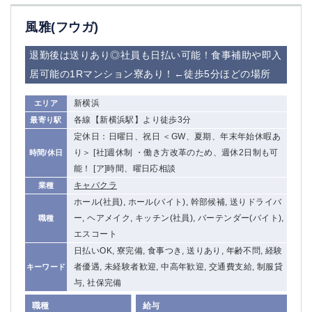
関内・馬車道・日ノ出町
武蔵新城
風雅(フウガ)
元住吉
茅ヶ崎
戸塚
たまプラーザ
退勤後は送りあり◎社員も日払い可能！食事補助や即入
大船
相模原
居可能の1Rマンション寮あり！←徒歩5分ほどの場所
厚木
横須賀
桜木町
新横浜
エリア
各線【新横浜駅】より徒歩3分
最寄り駅
埼玉県
定休日：日曜日、祝日 ＜GW、夏期、年末年始休暇あ
り＞ [社]週休制 ・働き方改革のため、週休2日制も可
時間/休日
大宮
南越谷
能！ [ア]時間、曜日応相談
志木
川越
キャバクラ
業種
草加
南浦和
ホール(社員), ホール(バイト), 幹部候補, 送りドライバ
所沢
熊谷
ー, ヘアメイク, キッチン(社員), バーテンダー(バイト),
職種
獨協大学前＜草加松原＞
北浦和（西口）
エスコート
春日部
川口
日払いOK, 寮完備, 食事つき, 送りあり, 年齢不問, 経験
蕨
者優遇, 未経験者歓迎, 中高年歓迎, 交通費支給, 制服貸
キーワード
与, 社保完備
千葉県
職種
給与