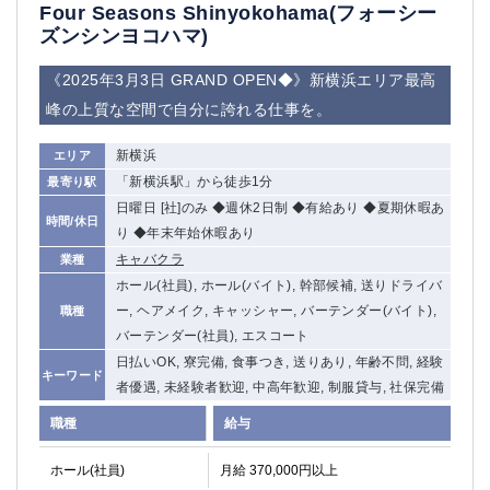
赤坂
高円寺
Four Seasons Shinyokohama(フォーシー
ズンシンヨコハマ)
赤羽
品川
蒲田東口
多摩センター
《2025年3月3日 GRAND OPEN◆》新横浜エリア最高
立川（南口）
新宿
峰の上質な空間で自分に誇れる仕事を。
浜松町
西葛西
中野
葛西
新横浜
エリア
府中
中目黒
「新横浜駅」から徒歩1分
最寄り駅
ひばりヶ丘（北口）
学芸大学
日曜日 [社]のみ ◆週休2日制 ◆有給あり ◆夏期休暇あ
時間/休日
吉祥寺（南口／公園口）
小作・羽村・福生エリア
り ◆年末年始休暇あり
自由が丘
吉祥寺（北口／東口）
キャバクラ
業種
四谷
錦糸町南口
ホール(社員), ホール(バイト), 幹部候補, 送りドライバ
下北沢・経堂
金町（北口）
ー, ヘアメイク, キャッシャー, バーテンダー(バイト),
職種
成増駅徒歩3分の好立地！
①JR埼京線「赤羽駅」から徒歩2分 ②
バーテンダー(社員), エスコート
三軒茶屋（南口）
①歌舞伎町 ②新宿 ③新宿三丁目 ④
日払いOK, 寮完備, 食事つき, 送りあり, 年齢不問, 経験
キーワード
者優遇, 未経験者歓迎, 中高年歓迎, 制服貸与, 社保完備
①歌舞伎町 ②新宿 ③西部新宿 ③東新宿
①歌舞伎町 ②新宿
①銀座 ②新橋
錦糸町(南口)
職種
給与
蒲田(西口)
清瀬（南口）
ホール(社員)
①東武練馬 ②成増・板橋 ③大山 ②池袋
月給 370,000円以上
池袋東口