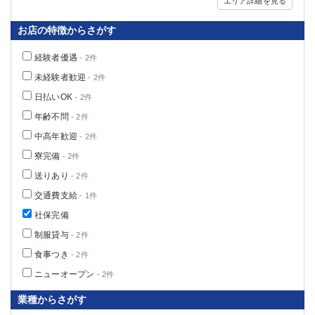
エリア詳細を見る
お店の特徴からさがす
経験者優遇
- 2件
未経験者歓迎
- 2件
日払いOK
- 2件
年齢不問
- 2件
中高年歓迎
- 2件
寮完備
- 2件
送りあり
- 2件
交通費支給
- 1件
社保完備
制服貸与
- 2件
食事つき
- 2件
ニューオープン
- 2件
業種からさがす