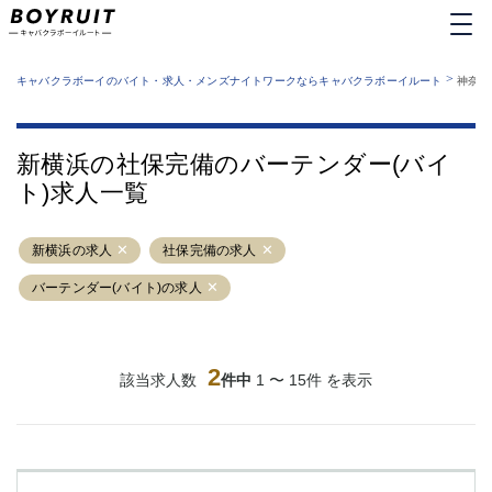
MENU
エリアから探す
関西版
>
業種から探す
キャバクラボーイのバイト・求人・メンズナイトワークならキャバクラボーイルート
神奈川
職種から探す
東京都
特徴から探す
運営者情報
銀座
上野
キャバクラボーイルートとは？
新横浜の社保完備のバーテンダー(バイ
サイトマップ
六本木
池袋
ト)求人一覧
新橋
歌舞伎町
吉祥寺
練馬
新横浜の求人
渋谷
社保完備の求人
大和
錦糸町
秋葉原
バーテンダー(バイト)の求人
八王子
恵比寿
神田
立川
千葉中央
門前仲町
2
該当求人数
件中
1 〜 15件 を表示
町田
五反田
横須賀中央
調布
蒲田
北千住
①六本木 ②西麻布
大山