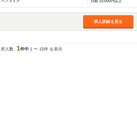
ヘアメイク
日給 10,000円以上
加松原＞
春日部
川口
蕨
求人詳細を見る
船橋
津田沼
成田
千葉
佐倉
柏（西口）
木更津
柏（東口）
茂原
松戸
八千代台
本八幡
1
浦安
当求人数
件中
1 〜 15件 を表示
宇都宮
小山
東武宇都宮（宇
都宮西口）
土浦
ひたち野うしく
高崎
館林
0
選択した内容で設定
該当求人
件