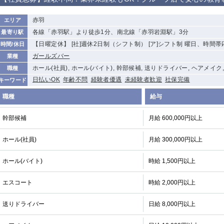
から徒歩10分
①歌舞伎町 ②
①銀座 ②新橋
錦糸町(南口)
蒲田(西口)
赤羽
エリア
新宿
各線「赤羽駅」より徒歩1分、南北線「赤羽岩淵駅」3分
最寄り駅
①東武練馬 ②
池袋東口
金町
大井町
【日曜定休】 [社]週休2日制（シフト制） [ア]シフト制 曜日、時間
時間/休日
成増・板橋 ③
大山 ②池袋
ガールズバー
業種
下赤塚
竹ノ塚
三鷹
亀戸
ホール(社員), ホール(バイト), 幹部候補, 送りドライバー, ヘアメイク
職種
荻窪
浅草
新小岩
幡ヶ谷
日払いOK
年齢不問
経験者優遇
未経験者歓迎
社保完備
キーワード
小岩
湯島
久米川
市川
職種
給与
五井
幹部候補
月給 600,000円以上
関内
横浜
川崎
溝の口
ホール(社員)
月給 300,000円以上
新横浜
藤沢
平塚
武蔵小杉
小田原
横浜・桜木町
関内・馬車道・
武蔵新城
日ノ出町
ホール(バイト)
時給 1,500円以上
茅ヶ崎
戸塚
たまプラーザ
大船
エスコート
時給 2,000円以上
厚木
横須賀
桜木町
送りドライバー
日給 8,000円以上
大宮
南越谷
志木
川越
南浦和
所沢
熊谷
獨協大学前＜