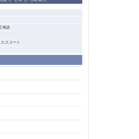
清瀬（南口）
大泉学園
帯応相談
水道橋
, エスコート
祖師ヶ谷大蔵
西麻布
本厚木
橋本
元住吉
相模原
草加
草
北浦和（西口）