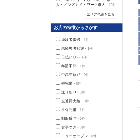
人・メンズナイトワーク求人
- 10件
エリア詳細を見る
お店の特徴からさがす
経験者優遇
- 1件
未経験者歓迎
- 1件
日払いOK
- 1件
年齢不問
- 1件
中高年歓迎
- 0件
神奈川県
寮完備
- 0件
送りあり
- 0件
交通費支給
- 0件
社保完備
- 1件
制服貸与
- 0件
食事つき
- 0件
埼玉県
ニューオープン
- 0件