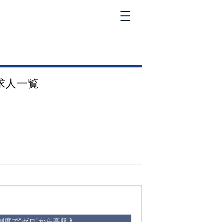
新橋
大和
神田
求人一覧
五反田
①六本木 ②西
麻布
品川
浜松町
中目黒
福
自由が丘
金町（北口）
②
①歌舞伎町 ②
三
新宿 ③西部新
新
宿 ③東新宿
度で”ゼロ”から高収入