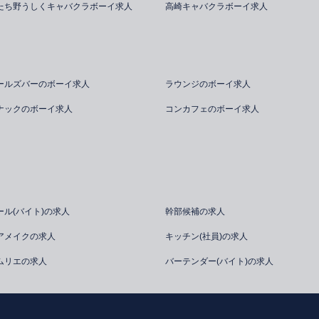
たち野うしくキャバクラボーイ求人
高崎キャバクラボーイ求人
ールズバーのボーイ求人
ラウンジのボーイ求人
ナックのボーイ求人
コンカフェのボーイ求人
ール(バイト)の求人
幹部候補の求人
アメイクの求人
キッチン(社員)の求人
ムリエの求人
バーテンダー(バイト)の求人