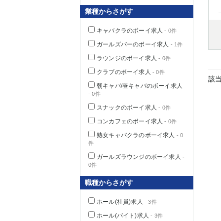
業種からさがす
キャバクラのボーイ求人
- 0件
千葉県
ガールズバーのボーイ求人
- 1件
ラウンジのボーイ求人
- 0件
クラブのボーイ求人
- 0件
該
朝キャバ/昼キャバのボーイ求人
- 0件
栃木県
スナックのボーイ求人
- 0件
コンカフェのボーイ求人
- 0件
茨城県
熟女キャバクラのボーイ求人
- 0
件
群馬県
ガールズラウンジのボーイ求人
-
0件
職種からさがす
ホール(社員)求人
- 3件
ホール(バイト)求人
- 3件