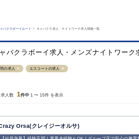
MENU
エリアから探す
関西版
業種から探す
銀座
上野
六本木
池袋
>
ャバクラボーイルート
キャバクラ求人・ナイトワーク求人情報一覧
職種から探す
特徴から探す
歌舞伎町
吉祥寺
練馬
渋谷
運営者情報
キャバクラボーイルートとは？
錦糸町
秋葉原
八王子
恵比寿
サイトマップ
ャバクラボーイ求人・メンズナイトワーク
立川
千葉中央
門前仲町
町田
横須賀中央
調布
蒲田
北千住
赤羽の求人
エスコートの求人
大山
赤坂
高円寺
赤羽
蒲田東口
多摩センター
立川（南口）
新宿
西葛西
中野
葛西
府中
1
当求人数
件中
1 〜 15件 を表示
ひばりヶ丘（北
学芸大学
吉祥寺（南口／
小作・羽村・
口）
公園口）
生エリア
吉祥寺（北口／
四谷
錦糸町南口
下北沢・経堂
東口）
成増駅徒歩3分
①JR埼京線
三軒茶屋（南
①歌舞伎町 
の好立地！
「赤羽駅」から
口）
新宿 ③新宿
Crazy Orsa(クレイジーオルサ)
徒歩2分 ②東
丁目 ④西武
京メトロ南北線
宿
【社員急募】経験不問！業界未経験もOK！グループ店で安心の教育制
「赤羽岩淵駅」