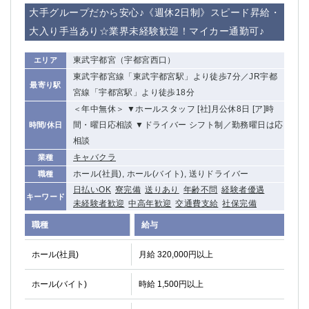
赤坂
高円寺
大手グループだから安心♪《週休2日制》スピード昇給・
赤羽
品川
大入り手当あり☆業界未経験歓迎！マイカー通勤可♪
蒲田東口
多摩センター
立川（南口）
新宿
東武宇都宮（宇都宮西口）
エリア
浜松町
西葛西
東武宇都宮線「東武宇都宮駅」より徒歩7分／JR宇都
最寄り駅
中野
葛西
宮線「宇都宮駅」より徒歩18分
府中
中目黒
＜年中無休＞ ▼ホールスタッフ [社]月公休8日 [ア]時
ひばりヶ丘（北口）
学芸大学
間・曜日応相談 ▼ドライバー シフト制／勤務曜日は応
時間/休日
相談
吉祥寺（南口／公園口）
小作・羽村・福生エリア
キャバクラ
業種
自由が丘
吉祥寺（北口／東口）
ホール(社員), ホール(バイト), 送りドライバー
職種
四谷
錦糸町南口
日払いOK
寮完備
送りあり
年齢不問
経験者優遇
下北沢・経堂
金町（北口）
キーワード
未経験者歓迎
中高年歓迎
交通費支給
社保完備
成増駅徒歩3分の好立地！
①JR埼京線「赤羽駅」から徒歩2分 ②
職種
給与
三軒茶屋（南口）
①歌舞伎町 ②新宿 ③新宿三丁目 ④
①歌舞伎町 ②新宿 ③西部新宿 ③東新宿
①歌舞伎町 ②新宿
ホール(社員)
月給 320,000円以上
①銀座 ②新橋
錦糸町(南口)
蒲田(西口)
清瀬（南口）
ホール(バイト)
時給 1,500円以上
①東武練馬 ②成増・板橋 ③大山 ②池袋
池袋東口