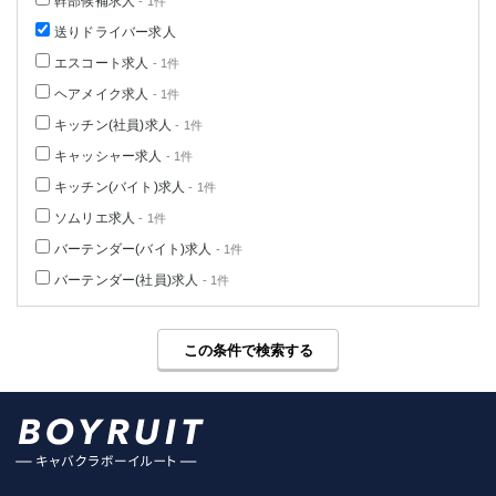
幹部候補求人
- 1件
高崎
館林
送りドライバー求人
エスコート求人
- 1件
0
ヘアメイク求人
- 1件
選択した内容で設定
該当求人
件
キッチン(社員)求人
- 1件
キャッシャー求人
- 1件
キッチン(バイト)求人
- 1件
ソムリエ求人
- 1件
バーテンダー(バイト)求人
- 1件
バーテンダー(社員)求人
- 1件
この条件で検索する