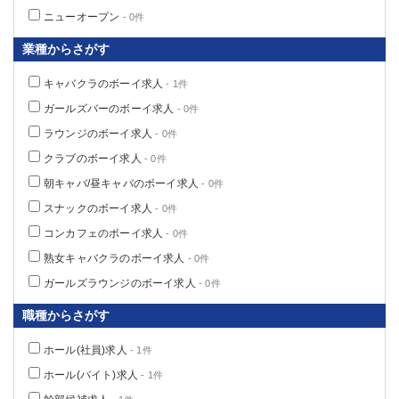
船橋
津田沼
ニューオープン
- 0件
成田
千葉
業種からさがす
西船橋
佐倉
柏（西口）
木更津
キャバクラのボーイ求人
- 1件
柏（東口）
下総中山
ガールズバーのボーイ求人
- 0件
茂原
松戸
ラウンジのボーイ求人
- 0件
八千代台
本八幡
クラブのボーイ求人
- 0件
東金
浦安
朝キャバ/昼キャバのボーイ求人
- 0件
スナックのボーイ求人
栃木県
- 0件
コンカフェのボーイ求人
- 0件
宇都宮
小山
熟女キャバクラのボーイ求人
- 0件
東武宇都宮（宇都宮西口）
ガールズラウンジのボーイ求人
- 0件
茨城県
職種からさがす
土浦
ひたち野うしく
ホール(社員)求人
- 1件
ホール(バイト)求人
- 1件
群馬県