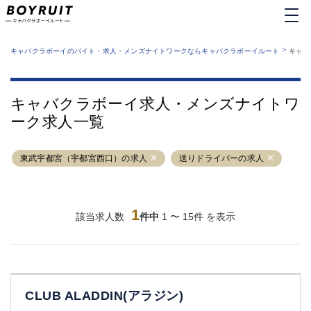
MENU
エリアから探す
関西版
>
業種から探す
キャバクラボーイのバイト・求人・メンズナイトワークならキャバクラボーイルート
キャバ
職種から探す
東京都
特徴から探す
運営者情報
銀座
上野
キャバクラボーイルートとは？
キャバクラボーイ求人・メンズナイトワ
サイトマップ
六本木
池袋
ーク求人一覧
新橋
歌舞伎町
吉祥寺
練馬
東武宇都宮（宇都宮西口）の求人
渋谷
大和
送りドライバーの求人
錦糸町
秋葉原
八王子
恵比寿
神田
立川
1
該当求人数
件中
1 〜 15件 を表示
千葉中央
門前仲町
町田
五反田
横須賀中央
調布
蒲田
北千住
CLUB ALADDIN(アラジン)
①六本木 ②西麻布
大山