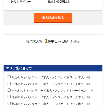
送りドライバー
金町
日給 6,000円以上
大井町
大泉学園
下赤塚
竹ノ塚
三鷹
求人詳細を見る
亀戸
水道橋
荻窪
浅草
新小岩
幡ヶ谷
祖師ヶ谷大蔵
小岩
1
該当求人数
件中
1 〜 15件 を表示
湯島
久米川
市川
西麻布
五井
神奈川県
エリア別にさがす
関内
横浜
銀座のキャバクラボーイ求人・メンズナイトワーク求人
- 4件
川崎
溝の口
上野のキャバクラボーイ求人・メンズナイトワーク求人
- 3件
本厚木
新横浜
六本木のキャバクラボーイ求人・メンズナイトワーク求人
- 7件
藤沢
平塚
池袋のキャバクラボーイ求人・メンズナイトワーク求人
- 5件
武蔵小杉
橋本
新橋のキャバクラボーイ求人・メンズナイトワーク求人
- 4件
小田原
横浜・桜木町