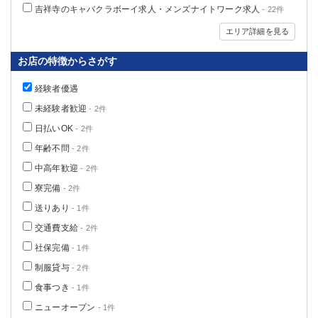
吉祥寺のキャバクラボーイ求人・メンズナイトワーク求人
- 22件
高崎
館林
エリア詳細を見る
0
お店の特徴からさがす
選択した内容で設定
該当求人
件
経験者優遇
未経験者歓迎
- 2件
日払いOK
- 2件
年齢不問
- 2件
中高年歓迎
- 2件
寮完備
- 2件
送りあり
- 1件
交通費支給
- 2件
社保完備
- 1件
制服貸与
- 2件
食事つき
- 1件
ニューオープン
- 1件