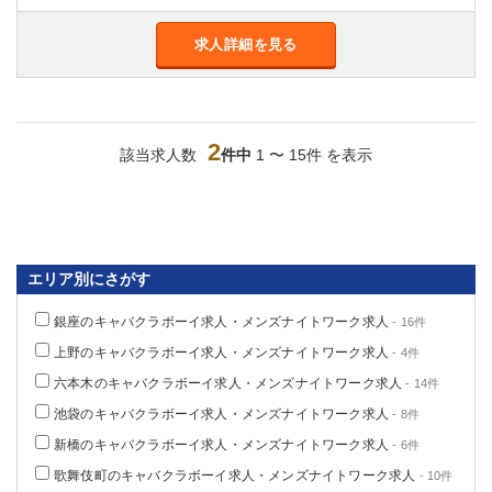
船橋
津田沼
成田
千葉
求人詳細を見る
西船橋
佐倉
柏（西口）
木更津
柏（東口）
下総中山
2
茂原
松戸
該当求人数
件中
1 〜 15件 を表示
八千代台
本八幡
東金
浦安
栃木県
エリア別にさがす
宇都宮
小山
銀座のキャバクラボーイ求人・メンズナイトワーク求人
- 16件
東武宇都宮（宇都宮西口）
上野のキャバクラボーイ求人・メンズナイトワーク求人
- 4件
茨城県
六本木のキャバクラボーイ求人・メンズナイトワーク求人
- 14件
池袋のキャバクラボーイ求人・メンズナイトワーク求人
- 8件
土浦
ひたち野うしく
新橋のキャバクラボーイ求人・メンズナイトワーク求人
- 6件
群馬県
歌舞伎町のキャバクラボーイ求人・メンズナイトワーク求人
- 10件