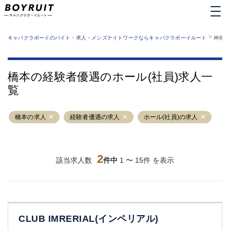
MENU
エリアから探す
関西版
>
業種から探す
キャバクラボーイのバイト・求人・メンズナイトワークならキャバクラボーイルート
神奈川
職種から探す
東京都
特徴から探す
運営者情報
銀座
上野
キャバクラボーイルートとは？
橋本の経験者優遇のホール(社員)求人一
サイトマップ
六本木
池袋
覧
新橋
歌舞伎町
吉祥寺
練馬
橋本の求人
渋谷
経験者優遇の求人
大和
ホール(社員)の求人
錦糸町
秋葉原
八王子
恵比寿
神田
立川
2
該当求人数
件中
1 〜 15件 を表示
千葉中央
門前仲町
町田
五反田
横須賀中央
調布
蒲田
北千住
CLUB IMRERIAL(インペリアル)
①六本木 ②西麻布
大山