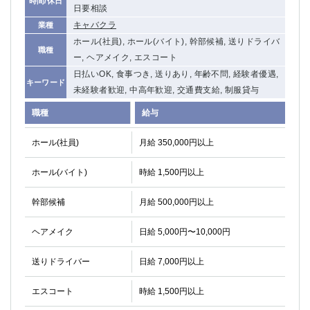
時間/休日
日要相談
関内・馬車道・日ノ出町
武蔵新城
キャバクラ
業種
元住吉
茅ヶ崎
ホール(社員), ホール(バイト), 幹部候補, 送りドライバ
戸塚
たまプラーザ
職種
ー, ヘアメイク, エスコート
大船
相模原
日払いOK, 食事つき, 送りあり, 年齢不問, 経験者優遇,
厚木
横須賀
キーワード
未経験者歓迎, 中高年歓迎, 交通費支給, 制服貸与
桜木町
職種
給与
埼玉県
ホール(社員)
月給 350,000円以上
大宮
南越谷
ホール(バイト)
時給 1,500円以上
志木
川越
草加
南浦和
幹部候補
月給 500,000円以上
所沢
熊谷
獨協大学前＜草加松原＞
北浦和（西口）
ヘアメイク
日給 5,000円〜10,000円
春日部
川口
蕨
送りドライバー
日給 7,000円以上
エスコート
時給 1,500円以上
千葉県