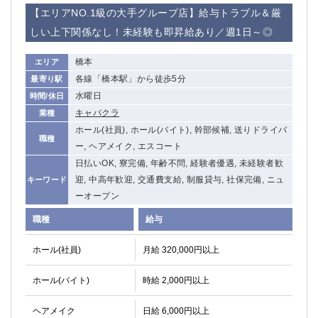
赤坂
高円寺
【エリアNO.1級の大手グループ店】給与トラブル＆厳
赤羽
品川
しい上下関係なし！未経験も即昇給あり／週1日～◎
蒲田東口
多摩センター
立川（南口）
新宿
橋本
エリア
浜松町
西葛西
各線「橋本駅」から徒歩5分
最寄り駅
中野
葛西
水曜日
時間/休日
府中
中目黒
キャバクラ
業種
ひばりヶ丘（北口）
学芸大学
ホール(社員), ホール(バイト), 幹部候補, 送りドライバ
職種
吉祥寺（南口／公園口）
小作・羽村・福生エリア
ー, ヘアメイク, エスコート
自由が丘
日払いOK, 寮完備, 年齢不問, 経験者優遇, 未経験者歓
吉祥寺（北口／東口）
迎, 中高年歓迎, 交通費支給, 制服貸与, 社保完備, ニュ
キーワード
四谷
錦糸町南口
ーオープン
下北沢・経堂
金町（北口）
成増駅徒歩3分の好立地！
①JR埼京線「赤羽駅」から徒歩2分 ②
職種
給与
三軒茶屋（南口）
①歌舞伎町 ②新宿 ③新宿三丁目 ④
ホール(社員)
月給 320,000円以上
①歌舞伎町 ②新宿 ③西部新宿 ③東新宿
①歌舞伎町 ②新宿
①銀座 ②新橋
錦糸町(南口)
ホール(バイト)
時給 2,000円以上
蒲田(西口)
清瀬（南口）
①東武練馬 ②成増・板橋 ③大山 ②池袋
池袋東口
ヘアメイク
日給 6,000円以上