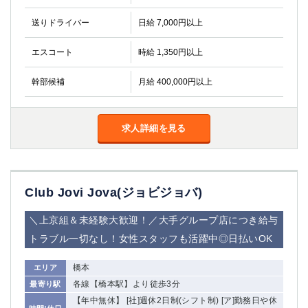
金町
大井町
大泉学園
下赤塚
送りドライバー
日給 7,000円以上
竹ノ塚
三鷹
エスコート
時給 1,350円以上
亀戸
水道橋
荻窪
浅草
幹部候補
月給 400,000円以上
新小岩
幡ヶ谷
祖師ヶ谷大蔵
小岩
湯島
久米川
求人詳細を見る
市川
西麻布
五井
Club Jovi Jova(ジョビジョバ)
神奈川県
関内
横浜
＼上京組＆未経験大歓迎！／大手グループ店につき給与
川崎
溝の口
トラブル一切なし！女性スタッフも活躍中◎日払いOK
本厚木
新横浜
橋本
エリア
藤沢
平塚
各線【橋本駅】より徒歩3分
最寄り駅
武蔵小杉
橋本
【年中無休】 [社]週休2日制(シフト制) [ア]勤務日や休
小田原
横浜・桜木町