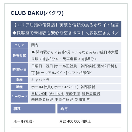
CLUB BAKU(バクウ)
【エリア屈指の優良店】実績と信頼のあるホワイト経営
◆良客層で未経験も安心◎空きポスト＼多数空きあり／
関内
エリア
JR関内駅から＜徒歩5分＞／みなとみらい線日本大通
最寄り駅
り駅＜徒歩3分＞・馬車道駅＜徒歩5分＞
日曜日・祝日 [ホール正社員・幹部候補] 週休2日制も
時間/休日
可 [ホールアルバイト] シフト相談OK
キャバクラ
業種
ホール(社員), ホール(バイト), 幹部候補
職種
日払いOK
送りあり
年齢不問
経験者優遇
キーワード
未経験者歓迎
中高年歓迎
制服貸与
職種
給与
ホール(社員)
月給 400,000円以上