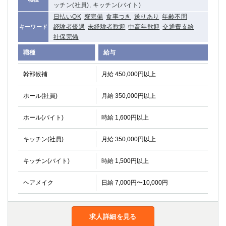
ッチン(社員), キッチン(バイト)
日払いOK
寮完備
食事つき
送りあり
年齢不問
経験者優遇
未経験者歓迎
中高年歓迎
交通費支給
キーワード
社保完備
職種
給与
幹部候補
月給 450,000円以上
ホール(社員)
月給 350,000円以上
ホール(バイト)
時給 1,600円以上
キッチン(社員)
月給 350,000円以上
キッチン(バイト)
時給 1,500円以上
ヘアメイク
日給 7,000円〜10,000円
求人詳細を見る