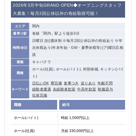
2026年3月中旬GRAND OPEN◆オープニングスタッフ
高崎
館林
大募集！毎月2回公休以外の有給取得可能！
0
関内
エリア
選択した内容で設定
該当求人
件
各線「関内」駅より徒歩3分
最寄り駅
日曜日 [社]週休制 ※毎月2回公休以外の有給あり ※年
次休暇あり(年末年始・GW・夏季休暇等) [ア]曜日応相
時間/休日
談
キャバクラ
業種
ホール(社員), ホール(バイト), 幹部候補, キッチン(バイ
職種
ト)
日払いOK
寮完備
食事つき
送りあり
年齢不問
経験者優遇
未経験者歓迎
中高年歓迎
制服貸与
キーワード
社保完備
職種
給与
ホール(バイト)
時給 1,500円以上
ホール(社員)
月給 330,000円以上