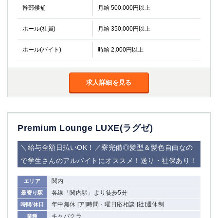
幹部候補
月給 500,000円以上
関内・馬車道・日ノ出町
武蔵新城
元住吉
茅ヶ崎
ホール(社員)
月給 350,000円以上
戸塚
たまプラーザ
大船
相模原
ホール(バイト)
時給 2,000円以上
厚木
横須賀
桜木町
求人詳細を見る
埼玉県
大宮
南越谷
志木
川越
Premium Lounge LUXE(ラグゼ)
草加
南浦和
＼給与全額日払いOK！／寮完備◎髪型＆髪色自由なの
所沢
熊谷
獨協大学前＜草加松原＞
北浦和（西口）
で学生さんのアルバイトにオススメ！送り・社保あり！
春日部
川口
関内
エリア
蕨
各線「関内駅」より徒歩5分
最寄り駅
年中無休 [ア]時間・曜日応相談 [社]週休制
時間/休日
千葉県
キャバクラ
業種