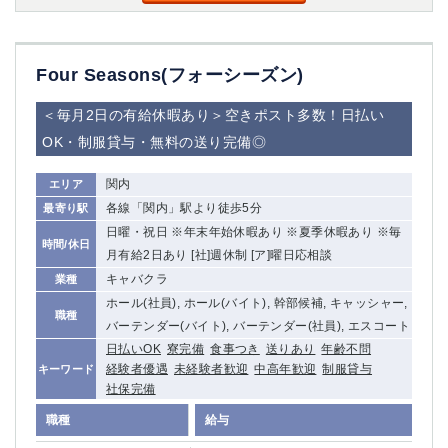
Four Seasons(フォーシーズン)
＜毎月2日の有給休暇あり＞空きポスト多数！日払い
OK・制服貸与・無料の送り完備◎
関内
エリア
各線「関内」駅より徒歩5分
最寄り駅
日曜・祝日 ※年末年始休暇あり ※夏季休暇あり ※毎
時間/休日
月有給2日あり [社]週休制 [ア]曜日応相談
キャバクラ
業種
ホール(社員), ホール(バイト), 幹部候補, キャッシャー,
職種
バーテンダー(バイト), バーテンダー(社員), エスコート
日払いOK
寮完備
食事つき
送りあり
年齢不問
経験者優遇
未経験者歓迎
中高年歓迎
制服貸与
キーワード
社保完備
職種
給与