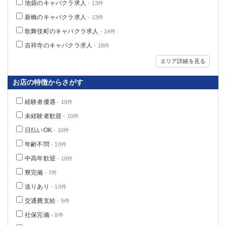
池袋のキャバクラ求人
- 13件
新橋のキャバクラ求人
- 13件
歌舞伎町のキャバクラ求人
- 14件
吉祥寺のキャバクラ求人
- 18件
エリア詳細を見る
お店の特徴からさがす
経験者優遇
- 10件
未経験者歓迎
- 10件
日払いOK
- 10件
年齢不問
- 10件
中高年歓迎
- 10件
寮完備
- 7件
送りあり
- 10件
交通費支給
- 5件
社保完備
- 8件