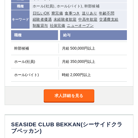
船橋
津田沼
ホール(社員), ホール(バイト), 幹部候補
職種
成田
千葉
日払いOK
寮完備
食事つき
送りあり
年齢不問
西船橋
経験者優遇
未経験者歓迎
佐倉
中高年歓迎
交通費支給
キーワード
制服貸与
社保完備
ニューオープン
柏（西口）
木更津
柏（東口）
下総中山
職種
給与
茂原
松戸
幹部候補
月給 500,000円以上
八千代台
本八幡
東金
浦安
ホール(社員)
月給 350,000円以上
栃木県
ホール(バイト)
時給 2,000円以上
宇都宮
小山
東武宇都宮（宇都宮西口）
求人詳細を見る
茨城県
土浦
ひたち野うしく
SEASIDE CLUB BEKKAN(シーサイドクラ
ブベッカン)
群馬県