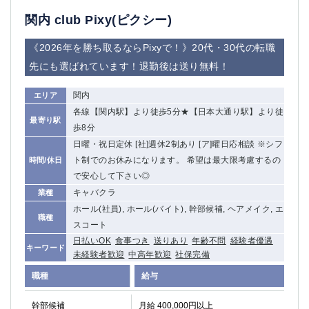
関内 club Pixy(ピクシー)
《2026年を勝ち取るならPixyで！》20代・30代の転職
先にも選ばれています！退勤後は送り無料！
関内
エリア
各線【関内駅】より徒歩5分★【日本大通り駅】より徒
最寄り駅
歩8分
日曜・祝日定休 [社]週休2制あり [ア]曜日応相談 ※シフ
ト制でのお休みになります。 希望は最大限考慮するの
時間/休日
で安心して下さい◎
キャバクラ
業種
ホール(社員), ホール(バイト), 幹部候補, ヘアメイク, エ
職種
スコート
日払いOK
食事つき
送りあり
年齢不問
経験者優遇
キーワード
未経験者歓迎
中高年歓迎
社保完備
職種
給与
幹部候補
月給 400,000円以上