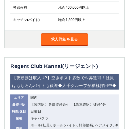
幹部候補
月給 400,000円以上
キッチン(バイト)
時給 1,300円以上
求人詳細を見る
Regent Club Kannai(リージェント)
【夜勤務は収入UP】空きポスト多数で即昇進可！社員
はもちろんバイトも歓迎◆大手グループが積極採用中◆
関内
エリア
【関内駅】各線徒歩3分 【馬車道駅】徒歩4分
最寄り駅
日曜日
時間/休日
キャバクラ
業種
ホール(社員), ホール(バイト), 幹部候補, ヘアメイク, キ
職種