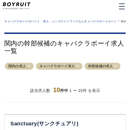
MENU
エリアから探す
関西版
>
業種から探す
キャバクラボーイのバイト・求人・メンズナイトワークならキャバクラボーイルート
神奈川
職種から探す
東京都
特徴から探す
運営者情報
銀座
上野
キャバクラボーイルートとは？
関内の幹部候補のキャバクラボーイ求人
サイトマップ
六本木
池袋
一覧
新橋
歌舞伎町
吉祥寺
練馬
関内の求人
渋谷
キャバクラボーイ求人
大和
幹部候補の求人
錦糸町
秋葉原
八王子
恵比寿
神田
立川
10
該当求人数
件中
1 〜 15件 を表示
千葉中央
門前仲町
町田
五反田
横須賀中央
調布
蒲田
北千住
Sanctuary(サンクチュアリ)
①六本木 ②西麻布
大山