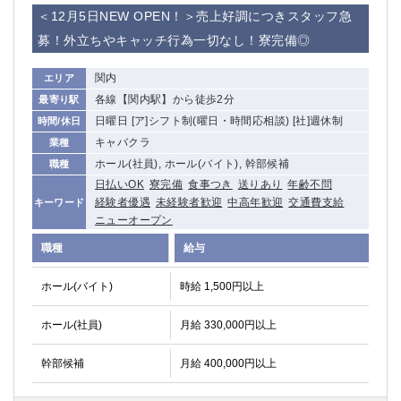
赤坂
高円寺
＜12月5日NEW OPEN！＞売上好調につきスタッフ急
赤羽
品川
募！外立ちやキャッチ行為一切なし！寮完備◎
蒲田東口
多摩センター
立川（南口）
新宿
関内
エリア
浜松町
西葛西
各線【関内駅】から徒歩2分
最寄り駅
中野
葛西
日曜日 [ア]シフト制(曜日・時間応相談) [社]週休制
時間/休日
府中
中目黒
キャバクラ
業種
ひばりヶ丘（北口）
学芸大学
ホール(社員), ホール(バイト), 幹部候補
職種
吉祥寺（南口／公園口）
小作・羽村・福生エリア
日払いOK
寮完備
食事つき
送りあり
年齢不問
経験者優遇
未経験者歓迎
中高年歓迎
交通費支給
キーワード
自由が丘
吉祥寺（北口／東口）
ニューオープン
四谷
錦糸町南口
職種
給与
下北沢・経堂
金町（北口）
成増駅徒歩3分の好立地！
①JR埼京線「赤羽駅」から徒歩2分 ②
ホール(バイト)
時給 1,500円以上
三軒茶屋（南口）
①歌舞伎町 ②新宿 ③新宿三丁目 ④
①歌舞伎町 ②新宿 ③西部新宿 ③東新宿
①歌舞伎町 ②新宿
ホール(社員)
月給 330,000円以上
①銀座 ②新橋
錦糸町(南口)
蒲田(西口)
清瀬（南口）
幹部候補
月給 400,000円以上
①東武練馬 ②成増・板橋 ③大山 ②池袋
池袋東口