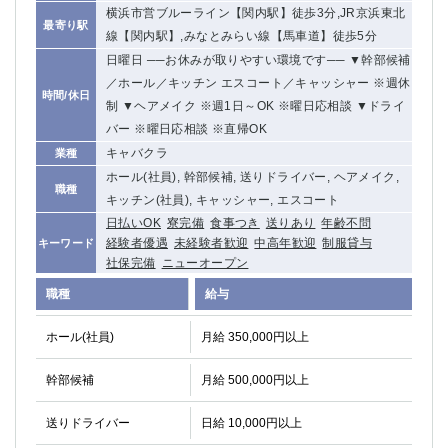
横浜市営ブルーライン【関内駅】徒歩3分,JR京浜東北
最寄り駅
線【関内駅】,みなとみらい線【馬車道】徒歩5分
日曜日 ──お休みが取りやすい環境です── ▼幹部候補
／ホール／キッチン エスコート／キャッシャー ※週休
時間/休日
制 ▼ヘアメイク ※週1日～OK ※曜日応相談 ▼ドライ
バー ※曜日応相談 ※直帰OK
キャバクラ
業種
ホール(社員), 幹部候補, 送りドライバー, ヘアメイク,
職種
キッチン(社員), キャッシャー, エスコート
日払いOK
寮完備
食事つき
送りあり
年齢不問
経験者優遇
未経験者歓迎
中高年歓迎
制服貸与
キーワード
社保完備
ニューオープン
職種
給与
ホール(社員)
月給 350,000円以上
幹部候補
月給 500,000円以上
送りドライバー
日給 10,000円以上