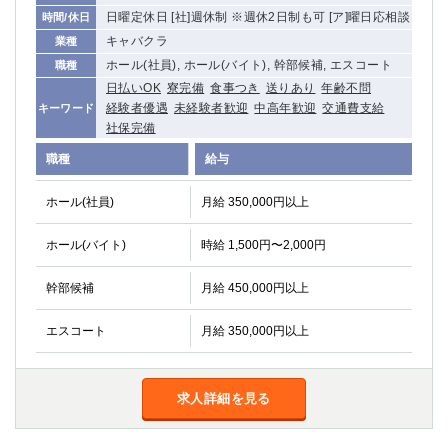
日曜定休日 [社]週休制 ※週休2日制も可 [ア]曜日応相談
時間/休日
キャバクラ
業種
ホール(社員), ホール(バイト), 幹部候補, エスコート
職種
日払いOK
寮完備
食事つき
送りあり
年齢不問
経験者優遇
未経験者歓迎
中高年歓迎
交通費支給
キーワード
社保完備
職種
給与
ホール(社員)
月給 350,000円以上
ホール(バイト)
時給 1,500円〜2,000円
幹部候補
月給 450,000円以上
エスコート
月給 350,000円以上
求人詳細を見る