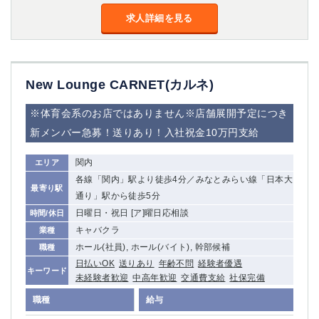
金町
大井町
求人詳細を見る
大泉学園
下赤塚
竹ノ塚
三鷹
亀戸
水道橋
荻窪
浅草
New Lounge CARNET(カルネ)
新小岩
幡ヶ谷
祖師ヶ谷大蔵
小岩
※体育会系のお店ではありません※店舗展開予定につき
湯島
久米川
新メンバー急募！送りあり！入社祝金10万円支給
市川
西麻布
関内
エリア
五井
各線「関内」駅より徒歩4分／みなとみらい線「日本大
最寄り駅
通り」駅から徒歩5分
神奈川県
日曜日・祝日 [ア]曜日応相談
時間/休日
関内
横浜
キャバクラ
業種
川崎
溝の口
ホール(社員), ホール(バイト), 幹部候補
職種
本厚木
新横浜
日払いOK
送りあり
年齢不問
経験者優遇
キーワード
未経験者歓迎
中高年歓迎
交通費支給
社保完備
藤沢
平塚
武蔵小杉
橋本
職種
給与
小田原
横浜・桜木町