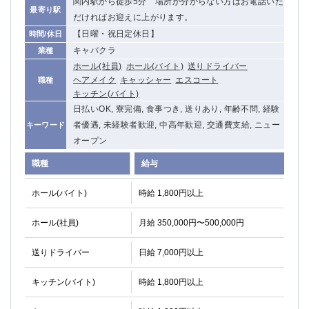
関内駅から徒歩5分 場所が分からない方はお電話いた
最寄り駅
だければお迎えに上がります。
【日曜・祝日定休日】
時間/休日
キャバクラ
業種
ホール(社員)
ホール(バイト)
送りドライバー
ヘアメイク
キャッシャー
エスコート
職種
キッチン(バイト)
日払いOK, 寮完備, 食事つき, 送りあり, 年齢不問, 経験
者優遇, 未経験者歓迎, 中高年歓迎, 交通費支給, ニュー
キーワード
オープン
職種
給与
ホール(バイト)
時給 1,800円以上
ホール(社員)
月給 350,000円〜500,000円
送りドライバー
日給 7,000円以上
キッチン(バイト)
時給 1,800円以上