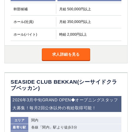
関内・馬車道・日ノ出町
武蔵新城
幹部候補
月給 500,000円以上
元住吉
茅ヶ崎
戸塚
たまプラーザ
ホール(社員)
月給 350,000円以上
大船
相模原
ホール(バイト)
時給 2,000円以上
厚木
横須賀
桜木町
求人詳細を見る
埼玉県
大宮
南越谷
志木
川越
SEASIDE CLUB BEKKAN(シーサイドクラ
草加
南浦和
ブベッカン)
所沢
熊谷
獨協大学前＜草加松原＞
北浦和（西口）
2026年3月中旬GRAND OPEN◆オープニングスタッフ
春日部
川口
大募集！毎月2回公休以外の有給取得可能！
蕨
関内
エリア
千葉県
各線「関内」駅より徒歩3分
最寄り駅