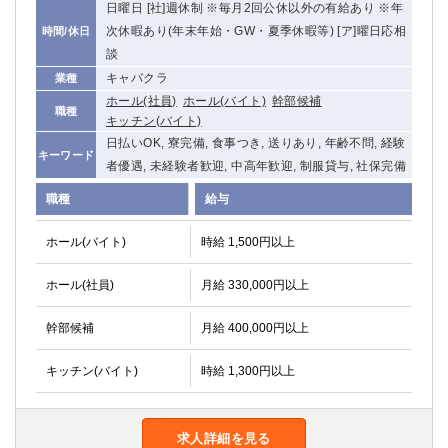
日曜日 [社]週休制 ※毎月2回公休以外の有給あり ※年
船橋
津田沼
次休暇あり(年末年始・GW・夏季休暇等) [ア]曜日応相
時間/休日
成田
千葉
談
西船橋
佐倉
キャバクラ
業種
柏（西口）
木更津
ホール(社員)
ホール(バイト)
幹部候補
職種
柏（東口）
下総中山
キッチン(バイト)
茂原
松戸
日払いOK, 寮完備, 食事つき, 送りあり, 年齢不問, 経験
キーワード
八千代台
本八幡
者優遇, 未経験者歓迎, 中高年歓迎, 制服貸与, 社保完備
東金
浦安
職種
給与
栃木県
ホール(バイト)
時給 1,500円以上
宇都宮
小山
ホール(社員)
月給 330,000円以上
東武宇都宮（宇都宮西口）
幹部候補
月給 400,000円以上
茨城県
キッチン(バイト)
時給 1,300円以上
土浦
ひたち野うしく
群馬県
求人詳細を見る