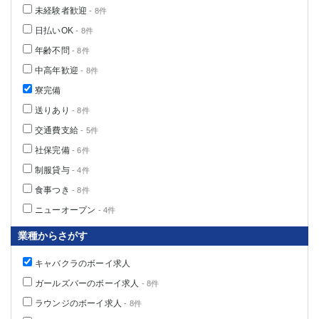
未経験者歓迎
- 8件
日払いOK
- 8件
年齢不問
- 8件
中高年歓迎
- 8件
寮完備
送りあり
- 8件
交通費支給
- 5件
社保完備
- 6件
制服貸与
- 4件
食事つき
- 8件
ニューオープン
- 4件
業種からさがす
キャバクラのボーイ求人
ガールズバーのボーイ求人
- 8件
ラウンジのボーイ求人
- 8件