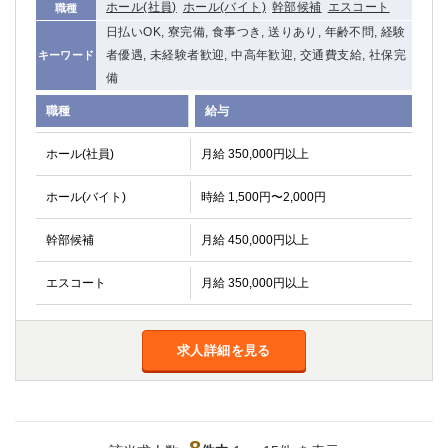
ホール(社員)
ホール(バイト)
幹部候補
エスコート
職種
日払いOK, 寮完備, 食事つき, 送りあり, 年齢不問, 経験
者優遇, 未経験者歓迎, 中高年歓迎, 交通費支給, 社保完
キーワード
備
職種
給与
ホール(社員)
月給 350,000円以上
ホール(バイト)
時給 1,500円〜2,000円
幹部候補
月給 450,000円以上
エスコート
月給 350,000円以上
求人詳細を見る