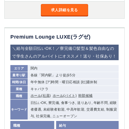
金町
大井町
大泉学園
下赤塚
求人詳細を見る
竹ノ塚
三鷹
亀戸
水道橋
荻窪
浅草
Premium Lounge LUXE(ラグゼ)
新小岩
幡ヶ谷
祖師ヶ谷大蔵
小岩
＼給与全額日払いOK！／寮完備◎髪型＆髪色自由なの
湯島
久米川
で学生さんのアルバイトにオススメ！送り・社保あり！
市川
西麻布
五井
関内
エリア
各線「関内駅」より徒歩5分
最寄り駅
神奈川県
年中無休 [ア]時間・曜日応相談 [社]週休制
時間/休日
キャバクラ
業種
関内
横浜
ホール(社員)
ホール(バイト)
幹部候補
職種
川崎
溝の口
日払いOK, 寮完備, 食事つき, 送りあり, 年齢不問, 経験
本厚木
新横浜
者優遇, 未経験者歓迎, 中高年歓迎, 交通費支給, 制服貸
キーワード
藤沢
平塚
与, 社保完備, ニューオープン
武蔵小杉
橋本
職種
給与
小田原
横浜・桜木町