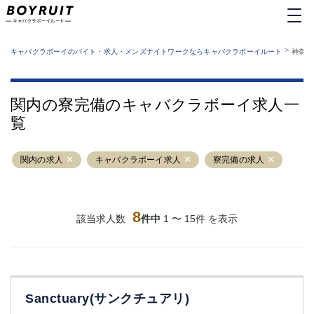
MENU
エリアから探す
関西版
>
業種から探す
キャバクラボーイのバイト・求人・メンズナイトワークならキャバクラボーイルート
神奈川
職種から探す
東京都
特徴から探す
運営者情報
銀座
上野
キャバクラボーイルートとは？
関内の寮完備のキャバクラボーイ求人一
サイトマップ
六本木
池袋
覧
新橋
歌舞伎町
吉祥寺
練馬
関内の求人
渋谷
キャバクラボーイ求人
大和
寮完備の求人
錦糸町
秋葉原
八王子
恵比寿
神田
立川
8
該当求人数
件中
1 〜 15件 を表示
千葉中央
門前仲町
町田
五反田
横須賀中央
調布
蒲田
北千住
Sanctuary(サンクチュアリ)
①六本木 ②西麻布
大山