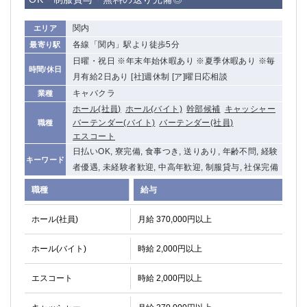
関内
エリア
各線「関内」駅より徒歩5分
最寄り駅
日曜・祝日 ※年末年始休暇あり ※夏季休暇あり ※毎
時間/休日
月有給2日あり [社]週休制 [ア]曜日応相談
キャバクラ
業種
ホール(社員)
ホール(バイト)
幹部候補
キャッシャー
バーテンダー(バイト)
バーテンダー(社員)
職種
エスコート
日払いOK, 寮完備, 食事つき, 送りあり, 年齢不問, 経験
キーワード
者優遇, 未経験者歓迎, 中高年歓迎, 制服貸与, 社保完備
職種
給与
ホール(社員)
月給 370,000円以上
ホール(バイト)
時給 2,000円以上
エスコート
時給 2,000円以上