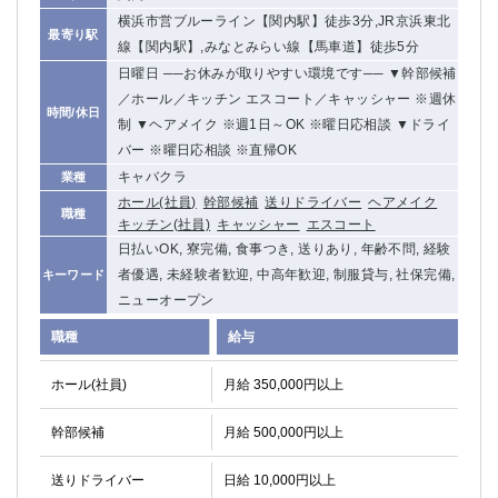
横浜市営ブルーライン【関内駅】徒歩3分,JR京浜東北
最寄り駅
線【関内駅】,みなとみらい線【馬車道】徒歩5分
日曜日 ──お休みが取りやすい環境です── ▼幹部候補
／ホール／キッチン エスコート／キャッシャー ※週休
時間/休日
制 ▼ヘアメイク ※週1日～OK ※曜日応相談 ▼ドライ
バー ※曜日応相談 ※直帰OK
キャバクラ
業種
ホール(社員)
幹部候補
送りドライバー
ヘアメイク
職種
キッチン(社員)
キャッシャー
エスコート
日払いOK, 寮完備, 食事つき, 送りあり, 年齢不問, 経験
者優遇, 未経験者歓迎, 中高年歓迎, 制服貸与, 社保完備,
キーワード
ニューオープン
職種
給与
ホール(社員)
月給 350,000円以上
幹部候補
月給 500,000円以上
送りドライバー
日給 10,000円以上