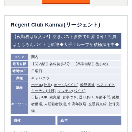
高崎
館林
Regent Club Kannai(リージェント)
0
選択した内容で設定
該当求人
件
【夜勤務は収入UP】空きポスト多数で即昇進可！社員
はもちろんバイトも歓迎◆大手グループが積極採用中◆
関内
エリア
【関内駅】各線徒歩3分 【馬車道駅】徒歩4分
最寄り駅
日曜日
時間/休日
キャバクラ
業種
ホール(社員)
ホール(バイト)
幹部候補
ヘアメイク
職種
キッチン(社員)
キッチン(バイト)
日払いOK, 寮完備, 食事つき, 送りあり, 年齢不問, 経験
者優遇, 未経験者歓迎, 中高年歓迎, 交通費支給, 社保完
キーワード
備
職種
給与