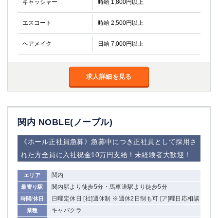
キャッシャー
時給 1,800円以上
エスコート
時給 2,500円以上
ヘアメイク
日給 7,000円以上
求人詳細を見る
関内 NOBLE(ノーブル)
《ホール正社員急募》急募中につき正社員として採用さ
れた方全員に入社祝金10万円支給！未経験者大歓迎！
関内
エリア
関内駅より徒歩5分・馬車道駅より徒歩5分
最寄り駅
日曜定休日 [社]週休制 ※週休2日制も可 [ア]曜日応相談
時間/休日
キャバクラ
業種