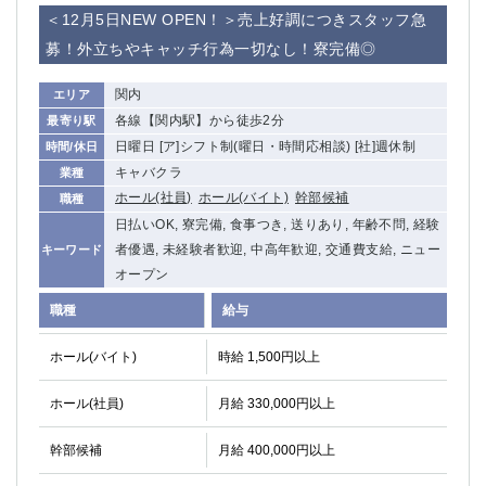
赤坂
高円寺
＜12月5日NEW OPEN！＞売上好調につきスタッフ急
赤羽
品川
募！外立ちやキャッチ行為一切なし！寮完備◎
蒲田東口
多摩センター
立川（南口）
新宿
関内
エリア
浜松町
西葛西
各線【関内駅】から徒歩2分
最寄り駅
中野
葛西
日曜日 [ア]シフト制(曜日・時間応相談) [社]週休制
時間/休日
府中
中目黒
キャバクラ
業種
ひばりヶ丘（北口）
学芸大学
ホール(社員)
ホール(バイト)
幹部候補
職種
吉祥寺（南口／公園口）
小作・羽村・福生エリア
日払いOK, 寮完備, 食事つき, 送りあり, 年齢不問, 経験
自由が丘
者優遇, 未経験者歓迎, 中高年歓迎, 交通費支給, ニュー
吉祥寺（北口／東口）
キーワード
オープン
四谷
錦糸町南口
下北沢・経堂
金町（北口）
職種
給与
成増駅徒歩3分の好立地！
①JR埼京線「赤羽駅」から徒歩2分 ②
ホール(バイト)
時給 1,500円以上
三軒茶屋（南口）
①歌舞伎町 ②新宿 ③新宿三丁目 ④
①歌舞伎町 ②新宿 ③西部新宿 ③東新宿
①歌舞伎町 ②新宿
ホール(社員)
月給 330,000円以上
①銀座 ②新橋
錦糸町(南口)
蒲田(西口)
清瀬（南口）
幹部候補
月給 400,000円以上
①東武練馬 ②成増・板橋 ③大山 ②池袋
池袋東口