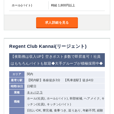
ホール(バイト)
時給 1,800円以上
求人詳細を見る
Regent Club Kannai(リージェント)
【夜勤務は収入UP】空きポスト多数で即昇進可！社員
はもちろんバイトも歓迎◆大手グループが積極採用中◆
関内
エリア
【関内駅】各線徒歩3分 【馬車道駅】徒歩4分
最寄り駅
日曜日
時間/休日
キャバクラ
業種
ホール(社員), ホール(バイト), 幹部候補, ヘアメイク, キ
職種
ッチン(社員), キッチン(バイト)
日払いOK, 寮完備, 食事つき, 送りあり, 年齢不問, 経験