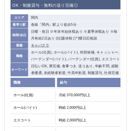
OK・制服貸与・無料の送り完備◎
関内
エリア
各線「関内」駅より徒歩5分
最寄り駅
日曜・祝日 ※年末年始休暇あり ※夏季休暇あり ※毎
時間/休日
月有給2日あり [社]週休制 [ア]曜日応相談
キャバクラ
業種
ホール(社員), ホール(バイト), 幹部候補, キャッシャー,
職種
バーテンダー(バイト), バーテンダー(社員), エスコート
日払いOK, 寮完備, 食事つき, 送りあり, 年齢不問, 経験
キーワード
者優遇, 未経験者歓迎, 中高年歓迎, 制服貸与, 社保完備
職種
給与
ホール(社員)
月給 370,000円以上
ホール(バイト)
時給 2,000円以上
エスコート
時給 2,000円以上