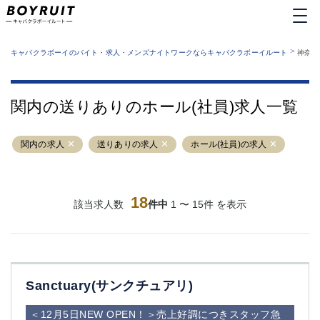
MENU
エリアから探す
関西版
>
業種から探す
キャバクラボーイのバイト・求人・メンズナイトワークならキャバクラボーイルート
神奈川
職種から探す
東京都
特徴から探す
運営者情報
銀座
上野
キャバクラボーイルートとは？
関内の送りありのホール(社員)求人一覧
サイトマップ
六本木
池袋
新橋
歌舞伎町
関内の求人
送りありの求人
ホール(社員)の求人
吉祥寺
練馬
渋谷
大和
錦糸町
秋葉原
八王子
18
恵比寿
該当求人数
件中
1 〜 15件 を表示
神田
立川
千葉中央
門前仲町
町田
五反田
横須賀中央
調布
Sanctuary(サンクチュアリ)
蒲田
北千住
①六本木 ②西麻布
大山
＜12月5日NEW OPEN！＞売上好調につきスタッフ急