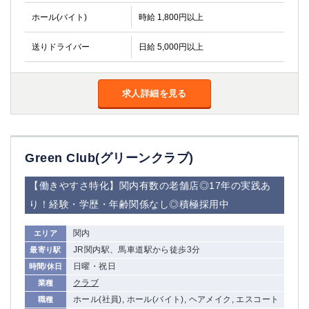
ホール(バイト)
時給 1,800円以上
送りドライバー
日給 5,000円以上
求人詳細を見る
Green Club(グリーンクラブ)
【働きやすさ特化】関内有数の老舗店◎17年の実践あ
り！経験・学歴・年齢関係なし◎積極採用中
関内
エリア
JR関内駅、馬車道駅から徒歩3分
最寄り駅
日曜・祝日
時間/休日
クラブ
業種
ホール(社員), ホール(バイト), ヘアメイク, エスコート
職種