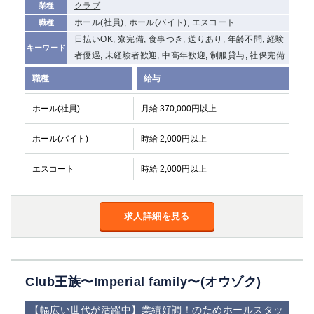
クラブ
業種
船橋
津田沼
ホール(社員), ホール(バイト), エスコート
職種
成田
千葉
日払いOK, 寮完備, 食事つき, 送りあり, 年齢不問, 経験
西船橋
佐倉
キーワード
者優遇, 未経験者歓迎, 中高年歓迎, 制服貸与, 社保完備
柏（西口）
木更津
職種
給与
柏（東口）
下総中山
茂原
松戸
ホール(社員)
月給 370,000円以上
八千代台
本八幡
東金
浦安
ホール(バイト)
時給 2,000円以上
栃木県
エスコート
時給 2,000円以上
宇都宮
小山
東武宇都宮（宇都宮西口）
求人詳細を見る
茨城県
土浦
ひたち野うしく
Club王族〜Imperial family〜(オウゾク)
群馬県
【幅広い世代が活躍中】業績好調！のためホールスタッ