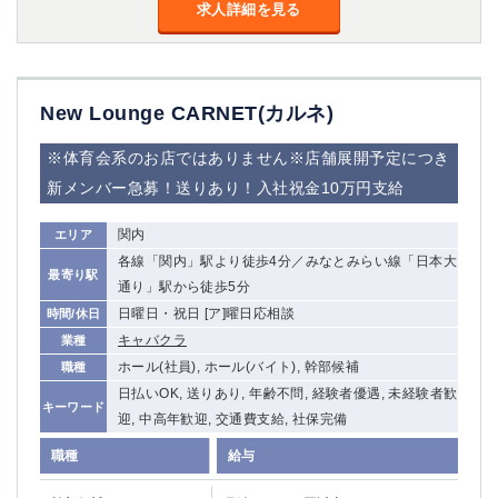
金町
大井町
求人詳細を見る
大泉学園
下赤塚
竹ノ塚
三鷹
亀戸
水道橋
New Lounge CARNET(カルネ)
荻窪
浅草
新小岩
幡ヶ谷
※体育会系のお店ではありません※店舗展開予定につき
祖師ヶ谷大蔵
小岩
新メンバー急募！送りあり！入社祝金10万円支給
湯島
久米川
市川
西麻布
関内
エリア
五井
各線「関内」駅より徒歩4分／みなとみらい線「日本大
最寄り駅
通り」駅から徒歩5分
神奈川県
日曜日・祝日 [ア]曜日応相談
時間/休日
キャバクラ
業種
関内
横浜
ホール(社員), ホール(バイト), 幹部候補
職種
川崎
溝の口
日払いOK, 送りあり, 年齢不問, 経験者優遇, 未経験者歓
本厚木
新横浜
キーワード
迎, 中高年歓迎, 交通費支給, 社保完備
藤沢
平塚
職種
給与
武蔵小杉
橋本
小田原
横浜・桜木町