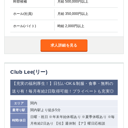
幹部候補
月給 500,000円以上
関内・馬車道・日ノ出町
武蔵新城
元住吉
茅ヶ崎
ホール(社員)
月給 350,000円以上
戸塚
たまプラーザ
ホール(バイト)
時給 2,000円以上
大船
相模原
厚木
横須賀
桜木町
求人詳細を見る
埼玉県
大宮
南越谷
Club Lee(リー)
志木
川越
草加
南浦和
【充実の福利厚生！】日払いOK＆制服・食事・無料の
所沢
熊谷
送り有！毎月有給2日取得可能！プライベートも充実◎
獨協大学前＜草加松原＞
北浦和（西口）
春日部
川口
関内
エリア
蕨
関内駅より徒歩5分
最寄り駅
日曜・祝日 ※年末年始休暇あり ※夏季休暇あり ※毎
時間/休日
千葉県
月有給2日あり 【社】週休制 【ア】曜日応相談