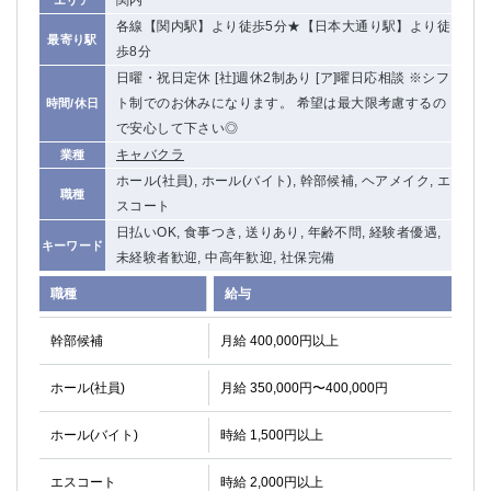
関内
エリア
各線【関内駅】より徒歩5分★【日本大通り駅】より徒
最寄り駅
歩8分
日曜・祝日定休 [社]週休2制あり [ア]曜日応相談 ※シフ
ト制でのお休みになります。 希望は最大限考慮するの
時間/休日
で安心して下さい◎
キャバクラ
業種
ホール(社員), ホール(バイト), 幹部候補, ヘアメイク, エ
職種
スコート
日払いOK, 食事つき, 送りあり, 年齢不問, 経験者優遇,
キーワード
未経験者歓迎, 中高年歓迎, 社保完備
職種
給与
幹部候補
月給 400,000円以上
ホール(社員)
月給 350,000円〜400,000円
ホール(バイト)
時給 1,500円以上
エスコート
時給 2,000円以上