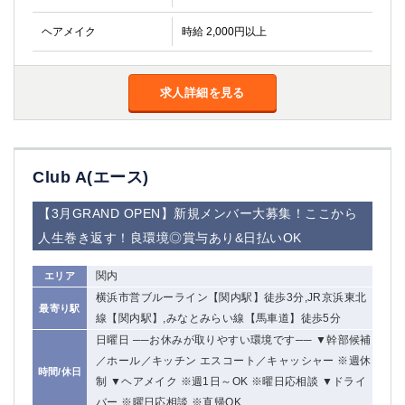
ヘアメイク
時給 2,000円以上
求人詳細を見る
Club A(エース)
【3月GRAND OPEN】新規メンバー大募集！ここから
人生巻き返す！良環境◎賞与あり&日払いOK
関内
エリア
横浜市営ブルーライン【関内駅】徒歩3分,JR京浜東北
最寄り駅
線【関内駅】,みなとみらい線【馬車道】徒歩5分
日曜日 ──お休みが取りやすい環境です── ▼幹部候補
／ホール／キッチン エスコート／キャッシャー ※週休
時間/休日
制 ▼ヘアメイク ※週1日～OK ※曜日応相談 ▼ドライ
バー ※曜日応相談 ※直帰OK