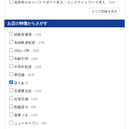
吉祥寺のキャバクラボーイ求人・メンズナイトワーク求人
- 31件
エリア詳細を見る
お店の特徴からさがす
経験者優遇
- 17件
未経験者歓迎
- 17件
日払いOK
- 18件
年齢不問
- 18件
中高年歓迎
- 12件
寮完備
- 18件
送りあり
交通費支給
- 11件
社保完備
- 12件
制服貸与
- 8件
食事つき
- 12件
ニューオープン
- 5件