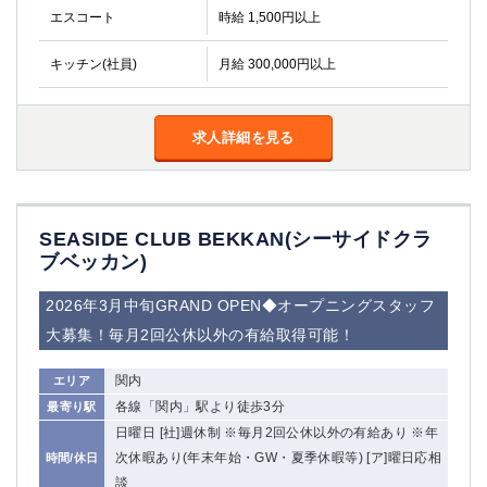
エスコート
時給 1,500円以上
キッチン(社員)
月給 300,000円以上
求人詳細を見る
SEASIDE CLUB BEKKAN(シーサイドクラ
ブベッカン)
2026年3月中旬GRAND OPEN◆オープニングスタッフ
大募集！毎月2回公休以外の有給取得可能！
関内
エリア
各線「関内」駅より徒歩3分
最寄り駅
日曜日 [社]週休制 ※毎月2回公休以外の有給あり ※年
次休暇あり(年末年始・GW・夏季休暇等) [ア]曜日応相
時間/休日
談