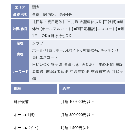
関内
エリア
各線『関内駅』徒歩4分
最寄り駅
【日曜・祝日定休】 ※共通:大型連休あり [正社員] ■週
休制 [ホールアルバイト] ■曜日応相談 [エスコート] ■週
時間/休日
1日～OK ■掛け持ちOK
クラブ
業種
ホール(社員), ホール(バイト), 幹部候補, キッチン(社
職種
員), エスコート
日払いOK, 寮完備, 食事つき, 送りあり, 年齢不問, 経験
者優遇, 未経験者歓迎, 中高年歓迎, 交通費支給, 社保完
キーワード
備
職種
給与
幹部候補
月給 400,000円以上
ホール(社員)
月給 350,000円以上
ホール(バイト)
時給 1,500円以上