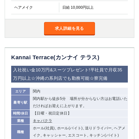
ヘアメイク
日給 10,000円以上
求人詳細を見る
Kannai Terrace(カンナイ テラス)
入社祝い金10万円&スーツプレゼント!平社員で月収35
万円以上☆沖縄の系列店でも勤務可能☆寮完備
関内
エリア
関内駅から徒歩5分 場所が分からない方はお電話いた
最寄り駅
だければお迎えに上がります。
【日曜・祝日定休日】
時間/休日
キャバクラ
業種
ホール(社員), ホール(バイト), 送りドライバー, ヘアメ
職種
イク, キャッシャー, エスコート, キッチン(バイト)