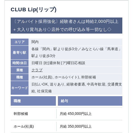
CLUB Lip(リップ)
〔アルバイト採用強化〕経験者さんは時給2,000円以上
＋大入り賞与あり◇店外での呼び込み等一切なし◇
関内
エリア
各線「関内」駅より徒歩3分／みなとらい線「馬車道」
最寄り駅
駅より徒歩3分
日曜日 [社]週休制 [ア]曜日応相談
時間/休日
クラブ
業種
ホール(社員), ホール(バイト), 幹部候補
職種
日払いOK, 送りあり, 経験者優遇, 中高年歓迎, 交通費支
キーワード
給, 社保完備
職種
給与
幹部候補
月給 450,000円以上
ホール(社員)
月給 350,000円以上