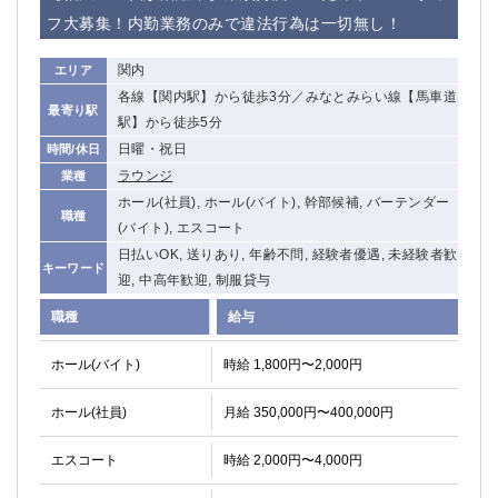
高崎
館林
フ大募集！内勤業務のみで違法行為は一切無し！
関内
エリア
0
各線【関内駅】から徒歩3分／みなとみらい線【馬車道
選択した内容で設定
該当求人
件
最寄り駅
駅】から徒歩5分
日曜・祝日
時間/休日
ラウンジ
業種
ホール(社員), ホール(バイト), 幹部候補, バーテンダー
職種
(バイト), エスコート
日払いOK, 送りあり, 年齢不問, 経験者優遇, 未経験者歓
キーワード
迎, 中高年歓迎, 制服貸与
職種
給与
ホール(バイト)
時給 1,800円〜2,000円
ホール(社員)
月給 350,000円〜400,000円
エスコート
時給 2,000円〜4,000円