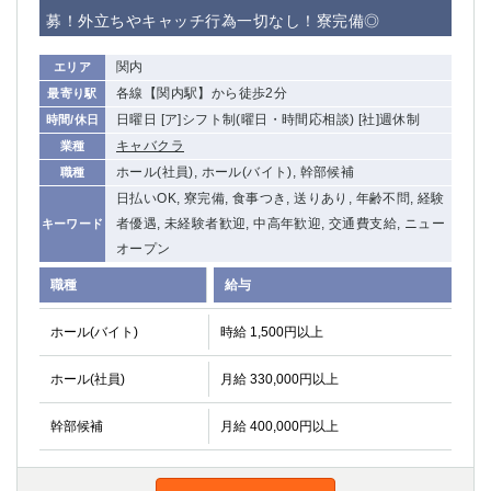
赤坂
高円寺
募！外立ちやキャッチ行為一切なし！寮完備◎
赤羽
品川
蒲田東口
多摩センター
関内
エリア
立川（南口）
新宿
各線【関内駅】から徒歩2分
最寄り駅
浜松町
西葛西
日曜日 [ア]シフト制(曜日・時間応相談) [社]週休制
時間/休日
中野
葛西
キャバクラ
業種
府中
中目黒
ホール(社員), ホール(バイト), 幹部候補
職種
ひばりヶ丘（北口）
学芸大学
日払いOK, 寮完備, 食事つき, 送りあり, 年齢不問, 経験
者優遇, 未経験者歓迎, 中高年歓迎, 交通費支給, ニュー
キーワード
吉祥寺（南口／公園口）
小作・羽村・福生エリア
オープン
自由が丘
吉祥寺（北口／東口）
四谷
錦糸町南口
職種
給与
下北沢・経堂
金町（北口）
ホール(バイト)
時給 1,500円以上
成増駅徒歩3分の好立地！
①JR埼京線「赤羽駅」から徒歩2分 ②
三軒茶屋（南口）
①歌舞伎町 ②新宿 ③新宿三丁目 ④
ホール(社員)
月給 330,000円以上
①歌舞伎町 ②新宿 ③西部新宿 ③東新宿
①歌舞伎町 ②新宿
①銀座 ②新橋
錦糸町(南口)
幹部候補
月給 400,000円以上
蒲田(西口)
清瀬（南口）
①東武練馬 ②成増・板橋 ③大山 ②池袋
池袋東口