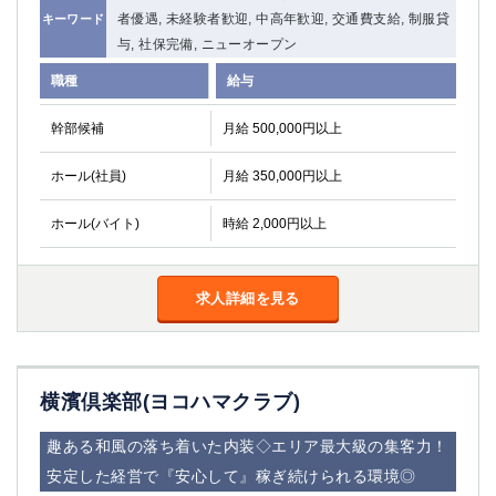
者優遇, 未経験者歓迎, 中高年歓迎, 交通費支給, 制服貸
キーワード
与, 社保完備, ニューオープン
職種
給与
幹部候補
月給 500,000円以上
ホール(社員)
月給 350,000円以上
ホール(バイト)
時給 2,000円以上
求人詳細を見る
横濱倶楽部(ヨコハマクラブ)
趣ある和風の落ち着いた内装◇エリア最大級の集客力！
安定した経営で『安心して』稼ぎ続けられる環境◎