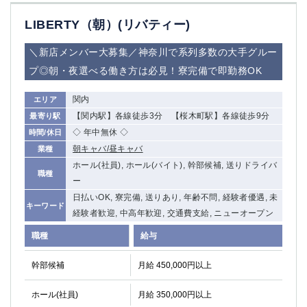
LIBERTY（朝）(リバティー)
＼新店メンバー大募集／神奈川で系列多数の大手グルー
プ◎朝・夜選べる働き方は必見！寮完備で即勤務OK
関内
エリア
【関内駅】各線徒歩3分 【桜木町駅】各線徒歩9分
最寄り駅
◇ 年中無休 ◇
時間/休日
朝キャバ/昼キャバ
業種
ホール(社員), ホール(バイト), 幹部候補, 送りドライバ
職種
ー
日払いOK, 寮完備, 送りあり, 年齢不問, 経験者優遇, 未
キーワード
経験者歓迎, 中高年歓迎, 交通費支給, ニューオープン
職種
給与
幹部候補
月給 450,000円以上
ホール(社員)
月給 350,000円以上