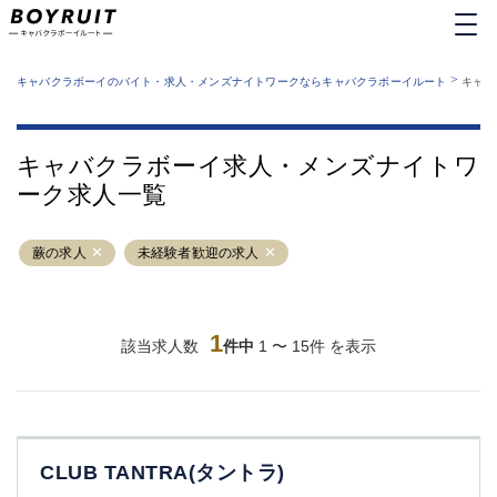
MENU
エリアから探す
関西版
>
業種から探す
キャバクラボーイのバイト・求人・メンズナイトワークならキャバクラボーイルート
キャバ
職種から探す
東京都
特徴から探す
運営者情報
銀座
上野
キャバクラボーイルートとは？
キャバクラボーイ求人・メンズナイトワ
サイトマップ
六本木
池袋
ーク求人一覧
新橋
歌舞伎町
吉祥寺
練馬
蕨の求人
渋谷
未経験者歓迎の求人
大和
錦糸町
秋葉原
八王子
恵比寿
神田
立川
1
該当求人数
件中
1 〜 15件 を表示
千葉中央
門前仲町
町田
五反田
横須賀中央
調布
蒲田
北千住
CLUB TANTRA(タントラ)
①六本木 ②西麻布
大山