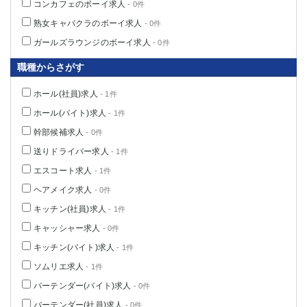
コンカフェのボーイ求人
- 0件
高崎
館林
熟女キャバクラのボーイ求人
- 0件
ガールズラウンジのボーイ求人
- 0件
0
選択した内容で設定
該当求人
件
職種からさがす
ホール(社員)求人
- 1件
ホール(バイト)求人
- 1件
幹部候補求人
- 0件
送りドライバー求人
- 1件
エスコート求人
- 1件
ヘアメイク求人
- 0件
キッチン(社員)求人
- 1件
キャッシャー求人
- 0件
キッチン(バイト)求人
- 1件
ソムリエ求人
- 1件
バーテンダー(バイト)求人
- 0件
バーテンダー(社員)求人
- 0件