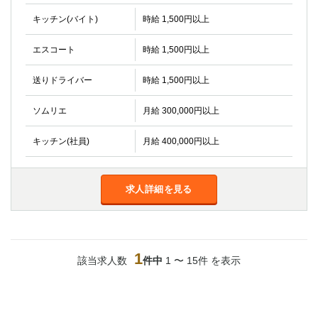
金町
大井町
キッチン(バイト)
時給 1,500円以上
大泉学園
下赤塚
竹ノ塚
三鷹
エスコート
時給 1,500円以上
亀戸
水道橋
荻窪
浅草
送りドライバー
時給 1,500円以上
新小岩
幡ヶ谷
ソムリエ
月給 300,000円以上
祖師ヶ谷大蔵
小岩
湯島
久米川
キッチン(社員)
月給 400,000円以上
市川
西麻布
五井
求人詳細を見る
神奈川県
関内
横浜
川崎
溝の口
1
本厚木
該当求人数
件中
新横浜
1 〜 15件 を表示
藤沢
平塚
武蔵小杉
橋本
小田原
横浜・桜木町