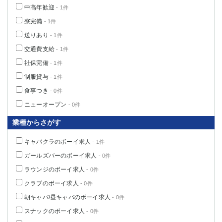
船橋
津田沼
中高年歓迎
- 1件
成田
千葉
寮完備
- 1件
西船橋
佐倉
送りあり
- 1件
柏（西口）
木更津
交通費支給
- 1件
柏（東口）
下総中山
社保完備
- 1件
茂原
松戸
制服貸与
- 1件
八千代台
本八幡
食事つき
- 0件
東金
浦安
ニューオープン
- 0件
栃木県
業種からさがす
宇都宮
小山
キャバクラのボーイ求人
- 1件
東武宇都宮（宇都宮西口）
ガールズバーのボーイ求人
- 0件
ラウンジのボーイ求人
- 0件
茨城県
クラブのボーイ求人
- 0件
土浦
ひたち野うしく
朝キャバ/昼キャバのボーイ求人
- 0件
スナックのボーイ求人
群馬県
- 0件