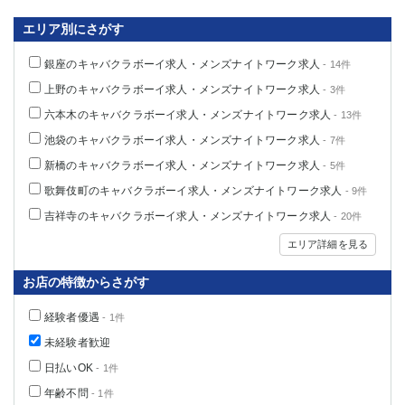
関内・馬車道・日ノ出町
武蔵新城
エリア別にさがす
元住吉
茅ヶ崎
戸塚
たまプラーザ
銀座のキャバクラボーイ求人・メンズナイトワーク求人
- 14件
大船
相模原
上野のキャバクラボーイ求人・メンズナイトワーク求人
- 3件
厚木
横須賀
六本木のキャバクラボーイ求人・メンズナイトワーク求人
- 13件
桜木町
池袋のキャバクラボーイ求人・メンズナイトワーク求人
- 7件
新橋のキャバクラボーイ求人・メンズナイトワーク求人
- 5件
埼玉県
歌舞伎町のキャバクラボーイ求人・メンズナイトワーク求人
- 9件
大宮
南越谷
吉祥寺のキャバクラボーイ求人・メンズナイトワーク求人
- 20件
志木
川越
エリア詳細を見る
草加
南浦和
所沢
熊谷
お店の特徴からさがす
獨協大学前＜草加松原＞
北浦和（西口）
経験者優遇
春日部
- 1件
川口
蕨
未経験者歓迎
日払いOK
- 1件
千葉県
年齢不問
- 1件