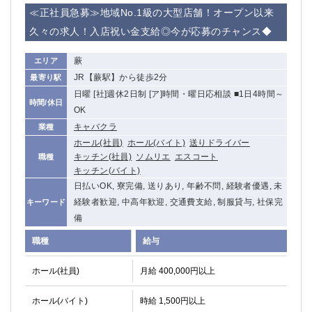
赤坂
高円寺
≪正社員急募≫地域No.1級の大型店舗！オープン以来
赤羽
品川
久々の求人！入店祝い金支給◎今が応募のチャンス◆
蒲田東口
多摩センター
立川（南口）
新宿
蕨
エリア
浜松町
西葛西
JR【蕨駅】から徒歩2分
最寄り駅
中野
葛西
日曜 [社]週休2日制 [ア]時間・曜日応相談 ■1日4時間～
時間/休日
府中
中目黒
OK
ひばりヶ丘（北口）
学芸大学
キャバクラ
業種
吉祥寺（南口／公園口）
ホール(社員)
ホール(バイト)
小作・羽村・福生エリア
送りドライバー
キッチン(社員)
ソムリエ
エスコート
職種
自由が丘
吉祥寺（北口／東口）
キッチン(バイト)
四谷
錦糸町南口
日払いOK, 寮完備, 送りあり, 年齢不問, 経験者優遇, 未
下北沢・経堂
金町（北口）
経験者歓迎, 中高年歓迎, 交通費支給, 制服貸与, 社保完
キーワード
成増駅徒歩3分の好立地！
①JR埼京線「赤羽駅」から徒歩2分 ②
備
三軒茶屋（南口）
①歌舞伎町 ②新宿 ③新宿三丁目 ④
職種
給与
①歌舞伎町 ②新宿 ③西部新宿 ③東新宿
①歌舞伎町 ②新宿
①銀座 ②新橋
錦糸町(南口)
ホール(社員)
月給 400,000円以上
蒲田(西口)
清瀬（南口）
①東武練馬 ②成増・板橋 ③大山 ②池袋
池袋東口
ホール(バイト)
時給 1,500円以上