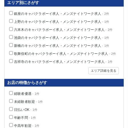
エリア別にさがす
関内・馬車道・日ノ出町
武蔵新城
元住吉
茅ヶ崎
銀座のキャバクラボーイ求人・メンズナイトワーク求人
- 2件
戸塚
たまプラーザ
上野のキャバクラボーイ求人・メンズナイトワーク求人
- 1件
大船
相模原
六本木のキャバクラボーイ求人・メンズナイトワーク求人
- 2件
厚木
横須賀
池袋のキャバクラボーイ求人・メンズナイトワーク求人
- 1件
桜木町
新橋のキャバクラボーイ求人・メンズナイトワーク求人
- 1件
歌舞伎町のキャバクラボーイ求人・メンズナイトワーク求人
- 2件
埼玉県
吉祥寺のキャバクラボーイ求人・メンズナイトワーク求人
- 1件
大宮
南越谷
エリア詳細を見る
志木
川越
草加
南浦和
お店の特徴からさがす
所沢
熊谷
獨協大学前＜草加松原＞
北浦和（西口）
経験者優遇
- 1件
春日部
川口
未経験者歓迎
- 1件
蕨
日払いOK
- 1件
年齢不問
- 1件
千葉県
中高年歓迎
- 1件