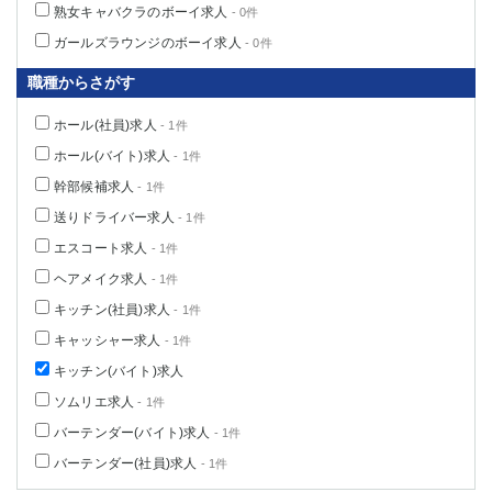
熟女キャバクラのボーイ求人
- 0件
高崎
館林
ガールズラウンジのボーイ求人
- 0件
職種からさがす
0
選択した内容で設定
該当求人
件
ホール(社員)求人
- 1件
ホール(バイト)求人
- 1件
幹部候補求人
- 1件
送りドライバー求人
- 1件
エスコート求人
- 1件
ヘアメイク求人
- 1件
キッチン(社員)求人
- 1件
キャッシャー求人
- 1件
キッチン(バイト)求人
ソムリエ求人
- 1件
バーテンダー(バイト)求人
- 1件
バーテンダー(社員)求人
- 1件