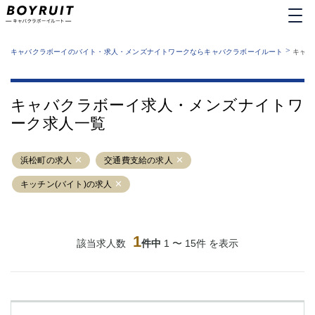
MENU
エリアから探す
関西版
>
業種から探す
キャバクラボーイのバイト・求人・メンズナイトワークならキャバクラボーイルート
キャバ
職種から探す
東京都
特徴から探す
運営者情報
銀座
上野
キャバクラボーイルートとは？
キャバクラボーイ求人・メンズナイトワ
サイトマップ
六本木
池袋
ーク求人一覧
新橋
歌舞伎町
吉祥寺
練馬
浜松町の求人
渋谷
交通費支給の求人
大和
錦糸町
秋葉原
キッチン(バイト)の求人
八王子
恵比寿
神田
立川
千葉中央
門前仲町
1
該当求人数
件中
1 〜 15件 を表示
町田
五反田
横須賀中央
調布
蒲田
北千住
①六本木 ②西麻布
大山