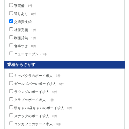
船橋
津田沼
寮完備
- 1件
成田
千葉
送りあり
- 0件
西船橋
佐倉
交通費支給
柏（西口）
木更津
社保完備
- 1件
柏（東口）
下総中山
制服貸与
- 1件
茂原
松戸
食事つき
- 0件
八千代台
本八幡
ニューオープン
東金
浦安
- 0件
業種からさがす
栃木県
キャバクラのボーイ求人
- 1件
宇都宮
小山
ガールズバーのボーイ求人
- 0件
東武宇都宮（宇都宮西口）
ラウンジのボーイ求人
- 0件
茨城県
クラブのボーイ求人
- 0件
朝キャバ/昼キャバのボーイ求人
- 0件
土浦
ひたち野うしく
スナックのボーイ求人
- 0件
群馬県
コンカフェのボーイ求人
- 0件