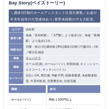
赤坂
高円寺
Bay Story(ベイストーリー)
赤羽
品川
＼週休3日制のホールアシスタント社員大募集／お盆や
蒲田東口
多摩センター
年末年始等の大型連休あり♪業界未経験の方も大歓迎。
立川（南口）
新宿
浜松町
西葛西
浜松町
エリア
中野
葛西
各線『浜松町駅』『大門駅』より徒歩1分。各線『新橋
府中
中目黒
最寄り駅
駅』より徒歩11分。
ひばりヶ丘（北口）
学芸大学
日曜・祝日 [社]週休制 [準社]週休2日制 [ア]週2日～OK
時間/休日
吉祥寺（南口／公園口）
小作・羽村・福生エリア
／曜日応相談
自由が丘
吉祥寺（北口／東口）
キャバクラ
業種
四谷
錦糸町南口
ホール(社員), ホール(バイト), 幹部候補, キャッシャー,
職種
下北沢・経堂
金町（北口）
エスコート, キッチン(バイト)
成増駅徒歩3分の好立地！
①JR埼京線「赤羽駅」から徒歩2分 ②
日払いOK, 寮完備, 年齢不問, 経験者優遇, 未経験者歓
キーワード
三軒茶屋（南口）
①歌舞伎町 ②新宿 ③新宿三丁目 ④
迎, 中高年歓迎, 交通費支給, 社保完備
①歌舞伎町 ②新宿 ③西部新宿 ③東新宿
①歌舞伎町 ②新宿
職種
給与
①銀座 ②新橋
錦糸町(南口)
蒲田(西口)
清瀬（南口）
ホール(バイト)
時給 1,500円以上
①東武練馬 ②成増・板橋 ③大山 ②池袋
池袋東口