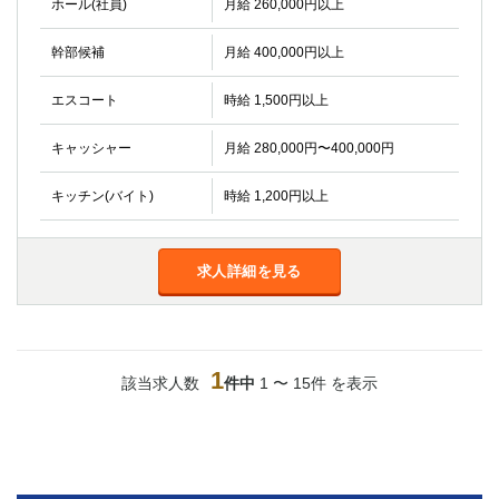
ホール(社員)
月給 260,000円以上
金町
大井町
大泉学園
下赤塚
幹部候補
月給 400,000円以上
竹ノ塚
三鷹
亀戸
水道橋
エスコート
時給 1,500円以上
荻窪
浅草
新小岩
幡ヶ谷
キャッシャー
月給 280,000円〜400,000円
祖師ヶ谷大蔵
小岩
キッチン(バイト)
時給 1,200円以上
湯島
久米川
市川
西麻布
五井
求人詳細を見る
神奈川県
関内
横浜
1
川崎
溝の口
該当求人数
件中
1 〜 15件 を表示
本厚木
新横浜
藤沢
平塚
武蔵小杉
橋本
小田原
横浜・桜木町