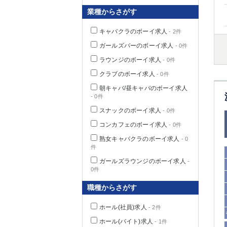
業種からさがす
キャバクラのボーイ求人
- 2件
千葉県
ガールズバーのボーイ求人
- 0件
ラウンジのボーイ求人
- 0件
クラブのボーイ求人
- 0件
朝キャバ/昼キャバのボーイ求人
- 0件
栃木県
スナックのボーイ求人
- 0件
コンカフェのボーイ求人
- 0件
茨城県
熟女キャバクラのボーイ求人
- 0
件
群馬県
ガールズラウンジのボーイ求人
-
0件
職種からさがす
ホール(社員)求人
- 2件
ホール(バイト)求人
- 1件