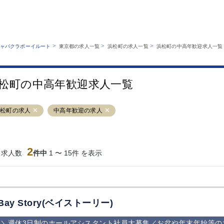
MENU
エリアから探す
関西版
業種から探す
銀座
上野
六本木
池袋
>
>
>
ャバクラボーイルート
東京都の求人一覧
浜松町の求人一覧
浜松町の中高年歓迎求人一覧
職種から探す
特徴から探す
歌舞伎町
吉祥寺
練馬
渋谷
運営者情報
キャバクラボーイルートとは？
錦糸町
秋葉原
八王子
恵比寿
サイトマップ
松町の中高年歓迎求人一覧
立川
千葉中央
門前仲町
町田
横須賀中央
調布
蒲田
北千住
浜松町の求人
中高年歓迎の求人
大山
赤坂
高円寺
赤羽
蒲田東口
多摩センター
立川（南口）
新宿
西葛西
中野
葛西
府中
2
当求人数
件中
1 〜 15件 を表示
ひばりヶ丘（北
学芸大学
吉祥寺（南口／
小作・羽村・
口）
公園口）
生エリア
吉祥寺（北口／
四谷
錦糸町南口
下北沢・経堂
東口）
成増駅徒歩3分
①JR埼京線
三軒茶屋（南
①歌舞伎町 
の好立地！
「赤羽駅」から
口）
新宿 ③新宿
Bay Story(ベイストーリー)
徒歩2分 ②東
丁目 ④西武
京メトロ南北線
宿
＼週休3日制のホールアシスタント社員大募集／お盆や年末年始等の
「赤羽岩淵駅」