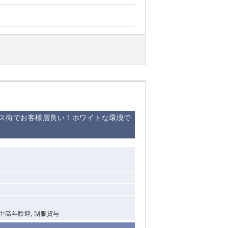
西船橋
下総中山
東金
ス街でお客様層良い！ホワイトな環境で
 中高年歓迎, 制服貸与