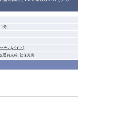
清瀬（南口）
大泉学園
11分。
水道橋
祖師ヶ谷大蔵
ッチン(バイト)
西麻布
 交通費支給, 社保完備
本厚木
橋本
元住吉
相模原
草加
円
草
北浦和（西口）