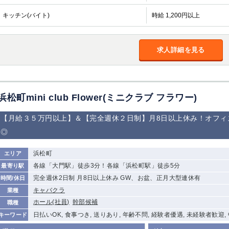
加松原＞
キッチン(バイト)
時給 1,200円以上
春日部
川口
蕨
船橋
津田沼
成田
千葉
求人詳細を見る
佐倉
柏（西口）
木更津
柏（東口）
茂原
松戸
八千代台
本八幡
浦安
浜松町mini club Flower(ミニクラブ フラワー)
宇都宮
小山
東武宇都宮（宇
都宮西口）
【月給３５万円以上】＆【完全週休２日制】月8日以上休み！オフィ
◎
土浦
ひたち野うしく
浜松町
エリア
高崎
館林
各線「大門駅」徒歩3分！各線「浜松町駅」徒歩5分
最寄り駅
完全週休2日制 月8日以上休み GW、お盆、正月大型連休有
時間/休日
キャバクラ
業種
0
選択した内容で設定
該当求人
件
ホール(社員)
幹部候補
職種
日払いOK, 食事つき, 送りあり, 年齢不問, 経験者優遇, 未経験者歓迎,
キーワード