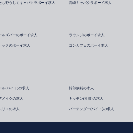
たち野うしくキャバクラボーイ求人
高崎キャバクラボーイ求人
ールズバーのボーイ求人
ラウンジのボーイ求人
ナックのボーイ求人
コンカフェのボーイ求人
ール(バイト)の求人
幹部候補の求人
アメイクの求人
キッチン(社員)の求人
ムリエの求人
バーテンダー(バイト)の求人