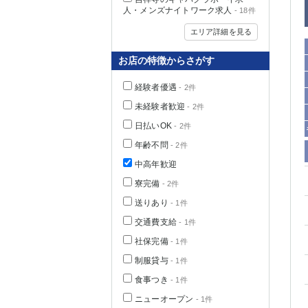
人・メンズナイトワーク求人
- 18件
エリア詳細を見る
お店の特徴からさがす
経験者優遇
- 2件
未経験者歓迎
- 2件
日払いOK
- 2件
年齢不問
- 2件
中高年歓迎
神奈川県
寮完備
- 2件
送りあり
- 1件
交通費支給
- 1件
社保完備
- 1件
制服貸与
- 1件
食事つき
- 1件
埼玉県
ニューオープン
- 1件