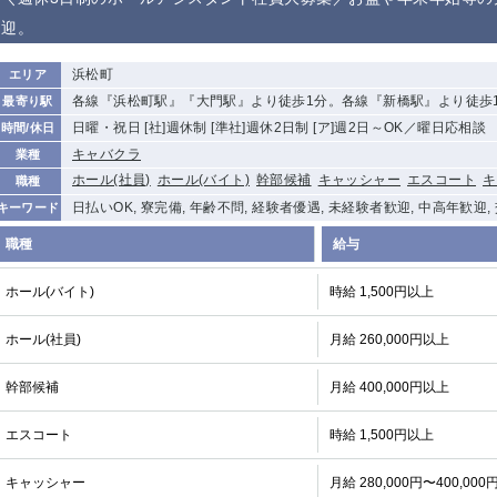
から徒歩10分
迎。
①歌舞伎町 ②
①銀座 ②新橋
錦糸町(南口)
蒲田(西口)
新宿
浜松町
エリア
①東武練馬 ②
池袋東口
金町
大井町
各線『浜松町駅』『大門駅』より徒歩1分。各線『新橋駅』より徒歩
最寄り駅
成増・板橋 ③
大山 ②池袋
日曜・祝日 [社]週休制 [準社]週休2日制 [ア]週2日～OK／曜日応相談
時間/休日
下赤塚
竹ノ塚
三鷹
亀戸
キャバクラ
業種
荻窪
浅草
新小岩
幡ヶ谷
ホール(社員)
ホール(バイト)
幹部候補
キャッシャー
エスコート
キ
職種
小岩
湯島
久米川
市川
日払いOK, 寮完備, 年齢不問, 経験者優遇, 未経験者歓迎, 中高年歓迎,
キーワード
五井
職種
給与
関内
横浜
川崎
溝の口
ホール(バイト)
時給 1,500円以上
新横浜
藤沢
平塚
武蔵小杉
小田原
横浜・桜木町
関内・馬車道・
武蔵新城
ホール(社員)
月給 260,000円以上
日ノ出町
茅ヶ崎
戸塚
たまプラーザ
大船
幹部候補
月給 400,000円以上
厚木
横須賀
桜木町
エスコート
時給 1,500円以上
大宮
南越谷
志木
川越
キャッシャー
月給 280,000円〜400,000
南浦和
所沢
熊谷
獨協大学前＜