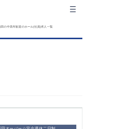
新橋
蒲田の中高年歓迎のホール(社員)求人一覧
大和
神田
五反田
①六本木 ②西
麻布
品川
浜松町
中目黒
福
自由が丘
金町（北口）
②
①歌舞伎町 ②
三
新宿 ③西部新
新
宿 ③東新宿
5万円オーバー☆完全週休二日制