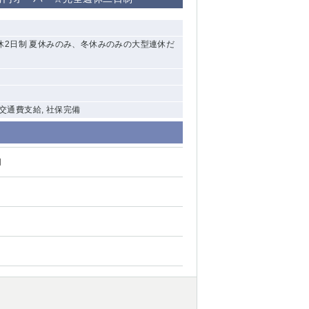
清瀬（南口）
全週休2日制 夏休みのみ、冬休みのみの大型連休だ
大泉学園
水道橋
祖師ヶ谷大蔵
 交通費支給, 社保完備
西麻布
円
本厚木
橋本
元住吉
相模原
草加
草
北浦和（西口）