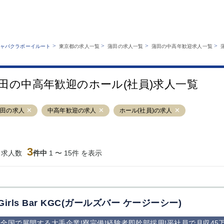
MENU
エリアから探す
関西版
業種から探す
銀座
上野
六本木
池袋
>
>
>
>
ャバクラボーイルート
東京都の求人一覧
蒲田の求人一覧
蒲田の中高年歓迎求人一覧
職種から探す
特徴から探す
歌舞伎町
吉祥寺
練馬
渋谷
運営者情報
キャバクラボーイルートとは？
錦糸町
秋葉原
八王子
恵比寿
サイトマップ
田の中高年歓迎のホール(社員)求人一覧
立川
千葉中央
門前仲町
町田
横須賀中央
調布
蒲田
北千住
蒲田の求人
中高年歓迎の求人
ホール(社員)の求人
大山
赤坂
高円寺
赤羽
蒲田東口
多摩センター
立川（南口）
新宿
西葛西
中野
葛西
府中
3
当求人数
件中
1 〜 15件 を表示
ひばりヶ丘（北
学芸大学
吉祥寺（南口／
小作・羽村・
口）
公園口）
生エリア
吉祥寺（北口／
四谷
錦糸町南口
下北沢・経堂
東口）
成増駅徒歩3分
①JR埼京線
三軒茶屋（南
①歌舞伎町 
の好立地！
「赤羽駅」から
口）
新宿 ③新宿
Girls Bar KGC(ガールズバー ケージーシー)
徒歩2分 ②東
丁目 ④西武
京メトロ南北線
宿
全国で展開する大手企業!寮完備!経験者即幹部採用!平社員で月収4
「赤羽岩淵駅」