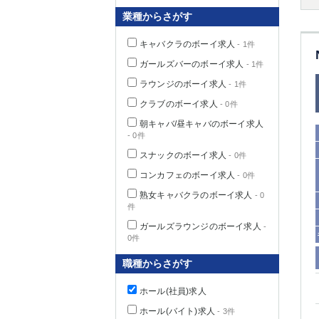
業種からさがす
キャバクラのボーイ求人
- 1件
千葉県
ガールズバーのボーイ求人
- 1件
ラウンジのボーイ求人
- 1件
クラブのボーイ求人
- 0件
朝キャバ/昼キャバのボーイ求人
- 0件
栃木県
スナックのボーイ求人
- 0件
コンカフェのボーイ求人
- 0件
茨城県
熟女キャバクラのボーイ求人
- 0
件
群馬県
ガールズラウンジのボーイ求人
-
0件
職種からさがす
ホール(社員)求人
ホール(バイト)求人
- 3件