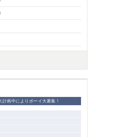
円
円
拡大計画中によりボーイ大募集！