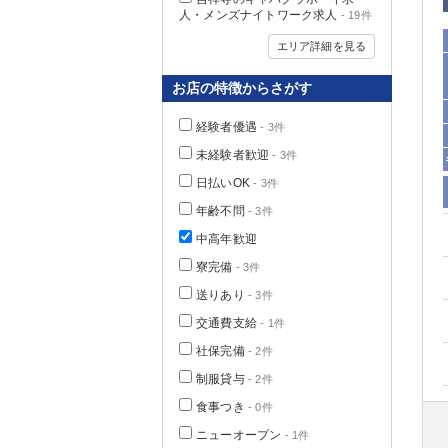
人・メンズナイトワーク求人
- 19件
エリア詳細を見る
お店の特徴からさがす
経験者優遇
- 3件
未経験者歓迎
- 3件
日払いOK
- 3件
年齢不問
- 3件
中高年歓迎
神奈川県
寮完備
- 3件
送りあり
- 3件
交通費支給
- 1件
社保完備
- 2件
制服貸与
- 2件
食事つき
- 0件
埼玉県
ニューオープン
- 1件