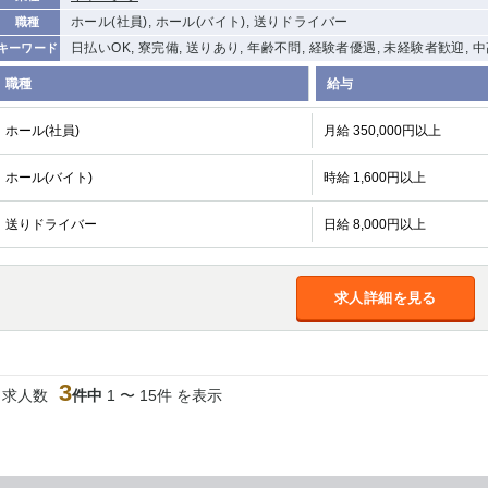
ホール(社員), ホール(バイト), 送りドライバー
職種
日払いOK, 寮完備, 送りあり, 年齢不問, 経験者優遇, 未経験者歓迎, 
キーワード
職種
給与
ホール(社員)
月給 350,000円以上
ホール(バイト)
時給 1,600円以上
送りドライバー
日給 8,000円以上
求人詳細を見る
3
当求人数
件中
1 〜 15件 を表示