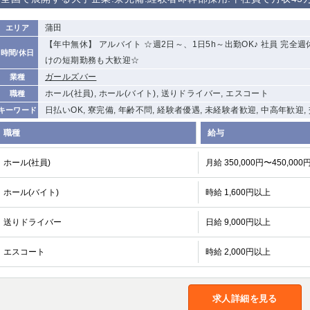
から徒歩10分
①歌舞伎町 ②
①銀座 ②新橋
錦糸町(南口)
蒲田(西口)
蒲田
エリア
新宿
【年中無休】 アルバイト ☆週2日～、1日5h～出勤OK♪ 社員 完
時間/休日
①東武練馬 ②
池袋東口
金町
大井町
けの短期勤務も大歓迎☆
成増・板橋 ③
大山 ②池袋
ガールズバー
業種
下赤塚
竹ノ塚
三鷹
亀戸
ホール(社員), ホール(バイト), 送りドライバー, エスコート
職種
荻窪
浅草
新小岩
幡ヶ谷
日払いOK, 寮完備, 年齢不問, 経験者優遇, 未経験者歓迎, 中高年歓迎,
キーワード
小岩
湯島
久米川
市川
職種
給与
五井
ホール(社員)
月給 350,000円〜450,000
関内
横浜
川崎
溝の口
ホール(バイト)
時給 1,600円以上
新横浜
藤沢
平塚
武蔵小杉
小田原
横浜・桜木町
関内・馬車道・
武蔵新城
日ノ出町
送りドライバー
日給 9,000円以上
茅ヶ崎
戸塚
たまプラーザ
大船
エスコート
時給 2,000円以上
厚木
横須賀
桜木町
大宮
南越谷
志木
川越
求人詳細を見る
南浦和
所沢
熊谷
獨協大学前＜