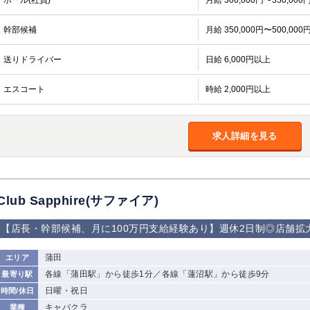
ホール(社員)
月給 300,000円〜350,000
幹部候補
月給 350,000円〜500,000
送りドライバー
日給 6,000円以上
エスコート
時給 2,000円以上
求人詳細を見る
Club Sapphire(サファイア)
【店長・幹部候補、月に100万円支給経験あり】週休2日制◎店舗
蒲田
エリア
各線「蒲田駅」から徒歩1分／各線「蓮沼駅」から徒歩9分
最寄り駅
日曜・祝日
時間/休日
キャバクラ
業種