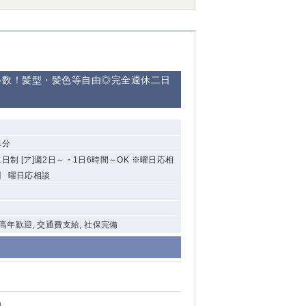
西船橋
下総中山
多数！髪型・髪色等自由◎完全週休二日
東金
1分
制 [ア]週2日～・1日6時間～OK ※曜日応相
】 曜日応相談
中高年歓迎, 交通費支給, 社保完備