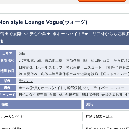
加松原＞
春日部
川口
蕨
Non style Lounge Vogue(ヴォーグ)
船橋
津田沼
成田
千葉
佐倉
柏（西口）
木更津
柏（東口）
蒲田で展開中の安心企業★‼求ホールバイト‼★エリア外からも応募
茂原
松戸
八千代台
本八幡
制
浦安
蒲田
エリア
宇都宮
小山
東武宇都宮（宇
JR京浜東北線、東急池上線、東急多摩川線「蒲田駅 西口」から徒歩
最寄り駅
都宮西口）
日曜定休 【ホールスタッフ・幹部候補・エスコート】 [社]完全週休二日
時間/休日
談 ※夏休み・冬休み等長期休暇のみの短期も歓迎 【送りドライバー
土浦
ひたち野うしく
ラウンジ
業種
ホール(社員), ホール(バイト), 幹部候補, 送りドライバー, エスコート
職種
高崎
館林
日払いOK, 寮完備, 食事つき, 年齢不問, 経験者優遇, 未経験者歓迎, 
キーワード
職種
給与
0
選択した内容で設定
該当求人
件
ホール(バイト)
時給 1,500円以上