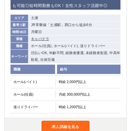
赤坂
高円寺
も可能◎短時間勤務もOK！女性スタッフ活躍中◎
赤羽
品川
蒲田東口
多摩センター
土浦
エリア
立川（南口）
新宿
JR常磐線「土浦駅」西口から徒歩6分
最寄り駅
浜松町
西葛西
月曜日
時間/休日
中野
葛西
キャバクラ
業種
府中
中目黒
ホール(社員), ホール(バイト), 送りドライバー
職種
ひばりヶ丘（北口）
学芸大学
日払いOK, 年齢不問, 経験者優遇, 未経験者歓迎, 中高年
キーワード
歓迎, 社保完備
吉祥寺（南口／公園口）
小作・羽村・福生エリア
自由が丘
吉祥寺（北口／東口）
職種
給与
四谷
錦糸町南口
ホール(バイト)
下北沢・経堂
時給 2,000円以上
金町（北口）
成増駅徒歩3分の好立地！
①JR埼京線「赤羽駅」から徒歩2分 ②
ホール(社員)
月給 300,000円以上
三軒茶屋（南口）
①歌舞伎町 ②新宿 ③新宿三丁目 ④
①歌舞伎町 ②新宿 ③西部新宿 ③東新宿
①歌舞伎町 ②新宿
送りドライバー
時給 1,200円以上
①銀座 ②新橋
錦糸町(南口)
蒲田(西口)
清瀬（南口）
①東武練馬 ②成増・板橋 ③大山 ②池袋
池袋東口
求人詳細を見る