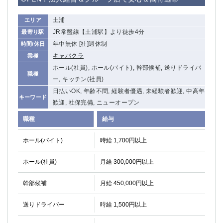
高崎
館林
土浦
エリア
JR常盤線【土浦駅】より徒歩4分
最寄り駅
0
年中無休 [社]週休制
時間/休日
選択した内容で設定
該当求人
件
キャバクラ
業種
ホール(社員), ホール(バイト), 幹部候補, 送りドライバ
職種
ー, キッチン(社員)
日払いOK, 年齢不問, 経験者優遇, 未経験者歓迎, 中高年
キーワード
歓迎, 社保完備, ニューオープン
職種
給与
ホール(バイト)
時給 1,700円以上
ホール(社員)
月給 300,000円以上
幹部候補
月給 450,000円以上
送りドライバー
時給 1,500円以上