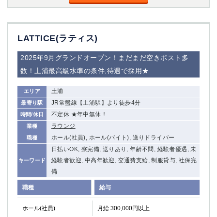
金町
大井町
大泉学園
下赤塚
竹ノ塚
三鷹
LATTICE(ラティス)
亀戸
水道橋
荻窪
浅草
2025年9月グランドオープン！まだまだ空きポスト多
新小岩
幡ヶ谷
数！土浦最高級水準の条件,待遇で採用★
祖師ヶ谷大蔵
小岩
湯島
久米川
土浦
エリア
市川
西麻布
JR常盤線【土浦駅】より徒歩4分
最寄り駅
五井
不定休 ★年中無休！
時間/休日
ラウンジ
業種
神奈川県
ホール(社員), ホール(バイト), 送りドライバー
職種
日払いOK, 寮完備, 送りあり, 年齢不問, 経験者優遇, 未
関内
横浜
経験者歓迎, 中高年歓迎, 交通費支給, 制服貸与, 社保完
キーワード
川崎
溝の口
備
本厚木
新横浜
職種
給与
藤沢
平塚
武蔵小杉
橋本
ホール(社員)
月給 300,000円以上
小田原
横浜・桜木町