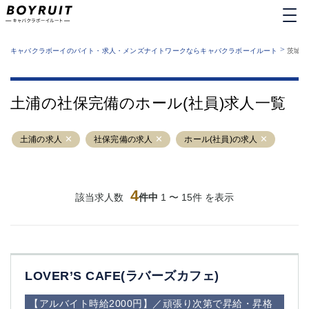
MENU
エリアから探す
関西版
>
業種から探す
キャバクラボーイのバイト・求人・メンズナイトワークならキャバクラボーイルート
茨城県
職種から探す
東京都
特徴から探す
運営者情報
銀座
上野
キャバクラボーイルートとは？
土浦の社保完備のホール(社員)求人一覧
サイトマップ
六本木
池袋
新橋
歌舞伎町
土浦の求人
社保完備の求人
ホール(社員)の求人
吉祥寺
練馬
渋谷
大和
錦糸町
秋葉原
八王子
4
恵比寿
該当求人数
件中
1 〜 15件 を表示
神田
立川
千葉中央
門前仲町
町田
五反田
横須賀中央
調布
LOVER’S CAFE(ラバーズカフェ)
蒲田
北千住
①六本木 ②西麻布
大山
【アルバイト時給2000円】／頑張り次第で昇給・昇格