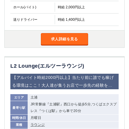
関内・馬車道・日ノ出町
武蔵新城
ホール(バイト)
時給 2,000円以上
元住吉
茅ヶ崎
送りドライバー
戸塚
時給 1,400円以上
たまプラーザ
大船
相模原
厚木
横須賀
求人詳細を見る
桜木町
埼玉県
L2 Lounge(エルツーラウンジ)
大宮
南越谷
志木
川越
【アルバイト時給2000円以上】当たり前に誰でも稼げ
草加
南浦和
る環境はここ！大人達が集うお店で一歩先の経験を…
所沢
熊谷
獨協大学前＜草加松原＞
北浦和（西口）
土浦
エリア
春日部
川口
JR常磐線『土浦駅』西口から徒歩5分,つくばエクスプ
最寄り駅
蕨
レス『つくば駅』から車で20分
月曜日
時間/休日
千葉県
ラウンジ
業種