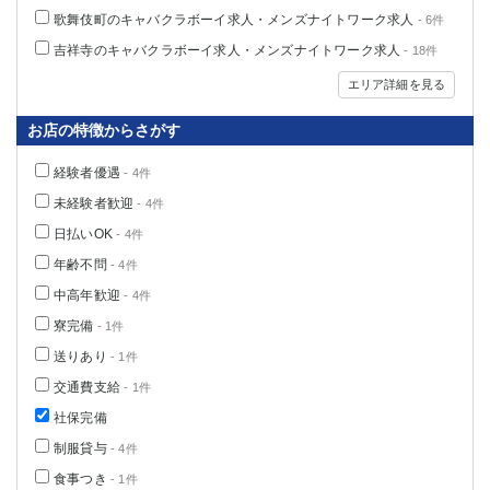
歌舞伎町のキャバクラボーイ求人・メンズナイトワーク求人
- 6件
吉祥寺のキャバクラボーイ求人・メンズナイトワーク求人
- 18件
エリア詳細を見る
お店の特徴からさがす
経験者優遇
- 4件
未経験者歓迎
- 4件
日払いOK
- 4件
年齢不問
- 4件
中高年歓迎
- 4件
寮完備
- 1件
送りあり
- 1件
交通費支給
- 1件
社保完備
制服貸与
- 4件
食事つき
- 1件