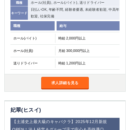
ホール(社員), ホール(バイト), 送りドライバー
職種
船橋
津田沼
日払いOK, 年齢不問, 経験者優遇, 未経験者歓迎, 中高年
成田
千葉
キーワード
歓迎, 社保完備
西船橋
佐倉
柏（西口）
木更津
職種
給与
柏（東口）
下総中山
ホール(バイト)
時給 2,000円以上
茂原
松戸
八千代台
本八幡
ホール(社員)
月給 300,000円以上
東金
浦安
送りドライバー
時給 1,200円以上
栃木県
宇都宮
小山
求人詳細を見る
東武宇都宮（宇都宮西口）
茨城県
妃翠(ヒスイ)
土浦
ひたち野うしく
【土浦史上最大級のキャバクラ】2025年12月新規
群馬県
OPEN！法人経営＆グループ店で安心＆高待遇◎