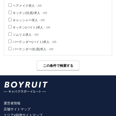
高崎
館林
ヘアメイク求人
- 0件
キッチン(社員)求人
- 0件
キャッシャー求人
- 0件
0
選択した内容で設定
該当求人
件
キッチン(バイト)求人
- 0件
ソムリエ求人
- 0件
バーテンダー(バイト)求人
- 0件
バーテンダー(社員)求人
- 0件
この条件で検索する
運営者情報
店舗サイトマップ
エリアx特徴サイトマップ