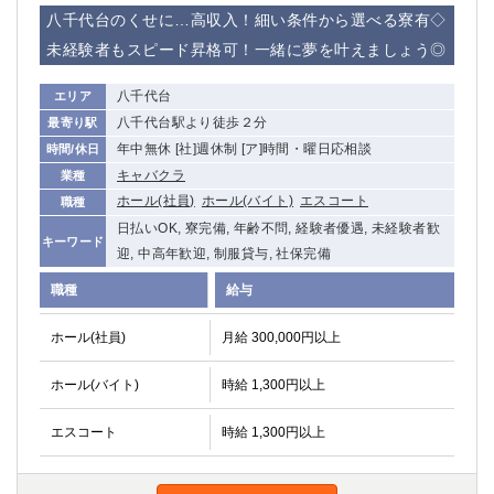
赤坂
高円寺
八千代台のくせに…高収入！細い条件から選べる寮有◇
赤羽
品川
未経験者もスピード昇格可！一緒に夢を叶えましょう◎
蒲田東口
多摩センター
立川（南口）
新宿
八千代台
エリア
浜松町
西葛西
八千代台駅より徒歩２分
最寄り駅
中野
葛西
年中無休 [社]週休制 [ア]時間・曜日応相談
時間/休日
府中
中目黒
キャバクラ
業種
ひばりヶ丘（北口）
学芸大学
ホール(社員)
ホール(バイト)
エスコート
職種
吉祥寺（南口／公園口）
小作・羽村・福生エリア
日払いOK, 寮完備, 年齢不問, 経験者優遇, 未経験者歓
キーワード
自由が丘
迎, 中高年歓迎, 制服貸与, 社保完備
吉祥寺（北口／東口）
四谷
錦糸町南口
職種
給与
下北沢・経堂
金町（北口）
成増駅徒歩3分の好立地！
①JR埼京線「赤羽駅」から徒歩2分 ②
ホール(社員)
月給 300,000円以上
三軒茶屋（南口）
①歌舞伎町 ②新宿 ③新宿三丁目 ④
ホール(バイト)
時給 1,300円以上
①歌舞伎町 ②新宿 ③西部新宿 ③東新宿
①歌舞伎町 ②新宿
①銀座 ②新橋
錦糸町(南口)
エスコート
時給 1,300円以上
蒲田(西口)
清瀬（南口）
①東武練馬 ②成増・板橋 ③大山 ②池袋
池袋東口