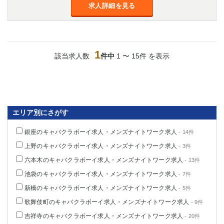
金町
大井町
求人詳細を見る
大泉学園
下赤塚
竹ノ塚
三鷹
亀戸
水道橋
1
荻窪
浅草
該当求人数
件中
1 〜 15件 を表示
新小岩
幡ヶ谷
祖師ヶ谷大蔵
小岩
湯島
久米川
市川
西麻布
エリア別にさがす
五井
銀座のキャバクラボーイ求人・メンズナイトワーク求人
- 14件
神奈川県
上野のキャバクラボーイ求人・メンズナイトワーク求人
- 3件
関内
横浜
六本木のキャバクラボーイ求人・メンズナイトワーク求人
- 13件
川崎
溝の口
池袋のキャバクラボーイ求人・メンズナイトワーク求人
- 7件
本厚木
新横浜
新橋のキャバクラボーイ求人・メンズナイトワーク求人
- 5件
藤沢
平塚
歌舞伎町のキャバクラボーイ求人・メンズナイトワーク求人
- 9件
武蔵小杉
橋本
吉祥寺のキャバクラボーイ求人・メンズナイトワーク求人
- 20件
小田原
横浜・桜木町