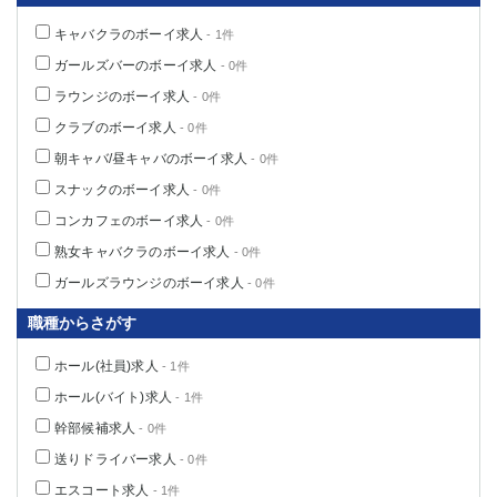
船橋
津田沼
キャバクラのボーイ求人
- 1件
成田
千葉
ガールズバーのボーイ求人
- 0件
西船橋
佐倉
ラウンジのボーイ求人
柏（西口）
- 0件
木更津
柏（東口）
下総中山
クラブのボーイ求人
- 0件
茂原
松戸
朝キャバ/昼キャバのボーイ求人
- 0件
八千代台
本八幡
スナックのボーイ求人
- 0件
東金
浦安
コンカフェのボーイ求人
- 0件
熟女キャバクラのボーイ求人
- 0件
栃木県
ガールズラウンジのボーイ求人
- 0件
宇都宮
小山
職種からさがす
東武宇都宮（宇都宮西口）
ホール(社員)求人
- 1件
茨城県
ホール(バイト)求人
- 1件
土浦
ひたち野うしく
幹部候補求人
- 0件
送りドライバー求人
- 0件
群馬県
エスコート求人
- 1件