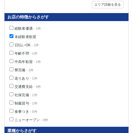
エリア詳細を見る
関内・馬車道・日ノ出町
武蔵新城
元住吉
茅ヶ崎
お店の特徴からさがす
戸塚
たまプラーザ
大船
相模原
経験者優遇
- 1件
厚木
横須賀
未経験者歓迎
桜木町
日払いOK
- 1件
年齢不問
- 1件
埼玉県
中高年歓迎
- 1件
大宮
南越谷
寮完備
- 1件
志木
川越
送りあり
- 1件
草加
南浦和
交通費支給
- 0件
所沢
熊谷
社保完備
- 1件
獨協大学前＜草加松原＞
北浦和（西口）
制服貸与
- 1件
春日部
川口
食事つき
蕨
- 0件
ニューオープン
- 0件
千葉県
業種からさがす