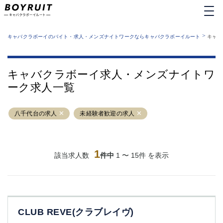
MENU
エリアから探す
関西版
>
業種から探す
キャバクラボーイのバイト・求人・メンズナイトワークならキャバクラボーイルート
キャバ
職種から探す
東京都
特徴から探す
運営者情報
銀座
上野
キャバクラボーイルートとは？
キャバクラボーイ求人・メンズナイトワ
サイトマップ
六本木
池袋
ーク求人一覧
新橋
歌舞伎町
吉祥寺
練馬
八千代台の求人
渋谷
未経験者歓迎の求人
大和
錦糸町
秋葉原
八王子
恵比寿
神田
立川
1
該当求人数
件中
1 〜 15件 を表示
千葉中央
門前仲町
町田
五反田
横須賀中央
調布
蒲田
北千住
CLUB REVE(クラブレイヴ)
①六本木 ②西麻布
大山