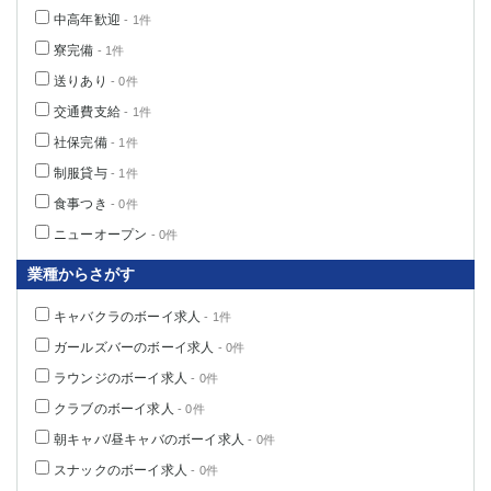
船橋
津田沼
中高年歓迎
- 1件
成田
千葉
寮完備
- 1件
西船橋
佐倉
送りあり
- 0件
柏（西口）
木更津
交通費支給
- 1件
柏（東口）
下総中山
社保完備
- 1件
茂原
松戸
制服貸与
- 1件
八千代台
本八幡
食事つき
- 0件
東金
浦安
ニューオープン
- 0件
栃木県
業種からさがす
宇都宮
小山
キャバクラのボーイ求人
- 1件
東武宇都宮（宇都宮西口）
ガールズバーのボーイ求人
- 0件
茨城県
ラウンジのボーイ求人
- 0件
クラブのボーイ求人
- 0件
土浦
ひたち野うしく
朝キャバ/昼キャバのボーイ求人
- 0件
群馬県
スナックのボーイ求人
- 0件