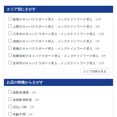
関内・馬車道・日ノ出町
武蔵新城
エリア別にさがす
元住吉
茅ヶ崎
戸塚
たまプラーザ
銀座のキャバクラボーイ求人・メンズナイトワーク求人
- 15件
大船
相模原
上野のキャバクラボーイ求人・メンズナイトワーク求人
- 3件
厚木
横須賀
六本木のキャバクラボーイ求人・メンズナイトワーク求人
- 13件
桜木町
池袋のキャバクラボーイ求人・メンズナイトワーク求人
- 7件
新橋のキャバクラボーイ求人・メンズナイトワーク求人
- 5件
埼玉県
歌舞伎町のキャバクラボーイ求人・メンズナイトワーク求人
- 9件
大宮
南越谷
吉祥寺のキャバクラボーイ求人・メンズナイトワーク求人
- 21件
志木
川越
エリア詳細を見る
草加
南浦和
所沢
熊谷
お店の特徴からさがす
獨協大学前＜草加松原＞
北浦和（西口）
春日部
川口
経験者優遇
- 1件
蕨
未経験者歓迎
- 1件
日払いOK
- 1件
千葉県
年齢不問
- 1件