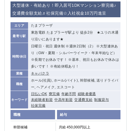
赤坂
高円寺
大型連休・有給あり！即入居可1DKマンション寮完備♪
赤羽
品川
交通費全額支給♬社保完備☆入社祝金10万円進呈
蒲田東口
多摩センター
立川（南口）
新宿
たまプラーザ
エリア
浜松町
西葛西
東急電鉄 たまプラーザ駅より 徒歩2分 ★ユリの木通
最寄り駅
中野
葛西
り沿いにあります★
府中
中目黒
日曜日・祝日 週休制 ※週休2日制（2） ※大型連休あ
ひばりヶ丘（北口）
学芸大学
り（GW・夏期・シルバーウイーク・年末年始など）
時間/休日
※長期でお休みです！ ※基本、祝日もお休みで休みは
吉祥寺（南口／公園口）
小作・羽村・福生エリア
多いです！ ※有給休暇あり！
自由が丘
吉祥寺（北口／東口）
キャバクラ
業種
四谷
錦糸町南口
ホール(社員), ホール(バイト), 幹部候補, 送りドライバ
下北沢・経堂
金町（北口）
職種
ー, ヘアメイク, エスコート
成増駅徒歩3分の好立地！
①JR埼京線「赤羽駅」から徒歩2分 ②
日払いOK
寮完備
年齢不問
経験者優遇
三軒茶屋（南口）
①歌舞伎町 ②新宿 ③新宿三丁目 ④
未経験者歓迎
中高年歓迎
交通費支給
制服貸与
キーワード
①歌舞伎町 ②新宿 ③西部新宿 ③東新宿
①歌舞伎町 ②新宿
社保完備
①銀座 ②新橋
錦糸町(南口)
職種
給与
蒲田(西口)
清瀬（南口）
①東武練馬 ②成増・板橋 ③大山 ②池袋
池袋東口
幹部候補
月給 450,000円以上