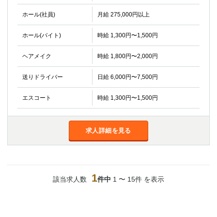
金町
大井町
ホール(社員)
月給 275,000円以上
大泉学園
下赤塚
竹ノ塚
三鷹
ホール(バイト)
時給 1,300円〜1,500円
亀戸
水道橋
荻窪
浅草
ヘアメイク
時給 1,800円〜2,000円
新小岩
幡ヶ谷
祖師ヶ谷大蔵
小岩
送りドライバー
日給 6,000円〜7,500円
湯島
久米川
エスコート
時給 1,300円〜1,500円
市川
西麻布
五井
求人詳細を見る
神奈川県
関内
横浜
川崎
溝の口
1
本厚木
新横浜
該当求人数
件中
1 〜 15件 を表示
藤沢
平塚
武蔵小杉
橋本
小田原
横浜・桜木町