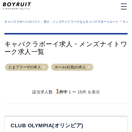
MENU
エリアから探す
関西版
>
業種から探す
キャバクラボーイのバイト・求人・メンズナイトワークならキャバクラボーイルート
キャバ
職種から探す
東京都
特徴から探す
運営者情報
銀座
上野
キャバクラボーイルートとは？
キャバクラボーイ求人・メンズナイトワ
サイトマップ
六本木
池袋
ーク求人一覧
新橋
歌舞伎町
吉祥寺
練馬
たまプラーザの求人
渋谷
ホール(社員)の求人
大和
錦糸町
秋葉原
八王子
恵比寿
神田
立川
1
該当求人数
件中
1 〜 15件 を表示
千葉中央
門前仲町
町田
五反田
横須賀中央
調布
蒲田
北千住
CLUB OLYMPIA(オリンピア)
①六本木 ②西麻布
大山