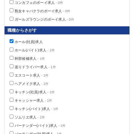
コンカフェのボーイ求人
- 0件
高崎
館林
熟女キャバクラのボーイ求人
- 0件
ガールズラウンジのボーイ求人
- 0件
0
選択した内容で設定
該当求人
件
職種からさがす
ホール(社員)求人
ホール(バイト)求人
- 1件
幹部候補求人
- 1件
送りドライバー求人
- 1件
エスコート求人
- 1件
ヘアメイク求人
- 1件
キッチン(社員)求人
- 1件
キャッシャー求人
- 1件
キッチン(バイト)求人
- 1件
ソムリエ求人
- 1件
バーテンダー(バイト)求人
- 1件