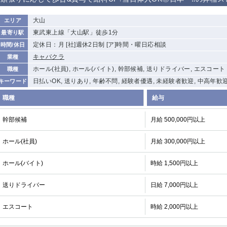
から徒歩10分
①歌舞伎町 ②
①銀座 ②新橋
錦糸町(南口)
蒲田(西口)
大山
エリア
新宿
東武東上線「大山駅」徒歩1分
最寄り駅
①東武練馬 ②
池袋東口
金町
大井町
定休日：月 [社]週休2日制 [ア]時間・曜日応相談
時間/休日
成増・板橋 ③
大山 ②池袋
キャバクラ
業種
下赤塚
竹ノ塚
三鷹
亀戸
ホール(社員), ホール(バイト), 幹部候補, 送りドライバー, エスコート
職種
荻窪
浅草
新小岩
幡ヶ谷
日払いOK, 送りあり, 年齢不問, 経験者優遇, 未経験者歓迎, 中高年歓
キーワード
小岩
湯島
久米川
市川
職種
給与
五井
幹部候補
月給 500,000円以上
関内
横浜
川崎
溝の口
ホール(社員)
月給 300,000円以上
新横浜
藤沢
平塚
武蔵小杉
小田原
横浜・桜木町
関内・馬車道・
武蔵新城
日ノ出町
ホール(バイト)
時給 1,500円以上
茅ヶ崎
戸塚
たまプラーザ
大船
送りドライバー
日給 7,000円以上
厚木
横須賀
桜木町
エスコート
時給 2,000円以上
大宮
南越谷
志木
川越
南浦和
所沢
熊谷
獨協大学前＜