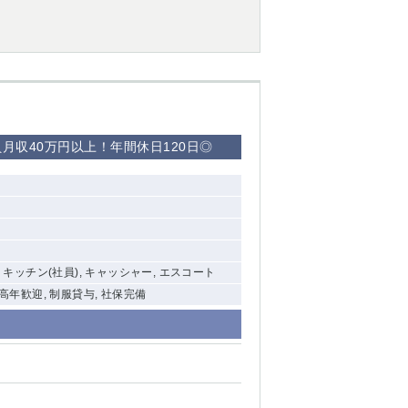
西船橋
下総中山
東金
収40万円以上！年間休日120日◎
, キッチン(社員), キャッシャー, エスコート
中高年歓迎, 制服貸与, 社保完備