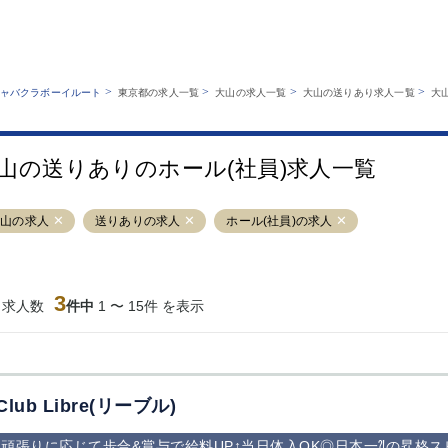
MENU
エリアから探す
関西版
業種から探す
銀座
上野
六本木
池袋
>
>
>
>
ャバクラボーイルート
東京都の求人一覧
大山の求人一覧
大山の送りあり求人一覧
大
職種から探す
特徴から探す
歌舞伎町
吉祥寺
練馬
渋谷
運営者情報
キャバクラボーイルートとは？
錦糸町
秋葉原
八王子
恵比寿
サイトマップ
山の送りありのホール(社員)求人一覧
立川
千葉中央
門前仲町
町田
横須賀中央
調布
蒲田
北千住
大山の求人
送りありの求人
ホール(社員)の求人
大山
赤坂
高円寺
赤羽
蒲田東口
多摩センター
立川（南口）
新宿
西葛西
中野
葛西
府中
3
当求人数
件中
1 〜 15件 を表示
ひばりヶ丘（北
学芸大学
吉祥寺（南口／
小作・羽村・
口）
公園口）
生エリア
吉祥寺（北口／
四谷
錦糸町南口
下北沢・経堂
東口）
成増駅徒歩3分
①JR埼京線
三軒茶屋（南
①歌舞伎町 
の好立地！
「赤羽駅」から
口）
新宿 ③新宿
Club Libre(リーブル)
徒歩2分 ②東
丁目 ④西武
京メトロ南北線
宿
頑張りに応じて歩合&賞与で給料UP↑当日体入OK◎日本一⁈の昇格
「赤羽岩淵駅」