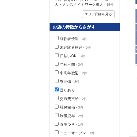
人・メンズナイトワーク求人
- 16件
エリア詳細を見る
お店の特徴からさがす
経験者優遇
- 3件
未経験者歓迎
- 3件
日払いOK
- 3件
年齢不問
- 3件
中高年歓迎
- 2件
神奈川県
寮完備
- 3件
送りあり
交通費支給
- 2件
社保完備
- 3件
制服貸与
- 2件
食事つき
- 1件
埼玉県
ニューオープン
- 1件