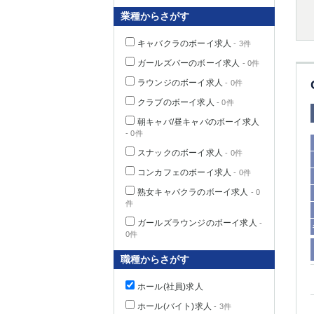
業種からさがす
キャバクラのボーイ求人
- 3件
千葉県
ガールズバーのボーイ求人
- 0件
ラウンジのボーイ求人
- 0件
クラブのボーイ求人
- 0件
朝キャバ/昼キャバのボーイ求人
- 0件
栃木県
スナックのボーイ求人
- 0件
コンカフェのボーイ求人
- 0件
茨城県
熟女キャバクラのボーイ求人
- 0
件
群馬県
ガールズラウンジのボーイ求人
-
0件
職種からさがす
ホール(社員)求人
ホール(バイト)求人
- 3件