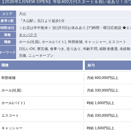
【2026年1月NEW OPEN】年収400万円スタート＆祝い金あり！
大山
エリア
『大山駅』北口より徒歩1分
最寄り駅
＜お店は年中無休＞ [社]月5日お休みあり [ア]時間・曜日応相談 ◆
時間/休日
キャバクラ
業種
ホール(社員), ホール(バイト), 幹部候補, キャッシャー, エスコート
職種
日払いOK, 寮完備, 食事つき, 送りあり, 年齢不問, 経験者優遇, 未経
キーワード
完備, ニューオープン
職種
給与
幹部候補
月給 600,000円以上
ホール(社員)
月給 330,000円以上
ホール(バイト)
時給 1,600円以上
エスコート
月給 330,000円以上
キャッシャー
時給 1,600円以上