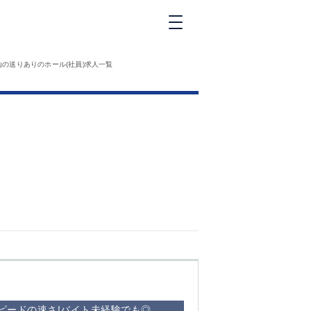
新橋
山の送りありのホール(社員)求人一覧
大和
神田
五反田
①六本木 ②西
麻布
品川
浜松町
中目黒
福
自由が丘
金町（北口）
②
①歌舞伎町 ②
三
新宿 ③西部新
新
宿 ③東新宿
スピードの速さ!バイト未経験でも◎