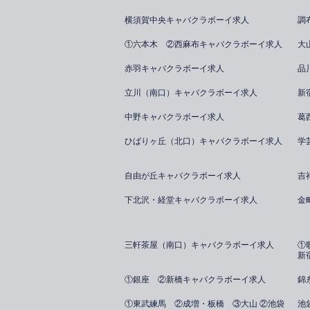
横須賀中央キャバクラボーイ求人
調
①六本木 ②西麻布キャバクラボーイ求人
大
赤羽キャバクラボーイ求人
品
立川（南口）キャバクラボーイ求人
新
中野キャバクラボーイ求人
葛
ひばりヶ丘（北口）キャバクラボーイ求人
学
自由が丘キャバクラボーイ求人
吉
下北沢・経堂キャバクラボーイ求人
金
三軒茶屋（南口）キャバクラボーイ求人
①
新
①銀座 ②新橋キャバクラボーイ求人
錦
①東武練馬 ②成増・板橋 ③大山 ②池袋
池