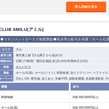
加松原＞
求人詳細を見る
春日部
川口
蕨
船橋
津田沼
成田
千葉
佐倉
柏（西口）
木更津
柏（東口）
CLUB AMILU(アミル)
茂原
松戸
八千代台
本八幡
浦安
◆マネジメントボーナス制度開始◆高水準の給与＆待遇！ホール社員月
宇都宮
大山
小山
東武宇都宮（宇
エリア
都宮西口）
東武東上線【大山駅】から徒歩1分
最寄り駅
日曜 [ア]時間・曜日応相談 [社]月10日/年間休日120日
時間/休日
土浦
ひたち野うしく
キャバクラ
業種
ホール(社員), ホール(バイト), 幹部候補, 送りドライバー, ヘアメイク
職種
高崎
館林
日払いOK, 寮完備, 送りあり, 年齢不問, 経験者優遇, 未経験者歓迎, 
キーワード
職種
給与
0
選択した内容で設定
該当求人
件
幹部候補
月給 600,000円以上
ホール(社員)
月給 400,000円以上