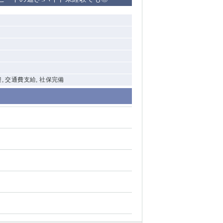
清瀬（南口）
大泉学園
水道橋
祖師ヶ谷大蔵
迎, 交通費支給, 社保完備
西麻布
本厚木
橋本
元住吉
相模原
草加
草
北浦和（西口）