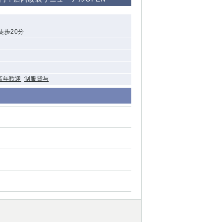
清瀬（南口）
徒歩20分
大泉学園
水道橋
祖師ヶ谷大蔵
高年歓迎
制服貸与
西麻布
本厚木
橋本
元住吉
相模原
草加
草
北浦和（西口）