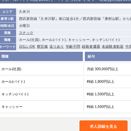
から徒歩10分
①歌舞伎町 ②
①銀座 ②新橋
錦糸町(南口)
蒲田(西口)
久米川
エリア
新宿
西武新宿線『久米川駅』南口徒歩1分／西武新宿線『東村山駅』から
最寄り駅
①東武練馬 ②
池袋東口
金町
大井町
火曜日
時間/休日
成増・板橋 ③
大山 ②池袋
スナック
業種
下赤塚
竹ノ塚
三鷹
亀戸
ホール(社員), ホール(バイト), キャッシャー, キッチン(バイト)
職種
荻窪
浅草
新小岩
幡ヶ谷
日払いOK
寮完備
送りあり
年齢不問
経験者優遇
未経験者歓迎
中
キーワード
小岩
湯島
久米川
市川
職種
給与
五井
ホール(社員)
月給 300,000円以上
関内
横浜
川崎
溝の口
ホール(バイト)
時給 1,800円以上
新横浜
藤沢
平塚
武蔵小杉
小田原
横浜・桜木町
関内・馬車道・
武蔵新城
日ノ出町
キッチン(バイト)
時給 1,500円以上
茅ヶ崎
戸塚
たまプラーザ
大船
キャッシャー
時給 1,500円以上
厚木
横須賀
桜木町
大宮
南越谷
志木
川越
求人詳細を見る
南浦和
所沢
熊谷
獨協大学前＜