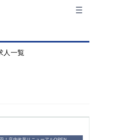
新橋
大和
神田
求人一覧
五反田
①六本木 ②西
麻布
品川
浜松町
中目黒
福
自由が丘
金町（北口）
②
①歌舞伎町 ②
三
新宿 ③西部新
新
宿 ③東新宿
0円！店内改装リニューアルOPEN