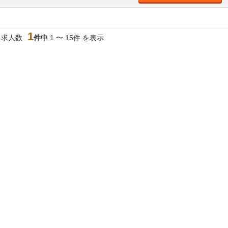
加松原＞
春日部
川口
蕨
1
当求人数
件中
1 〜 15件 を表示
船橋
津田沼
成田
千葉
佐倉
柏（西口）
木更津
柏（東口）
茂原
松戸
八千代台
本八幡
浦安
宇都宮
小山
東武宇都宮（宇
都宮西口）
土浦
ひたち野うしく
高崎
館林
0
選択した内容で設定
該当求人
件