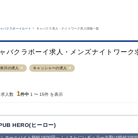
MENU
エリアから探す
関西版
業種から探す
銀座
上野
六本木
池袋
>
ャバクラボーイルート
キャバクラ求人・ナイトワーク求人情報一覧
職種から探す
特徴から探す
歌舞伎町
吉祥寺
練馬
渋谷
運営者情報
キャバクラボーイルートとは？
錦糸町
秋葉原
八王子
恵比寿
サイトマップ
ャバクラボーイ求人・メンズナイトワーク
立川
千葉中央
門前仲町
町田
横須賀中央
調布
蒲田
北千住
久米川の求人
キャッシャーの求人
大山
赤坂
高円寺
赤羽
蒲田東口
多摩センター
立川（南口）
新宿
西葛西
中野
葛西
府中
1
当求人数
件中
1 〜 15件 を表示
ひばりヶ丘（北
学芸大学
吉祥寺（南口／
小作・羽村・
口）
公園口）
生エリア
吉祥寺（北口／
四谷
錦糸町南口
下北沢・経堂
東口）
成増駅徒歩3分
①JR埼京線
三軒茶屋（南
①歌舞伎町 
の好立地！
「赤羽駅」から
口）
新宿 ③新宿
PUB HERO(ヒーロー)
徒歩2分 ②東
丁目 ④西武
京メトロ南北線
宿
＼ホールバイト時給1800円～！／さらにレギュラー出勤は時給200
「赤羽岩淵駅」