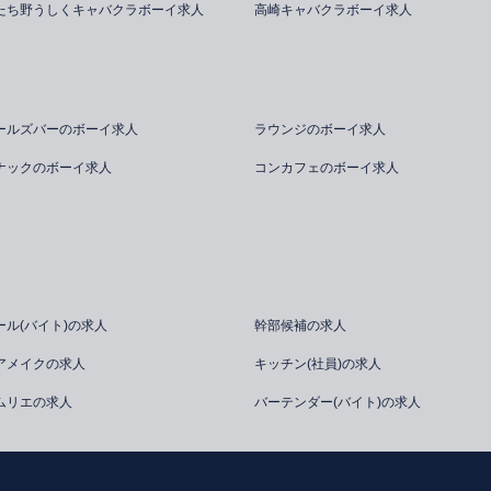
たち野うしくキャバクラボーイ求人
高崎キャバクラボーイ求人
ールズバーのボーイ求人
ラウンジのボーイ求人
ナックのボーイ求人
コンカフェのボーイ求人
ール(バイト)の求人
幹部候補の求人
アメイクの求人
キッチン(社員)の求人
ムリエの求人
バーテンダー(バイト)の求人