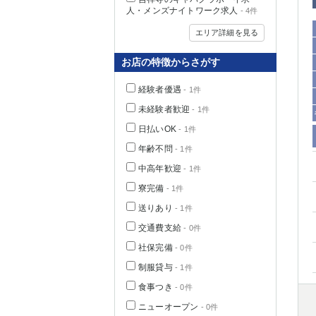
人・メンズナイトワーク求人
- 4件
エリア詳細を見る
お店の特徴からさがす
経験者優遇
- 1件
未経験者歓迎
- 1件
日払いOK
- 1件
年齢不問
- 1件
中高年歓迎
- 1件
神奈川県
寮完備
- 1件
送りあり
- 1件
交通費支給
- 0件
社保完備
- 0件
制服貸与
- 1件
食事つき
- 0件
埼玉県
ニューオープン
- 0件