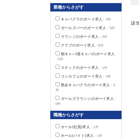
業種からさがす
キャバクラのボーイ求人
- 0件
該
千葉県
ガールズバーのボーイ求人
- 0件
ラウンジのボーイ求人
- 0件
クラブのボーイ求人
- 0件
朝キャバ/昼キャバのボーイ求人
- 0件
栃木県
スナックのボーイ求人
- 1件
コンカフェのボーイ求人
- 0件
茨城県
熟女キャバクラのボーイ求人
- 0
件
群馬県
ガールズラウンジのボーイ求人
-
0件
職種からさがす
ホール(社員)求人
- 1件
ホール(バイト)求人
- 1件