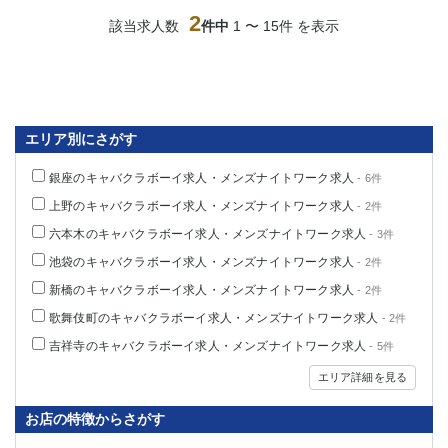
船橋
津田沼
2
該当求人数
件中
1 〜 15件 を表示
成田
千葉
西船橋
佐倉
柏（西口）
木更津
柏（東口）
下総中山
エリア別にさがす
茂原
松戸
八千代台
本八幡
銀座のキャバクラボーイ求人・メンズナイトワーク求人
- 6件
東金
浦安
上野のキャバクラボーイ求人・メンズナイトワーク求人
- 2件
六本木のキャバクラボーイ求人・メンズナイトワーク求人
栃木県
- 3件
池袋のキャバクラボーイ求人・メンズナイトワーク求人
- 2件
宇都宮
小山
新橋のキャバクラボーイ求人・メンズナイトワーク求人
- 2件
東武宇都宮（宇都宮西口）
歌舞伎町のキャバクラボーイ求人・メンズナイトワーク求人
- 2件
茨城県
吉祥寺のキャバクラボーイ求人・メンズナイトワーク求人
- 5件
エリア詳細を見る
土浦
ひたち野うしく
お店の特徴からさがす
群馬県