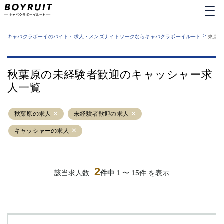
MENU
エリアから探す
関西版
>
業種から探す
キャバクラボーイのバイト・求人・メンズナイトワークならキャバクラボーイルート
東京都
職種から探す
東京都
特徴から探す
運営者情報
銀座
上野
キャバクラボーイルートとは？
秋葉原の未経験者歓迎のキャッシャー求
サイトマップ
六本木
池袋
人一覧
新橋
歌舞伎町
吉祥寺
練馬
秋葉原の求人
渋谷
未経験者歓迎の求人
大和
錦糸町
秋葉原
キャッシャーの求人
八王子
恵比寿
神田
立川
千葉中央
門前仲町
2
該当求人数
件中
1 〜 15件 を表示
町田
五反田
横須賀中央
調布
蒲田
北千住
①六本木 ②西麻布
大山