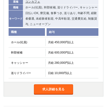
コンカフェ
業種
関内・馬車道・日ノ出町
武蔵新城
ホール(社員), 幹部候補, 送りドライバー, キャッシャー
職種
元住吉
茅ヶ崎
日払いOK, 寮完備, 食事つき, 送りあり, 年齢不問, 経験
戸塚
たまプラーザ
者優遇, 未経験者歓迎, 中高年歓迎, 交通費支給, 制服貸
キーワード
大船
相模原
与, ニューオープン
厚木
横須賀
職種
給与
桜木町
ホール(社員)
月給 450,000円以上
埼玉県
幹部候補
月給 600,000円以上
大宮
南越谷
志木
川越
キャッシャー
月給 280,000円以上
草加
南浦和
所沢
熊谷
送りドライバー
日給 10,000円以上
獨協大学前＜草加松原＞
北浦和（西口）
春日部
川口
求人詳細を見る
蕨
千葉県