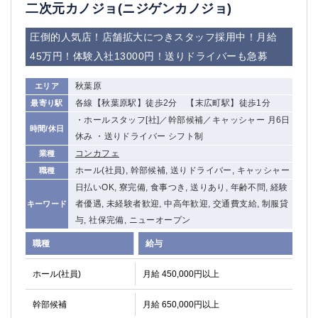
赤坂
高円寺
二次元カノジョ(ニジゲンカノジョ)
赤羽
品川
圧倒的人気店！店舗拡大につきスタッフ採用中！月給
蒲田東口
多摩センター
45万円！体験入社13000円！送りドライバーも急募
立川（南口）
新宿
浜松町
西葛西
秋葉原
エリア
中野
葛西
各線【秋葉原駅】徒歩2分 【末広町駅】徒歩1分
最寄り駅
府中
中目黒
・ホールスタッフ[社]／幹部候補／キャッシャー 月6日
ひばりヶ丘（北口）
学芸大学
時間/休日
休み ・送りドライバー シフト制
吉祥寺（南口／公園口）
小作・羽村・福生エリア
コンカフェ
業種
自由が丘
吉祥寺（北口／東口）
ホール(社員), 幹部候補, 送りドライバー, キャッシャー
職種
四谷
錦糸町南口
日払いOK, 寮完備, 食事つき, 送りあり, 年齢不問, 経験
下北沢・経堂
金町（北口）
者優遇, 未経験者歓迎, 中高年歓迎, 交通費支給, 制服貸
キーワード
成増駅徒歩3分の好立地！
①JR埼京線「赤羽駅」から徒歩2分 ②
与, 社保完備, ニューオープン
三軒茶屋（南口）
①歌舞伎町 ②新宿 ③新宿三丁目 ④
職種
給与
①歌舞伎町 ②新宿 ③西部新宿 ③東新宿
①歌舞伎町 ②新宿
①銀座 ②新橋
錦糸町(南口)
ホール(社員)
月給 450,000円以上
蒲田(西口)
清瀬（南口）
幹部候補
月給 650,000円以上
①東武練馬 ②成増・板橋 ③大山 ②池袋
池袋東口