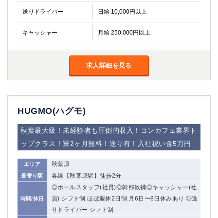
金町
大井町
送りドライバー
日給 10,000円以上
大泉学園
下赤塚
竹ノ塚
三鷹
キャッシャー
月給 250,000円以上
亀戸
水道橋
荻窪
浅草
新小岩
幡ヶ谷
求人詳細を見る
祖師ヶ谷大蔵
小岩
湯島
久米川
市川
西麻布
HUGMO(ハグモ)
五井
秋葉最大級！未経験者も圧倒的収入！コンカフェ業界ト
神奈川県
ップクラス！寮2ヶ月無料！送り有！入社祝い金5万円
関内
横浜
秋葉原
エリア
川崎
溝の口
各線【秋葉原駅】徒歩2分
最寄り駅
本厚木
新横浜
◎ホールスタッフ(社員)◎幹部候補◎キャッシャー(社
藤沢
平塚
員) シフト制 ほぼ週休2日制 月6日〜8日休みあり ◎送
時間/休日
武蔵小杉
橋本
りドライバー シフト制
小田原
横浜・桜木町