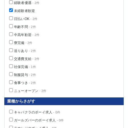
経験者優遇
- 2件
高崎
館林
未経験者歓迎
日払いOK
- 2件
0
選択した内容で設定
該当求人
件
年齢不問
- 2件
中高年歓迎
- 2件
寮完備
- 2件
送りあり
- 2件
交通費支給
- 2件
社保完備
- 1件
制服貸与
- 2件
食事つき
- 2件
ニューオープン
- 2件
業種からさがす
キャバクラのボーイ求人
- 0件
ガールズバーのボーイ求人
- 0件