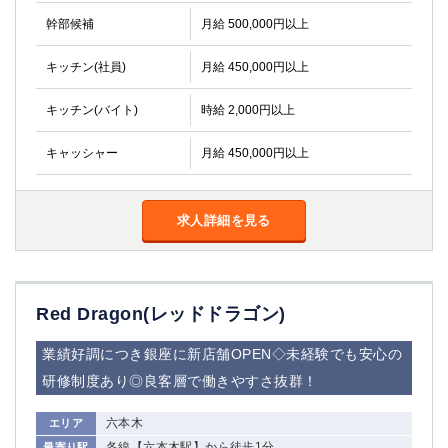
金町
大井町
幹部候補
月給 500,000円以上
大泉学園
下赤塚
竹ノ塚
三鷹
キッチン(社員)
月給 450,000円以上
亀戸
水道橋
荻窪
浅草
キッチン(バイト)
時給 2,000円以上
新小岩
幡ヶ谷
キャッシャー
月給 450,000円以上
祖師ヶ谷大蔵
小岩
湯島
久米川
市川
西麻布
求人詳細を見る
五井
神奈川県
Red Dragon(レッドドラゴン)
関内
横浜
川崎
溝の口
業績好調につき銀座に新店舗OPEN◇未経験でも安心の
本厚木
新横浜
研修制度あり◎良客層で働きやすさ抜群！
藤沢
平塚
武蔵小杉
橋本
六本木
エリア
小田原
横浜・桜木町
各線【六本木駅】から徒歩1分
最寄り駅