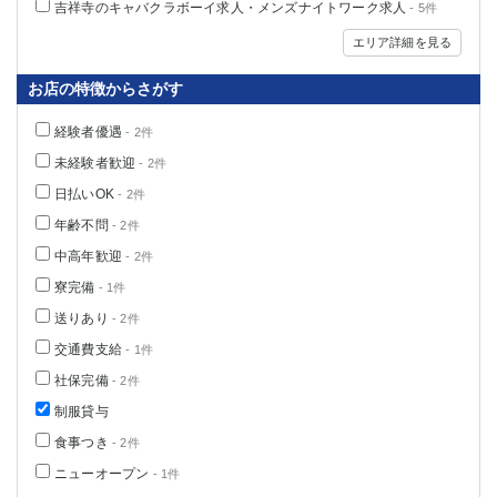
吉祥寺のキャバクラボーイ求人・メンズナイトワーク求人
- 5件
高崎
館林
エリア詳細を見る
お店の特徴からさがす
0
選択した内容で設定
該当求人
件
経験者優遇
- 2件
未経験者歓迎
- 2件
日払いOK
- 2件
年齢不問
- 2件
中高年歓迎
- 2件
寮完備
- 1件
送りあり
- 2件
交通費支給
- 1件
社保完備
- 2件
制服貸与
食事つき
- 2件
ニューオープン
- 1件