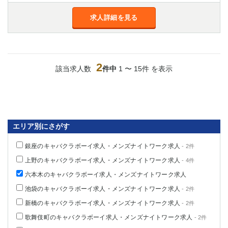
船橋
津田沼
求人詳細を見る
成田
千葉
西船橋
佐倉
柏（西口）
木更津
柏（東口）
下総中山
2
該当求人数
件中
1 〜 15件 を表示
茂原
松戸
八千代台
本八幡
東金
浦安
栃木県
エリア別にさがす
宇都宮
小山
銀座のキャバクラボーイ求人・メンズナイトワーク求人
- 2件
東武宇都宮（宇都宮西口）
上野のキャバクラボーイ求人・メンズナイトワーク求人
- 4件
六本木のキャバクラボーイ求人・メンズナイトワーク求人
茨城県
池袋のキャバクラボーイ求人・メンズナイトワーク求人
- 2件
土浦
ひたち野うしく
新橋のキャバクラボーイ求人・メンズナイトワーク求人
- 2件
歌舞伎町のキャバクラボーイ求人・メンズナイトワーク求人
群馬県
- 2件