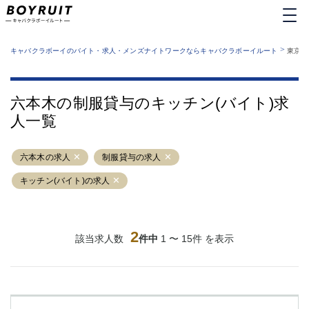
MENU
エリアから探す
関西版
>
業種から探す
キャバクラボーイのバイト・求人・メンズナイトワークならキャバクラボーイルート
東京都
職種から探す
東京都
特徴から探す
運営者情報
銀座
上野
キャバクラボーイルートとは？
六本木の制服貸与のキッチン(バイト)求
サイトマップ
六本木
池袋
人一覧
新橋
歌舞伎町
吉祥寺
練馬
六本木の求人
渋谷
制服貸与の求人
大和
錦糸町
秋葉原
キッチン(バイト)の求人
八王子
恵比寿
神田
立川
千葉中央
門前仲町
2
該当求人数
件中
1 〜 15件 を表示
町田
五反田
横須賀中央
調布
蒲田
北千住
①六本木 ②西麻布
大山