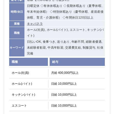
関内・馬車道・日ノ出町
武蔵新城
日曜定休 ◇有休休暇あり ◇長期休暇あり（夏季休暇、
元住吉
茅ヶ崎
年末年始休暇） ◇特別休暇あり（慶弔休暇、産前産後
時間/休日
戸塚
たまプラーザ
休暇、育児・介護休暇） ◇年間休日120日以上
大船
キャバクラ
相模原
業種
ホール(社員), ホール(バイト), エスコート, キッチン(バ
厚木
横須賀
職種
イト)
桜木町
日払いOK, 食事つき, 送りあり, 年齢不問, 経験者優遇,
未経験者歓迎, 中高年歓迎, 交通費支給, 制服貸与, 社保
キーワード
埼玉県
完備
大宮
南越谷
職種
給与
志木
川越
草加
南浦和
ホール(社員)
月給 400,000円以上
所沢
熊谷
獨協大学前＜草加松原＞
北浦和（西口）
ホール(バイト)
日給 10,000円以上
春日部
川口
キッチン(バイト)
日給 10,000円以上
蕨
エスコート
日給 10,000円以上
千葉県