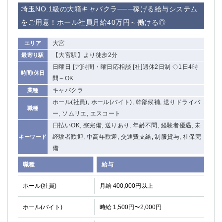
埼玉NO.1級の大箱キャバクラ───稼げる給与システム
をご用意！ホール社員月給40万円～働ける◎
大宮
エリア
【大宮駅】より徒歩2分
最寄り駅
日曜日 [ア]時間・曜日応相談 [社]週休2日制 ◇1日4時
時間/休日
間～OK
キャバクラ
業種
ホール(社員), ホール(バイト), 幹部候補, 送りドライバ
職種
ー, ソムリエ, エスコート
日払いOK, 寮完備, 送りあり, 年齢不問, 経験者優遇, 未
経験者歓迎, 中高年歓迎, 交通費支給, 制服貸与, 社保完
キーワード
備
職種
給与
ホール(社員)
月給 400,000円以上
ホール(バイト)
時給 1,500円〜2,000円