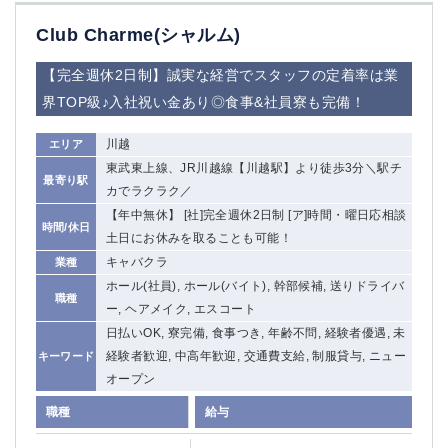
Club Charme(シャルム)
【完全週休2日制】誠実な経営でスタッフの定着率は業
界TOP級♪入社祝い金あり◎食事&社員寮も完備！
川越
エリア
東武東上線、JR川越線【川越駅】より徒歩3分＼駅チ
最寄り駅
カでラクラク／
【年中無休】 [社]完全週休2日制 [ア]時間・曜日応相談
時間/休日
土日にお休みを取ることも可能！
キャバクラ
業種
ホール(社員), ホール(バイト), 幹部候補, 送りドライバ
職種
ー, ヘアメイク, エスコート
日払いOK, 寮完備, 食事つき, 年齢不問, 経験者優遇, 未
経験者歓迎, 中高年歓迎, 交通費支給, 制服貸与, ニュー
キーワード
オープン
職種
給与