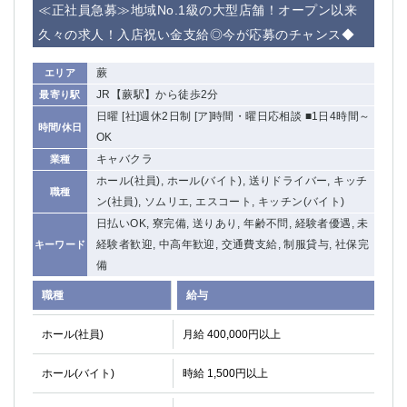
≪正社員急募≫地域No.1級の大型店舗！オープン以来
久々の求人！入店祝い金支給◎今が応募のチャンス◆
蕨
エリア
JR【蕨駅】から徒歩2分
最寄り駅
日曜 [社]週休2日制 [ア]時間・曜日応相談 ■1日4時間～
時間/休日
OK
キャバクラ
業種
ホール(社員), ホール(バイト), 送りドライバー, キッチ
職種
ン(社員), ソムリエ, エスコート, キッチン(バイト)
日払いOK, 寮完備, 送りあり, 年齢不問, 経験者優遇, 未
経験者歓迎, 中高年歓迎, 交通費支給, 制服貸与, 社保完
キーワード
備
職種
給与
ホール(社員)
月給 400,000円以上
ホール(バイト)
時給 1,500円以上