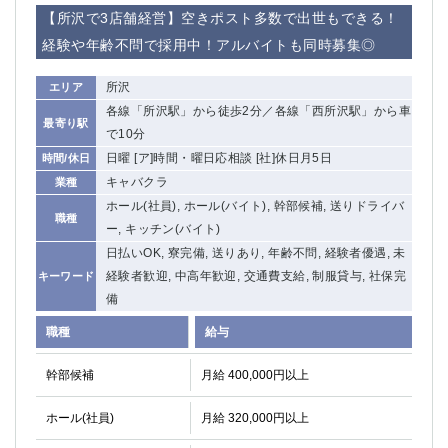
赤坂
高円寺
【所沢で3店舗経営】空きポスト多数で出世もできる！
赤羽
品川
経験や年齢不問で採用中！アルバイトも同時募集◎
蒲田東口
多摩センター
立川（南口）
新宿
所沢
エリア
浜松町
西葛西
各線「所沢駅」から徒歩2分／各線「西所沢駅」から車
最寄り駅
中野
葛西
で10分
府中
中目黒
日曜 [ア]時間・曜日応相談 [社]休日月5日
時間/休日
ひばりヶ丘（北口）
学芸大学
キャバクラ
業種
吉祥寺（南口／公園口）
小作・羽村・福生エリア
ホール(社員), ホール(バイト), 幹部候補, 送りドライバ
職種
ー, キッチン(バイト)
自由が丘
吉祥寺（北口／東口）
日払いOK, 寮完備, 送りあり, 年齢不問, 経験者優遇, 未
四谷
錦糸町南口
経験者歓迎, 中高年歓迎, 交通費支給, 制服貸与, 社保完
キーワード
下北沢・経堂
金町（北口）
備
成増駅徒歩3分の好立地！
①JR埼京線「赤羽駅」から徒歩2分 ②
三軒茶屋（南口）
①歌舞伎町 ②新宿 ③新宿三丁目 ④
職種
給与
①歌舞伎町 ②新宿 ③西部新宿 ③東新宿
①歌舞伎町 ②新宿
幹部候補
月給 400,000円以上
①銀座 ②新橋
錦糸町(南口)
蒲田(西口)
清瀬（南口）
ホール(社員)
月給 320,000円以上
①東武練馬 ②成増・板橋 ③大山 ②池袋
池袋東口