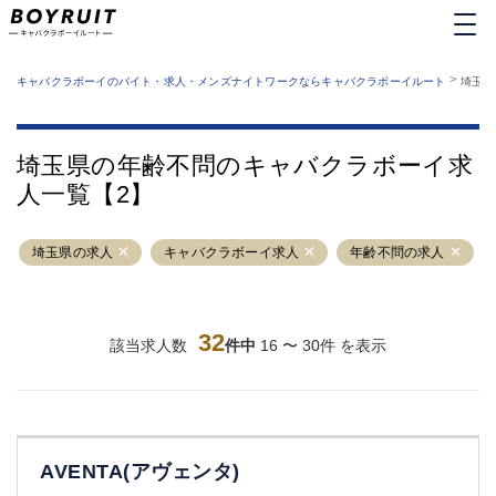
MENU
エリアから探す
関西版
>
業種から探す
キャバクラボーイのバイト・求人・メンズナイトワークならキャバクラボーイルート
埼玉県
職種から探す
東京都
特徴から探す
運営者情報
銀座
上野
キャバクラボーイルートとは？
埼玉県の年齢不問のキャバクラボーイ求
サイトマップ
六本木
池袋
人一覧【2】
新橋
歌舞伎町
吉祥寺
練馬
埼玉県の求人
渋谷
キャバクラボーイ求人
大和
年齢不問の求人
錦糸町
秋葉原
八王子
恵比寿
神田
立川
32
該当求人数
件中
16 〜 30件 を表示
千葉中央
門前仲町
町田
五反田
横須賀中央
調布
蒲田
北千住
AVENTA(アヴェンタ)
①六本木 ②西麻布
大山