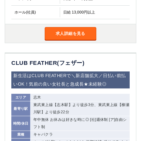
ホール(社員)
日給 13,000円以上
求人詳細を見る
CLUB FEATHER(フェザー)
新生活はCLUB FEATHERで＼新店舗拡大／日払い前払
いOK！気前の良い女社長と急成長★未経験◎
志木
エリア
東武東上線【志木駅】より徒歩3分、東武東上線【柳瀬
最寄り駅
川駅】より徒歩22分
年中無休 お休みは好きな時に◎ [社]週休制 [ア]自由シ
時間/休日
フト制
キャバクラ
業種