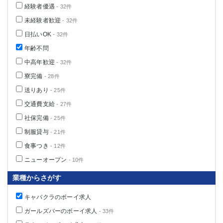
経験者優遇
- 32件
未経験者歓迎
- 32件
日払いOK
- 32件
年齢不問
中高年歓迎
- 32件
寮完備
- 28件
送りあり
- 25件
交通費支給
- 27件
社保完備
- 25件
制服貸与
- 21件
食事つき
- 12件
ニューオープン
- 10件
業種からさがす
キャバクラのボーイ求人
ガールズバーのボーイ求人
- 33件