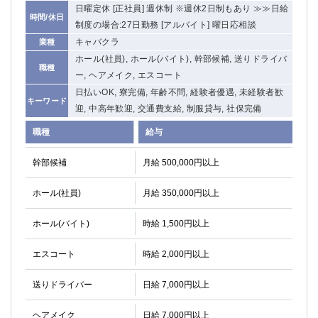
日曜定休 [正社員] 週休制 ※週休2日制もあり ≫≫日給
時間/休日
制度の場合:27日勤務 [アルバイト] 曜日応相談
キャバクラ
業種
ホール(社員), ホール(バイト), 幹部候補, 送りドライバ
職種
ー, ヘアメイク, エスコート
日払いOK, 寮完備, 年齢不問, 経験者優遇, 未経験者歓
キーワード
迎, 中高年歓迎, 交通費支給, 制服貸与, 社保完備
職種
給与
幹部候補
月給 500,000円以上
ホール(社員)
月給 350,000円以上
ホール(バイト)
時給 1,500円以上
エスコート
時給 2,000円以上
送りドライバー
日給 7,000円以上
ヘアメイク
日給 7,000円以上