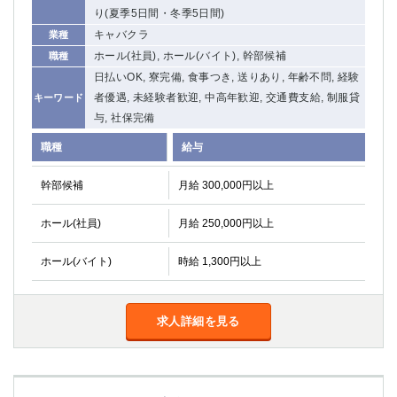
り(夏季5日間・冬季5日間)
関内・馬車道・日ノ出町
武蔵新城
キャバクラ
業種
元住吉
茅ヶ崎
ホール(社員), ホール(バイト), 幹部候補
職種
戸塚
たまプラーザ
日払いOK, 寮完備, 食事つき, 送りあり, 年齢不問, 経験
大船
相模原
者優遇, 未経験者歓迎, 中高年歓迎, 交通費支給, 制服貸
キーワード
厚木
横須賀
与, 社保完備
桜木町
職種
給与
埼玉県
幹部候補
月給 300,000円以上
大宮
南越谷
ホール(社員)
志木
月給 250,000円以上
川越
草加
南浦和
ホール(バイト)
時給 1,300円以上
所沢
熊谷
獨協大学前＜草加松原＞
北浦和（西口）
春日部
川口
求人詳細を見る
蕨
千葉県