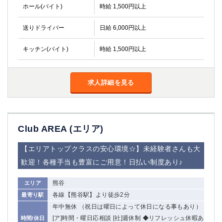
金町
大井町
ホール(バイト)
時給 1,500円以上
大泉学園
下赤塚
送りドライバー
日給 6,000円以上
竹ノ塚
三鷹
亀戸
水道橋
キッチン(バイト)
時給 1,500円以上
荻窪
浅草
新小岩
幡ヶ谷
祖師ヶ谷大蔵
小岩
求人詳細を見る
湯島
久米川
市川
西麻布
五井
Club AREA (エリア)
神奈川県
【エリアトップクラスの安心環境☆】未経験者さんも大
関内
横浜
歓迎！各種手当も豊富にご用意！日払い制度あり♪
川崎
溝の口
本厚木
新横浜
熊谷
エリア
藤沢
平塚
各線【熊谷駅】より徒歩2分
最寄り駅
武蔵小杉
橋本
年中無休 （祝日は曜日によって休日になる事もあり）
[ア]時間・曜日応相談 [社]週休制 ◆リフレッシュ休暇あ
時間/休日
小田原
横浜・桜木町