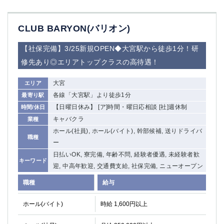
CLUB BARYON(バリオン)
【社保完備】3/25新規OPEN◆大宮駅から徒歩1分！研
修先あり◎エリアトップクラスの高待遇！
大宮
エリア
各線「大宮駅」より徒歩1分
最寄り駅
【日曜日休み】 [ア]時間・曜日応相談 [社]週休制
時間/休日
キャバクラ
業種
ホール(社員), ホール(バイト), 幹部候補, 送りドライバ
職種
ー
日払いOK, 寮完備, 年齢不問, 経験者優遇, 未経験者歓
キーワード
迎, 中高年歓迎, 交通費支給, 社保完備, ニューオープン
職種
給与
ホール(バイト)
時給 1,600円以上