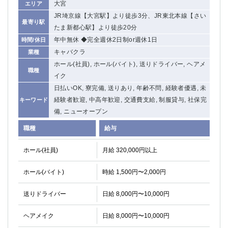
大宮
エリア
JR埼京線【大宮駅】より徒歩3分、JR東北本線【さい
最寄り駅
たま新都心駅】より徒歩20分
年中無休 ◆完全週休2日制or週休1日
時間/休日
キャバクラ
業種
ホール(社員), ホール(バイト), 送りドライバー, ヘアメ
職種
イク
日払いOK, 寮完備, 送りあり, 年齢不問, 経験者優遇, 未
経験者歓迎, 中高年歓迎, 交通費支給, 制服貸与, 社保完
キーワード
備, ニューオープン
職種
給与
ホール(社員)
月給 320,000円以上
ホール(バイト)
時給 1,500円〜2,000円
送りドライバー
日給 8,000円〜10,000円
ヘアメイク
日給 8,000円〜10,000円