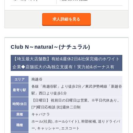
高崎
館林
求人詳細を見る
0
選択した内容で設定
該当求人
件
Club N～natural～(ナチュラル)
【埼玉最大店舗数】有給&週休2日&社保完備のホワイト
企業◆店舗拡大の為独立支援有！実力給&ボーナス有
南越谷
エリア
各線「南越谷駅」より徒歩2分／東武伊勢崎線「新越谷
最寄り駅
駅」西口より徒歩1分
【日曜日】 祝前日の日曜日は営業。※平日代休あり。
時間/休日
[ア]曜日応相談 [社]週休二日制
キャバクラ
業種
ホール(社員), ホール(バイト), 幹部候補, 送りドライバ
職種
ー, キャッシャー, エスコート