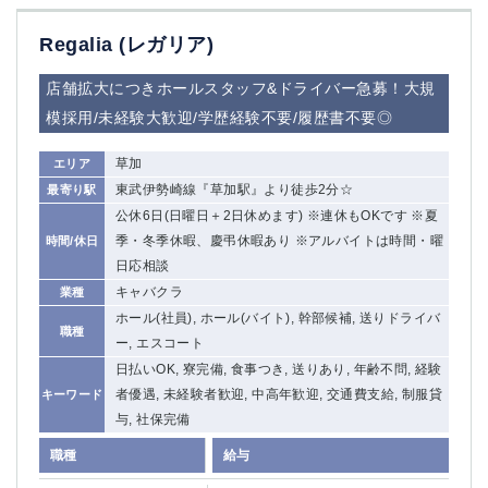
Regalia (レガリア)
店舗拡大につきホールスタッフ&ドライバー急募！大規
模採用/未経験大歓迎/学歴経験不要/履歴書不要◎
草加
エリア
東武伊勢崎線『草加駅』より徒歩2分☆
最寄り駅
公休6日(日曜日＋2日休めます) ※連休もOKです ※夏
季・冬季休暇、慶弔休暇あり ※アルバイトは時間・曜
時間/休日
日応相談
キャバクラ
業種
ホール(社員), ホール(バイト), 幹部候補, 送りドライバ
職種
ー, エスコート
日払いOK, 寮完備, 食事つき, 送りあり, 年齢不問, 経験
者優遇, 未経験者歓迎, 中高年歓迎, 交通費支給, 制服貸
キーワード
与, 社保完備
職種
給与