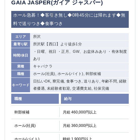
GAIA JASPER(ガイア ジャスパー)
船橋
津田沼
成田
千葉
ホール急募！◆客引き無し◆0時45分には帰れます◆無
西船橋
佐倉
料で送りつき◆食事つき
柏（西口）
木更津
柏（東口）
下総中山
所沢
エリア
茂原
松戸
所沢駅【西口】より徒歩1分
最寄り駅
八千代台
本八幡
・日曜、祝日 ・正月、GW、お盆休みあり ・有休制度
時間/休日
東金
あり
浦安
キャバクラ
業種
栃木県
ホール(社員), ホール(バイト), 幹部候補
職種
日払いOK, 寮完備, 食事つき, 送りあり, 年齢不問, 経験
宇都宮
小山
キーワード
者優遇, 未経験者歓迎, 交通費支給, 社保完備
東武宇都宮（宇都宮西口）
職種
給与
茨城県
幹部候補
月給 460,000円以上
土浦
ひたち野うしく
ホール(社員)
月給 360,000円以上
群馬県
ホール(バイト)
時給 1,900円以上