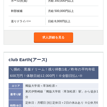
ホール(社員)
月給 350,000円以上
幹部候補
月給 500,000円以上
送りドライバー
日給 8,000円以上
求人詳細を見る
club Earth(アース)
＼掴め、黒服ドリーム！残り枠数1名／昨年の平均年収
600万円！体験日給12,000円！※全額日払い※
獨協大学前＜草加松原＞
エリア
東武伊勢崎線「獨協大学前〈草加松原〉駅」から徒歩1
最寄り駅
分
定休日：月曜日 [社] 定休日＋2日の休みあり ※公休月6
時間/休日