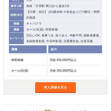
大宮
エリア
各線「大宮駅 東口]から徒歩2分
最寄り駅
【日曜・祝日】 [社]週休制 ※有給あり [ア]曜日・時間
時間/休日
応相談
キャバクラ
業種
ホール(社員), 幹部候補
職種
日払いOK, 食事つき, 送りあり, 年齢不問, 経験者優遇,
キーワード
未経験者歓迎, 中高年歓迎, 交通費支給, 社保完備
職種
給与
幹部候補
月給 450,000円以上
ホール(社員)
月給 350,000円以上
求人詳細を見る