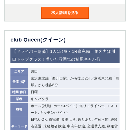
求人詳細を見る
club Queen(クイーン)
【ドライバー急募】1人1部屋・1R寮完備！集客力は川
口トップクラス！着いた雰囲気の姉系キャバ◎
川口
エリア
京浜東北線「西川口駅」から徒歩2分／京浜東北線「蕨
最寄り駅
駅」から徒歩8分
日曜
時間/休日
キャバクラ
業種
ホール(社員), ホール(バイト), 送りドライバー, エスコ
職種
ート, キッチン(バイト)
日払いOK, 寮完備, 食事つき, 送りあり, 年齢不問, 経験
者優遇, 未経験者歓迎, 中高年歓迎, 交通費支給, 制服貸
キーワード