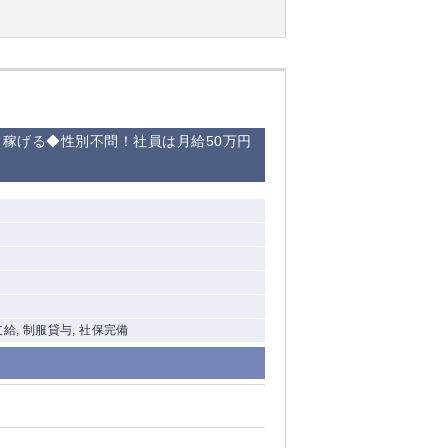
西船橋
下総中山
東金
稼げる◆性別不問！社員は月給50万円
支給, 制服貸与, 社保完備