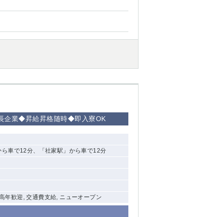
成長企業◆昇給昇格随時◆即入寮OK
ら車で12分、「社家駅」から車で12分
 中高年歓迎, 交通費支給, ニューオープン