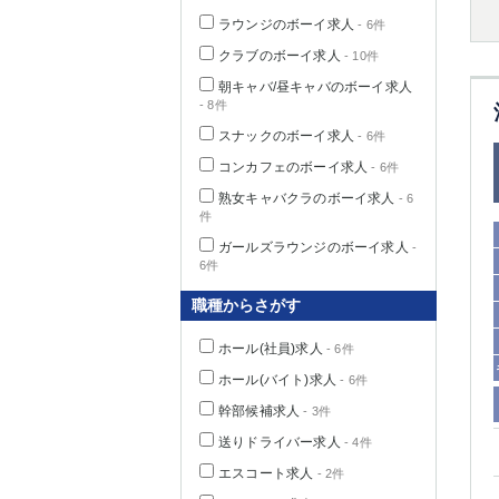
ラウンジのボーイ求人
- 6件
クラブのボーイ求人
- 10件
朝キャバ/昼キャバのボーイ求人
千葉県
- 8件
スナックのボーイ求人
- 6件
コンカフェのボーイ求人
- 6件
熟女キャバクラのボーイ求人
- 6
件
栃木県
ガールズラウンジのボーイ求人
-
6件
茨城県
職種からさがす
群馬県
ホール(社員)求人
- 6件
ホール(バイト)求人
- 6件
幹部候補求人
- 3件
送りドライバー求人
- 4件
エスコート求人
- 2件