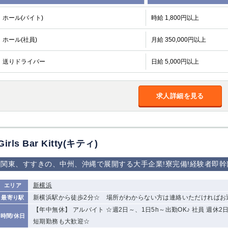
ホール(バイト)
時給 1,800円以上
ホール(社員)
月給 350,000円以上
送りドライバー
日給 5,000円以上
求人詳細を見る
Girls Bar Kitty(キティ)
関東、すすきの、中州、沖縄で展開する大手企業!寮完備!経験者即幹
新横浜
エリア
新横浜駅から徒歩2分☆ 場所がわからない方は連絡いただければお
最寄り駅
【年中無休】 アルバイト ☆週2日～、1日5h～出勤OK♪ 社員 週
時間/休日
短期勤務も大歓迎☆