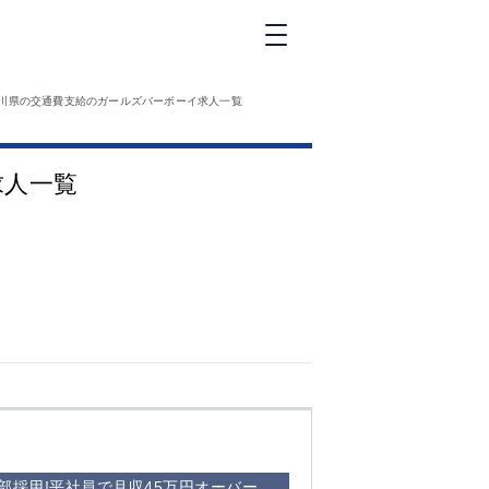
新橋
川県の交通費支給のガールズバーボーイ求人一覧
大和
神田
求人一覧
五反田
①六本木 ②西
麻布
品川
浜松町
中目黒
福
自由が丘
金町（北口）
②
①歌舞伎町 ②
三
新宿 ③西部新
新
宿 ③東新宿
部採用!平社員で月収45万円オーバー