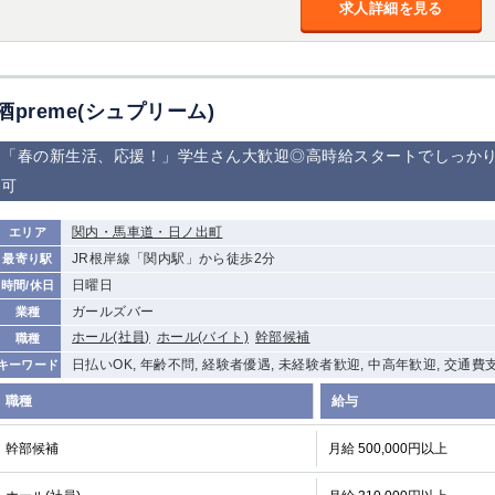
求人詳細を見る
加松原＞
春日部
川口
蕨
船橋
津田沼
成田
千葉
酒preme(シュプリーム)
佐倉
柏（西口）
木更津
柏（東口）
茂原
松戸
八千代台
本八幡
「春の新生活、応援！」学生さん大歓迎◎高時給スタートでしっかり
浦安
可
宇都宮
小山
東武宇都宮（宇
関内・馬車道・日ノ出町
エリア
都宮西口）
JR根岸線「関内駅」から徒歩2分
最寄り駅
日曜日
時間/休日
土浦
ひたち野うしく
ガールズバー
業種
ホール(社員)
ホール(バイト)
幹部候補
職種
高崎
館林
日払いOK, 年齢不問, 経験者優遇, 未経験者歓迎, 中高年歓迎, 交通費
キーワード
職種
給与
0
選択した内容で設定
該当求人
件
幹部候補
月給 500,000円以上