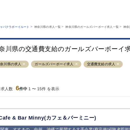
MENU
エリアから探す
関西版
業種から探す
銀座
上野
六本木
池袋
>
>
>
ャバクラボーイルート
神奈川県の求人一覧
神奈川県のガールズバーボーイ求人一覧
神奈
職種から探す
特徴から探す
歌舞伎町
吉祥寺
練馬
渋谷
運営者情報
キャバクラボーイルートとは？
錦糸町
秋葉原
八王子
恵比寿
サイトマップ
奈川県の交通費支給のガールズバーボーイ
立川
千葉中央
門前仲町
町田
横須賀中央
調布
蒲田
北千住
神奈川県の求人
ガールズバーボーイ求人
交通費支給の求人
大山
赤坂
高円寺
赤羽
蒲田東口
多摩センター
立川（南口）
新宿
西葛西
中野
葛西
府中
6
当求人数
件中
1 〜 15件 を表示
ひばりヶ丘（北
学芸大学
吉祥寺（南口／
小作・羽村・
口）
公園口）
生エリア
吉祥寺（北口／
四谷
錦糸町南口
下北沢・経堂
東口）
成増駅徒歩3分
①JR埼京線
三軒茶屋（南
①歌舞伎町 
の好立地！
「赤羽駅」から
口）
新宿 ③新宿
Cafe & Bar Minny(カフェ＆バーミニー)
徒歩2分 ②東
丁目 ④西武
京メトロ南北線
宿
関東、すすきの、中州、沖縄で展開する大手企業!寮完備!経験者即幹
「赤羽岩淵駅」