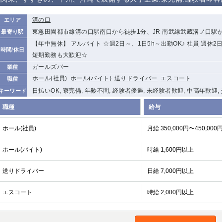
から徒歩10分
①歌舞伎町 ②
①銀座 ②新橋
錦糸町(南口)
蒲田(西口)
溝の口
エリア
新宿
東急田園都市線溝の口駅南口から徒歩1分、JR 南武線武蔵溝ノ口駅
最寄り駅
①東武練馬 ②
池袋東口
金町
大井町
【年中無休】 アルバイト ☆週2日～、1日5h～出勤OK♪ 社員 週
成増・板橋 ③
時間/休日
大山 ②池袋
短期勤務も大歓迎☆
下赤塚
竹ノ塚
三鷹
亀戸
ガールズバー
業種
荻窪
ホール(社員)
ホール(バイト)
浅草
送りドライバー
新小岩
エスコート
幡ヶ谷
職種
小岩
日払いOK, 寮完備, 年齢不問, 経験者優遇, 未経験者歓迎, 中高年歓迎,
湯島
久米川
市川
キーワード
五井
職種
給与
関内
横浜
川崎
溝の口
ホール(社員)
月給 350,000円〜450,000
新横浜
藤沢
平塚
武蔵小杉
ホール(バイト)
時給 1,600円以上
小田原
横浜・桜木町
関内・馬車道・
武蔵新城
日ノ出町
送りドライバー
茅ヶ崎
戸塚
たまプラーザ
日給 7,000円以上
大船
厚木
横須賀
桜木町
エスコート
時給 2,000円以上
大宮
南越谷
志木
川越
南浦和
所沢
熊谷
獨協大学前＜