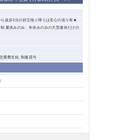
清瀬（南口）
から徒歩3分の好立地☆帰りは安心の送り有★
大泉学園
休2日制 夏休みのみ、冬休みのみの大型連休だけの
水道橋
祖師ヶ谷大蔵
 交通費支給, 制服貸与
西麻布
本厚木
円
橋本
元住吉
相模原
草加
草
北浦和（西口）