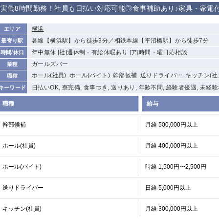
実働8時間勤務！社員も日払い対応可能◎食事補助あり♪家具・家電
横浜
エリア
各線【横浜駅】から徒歩3分／相鉄本線【平沼橋駅】から徒歩7分
最寄り駅
年中無休 [社]週休制・有給休暇あり [ア]時間・曜日応相談
時間/休日
ガールズバー
業種
ホール(社員)
ホール(バイト)
幹部候補
送りドライバー
キッチン(社
職種
日払いOK, 寮完備, 食事つき, 送りあり, 年齢不問, 経験者優遇, 未経
キーワード
職種
給与
幹部候補
月給 500,000円以上
ホール(社員)
月給 400,000円以上
ホール(バイト)
時給 1,500円〜2,500円
送りドライバー
日給 5,000円以上
キッチン(社員)
月給 300,000円以上