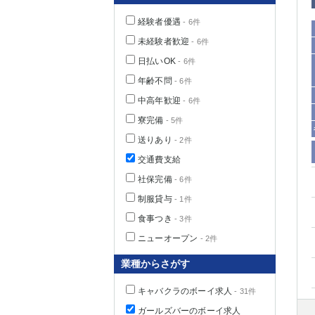
経験者優遇
- 6件
未経験者歓迎
- 6件
日払いOK
- 6件
年齢不問
- 6件
中高年歓迎
- 6件
寮完備
- 5件
送りあり
- 2件
交通費支給
社保完備
神奈川県
- 6件
制服貸与
- 1件
食事つき
- 3件
ニューオープン
- 2件
業種からさがす
キャバクラのボーイ求人
- 31件
埼玉県
ガールズバーのボーイ求人