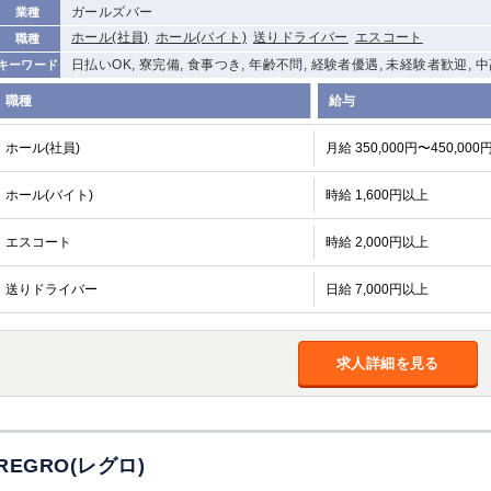
ガールズバー
業種
ホール(社員)
ホール(バイト)
送りドライバー
エスコート
職種
日払いOK, 寮完備, 食事つき, 年齢不問, 経験者優遇, 未経験者歓迎, 
キーワード
職種
給与
ホール(社員)
月給 350,000円〜450,000
ホール(バイト)
時給 1,600円以上
エスコート
時給 2,000円以上
送りドライバー
日給 7,000円以上
求人詳細を見る
REGRO(レグロ)