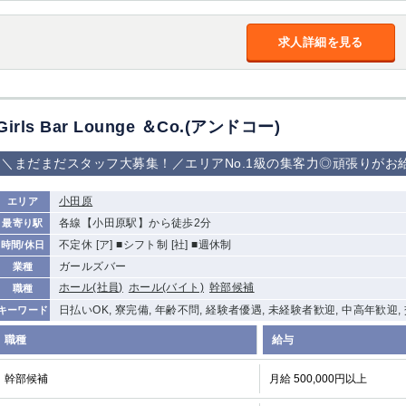
求人詳細を見る
Girls Bar Lounge ＆Co.(アンドコー)
＼まだまだスタッフ大募集！／エリアNo.1級の集客力◎頑張りがお
小田原
エリア
各線【小田原駅】から徒歩2分
最寄り駅
不定休 [ア] ■シフト制 [社] ■週休制
時間/休日
ガールズバー
業種
ホール(社員)
ホール(バイト)
幹部候補
職種
日払いOK, 寮完備, 年齢不問, 経験者優遇, 未経験者歓迎, 中高年歓迎
キーワード
職種
給与
幹部候補
月給 500,000円以上