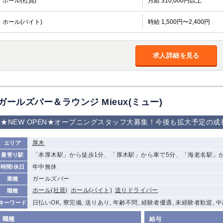
ホール(社員)
月給 310,000円以上
ホール(バイト)
時給 1,500円〜2,400円
求人詳細を見る
ガールズバー＆ラウンジ Mieux(ミュー)
★NEW OPEN★オープニングスタッフ大募集！今後も拡大予定の
厚木
エリア
「本厚木駅」から徒歩1分、「厚木駅」から車で5分、「海老名駅」か
最寄り駅
年中無休
時間/休日
ガールズバー
業種
ホール(社員)
ホール(バイト)
送りドライバー
職種
日払いOK, 寮完備, 送りあり, 年齢不問, 経験者優遇, 未経験者歓迎,
キーワード
職種
給与