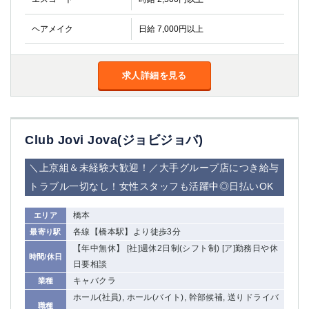
ヘアメイク
日給 7,000円以上
求人詳細を見る
Club Jovi Jova(ジョビジョバ)
＼上京組＆未経験大歓迎！／大手グループ店につき給与
トラブル一切なし！女性スタッフも活躍中◎日払いOK
橋本
エリア
各線【橋本駅】より徒歩3分
最寄り駅
【年中無休】 [社]週休2日制(シフト制) [ア]勤務日や休
時間/休日
日要相談
キャバクラ
業種
ホール(社員), ホール(バイト), 幹部候補, 送りドライバ
職種