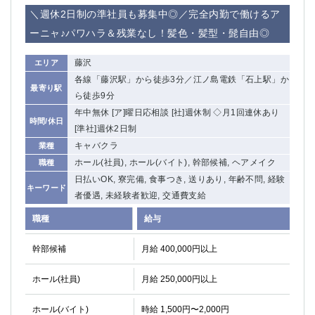
＼週休2日制の準社員も募集中◎／完全内勤で働けるア
ーニャ♪パワハラ＆残業なし！髪色・髪型・髭自由◎
藤沢
エリア
各線「藤沢駅」から徒歩3分／江ノ島電鉄「石上駅」か
最寄り駅
ら徒歩9分
年中無休 [ア]曜日応相談 [社]週休制 ◇月1回連休あり
時間/休日
[準社]週休2日制
キャバクラ
業種
ホール(社員), ホール(バイト), 幹部候補, ヘアメイク
職種
日払いOK, 寮完備, 食事つき, 送りあり, 年齢不問, 経験
キーワード
者優遇, 未経験者歓迎, 交通費支給
職種
給与
幹部候補
月給 400,000円以上
ホール(社員)
月給 250,000円以上
ホール(バイト)
時給 1,500円〜2,000円