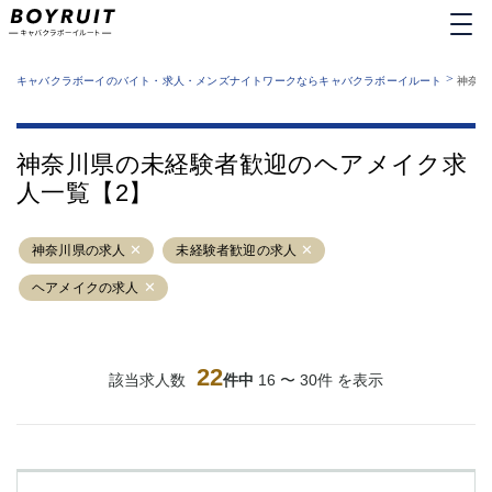
MENU
エリアから探す
関西版
>
業種から探す
キャバクラボーイのバイト・求人・メンズナイトワークならキャバクラボーイルート
神奈川
職種から探す
東京都
特徴から探す
運営者情報
銀座
上野
キャバクラボーイルートとは？
神奈川県の未経験者歓迎のヘアメイク求
サイトマップ
六本木
池袋
人一覧【2】
新橋
歌舞伎町
吉祥寺
練馬
神奈川県の求人
渋谷
未経験者歓迎の求人
大和
錦糸町
秋葉原
ヘアメイクの求人
八王子
恵比寿
神田
立川
千葉中央
門前仲町
22
該当求人数
件中
16 〜 30件 を表示
町田
五反田
横須賀中央
調布
蒲田
北千住
①六本木 ②西麻布
大山