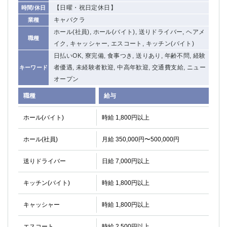
【日曜・祝日定休日】
時間/休日
高崎
館林
キャバクラ
業種
ホール(社員), ホール(バイト), 送りドライバー, ヘアメ
職種
0
イク, キャッシャー, エスコート, キッチン(バイト)
選択した内容で設定
該当求人
件
日払いOK, 寮完備, 食事つき, 送りあり, 年齢不問, 経験
者優遇, 未経験者歓迎, 中高年歓迎, 交通費支給, ニュー
キーワード
オープン
職種
給与
ホール(バイト)
時給 1,800円以上
ホール(社員)
月給 350,000円〜500,000円
送りドライバー
日給 7,000円以上
キッチン(バイト)
時給 1,800円以上
キャッシャー
時給 1,800円以上
エスコート
時給 2,500円以上