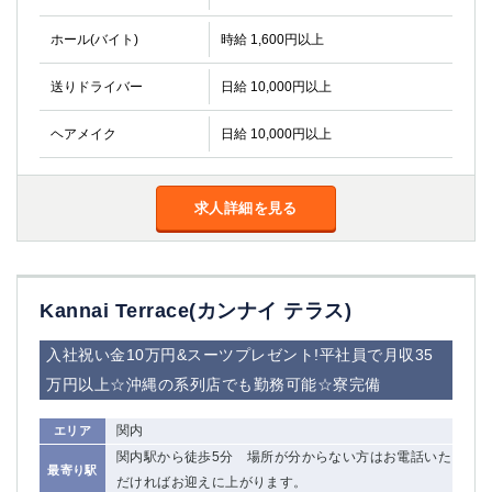
船橋
津田沼
ホール(バイト)
時給 1,600円以上
成田
千葉
西船橋
佐倉
送りドライバー
日給 10,000円以上
柏（西口）
木更津
柏（東口）
下総中山
ヘアメイク
日給 10,000円以上
茂原
松戸
八千代台
本八幡
東金
浦安
求人詳細を見る
栃木県
宇都宮
小山
Kannai Terrace(カンナイ テラス)
東武宇都宮（宇都宮西口）
入社祝い金10万円&スーツプレゼント!平社員で月収35
茨城県
万円以上☆沖縄の系列店でも勤務可能☆寮完備
土浦
ひたち野うしく
関内
エリア
関内駅から徒歩5分 場所が分からない方はお電話いた
群馬県
最寄り駅
だければお迎えに上がります。