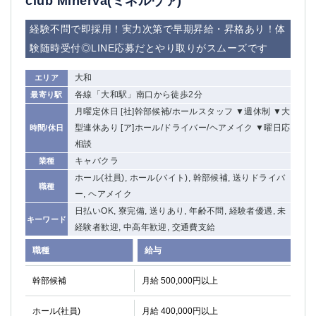
club Minerva(ミネルヴァ)
関内・馬車道・日ノ出町
武蔵新城
経験不問で即採用！実力次第で早期昇給・昇格あり！体
元住吉
茅ヶ崎
験随時受付◎LINE応募だとやり取りがスムーズです
戸塚
たまプラーザ
大船
相模原
大和
エリア
厚木
横須賀
各線「大和駅」南口から徒歩2分
最寄り駅
桜木町
月曜定休日 [社]幹部候補/ホールスタッフ ▼週休制 ▼大
型連休あり [ア]ホール/ドライバー/ヘアメイク ▼曜日応
時間/休日
埼玉県
相談
大宮
南越谷
キャバクラ
業種
志木
ホール(社員), ホール(バイト), 幹部候補, 送りドライバ
川越
職種
ー, ヘアメイク
草加
南浦和
日払いOK, 寮完備, 送りあり, 年齢不問, 経験者優遇, 未
所沢
熊谷
キーワード
経験者歓迎, 中高年歓迎, 交通費支給
獨協大学前＜草加松原＞
北浦和（西口）
春日部
川口
職種
給与
蕨
幹部候補
月給 500,000円以上
千葉県
ホール(社員)
月給 400,000円以上