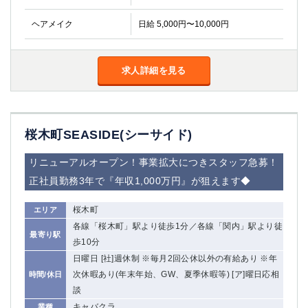
ヘアメイク
日給 5,000円〜10,000円
求人詳細を見る
桜木町SEASIDE(シーサイド)
リニューアルオープン！事業拡大につきスタッフ急募！
正社員勤務3年で『年収1,000万円』が狙えます◆
桜木町
エリア
各線「桜木町」駅より徒歩1分／各線「関内」駅より徒
最寄り駅
歩10分
日曜日 [社]週休制 ※毎月2回公休以外の有給あり ※年
次休暇あり(年末年始、GW、夏季休暇等) [ア]曜日応相
時間/休日
談
キャバクラ
業種