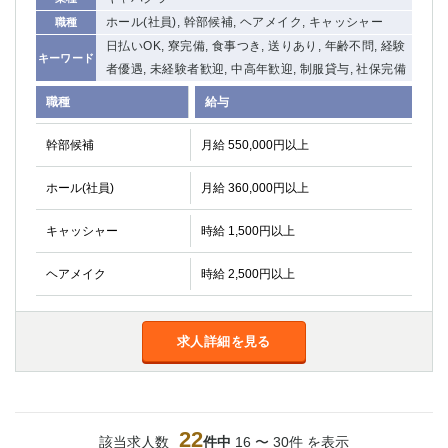
ホール(社員), 幹部候補, ヘアメイク, キャッシャー
職種
日払いOK, 寮完備, 食事つき, 送りあり, 年齢不問, 経験
キーワード
者優遇, 未経験者歓迎, 中高年歓迎, 制服貸与, 社保完備
職種
給与
幹部候補
月給 550,000円以上
ホール(社員)
月給 360,000円以上
キャッシャー
時給 1,500円以上
ヘアメイク
時給 2,500円以上
求人詳細を見る
22
該当求人数
件中
16 〜 30件 を表示