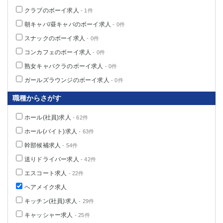
クラブのボーイ求人
- 1件
朝キャバ/昼キャバのボーイ求人
- 0件
スナックのボーイ求人
- 0件
コンカフェのボーイ求人
- 0件
熟女キャバクラのボーイ求人
- 0件
ガールズラウンジのボーイ求人
- 0件
職種からさがす
ホール(社員)求人
- 62件
ホール(バイト)求人
- 63件
幹部候補求人
- 54件
送りドライバー求人
- 42件
エスコート求人
- 22件
ヘアメイク求人
キッチン(社員)求人
- 29件
キャッシャー求人
- 25件