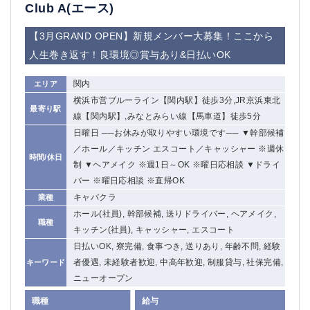
赤坂
高円寺
Club A(エース)
赤羽
品川
【3月GRAND OPEN】新規メンバー大募集！ここから
蒲田東口
多摩センター
人生巻き返す！良環境◎賞与あり&日払いOK
立川（南口）
新宿
浜松町
西葛西
関内
エリア
中野
葛西
横浜市営ブルーライン【関内駅】徒歩3分,JR京浜東北
府中
中目黒
最寄り駅
線【関内駅】,みなとみらい線【馬車道】徒歩5分
ひばりヶ丘（北口）
学芸大学
日曜日 ──お休みが取りやすい環境です── ▼幹部候補
吉祥寺（南口／公園口）
小作・羽村・福生エリア
／ホール／キッチン エスコート／キャッシャー ※週休
時間/休日
自由が丘
吉祥寺（北口／東口）
制 ▼ヘアメイク ※週1日～OK ※曜日応相談 ▼ドライ
四谷
錦糸町南口
バー ※曜日応相談 ※直帰OK
下北沢・経堂
金町（北口）
キャバクラ
業種
成増駅徒歩3分の好立地！
①JR埼京線「赤羽駅」から徒歩2分 ②
ホール(社員), 幹部候補, 送りドライバー, ヘアメイク,
職種
三軒茶屋（南口）
①歌舞伎町 ②新宿 ③新宿三丁目 ④
キッチン(社員), キャッシャー, エスコート
①歌舞伎町 ②新宿 ③西部新宿 ③東新宿
①歌舞伎町 ②新宿
日払いOK, 寮完備, 食事つき, 送りあり, 年齢不問, 経験
者優遇, 未経験者歓迎, 中高年歓迎, 制服貸与, 社保完備,
キーワード
①銀座 ②新橋
錦糸町(南口)
ニューオープン
蒲田(西口)
清瀬（南口）
①東武練馬 ②成増・板橋 ③大山 ②池袋
池袋東口
職種
給与