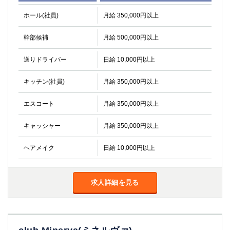
金町
大井町
ホール(社員)
月給 350,000円以上
大泉学園
下赤塚
竹ノ塚
三鷹
幹部候補
月給 500,000円以上
亀戸
水道橋
荻窪
浅草
送りドライバー
日給 10,000円以上
新小岩
幡ヶ谷
祖師ヶ谷大蔵
小岩
キッチン(社員)
月給 350,000円以上
湯島
久米川
エスコート
月給 350,000円以上
市川
西麻布
五井
キャッシャー
月給 350,000円以上
神奈川県
ヘアメイク
日給 10,000円以上
関内
横浜
川崎
溝の口
求人詳細を見る
本厚木
新横浜
藤沢
平塚
武蔵小杉
橋本
小田原
横浜・桜木町