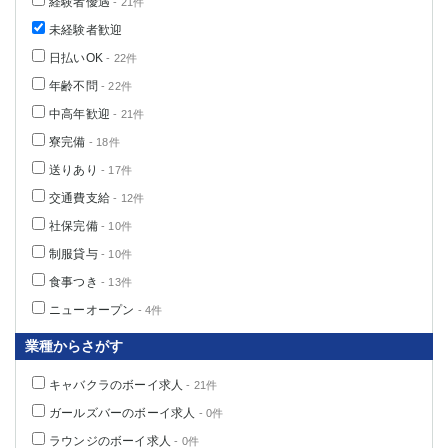
経験者優遇
- 21件
未経験者歓迎
日払いOK
- 22件
年齢不問
- 22件
中高年歓迎
- 21件
寮完備
- 18件
送りあり
- 17件
交通費支給
- 12件
社保完備
- 10件
制服貸与
- 10件
食事つき
- 13件
ニューオープン
- 4件
業種からさがす
キャバクラのボーイ求人
- 21件
ガールズバーのボーイ求人
- 0件
ラウンジのボーイ求人
- 0件