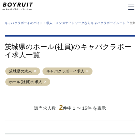
MENU
エリアから探す
関西版
>
業種から探す
キャバクラボーイのバイト・求人・メンズナイトワークならキャバクラボーイルート
茨城県
職種から探す
東京都
特徴から探す
運営者情報
銀座
上野
キャバクラボーイルートとは？
茨城県のホール(社員)のキャバクラボー
サイトマップ
六本木
池袋
イ求人一覧
新橋
歌舞伎町
吉祥寺
練馬
茨城県の求人
渋谷
キャバクラボーイ求人
大和
錦糸町
秋葉原
ホール(社員)の求人
八王子
恵比寿
神田
立川
千葉中央
門前仲町
2
該当求人数
件中
1 〜 15件 を表示
町田
五反田
横須賀中央
調布
蒲田
北千住
①六本木 ②西麻布
大山