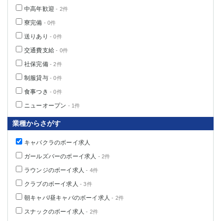
高崎
館林
中高年歓迎
- 2件
寮完備
- 0件
送りあり
- 0件
0
選択した内容で設定
該当求人
件
交通費支給
- 0件
社保完備
- 2件
制服貸与
- 0件
食事つき
- 0件
ニューオープン
- 1件
業種からさがす
キャバクラのボーイ求人
ガールズバーのボーイ求人
- 2件
ラウンジのボーイ求人
- 4件
クラブのボーイ求人
- 3件
朝キャバ/昼キャバのボーイ求人
- 2件
スナックのボーイ求人
- 2件