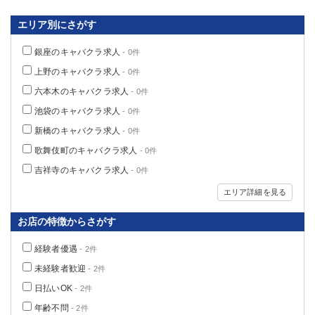
船橋
津田沼
エリア別にさがす
成田
千葉
西船橋
佐倉
銀座のキャバクラ求人
- 0件
柏（西口）
木更津
上野のキャバクラ求人
- 0件
柏（東口）
下総中山
六本木のキャバクラ求人
- 0件
茂原
松戸
池袋のキャバクラ求人
- 0件
八千代台
本八幡
新橋のキャバクラ求人
- 0件
東金
浦安
歌舞伎町のキャバクラ求人
- 0件
栃木県
吉祥寺のキャバクラ求人
- 0件
宇都宮
小山
エリア詳細を見る
東武宇都宮（宇都宮西口）
お店の特徴からさがす
茨城県
経験者優遇
- 2件
土浦
ひたち野うしく
未経験者歓迎
- 2件
日払いOK
- 2件
群馬県
年齢不問
- 2件