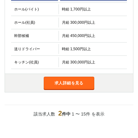
関内・馬車道・日ノ出町
武蔵新城
ホール(バイト)
時給 1,700円以上
元住吉
茅ヶ崎
戸塚
たまプラーザ
ホール(社員)
月給 300,000円以上
大船
相模原
幹部候補
月給 450,000円以上
厚木
横須賀
桜木町
送りドライバー
時給 1,500円以上
埼玉県
キッチン(社員)
月給 300,000円以上
大宮
南越谷
志木
川越
求人詳細を見る
草加
南浦和
所沢
熊谷
獨協大学前＜草加松原＞
北浦和（西口）
春日部
川口
2
該当求人数
件中
1 〜 15件 を表示
蕨
千葉県