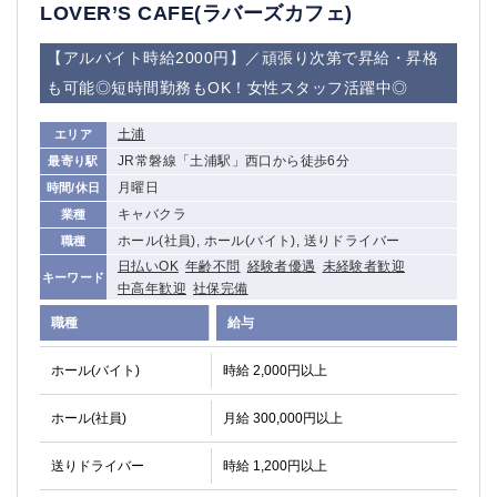
赤坂
高円寺
LOVER’S CAFE(ラバーズカフェ)
赤羽
品川
【アルバイト時給2000円】／頑張り次第で昇給・昇格
蒲田東口
多摩センター
も可能◎短時間勤務もOK！女性スタッフ活躍中◎
立川（南口）
新宿
浜松町
西葛西
土浦
エリア
中野
葛西
JR常磐線「土浦駅」西口から徒歩6分
最寄り駅
府中
中目黒
月曜日
時間/休日
ひばりヶ丘（北口）
学芸大学
キャバクラ
業種
吉祥寺（南口／公園口）
小作・羽村・福生エリア
ホール(社員), ホール(バイト), 送りドライバー
職種
自由が丘
吉祥寺（北口／東口）
日払いOK
年齢不問
経験者優遇
未経験者歓迎
キーワード
四谷
錦糸町南口
中高年歓迎
社保完備
下北沢・経堂
金町（北口）
職種
給与
成増駅徒歩3分の好立地！
①JR埼京線「赤羽駅」から徒歩2分 ②
三軒茶屋（南口）
①歌舞伎町 ②新宿 ③新宿三丁目 ④
ホール(バイト)
時給 2,000円以上
①歌舞伎町 ②新宿 ③西部新宿 ③東新宿
①歌舞伎町 ②新宿
ホール(社員)
月給 300,000円以上
①銀座 ②新橋
錦糸町(南口)
蒲田(西口)
清瀬（南口）
送りドライバー
時給 1,200円以上
①東武練馬 ②成増・板橋 ③大山 ②池袋
池袋東口