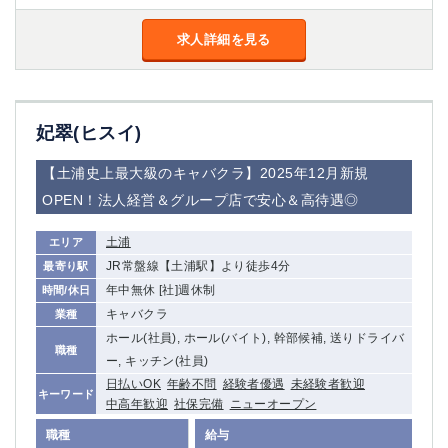
金町
大井町
大泉学園
下赤塚
求人詳細を見る
竹ノ塚
三鷹
亀戸
水道橋
荻窪
浅草
妃翠(ヒスイ)
新小岩
幡ヶ谷
祖師ヶ谷大蔵
小岩
【土浦史上最大級のキャバクラ】2025年12月新規
湯島
久米川
OPEN！法人経営＆グループ店で安心＆高待遇◎
市川
西麻布
五井
土浦
エリア
JR常盤線【土浦駅】より徒歩4分
最寄り駅
神奈川県
年中無休 [社]週休制
時間/休日
キャバクラ
業種
関内
横浜
ホール(社員), ホール(バイト), 幹部候補, 送りドライバ
川崎
溝の口
職種
ー, キッチン(社員)
本厚木
新横浜
日払いOK
年齢不問
経験者優遇
未経験者歓迎
藤沢
平塚
キーワード
中高年歓迎
社保完備
ニューオープン
武蔵小杉
橋本
職種
給与
小田原
横浜・桜木町