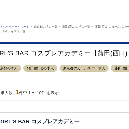
MENU
エリアから探す
関西版
業種から探す
銀座
上野
六本木
池袋
>
>
>
ャバクラボーイルート
東京都の求人一覧
蒲田(西口)の求人一覧
蒲田(西口)のガールズバ
職種から探す
バー】のボーイ求人一覧
特徴から探す
歌舞伎町
吉祥寺
練馬
渋谷
運営者情報
キャバクラボーイルートとは？
錦糸町
秋葉原
八王子
恵比寿
サイトマップ
立川
千葉中央
門前仲町
町田
IRL'S BAR コスプレアカデミー【蒲田(西
横須賀中央
調布
蒲田
北千住
大山
赤坂
高円寺
赤羽
東京都の求人
蒲田(西口)の求人
東京都のガールズバー求人
蒲田(西
蒲田東口
多摩センター
立川（南口）
新宿
西葛西
中野
葛西
府中
ひばりヶ丘（北
学芸大学
吉祥寺（南口／
小作・羽村・
1
当求人数
口）
件中
1 〜 10件 を表示
公園口）
生エリア
吉祥寺（北口／
四谷
錦糸町南口
下北沢・経堂
東口）
成増駅徒歩3分
①JR埼京線
三軒茶屋（南
①歌舞伎町 
の好立地！
「赤羽駅」から
口）
新宿 ③新宿
徒歩2分 ②東
丁目 ④西武
GIRL'S BAR コスプレアカデミー
京メトロ南北線
宿
「赤羽岩淵駅」