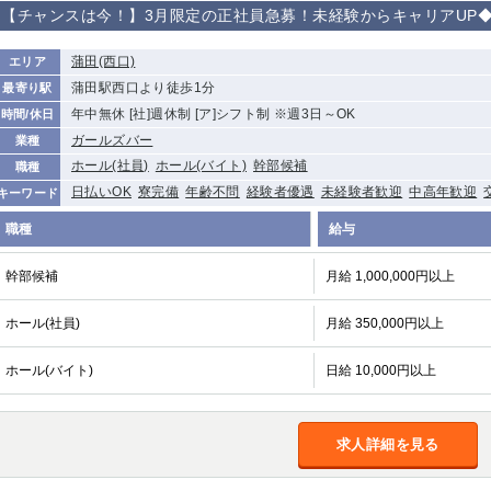
【チャンスは今！】3月限定の正社員急募！未経験からキャリアUP◆
から徒歩10分
①歌舞伎町 ②
①銀座 ②新橋
錦糸町(南口)
蒲田(西口)
新宿
蒲田(西口)
エリア
①東武練馬 ②
池袋東口
金町
大井町
蒲田駅西口より徒歩1分
最寄り駅
成増・板橋 ③
年中無休 [社]週休制 [ア]シフト制 ※週3日～OK
時間/休日
大山 ②池袋
ガールズバー
業種
下赤塚
竹ノ塚
三鷹
亀戸
ホール(社員)
ホール(バイト)
幹部候補
職種
荻窪
浅草
新小岩
幡ヶ谷
日払いOK
寮完備
年齢不問
経験者優遇
未経験者歓迎
中高年歓迎
キーワード
小岩
湯島
久米川
市川
五井
職種
給与
幹部候補
月給 1,000,000円以上
関内
横浜
川崎
溝の口
新横浜
藤沢
平塚
武蔵小杉
ホール(社員)
月給 350,000円以上
小田原
横浜・桜木町
関内・馬車道・
武蔵新城
日ノ出町
ホール(バイト)
日給 10,000円以上
茅ヶ崎
戸塚
たまプラーザ
大船
厚木
横須賀
桜木町
求人詳細を見る
大宮
南越谷
志木
川越
南浦和
所沢
熊谷
獨協大学前＜