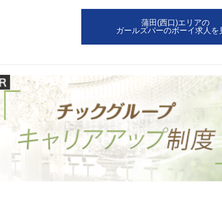
加松原＞
春日部
川口
蕨
蒲田(西口)エリアの
ガールズバーのボーイ求人を
船橋
津田沼
成田
千葉
佐倉
柏（西口）
木更津
柏（東口）
茂原
松戸
八千代台
本八幡
浦安
宇都宮
小山
東武宇都宮（宇
都宮西口）
土浦
ひたち野うしく
高崎
館林
0
選択した内容で設定
該当求人
件