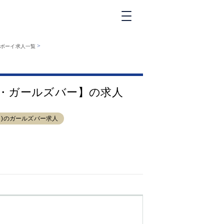
新橋
>
ーボーイ求人一覧
大和
神田
五反田
口)・ガールズバー】の求人
①六本木 ②西
麻布
品川
口)のガールズバー求人
浜松町
中目黒
福
自由が丘
金町（北口）
②
①歌舞伎町 ②
三
新宿 ③西部新
新
宿 ③東新宿