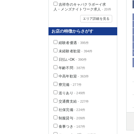
吉祥寺のキャバクラボーイ求
人・メンズナイトワーク求人
- 20件
エリア詳細を見る
お店の特徴からさがす
経験者優遇
- 395件
未経験者歓迎
- 394件
日払いOK
- 390件
年齢不問
- 387件
中高年歓迎
神奈川県
- 363件
寮完備
- 277件
送りあり
- 249件
交通費支給
- 227件
社保完備
- 224件
制服貸与
- 209件
埼玉県
食事つき
- 167件