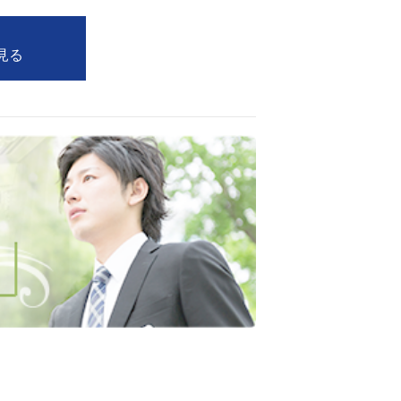
見る
西船橋
下総中山
東金