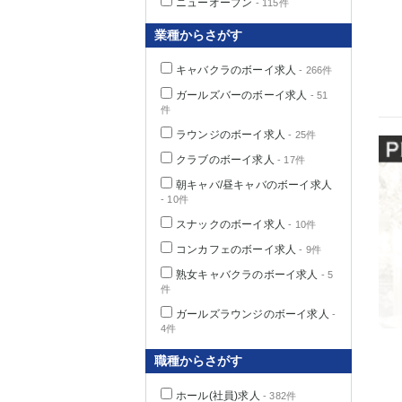
ニューオープン
- 115件
業種からさがす
キャバクラのボーイ求人
- 266件
千葉県
ガールズバーのボーイ求人
- 51
件
ラウンジのボーイ求人
- 25件
クラブのボーイ求人
- 17件
栃木県
朝キャバ/昼キャバのボーイ求人
- 10件
スナックのボーイ求人
- 10件
茨城県
コンカフェのボーイ求人
- 9件
熟女キャバクラのボーイ求人
- 5
群馬県
件
ガールズラウンジのボーイ求人
-
4件
職種からさがす
ホール(社員)求人
- 382件