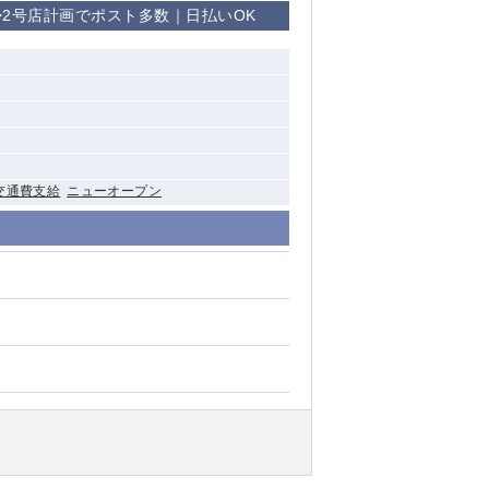
2号店計画でポスト多数｜日払いOK
清瀬（南口）
大泉学園
水道橋
祖師ヶ谷大蔵
交通費支給
ニューオープン
西麻布
本厚木
橋本
元住吉
相模原
草加
草
北浦和（西口）