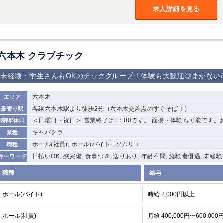
求人詳細を見る
六本木 クラブチック
未経験・学生さんもOKのチックグループ！体験も大歓迎◎まかない/
六本木
エリア
各線六本木駅より徒歩2分（六本木交差点のすぐそば！）
最寄り駅
＜日曜日・祝日＞ 営業終了は1：00です。 面接・体験も可能です。
時間/休日
キャバクラ
業種
ホール(社員), ホール(バイト), ソムリエ
職種
日払いOK, 寮完備, 食事つき, 送りあり, 年齢不問, 経験者優遇, 未経
キーワード
職種
給与
ホール(バイト)
時給 2,000円以上
ホール(社員)
月給 400,000円〜600,000