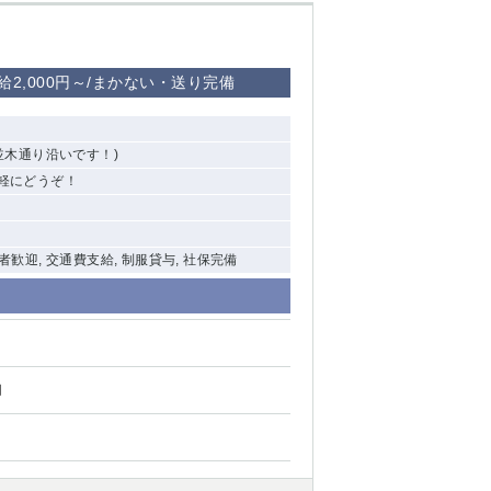
2,000円～/まかない・送り完備
西船橋
下総中山
東金
並木通り沿いです！)
気軽にどうぞ！
験者歓迎, 交通費支給, 制服貸与, 社保完備
円