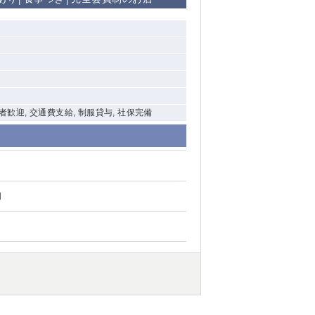
清瀬（南口）
大泉学園
水道橋
祖師ヶ谷大蔵
験者歓迎, 交通費支給, 制服貸与, 社保完備
西麻布
本厚木
円
橋本
元住吉
相模原
草加
草
北浦和（西口）