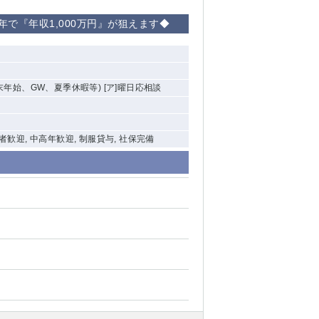
で『年収1,000万円』が狙えます◆
末年始、GW、夏季休暇等) [ア]曜日応相談
験者歓迎, 中高年歓迎, 制服貸与, 社保完備