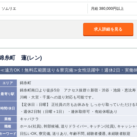
ソムリエ
月給 380,000円以上
求人詳細を見る
錦糸町 蓮(レン)
≪遠方OK！無料広範囲送り＆寮完備≫女性活躍中！週休2日・実働
錦糸町
エリア
錦糸町南口より徒歩5分 アクセス抜群☆新宿・渋谷・池袋・恵比寿
最寄り駅
川崎・大宮・千葉への送り対応も可能です。
【定休日：日曜】 正社員の方もお休みを しっかり取っていただける
時間/休日
・週休2日制（日曜＋1日） ・連休取得可 ・有給休暇あり
キャバクラ
業種
ホール(社員), 幹部候補, 送りドライバー, キッチン(社員), キャッシャ
職種
日払いOK, 寮完備, 送りあり, 年齢不問, 経験者優遇, 未経験者歓迎
キーワード