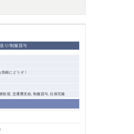
送り/制服貸与
お気軽にどうぞ！
験者歓迎, 交通費支給, 制服貸与, 社保完備
円