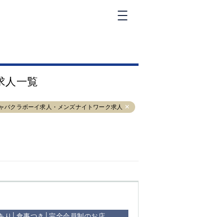
新橋
大和
神田
求人一覧
五反田
①六本木 ②西
麻布
キャバクラボーイ求人・メンズナイトワーク求人
品川
浜松町
中目黒
福
自由が丘
金町（北口）
②
①歌舞伎町 ②
三
新宿 ③西部新
新
宿 ③東新宿
りあり│食事つき│完全会員制のお店