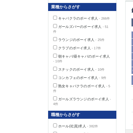
業種からさがす
キャバクラのボーイ求人
- 266件
千葉県
ガールズバーのボーイ求人
- 51
件
ラウンジのボーイ求人
- 25件
クラブのボーイ求人
- 17件
朝キャバ/昼キャバのボーイ求人
栃木県
- 10件
スナックのボーイ求人
- 10件
コンカフェのボーイ求人
- 9件
茨城県
熟女キャバクラのボーイ求人
- 5
件
群馬県
ガールズラウンジのボーイ求人
-
4件
職種からさがす
ホール(社員)求人
- 382件