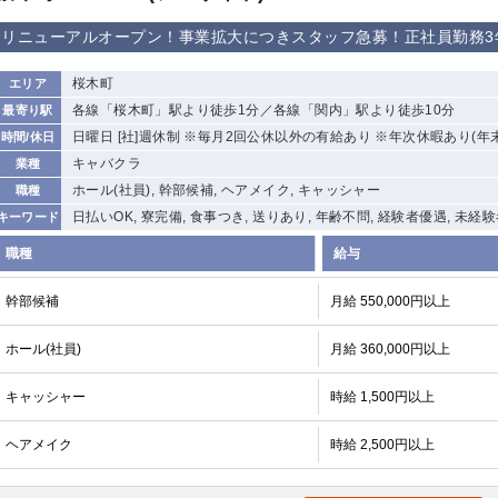
リニューアルオープン！事業拡大につきスタッフ急募！正社員勤務3年
桜木町
エリア
各線「桜木町」駅より徒歩1分／各線「関内」駅より徒歩10分
最寄り駅
日曜日 [社]週休制 ※毎月2回公休以外の有給あり ※年次休暇あり(年
時間/休日
キャバクラ
業種
ホール(社員), 幹部候補, ヘアメイク, キャッシャー
職種
日払いOK, 寮完備, 食事つき, 送りあり, 年齢不問, 経験者優遇, 未経
キーワード
職種
給与
幹部候補
月給 550,000円以上
ホール(社員)
月給 360,000円以上
キャッシャー
時給 1,500円以上
ヘアメイク
時給 2,500円以上