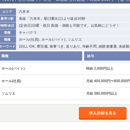
から徒歩10分
①歌舞伎町 ②
①銀座 ②新橋
錦糸町(南口)
蒲田(西口)
六本木
エリア
新宿
各線「六本木」駅(3番出口)より徒歩30秒
最寄り駅
①東武練馬 ②
池袋東口
金町
大井町
{定休日}日曜・祝日 面接・体験も可能です。お気軽にどうぞ！
時間/休日
成増・板橋 ③
大山 ②池袋
キャバクラ
業種
下赤塚
竹ノ塚
三鷹
亀戸
ホール(社員), ホール(バイト), ソムリエ
職種
荻窪
浅草
新小岩
幡ヶ谷
日払いOK, 寮完備, 食事つき, 送りあり, 年齢不問, 経験者優遇, 未経
キーワード
小岩
湯島
久米川
市川
職種
給与
五井
ホール(バイト)
時給 2,000円以上
関内
横浜
川崎
溝の口
ホール(社員)
月給 400,000円〜600,000
新横浜
藤沢
平塚
武蔵小杉
小田原
横浜・桜木町
関内・馬車道・
武蔵新城
日ノ出町
ソムリエ
月給 380,000円以上
茅ヶ崎
戸塚
たまプラーザ
大船
厚木
横須賀
桜木町
求人詳細を見る
大宮
南越谷
志木
川越
南浦和
所沢
熊谷
獨協大学前＜