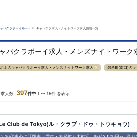
MENU
エリアから探す
関西版
業種から探す
銀座
上野
六本木
池袋
>
ャバクラボーイルート
キャバクラ求人・ナイトワーク求人情報一覧
職種から探す
特徴から探す
歌舞伎町
吉祥寺
練馬
渋谷
運営者情報
キャバクラボーイルートとは？
錦糸町
秋葉原
八王子
恵比寿
サイトマップ
ャバクラボーイ求人・メンズナイトワーク
立川
千葉中央
門前仲町
町田
横須賀中央
調布
蒲田
北千住
カポネのキャバクラボーイ求人・メンズナイトワーク求人
錦糸町(南口)の
大山
赤坂
高円寺
赤羽
蒲田東口
多摩センター
立川（南口）
新宿
西葛西
中野
葛西
府中
397
当求人数
件中
1 〜 15件 を表示
ひばりヶ丘（北
学芸大学
吉祥寺（南口／
小作・羽村・
口）
公園口）
生エリア
吉祥寺（北口／
四谷
錦糸町南口
下北沢・経堂
東口）
成増駅徒歩3分
①JR埼京線
三軒茶屋（南
①歌舞伎町 
の好立地！
「赤羽駅」から
口）
新宿 ③新宿
Le Club de Tokyo(ル・クラブ・ドゥ・トウキョウ)
徒歩2分 ②東
丁目 ④西武
京メトロ南北線
宿
＼20代中心に活躍中／学生・未経験も大歓迎！時給2,000円～│送
「赤羽岩淵駅」