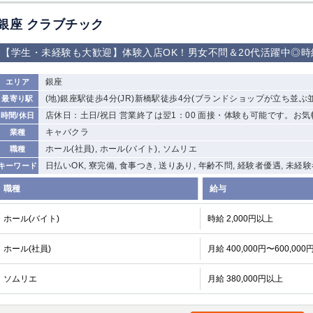
加松原＞
銀座 クラブチック
春日部
川口
蕨
【学生・未経験も大歓迎】体験入店OK！男女不問＆20代活躍中◎時給
船橋
津田沼
成田
千葉
佐倉
柏（西口）
木更津
柏（東口）
銀座
エリア
茂原
松戸
八千代台
本八幡
(地)銀座駅徒歩4分(JR)新橋駅徒歩4分(ブランドショップが立ち並ぶ
最寄り駅
浦安
店休日：土日/祝日 営業終了は翌1：00 面接・体験も可能です。お
時間/休日
キャバクラ
業種
宇都宮
小山
東武宇都宮（宇
ホール(社員), ホール(バイト), ソムリエ
職種
都宮西口）
日払いOK, 寮完備, 食事つき, 送りあり, 年齢不問, 経験者優遇, 未経
キーワード
土浦
ひたち野うしく
職種
給与
高崎
館林
ホール(バイト)
時給 2,000円以上
ホール(社員)
月給 400,000円〜600,000
0
選択した内容で設定
該当求人
件
ソムリエ
月給 380,000円以上