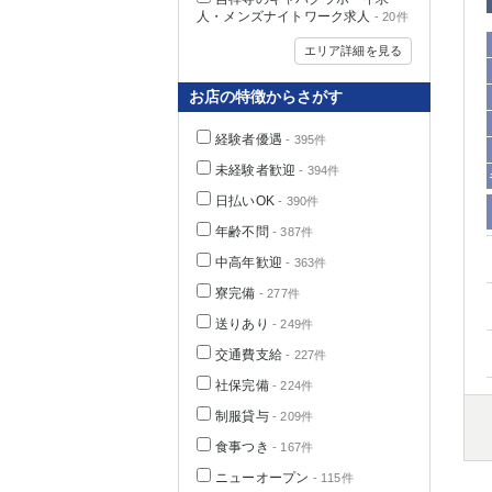
人・メンズナイトワーク求人
- 20件
エリア詳細を見る
お店の特徴からさがす
経験者優遇
- 395件
未経験者歓迎
- 394件
日払いOK
- 390件
年齢不問
- 387件
中高年歓迎
- 363件
神奈川県
寮完備
- 277件
送りあり
- 249件
交通費支給
- 227件
社保完備
- 224件
制服貸与
- 209件
食事つき
- 167件
埼玉県
ニューオープン
- 115件