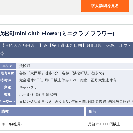
求人詳細を見る
浜松町mini club Flower(ミニクラブ フラワー)
【月給３５万円以上】＆【完全週休２日制】月8日以上休み！オフィ
◎
浜松町
エリア
各線「大門駅」徒歩3分！各線「浜松町駅」徒歩5分
最寄り駅
完全週休2日制 月8日以上休み GW、お盆、正月大型連休有
時間/休日
キャバクラ
業種
ホール(社員), 幹部候補
職種
日払いOK, 食事つき, 送りあり, 年齢不問, 経験者優遇, 未経験者歓迎,
キーワード
職種
給与
ホール(社員)
月給 350,000円以上